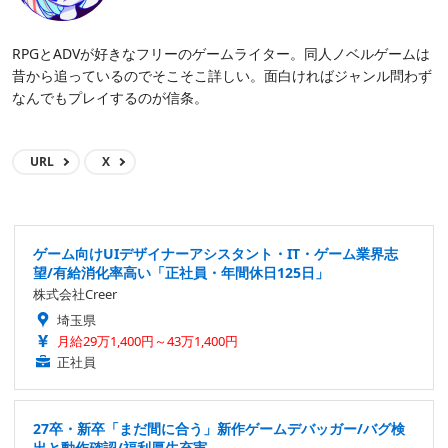
RPGとADVが好きなフリーのゲームライター。同人ノベルゲームは
昔から追っているのでそこそこ詳しい。面白ければジャンル問わず
なんでもプレイするのが信条。
URL
X
ゲーム向けUIデザイナーアシスタント・IT・ゲーム業界志
望/有給消化率高い「正社員・年間休日125日」
株式会社Creer
埼玉県
月給29万1,400円～43万1,400円
正社員
27卒・新卒「まだ間に合う」新作ゲームデバッガー/バグ検
出と動作確認/福利厚生充実