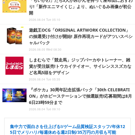
「ちいかわ」たち3人がみかんを持って座布団におすわ
り!「新作エニマイくじ」より、ぬいぐるみ画像が初公
開
2026.08.04 Tue 05:10
遊戯王OCG「ORIGINAL ARTWORK COLLECTION」
の抽選受け付けが開始! 原作再現カードがアツいスペシ
ャルパック
2026.08.05 Wed 08:30
しまむらで「競走馬」ジップパーカやトレーナー、雑
貨が受注販売!トウカイテイオー、サイレンススズカな
ど名馬5頭をデザイン
2026.08.04 Tue 05:35
『ポケカ』30周年記念拡張パック「30th CELEBRATI
ON」がホビーステーションで抽選販売!応募期間は8月
6日23時59分まで
2026.08.04 Tue 09:10
集中力で面白さを仕上げる!/ゲーム品質検証スタッフ/年休12
5日でメリハリ/毎週休める週2日制/35万円の月収も可能