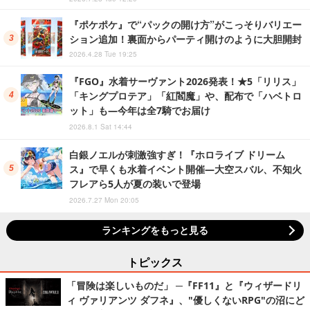
『ポケポケ』で“パックの開け方”がこっそりバリエー
ション追加！裏面からパーティ開けのように大胆開封
2026.4.28 Tue 19:25
『FGO』水着サーヴァント2026発表！★5「リリス」
「キングプロテア」「紅閻魔」や、配布で「ハベトロ
ット」も―今年は全7騎でお届け
2026.8.1 Sat 14:44
白銀ノエルが刺激強すぎ！『ホロライブ ドリーム
ス』で早くも水着イベント開催―大空スバル、不知火
フレアら5人が夏の装いで登場
2026.7.27 Mon 20:05
ランキングをもっと見る
トピックス
「冒険は楽しいものだ」 ─『FF11』と『ウィザードリ
ィ ヴァリアンツ ダフネ』、"優しくないRPG"の沼にど