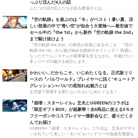
っぷり沈んだ4人の話
ふたつの沼の住人たちが語る奥深さとは。
『空の軌跡』を遊ぶのは「今」がベスト！暑い夏、涼
しい部屋の中で“青い空”が似合う大冒険へ―最安値で
セール中の『the 1st』から新作『空の軌跡 the 2nd』
まで駆け抜けよう
『空の軌跡 the 2nd』の発売が目前に迫る今こそ、『空の
軌跡 the 1st』から遊び始める絶好のタイミング！ 快適に
なったゲームシステムや新要素を交えながら、今遊びたい
本シリーズの魅力を紹介します。
かわいい…だからこそ、いじめたくなる。正式版リリ
ースの『パルワールド』プレイヤーに訊く“キュートア
グレッション×パル”の底知れぬ魅力とは
正式版で登場する新たなパルもいじめたくなる！
『崩壊：スターレイル』爻光とUGREENのコラボは
「限定ギフトBOX」が超豪華！全6商品に使える5％オ
フクーポンやコスプレイヤー撮影会など、盛りだくさ
んでお届け
UGREEN×『崩壊：スターレイル』コラボは、爻光がデザイ
ンされていて美しい！モバイルバッテリーや急速充電器な