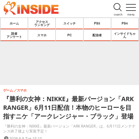
search
menu
アクセス
ホーム
スイッチ
PS5
PS4
ランキング
読者
インサイドちゃ
スマホ
PC
配信者
アンケート
ん
ゲーム
スマホ
『勝利の女神：NIKKE』最新バージョン「ARK
RANGER」6月11日配信！本物のヒーローを目
指すニケ「アークレンジャー・ブラック」登場
『勝利の女神：NIKKE』最新バージョン「ARK RANGER」は、6月11日メンテナ
ンス終了後より実装予定！
2026.6.9 Tue 15:10