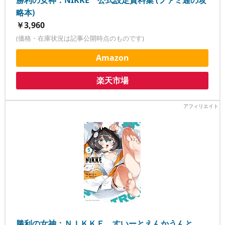
略本)
￥3,960
(価格・在庫状況は記事公開時点のものです)
Amazon
楽天市場
勝利の女神：ＮＩＫＫＥ すいーとえんかうんと