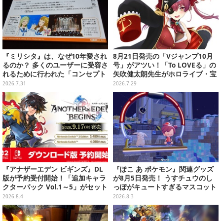
『ミリシタ』は、なぜ10年愛され
8月21日発売の「Vジャンプ10月
るのか？ 多くのユーザーに受容さ
号」がアツい！「To LOVEる」の
れるために行われた「コンセプト
矢吹健太朗先生がホロライブ・宝
開発」とニーズを満たすための思
鐘マリンを描く、豪華コラボ『ホ
2026.7.31
2026.7.29
考回路【CEDEC2026】
ロカ』も付録
『アナザーエデン ビギンズ』DL
『ぽこ あ ポケモン』関連グッズ
版が予約受付開始！「追加キャラ
が8月5日発売！ うすチュウのし
クターパック Vol.1～5」がセット
っぽがキュートすぎるマスコット
になったシーズンパスも展開
など、まとめてご紹介
2026.8.4
2026.8.3