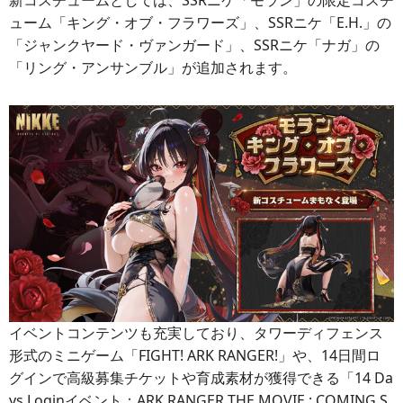
新コスチュームとしては、SSRニケ「モラン」の限定コスチ
ューム「キング・オブ・フラワーズ」、SSRニケ「E.H.」の
「ジャンクヤード・ヴァンガード」、SSRニケ「ナガ」の
「リング・アンサンブル」が追加されます。
イベントコンテンツも充実しており、タワーディフェンス
形式のミニゲーム「FIGHT! ARK RANGER!」や、14日間ロ
グインで高級募集チケットや育成素材が獲得できる「14 Da
ys Loginイベント：ARK RANGER THE MOVIE : COMING S