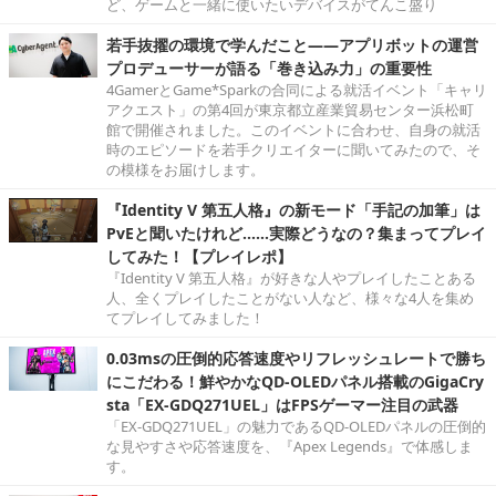
ど、ゲームと一緒に使いたいデバイスがてんこ盛り
若手抜擢の環境で学んだこと――アプリボットの運営
プロデューサーが語る「巻き込み力」の重要性
4GamerとGame*Sparkの合同による就活イベント「キャリ
アクエスト」の第4回が東京都立産業貿易センター浜松町
館で開催されました。このイベントに合わせ、自身の就活
時のエピソードを若手クリエイターに聞いてみたので、そ
の模様をお届けします。
『Identity V 第五人格』の新モード「手記の加筆」は
PvEと聞いたけれど……実際どうなの？集まってプレイ
してみた！【プレイレポ】
『Identity V 第五人格』が好きな人やプレイしたことある
人、全くプレイしたことがない人など、様々な4人を集め
てプレイしてみました！
0.03msの圧倒的応答速度やリフレッシュレートで勝ち
にこだわる！鮮やかなQD-OLEDパネル搭載のGigaCry
sta「EX-GDQ271UEL」はFPSゲーマー注目の武器
「EX-GDQ271UEL」の魅力であるQD-OLEDパネルの圧倒的
な見やすさや応答速度を、『Apex Legends』で体感しま
す。