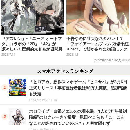
『アズレン』×『ニーア オートマ
予告なのに壮大なネタバレ！？
タ』コラボの「2B」「A2」が
「ファイアーエムブレム 万紫千紅
凛々しい！圧倒的太ももが垣間見
Direct」で明かされた物語にファ
える“白ドレス着せ替え”も初公開
ンも震え上がる
2026.7.11
2026.8.5
Recommended by
スマホアクセスランキング
「ヒロアカ」新作スマホゲーム『ヒロサバ』が8月6日
正式リリース！事前登録者数は80万人突破、追加報酬
も決定
2026.8.5 Wed 11:10
ホロライブ・白銀ノエルの水着衣装、1人だけ“年齢制
限級”のセクシーさで反響―兎田ぺこらも「こ、こん
なことが許されていいのか？」と興奮隠せず
2026.7.28 Tue 12:20