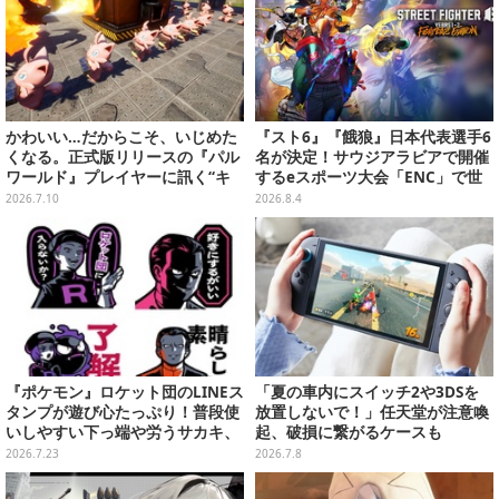
かわいい…だからこそ、いじめた
『スト6』『餓狼』日本代表選手6
くなる。正式版リリースの『パル
名が決定！サウジアラビアで開催
ワールド』プレイヤーに訊く“キ
するeスポーツ大会「ENC」で世
ュートアグレッション×パル”の底
界に挑む
2026.7.10
2026.8.4
知れぬ魅力とは
『ポケモン』ロケット団のLINEス
「夏の車内にスイッチ2や3DSを
タンプが遊び心たっぷり！普段使
放置しないで！」任天堂が注意喚
いしやすい下っ端や労うサカキ、
起、破損に繋がるケースも
変装したコトネまで全40種
2026.7.23
2026.7.8