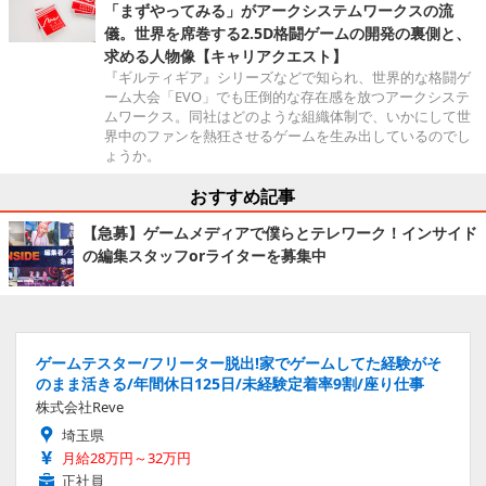
「まずやってみる」がアークシステムワークスの流
儀。世界を席巻する2.5D格闘ゲームの開発の裏側と、
求める人物像【キャリアクエスト】
『ギルティギア』シリーズなどで知られ、世界的な格闘ゲ
ーム大会「EVO」でも圧倒的な存在感を放つアークシステ
ムワークス。同社はどのような組織体制で、いかにして世
界中のファンを熱狂させるゲームを生み出しているのでし
ょうか。
おすすめ記事
【急募】ゲームメディアで僕らとテレワーク！インサイド
の編集スタッフorライターを募集中
ゲームテスター/フリーター脱出!家でゲームしてた経験がそ
のまま活きる/年間休日125日/未経験定着率9割/座り仕事
株式会社Reve
埼玉県
月給28万円～32万円
正社員