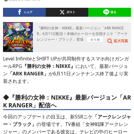
シェア
ポスト
送る
『勝利の女神：NIKKE』最新バージョン「ARK RANGE
R」6月11日配信！本物のヒーローを目指すニケ「アーク
レンジャー・ブラック」登場
全 6 枚
拡大写真
Level InfiniteとSHIFT UPが共同制作するスマホ向けガンガ
ールRPG
『勝利の女神：NIKKE』
において、最新バージョ
ン
「ARK RANGER」
が6月11日メンテナンス終了後より実
装されます。
◆『勝利の女神：NIKKE』最新バージョン
「AR
K RANGER」配信へ
今回のアップデートの目玉は、新SSRニケ
「アークレンジャ
ー・ブラック」
の登場です。TV番組「女神戦隊アークレン
ジャー」のメンバーである彼女は、テレビの中のヒーロー