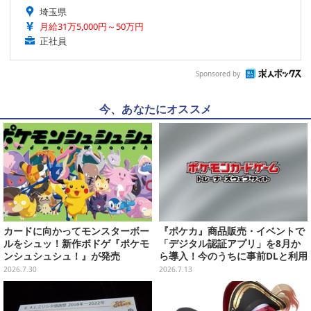
埼玉県
月給31万5,000円～50万円
正社員
Sponsored by
今、あなたにオススメ
カードに向かってモンスターボー
『ポケカ』商品販売・イベントで
ルをシュッ！新作ボドゲ『ポケモ
「デジタル認証アプリ」を8月か
ンシュシュシュ！』が発売
ら導入！今のうちに事前DLと利用
登録をお願い
2026.7.30
2026.7.13