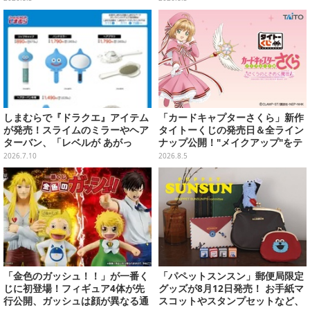
しまむらで『ドラクエ』アイテム
「カードキャプターさくら」新作
が発売！スライムのミラーやヘア
タイトーくじの発売日＆全ライン
ターバン、「レベルが あがっ
ナップ公開！"メイクアップ"をテ
た！」アクセサリーなど
ーマに、日常でも使いたくなるア
2026.7.10
2026.8.5
イテムがズラリ
「金色のガッシュ！！」が一番く
「パペットスンスン」郵便局限定
じに初登場！フィギュア4体が先
グッズが8月12日発売！ お手紙マ
行公開、ガッシュは顔が異なる通
スコットやスタンプセットなど、