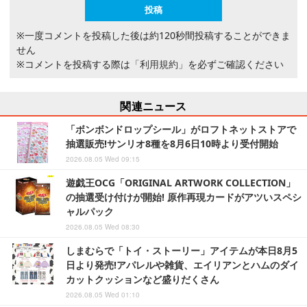
※一度コメントを投稿した後は約120秒間投稿することができま
せん
※コメントを投稿する際は
「利用規約」
を必ずご確認ください
関連ニュース
「ボンボンドロップシール」がロフトネットストアで
抽選販売!サンリオ8種を8月6日10時より受付開始
2026.08.05 Wed 09:15
遊戯王OCG「ORIGINAL ARTWORK COLLECTION」
の抽選受け付けが開始! 原作再現カードがアツいスペシ
ャルパック
2026.08.05 Wed 08:30
しまむらで「トイ・ストーリー」アイテムが本日8月5
日より発売!アパレルや雑貨、エイリアンとハムのダイ
カットクッションなど盛りだくさん
2026.08.05 Wed 01:10