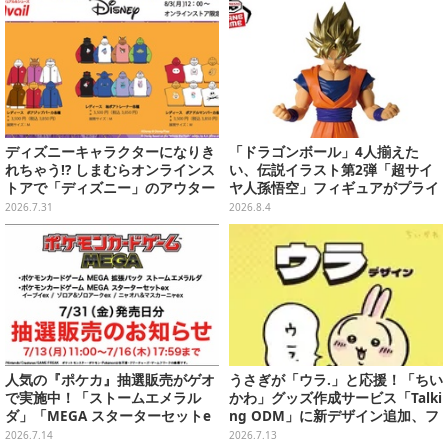
ディズニーキャラクターになりき
「ドラゴンボール」4人揃えた
れちゃう!? しまむらオンラインス
い、伝説イラスト第2弾「超サイ
トアで「ディズニー」のアウター
ヤ人孫悟空」フィギュアがプライ
が8月3日発売
ズ展開！ビッグサイズの「筋斗
2026.7.31
2026.8.4
雲」エアぐるみも
人気の『ポケカ』抽選販売がゲオ
うさぎが「ウラ.」と応援！「ちい
で実施中！「ストームエメラル
かわ」グッズ作成サービス「Talki
ダ」「MEGA スターターセットe
ng ODM」に新デザイン追加、フ
x」各種の全4商品
ェイスタオルやTシャツなどライ
2026.7.14
2026.7.13