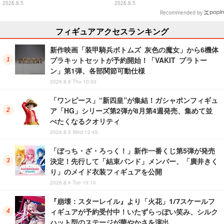
常/ザケルver.の2種
可愛すぎる全5アイテムがライン
2026.8.5
2026.8.5
ナップ
Recommended by
フィギュアアクセスランキング
新作映画「装甲騎兵ボトムズ 灰色の魔女」から6機体
プラキットセットが予約開始！「VAKIT プラトー
ン」第1弾、各部関節可動仕様
2026.8.6 Thu 10:00
「ワンピース」“新四皇”が集結！ガシャポンフィギュ
ア「HG」シリーズ第2弾が8月第4週発売、集めて並
べたくなるクオリティ
2026.8.5 Wed 12:45
「ぼっち・ざ・ろっく！」新作一番くじ第5弾が発売
決定！先行して「結束バンド」メンバー、「廣井きく
り」のメイド衣装フィギュアを公開
2026.8.4 Tue 10:10
『崩壊：スターレイル』より「火花」1/7スケールフ
ィギュアが予約受付中！いたずらっぽい笑み、シルク
ハット型のステージが華やかさを演出