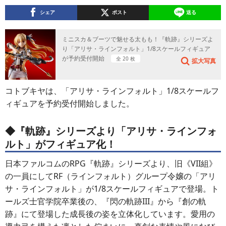
シェア
ポスト
送る
ミニスカ＆ブーツで魅せる太もも！『軌跡』シリーズよ
り「アリサ・ラインフォルト」1/8スケールフィギュア
が予約受付開始
全 20 枚
拡大写真
コトブキヤは、「アリサ・ラインフォルト」1/8スケールフ
ィギュアを予約受付開始しました。
◆『軌跡』シリーズより「アリサ・ラインフォ
ルト」がフィギュア化！
日本ファルコムのRPG『軌跡』シリーズより、旧《VII組》
の一員にしてRF（ラインフォルト）グループ令嬢の「アリ
サ・ラインフォルト」が1/8スケールフィギュアで登場。ト
ールズ士官学院卒業後の、『閃の軌跡III』から『創の軌
跡』にて登場した成長後の姿を立体化しています。愛用の