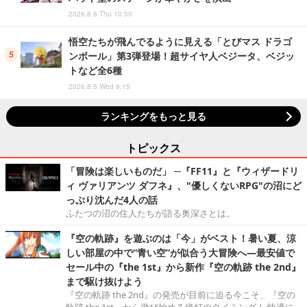
2026.8.6 Thu 10:50
悟空たちが飛んでるように見える「とびマス ドラゴ
ンボール」第3弾登場！超サイヤ人ベジータ、ベジッ
トなど全6種
2026.8.5 Wed 9:15
ランキングをもっと見る
トピックス
「冒険は楽しいものだ」 ─『FF11』と『ウィザードリ
ィ ヴァリアンツ ダフネ』、"優しくないRPG"の沼にど
っぷり沈んだ4人の話
ふたつの沼の住人たちが語る奥深さとは。
『空の軌跡』を遊ぶのは「今」がベスト！暑い夏、涼
しい部屋の中で“青い空”が似合う大冒険へ―最安値で
セール中の『the 1st』から新作『空の軌跡 the 2nd』
まで駆け抜けよう
『空の軌跡 the 2nd』の発売が目前に迫る今こそ、『空の
軌跡 the 1st』から遊び始める絶好のタイミング！ 快適に