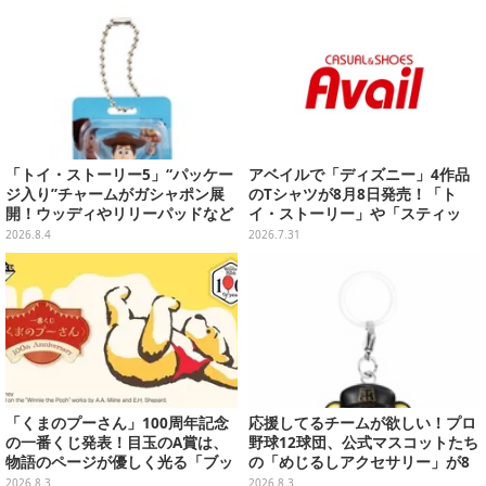
ンナップ
「トイ・ストーリー5」“パッケー
アベイルで「ディズニー」4作品
ジ入り”チャームがガシャポン展
のTシャツが8月8日発売！「ト
開！ウッディやリリーパッドなど
イ・ストーリー」や「スティッ
全5種、裏面はキャラクターごと
チ」のキャラを刺しゅうでデザイ
2026.8.4
2026.7.31
に異なるデザイン
ン
「くまのプーさん」100周年記念
応援してるチームが欲しい！プロ
の一番くじ発表！目玉のA賞は、
野球12球団、公式マスコットたち
物語のページが優しく光る「ブッ
の「めじるしアクセサリー」が8
クシェイプドライト」
月第2週より再販
2026.8.3
2026.8.3