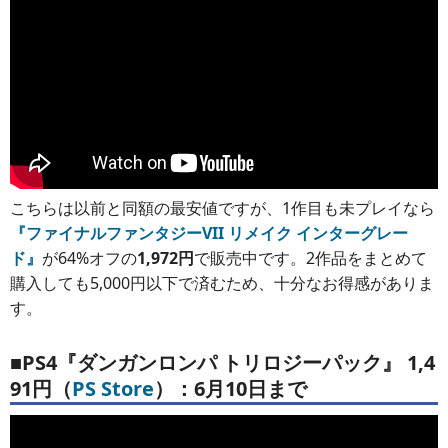
こちらは以前と同額の最安値ですが、1作目も未プレイなら
『ファイナルファンタジーVII リメイク インターグレー
ド』
が64%オフの
1,972円
で販売中です。2作品をまとめて
購入しても5,000円以下で済むため、十分なお得感がありま
す。
■PS4『ダンガンロンパ トリロジーパック』 1,4
91円（
PS Store
）：6月10日まで