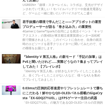
んでお届け
UGREEN×『崩壊：スターレイル』コラボは、爻光がデザイ
ンされていて美しい！モバイルバッテリーや急速充電器な
ど、ゲームと一緒に使いたいデバイスがてんこ盛り
若手抜擢の環境で学んだこと――アプリボットの運営
プロデューサーが語る「巻き込み力」の重要性
4GamerとGame*Sparkの合同による就活イベント「キャリ
アクエスト」の第4回が東京都立産業貿易センター浜松町
館で開催されました。このイベントに合わせ、自身の就活
時のエピソードを若手クリエイターに聞いてみたので、そ
の模様をお届けします。
『Identity V 第五人格』の新モード「手記の加筆」は
PvEと聞いたけれど……実際どうなの？集まってプレイ
してみた！【プレイレポ】
『Identity V 第五人格』が好きな人やプレイしたことある
人、全くプレイしたことがない人など、様々な4人を集め
てプレイしてみました！
0.03msの圧倒的応答速度やリフレッシュレートで勝ち
にこだわる！鮮やかなQD-OLEDパネル搭載のGigaCry
sta「EX-GDQ271UEL」はFPSゲーマー注目の武器
「EX-GDQ271UEL」の魅力であるQD-OLEDパネルの圧倒的