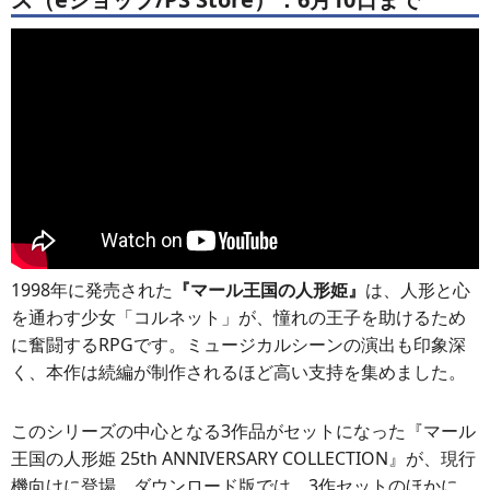
1998年に発売された
『マール王国の人形姫』
は、人形と心
を通わす少女「コルネット」が、憧れの王子を助けるため
に奮闘するRPGです。ミュージカルシーンの演出も印象深
く、本作は続編が制作されるほど高い支持を集めました。
このシリーズの中心となる3作品がセットになった『マール
王国の人形姫 25th ANNIVERSARY COLLECTION』が、現行
機向けに登場。ダウンロード版では、3作セットのほかに、