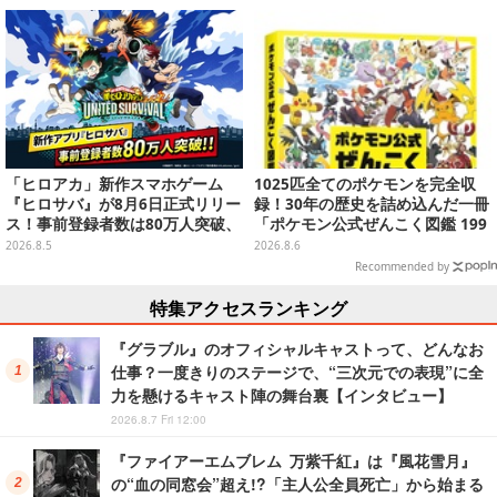
【CEDEC2026】
「ヒロアカ」新作スマホゲーム
1025匹全てのポケモンを完全収
『ヒロサバ』が8月6日正式リリー
録！30年の歴史を詰め込んだ一冊
ス！事前登録者数は80万人突破、
「ポケモン公式ぜんこく図鑑 199
追加報酬も決定
6-2026」が大ボリューム
2026.8.5
2026.8.6
Recommended by
特集アクセスランキング
『グラブル』のオフィシャルキャストって、どんなお
仕事？一度きりのステージで、“三次元での表現”に全
力を懸けるキャスト陣の舞台裏【インタビュー】
2026.8.7 Fri 12:00
『ファイアーエムブレム 万紫千紅』は『風花雪月』
の“血の同窓会”超え!?「主人公全員死亡」から始まる