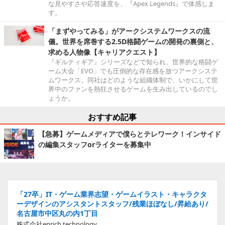
な見やすさや応答速度を、『Apex Legends』で体感しま
す。
「まずやってみる」がアークシステムワークスの流
儀。世界を席巻する2.5D格闘ゲームの開発の裏側と、
求める人物像【キャリアクエスト】
『ギルティギア』シリーズなどで知られ、世界的な格闘ゲ
ーム大会「EVO」でも圧倒的な存在感を放つアークシステ
ムワークス。同社はどのような組織体制で、いかにして世
界中のファンを熱狂させるゲームを生み出しているのでし
ょうか。
おすすめ記事
【急募】ゲームメディアで僕らとテレワーク！インサイド
の編集スタッフorライターを募集中
「27卒」IT・ゲーム業界志望・ゲームイラスト・キャラクタ
ーデザインのアシスタントスタッフ/残業ほぼなし/昇給あり/
名古屋市中区丸の内1丁目
株式会社enrich technology