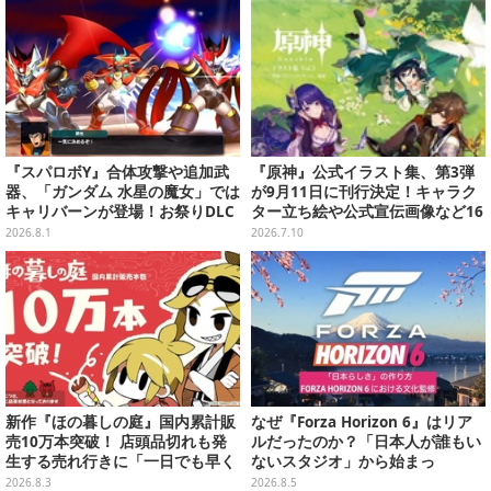
『スパロボY』合体攻撃や追加武
『原神』公式イラスト集、第3弾
器、「ガンダム 水星の魔女」では
が9月11日に刊行決定！キャラク
キャリバーンが登場！お祭りDLC
ター立ち絵や公式宣伝画像など16
「アニバーサリーエキスパンショ
0点以上を収録
2026.8.1
2026.7.10
ンパック」8月5日配信
新作『ほの暮しの庭』国内累計販
なぜ『Forza Horizon 6』はリア
売10万本突破！ 店頭品切れも発
ルだったのか？「日本人が誰もい
生する売れ行きに「一日でも早く
ないスタジオ」から始まっ
お届けできるよう準備」
た、“生活感のある日本"の作り方
2026.8.3
2026.8.5