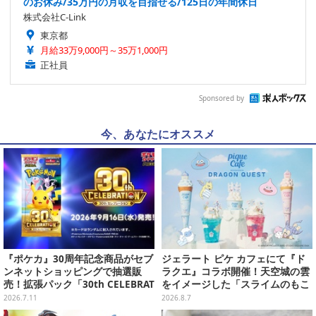
のお休み/35万円の月収を目指せる/125日の年間休日
株式会社C-Link
東京都
月給33万9,000円～35万1,000円
正社員
Sponsored by
今、あなたにオススメ
『ポケカ』30周年記念商品がセブ
ジェラート ピケ カフェにて『ド
ンネットショッピングで抽選販
ラクエ』コラボ開催！天空城の雲
売！拡張パック「30th CELEBRAT
をイメージした「スライムのもこ
ION」と「エーフィ・ブラッキー
もこ天空クレープ」などを提供
2026.7.11
2026.8.7
セット」が対象