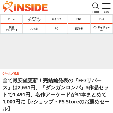
search
menu
アクセス
ホーム
スイッチ
PS5
PS4
ランキング
読者
インサイドちゃ
スマホ
PC
配信者
アンケート
ん
ゲーム
特集
全て最安値更新！完結編発表の『FF7リバー
ス』は2,631円、『ダンガンロンパ』3作品セッ
トで1,491円、名作アーケードが31本まとめて
1,000円に【eショップ・PS Storeのお薦めセー
ル】