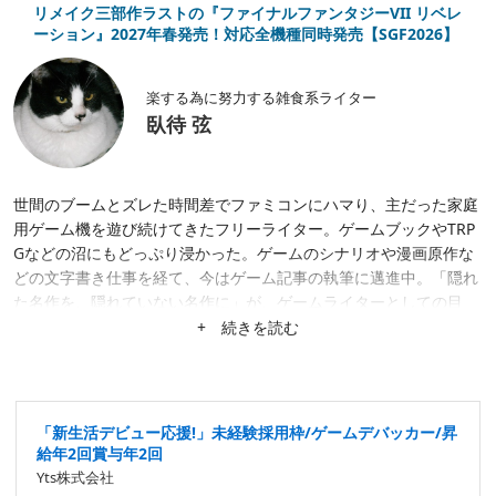
リメイク三部作ラストの『ファイナルファンタジーVII リベレ
ーション』2027年春発売！対応全機種同時発売【SGF2026】
楽する為に努力する雑食系ライター
臥待 弦
世間のブームとズレた時間差でファミコンにハマり、主だった家庭
用ゲーム機を遊び続けてきたフリーライター。ゲームブックやTRP
Gなどの沼にもどっぷり浸かった。ゲームのシナリオや漫画原作な
どの文字書き仕事を経て、今はゲーム記事の執筆に邁進中。「隠れ
た名作を、隠れていない名作に」が、ゲームライターとしての目
標。隙あらば、あまり知られていない作品にスポットを当てたが
+ 続きを読む
る。仕事は幅広く募集中。
「新生活デビュー応援!」未経験採用枠/ゲームデバッカー/昇
給年2回賞与年2回
Yts株式会社