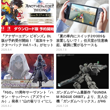
『アナザーエデン ビギンズ』DL
「夏の車内にスイッチ2や3DSを
版が予約受付開始！「追加キャラ
放置しないで！」任天堂が注意喚
クターパック Vol.1～5」がセット
起、破損に繋がるケースも
になったシーズンパスも展開
2026.8.4
2026.7.8
『FGO』11周年サーヴァント「ハ
ガンダムゲーム最新作『GUNDA
サン・サッバーハ（アズライー
M ROGUE ORBIT』より、主人公
ル）」発表！“山の翁リリィ”にし
機「ガンダムヘリックス」がHG
てカルデアの経営顧問、待望のプ
ガンプラ化！通常カラーに加え、
2026.8.2
2026.7.24
レイアブル化
ゲーム同梱限定の特別版も