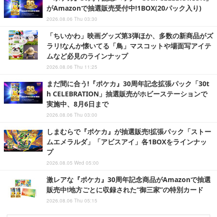
がAmazonで抽選販売受付中!1BOX(20パック入り)
2026.08.06 Thu 03:30
「ちいかわ」映画グッズ第3弾ほか、多数の新商品がズ
ラリ!なんか懐いてる「鳥」マスコットや場面写アイテ
ムなど必見のラインナップ
2026.08.06 Thu 11:25
まだ間に合う!『ポケカ』30周年記念拡張パック「30t
h CELEBRATION」抽選販売がホビーステーションで
実施中、8月6日まで
2026.08.06 Thu 03:00
しまむらで『ポケカ』が抽選販売!拡張パック「ストー
ムエメラルダ」「アビスアイ」各1BOXをラインナッ
プ
2026.08.05 Wed 05:00
激レアな『ポケカ』30周年記念商品がAmazonで抽選
販売中!地方ごとに収録された“御三家”の特別カード
2026.08.06 Thu 05:15