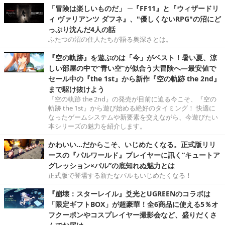
「冒険は楽しいものだ」 ─『FF11』と『ウィザードリ
ィ ヴァリアンツ ダフネ』、"優しくないRPG"の沼にど
っぷり沈んだ4人の話
ふたつの沼の住人たちが語る奥深さとは。
『空の軌跡』を遊ぶのは「今」がベスト！暑い夏、涼
しい部屋の中で“青い空”が似合う大冒険へ―最安値で
セール中の『the 1st』から新作『空の軌跡 the 2nd』
まで駆け抜けよう
『空の軌跡 the 2nd』の発売が目前に迫る今こそ、『空の
軌跡 the 1st』から遊び始める絶好のタイミング！ 快適に
なったゲームシステムや新要素を交えながら、今遊びたい
本シリーズの魅力を紹介します。
かわいい…だからこそ、いじめたくなる。正式版リリ
ースの『パルワールド』プレイヤーに訊く“キュートア
グレッション×パル”の底知れぬ魅力とは
正式版で登場する新たなパルもいじめたくなる！
『崩壊：スターレイル』爻光とUGREENのコラボは
「限定ギフトBOX」が超豪華！全6商品に使える5％オ
フクーポンやコスプレイヤー撮影会など、盛りだくさ