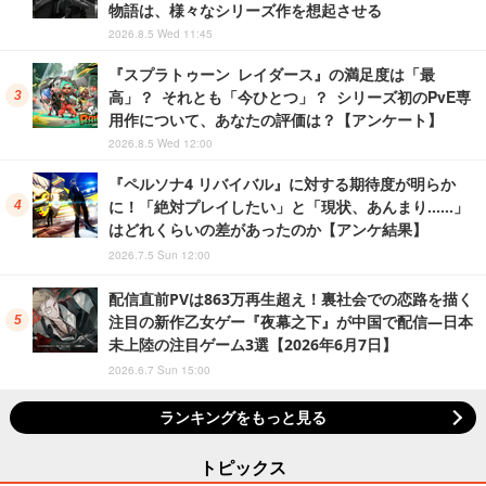
物語は、様々なシリーズ作を想起させる
2026.8.5 Wed 11:45
『スプラトゥーン レイダース』の満足度は「最
高」？ それとも「今ひとつ」？ シリーズ初のPvE専
用作について、あなたの評価は？【アンケート】
2026.8.5 Wed 12:00
『ペルソナ4 リバイバル』に対する期待度が明らか
に！「絶対プレイしたい」と「現状、あんまり……」
はどれくらいの差があったのか【アンケ結果】
2026.7.5 Sun 12:00
配信直前PVは863万再生超え！裏社会での恋路を描く
注目の新作乙女ゲー『夜幕之下』が中国で配信―日本
未上陸の注目ゲーム3選【2026年6月7日】
2026.6.7 Sun 15:00
ランキングをもっと見る
トピックス