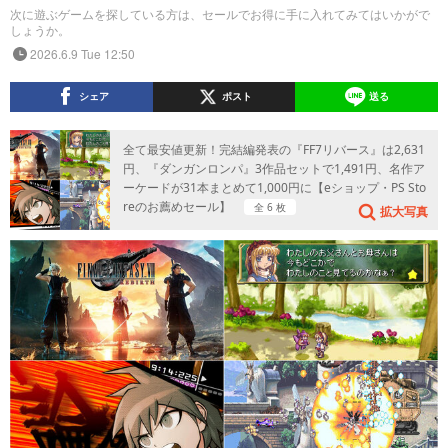
次に遊ぶゲームを探している方は、セールでお得に手に入れてみてはいかがで
しょうか。
2026.6.9 Tue 12:50
シェア
ポスト
送る
全て最安値更新！完結編発表の『FF7リバース』は2,631
円、『ダンガンロンパ』3作品セットで1,491円、名作ア
ーケードが31本まとめて1,000円に【eショップ・PS Sto
reのお薦めセール】
全 6 枚
拡大写真