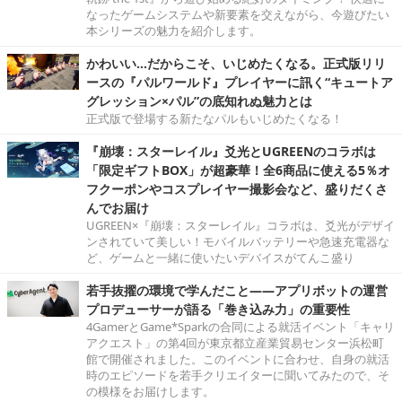
なったゲームシステムや新要素を交えながら、今遊びたい
本シリーズの魅力を紹介します。
かわいい…だからこそ、いじめたくなる。正式版リリ
ースの『パルワールド』プレイヤーに訊く“キュートア
グレッション×パル”の底知れぬ魅力とは
正式版で登場する新たなパルもいじめたくなる！
『崩壊：スターレイル』爻光とUGREENのコラボは
「限定ギフトBOX」が超豪華！全6商品に使える5％オ
フクーポンやコスプレイヤー撮影会など、盛りだくさ
んでお届け
UGREEN×『崩壊：スターレイル』コラボは、爻光がデザイ
ンされていて美しい！モバイルバッテリーや急速充電器な
ど、ゲームと一緒に使いたいデバイスがてんこ盛り
若手抜擢の環境で学んだこと――アプリボットの運営
プロデューサーが語る「巻き込み力」の重要性
4GamerとGame*Sparkの合同による就活イベント「キャリ
アクエスト」の第4回が東京都立産業貿易センター浜松町
館で開催されました。このイベントに合わせ、自身の就活
時のエピソードを若手クリエイターに聞いてみたので、そ
の模様をお届けします。