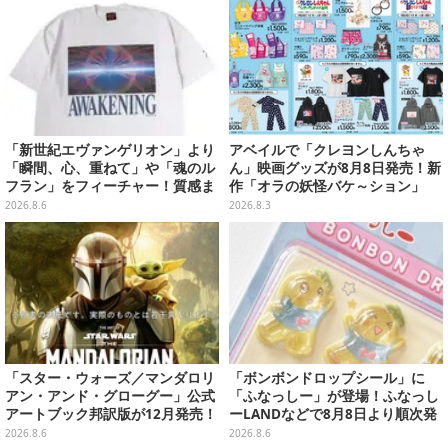
「新世紀エヴァンゲリオン」より
アベイルで「クレヨンしんちゃ
「瞬間、心、重ねて」や「魂のル
ん」映画グッズが8月8日発売！新
フラン」をフィーチャー！質感ま
作「オラの妖怪バケ～ション」
でこだわった高級Tシャツが8月7
や、「ヘンダーランド」「暗黒タ
2026.8.6
2026.8.3
日発売
マタマ」などをフィーチャー
「スター・ウォーズ／マンダロリ
「ボンボンドロップシール」に
アン・アンド・グローグー」公式
「ふなっしー」が登場！ふなっし
アートブック邦訳版が12月発売！
ーLANDなどで8月8日より順次発
映画のコンセプトアートやスケッ
売
2026.8.6
2026.8.6