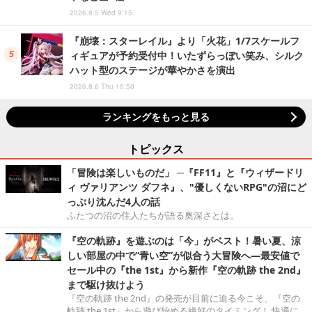
2026.8.5 Wed 9:15
『崩壊：スターレイル』より「火花」1/7スケールフ
ィギュアが予約受付中！いたずらっぽい笑み、シルク
ハット型のステージが華やかさを演出
2026.8.6 Thu 10:50
ランキングをもっと見る
トピックス
「冒険は楽しいものだ」 ─『FF11』と『ウィザードリ
ィ ヴァリアンツ ダフネ』、"優しくないRPG"の沼にど
っぷり沈んだ4人の話
ふたつの沼の住人たちが語る奥深さとは。
『空の軌跡』を遊ぶのは「今」がベスト！暑い夏、涼
しい部屋の中で“青い空”が似合う大冒険へ―最安値で
セール中の『the 1st』から新作『空の軌跡 the 2nd』
まで駆け抜けよう
『空の軌跡 the 2nd』の発売が目前に迫る今こそ、『空の
軌跡 the 1st』から遊び始める絶好のタイミング！ 快適に