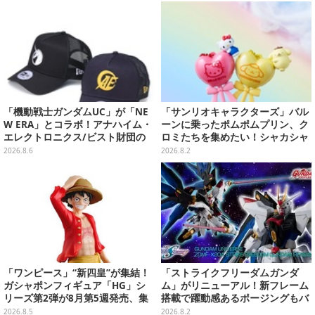
チを掲載
「機動戦士ガンダムUC」が「NE
「サンリオキャラクターズ」バル
W ERA」とコラボ！アナハイム・
ーンに乗ったポムポムプリン、ク
エレクトロニクス/ビスト財団の
ロミたちを集めたい！シャカシャ
キャップが予約開始
カ音が鳴るチャーム全8種
2026.8.6
2026.8.2
「ワンピース」“新四皇”が集結！
「ストライクフリーダムガンダ
ガシャポンフィギュア「HG」シ
ム」がリニューアル！新フレーム
リーズ第2弾が8月第5週発売、集
搭載で躍動感あるポージングもバ
めて並べたくなるクオリティ
ッチリ
2026.8.5
2026.8.2