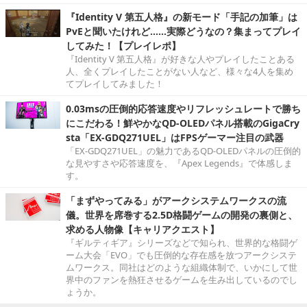
『Identity V 第五人格』の新モード「手記の加筆」は
PvEと聞いたけれど……実際どうなの？集まってプレイ
してみた！【プレイレポ】
『Identity V 第五人格』が好きな人やプレイしたことある
人、全くプレイしたことがない人など、様々な4人を集め
てプレイしてみました！
0.03msの圧倒的応答速度やリフレッシュレートで勝ち
にこだわる！鮮やかなQD-OLEDパネル搭載のGigaCry
sta「EX-GDQ271UEL」はFPSゲーマー注目の武器
「EX-GDQ271UEL」の魅力であるQD-OLEDパネルの圧倒的
な見やすさや応答速度を、『Apex Legends』で体感しま
す。
「まずやってみる」がアークシステムワークスの流
儀。世界を席巻する2.5D格闘ゲームの開発の裏側と、
求める人物像【キャリアクエスト】
『ギルティギア』シリーズなどで知られ、世界的な格闘ゲ
ーム大会「EVO」でも圧倒的な存在感を放つアークシステ
ムワークス。同社はどのような組織体制で、いかにして世
界中のファンを熱狂させるゲームを生み出しているのでし
ょうか。