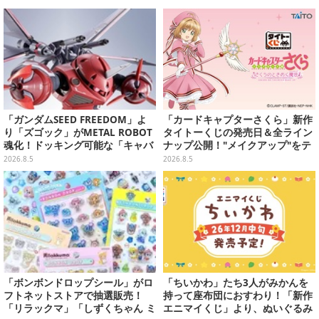
「ガンダムSEED FREEDOM」よ
「カードキャプターさくら」新作
り「ズゴック」がMETAL ROBOT
タイトーくじの発売日＆全ライン
魂化！ドッキング可能な「キャバ
ナップ公開！"メイクアップ"をテ
リアーアイフリッド」も同時に予
ーマに、日常でも使いたくなるア
2026.8.5
2026.8.5
約開始
イテムがズラリ
「ボンボンドロップシール」がロ
「ちいかわ」たち3人がみかんを
フトネットストアで抽選販売！
持って座布団におすわり！「新作
「リラックマ」「しずくちゃん ミ
エニマイくじ」より、ぬいぐるみ