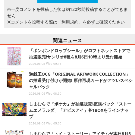
※一度コメントを投稿した後は約120秒間投稿することができま
せん
※コメントを投稿する際は
「利用規約」
を必ずご確認ください
関連ニュース
「ボンボンドロップシール」がロフトネットストアで
抽選販売!サンリオ8種を8月6日10時より受付開始
2026.08.05 Wed 09:15
遊戯王OCG「ORIGINAL ARTWORK COLLECTION」
の抽選受け付けが開始! 原作再現カードがアツいスペシ
ャルパック
2026.08.05 Wed 08:30
しまむらで『ポケカ』が抽選販売!拡張パック「ストー
ムエメラルダ」「アビスアイ」各1BOXをラインナッ
プ
2026.08.05 Wed 05:00
しまむらで「トイ・ストーリー」アイテムが本日8月5