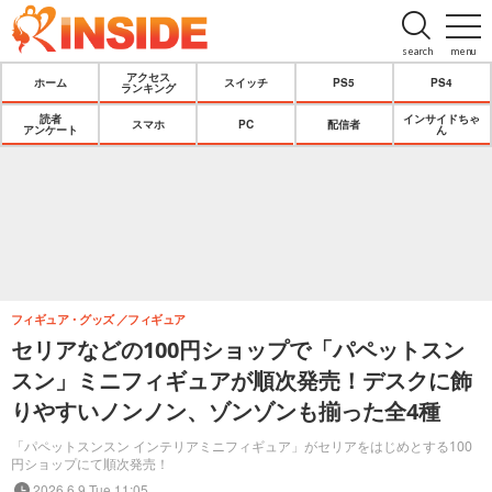
search
menu
アクセス
ホーム
スイッチ
PS5
PS4
ランキング
読者
インサイドちゃ
スマホ
PC
配信者
アンケート
ん
フィギュア・グッズ
フィギュア
セリアなどの100円ショップで「パペットスン
スン」ミニフィギュアが順次発売！デスクに飾
りやすいノンノン、ゾンゾンも揃った全4種
「パペットスンスン インテリアミニフィギュア」がセリアをはじめとする100
円ショップにて順次発売！
2026.6.9 Tue 11:05