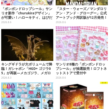
「ボンボンドロップシール」サン
「スター・ウォーズ／マンダロリ
リオ新作「churukiraデザイン」
アン・アンド・グローグー」公式
が可愛い！ハローキティ、はぴだ
アートブック邦訳版が12月発売！
んぶいなど全8種類が順次展開
映画のコンセプトアートやスケッ
2026.8.6
2026.8.6
チを掲載
キングギドラが大ボリュームで降
サンリオ8種の「ボンボンドロッ
臨！ガシャポン「HGD+ ゴジラ0
プシール」が抽選販売！ロフトネ
5」が再販―メカゴジラ、メガロ
ットストアで受付中
なども揃った全4種
2026.8.3
2026.8.6