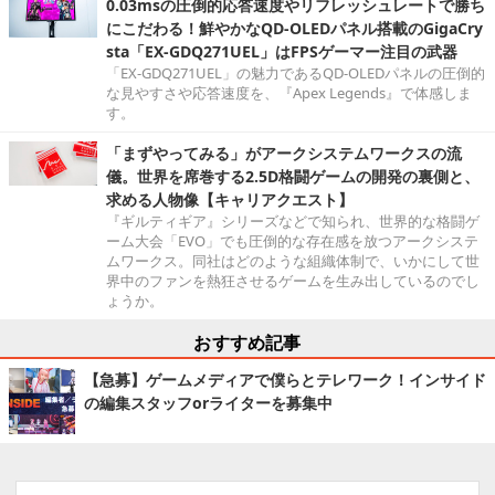
0.03msの圧倒的応答速度やリフレッシュレートで勝ち
にこだわる！鮮やかなQD-OLEDパネル搭載のGigaCry
sta「EX-GDQ271UEL」はFPSゲーマー注目の武器
「EX-GDQ271UEL」の魅力であるQD-OLEDパネルの圧倒的
な見やすさや応答速度を、『Apex Legends』で体感しま
す。
「まずやってみる」がアークシステムワークスの流
儀。世界を席巻する2.5D格闘ゲームの開発の裏側と、
求める人物像【キャリアクエスト】
『ギルティギア』シリーズなどで知られ、世界的な格闘ゲ
ーム大会「EVO」でも圧倒的な存在感を放つアークシステ
ムワークス。同社はどのような組織体制で、いかにして世
界中のファンを熱狂させるゲームを生み出しているのでし
ょうか。
おすすめ記事
【急募】ゲームメディアで僕らとテレワーク！インサイド
の編集スタッフorライターを募集中