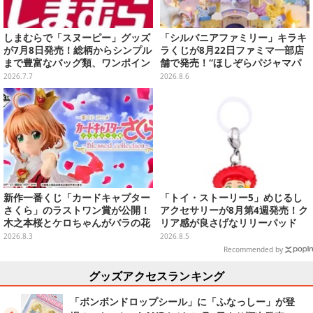
しまむらで「スヌーピー」グッズ
「シルバニアファミリー」キラキ
が7月8日発売！総柄からシンプル
ラくじが8月22日ファミマ一部店
まで豊富なバッグ類、ワンポイン
舗で発売！“ほしぞらパジャマパ
トが可愛いTシャツも
ーティ”をテーマに、お人形や建
2026.7.7
2026.8.6
物がラインナップ
新作一番くじ「カードキャプター
「トイ・ストーリー5」めじるし
さくら」のラストワン賞が公開！
アクセサリーが8月第4週発売！ク
木之本桜とケロちゃんがバラの花
リア感が良さげなリリーパッド
びらに包まれている姿で立体化
や、ジェシーなど全5種ラインナ
2026.8.3
2026.8.5
ップ
Recommended by
グッズアクセスランキング
「ボンボンドロップシール」に「ふなっしー」が登