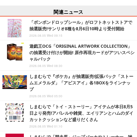
関連ニュース
「ボンボンドロップシール」がロフトネットストアで
抽選販売!サンリオ8種を8月6日10時より受付開始
2026.08.05 Wed 09:15
遊戯王OCG「ORIGINAL ARTWORK COLLECTION」
の抽選受け付けが開始! 原作再現カードがアツいスペシ
ャルパック
2026.08.05 Wed 08:30
しまむらで『ポケカ』が抽選販売!拡張パック「ストー
ムエメラルダ」「アビスアイ」各1BOXをラインナッ
プ
2026.08.05 Wed 05:00
しまむらで「トイ・ストーリー」アイテムが本日8月5
日より発売!アパレルや雑貨、エイリアンとハムのダイ
カットクッションなど盛りだくさん
2026.08.05 Wed 01:10
しまむらで「競走馬」ジップパーカやトレーナー、雑