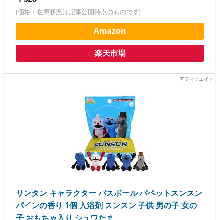
(価格・在庫状況は記事公開時点のものです)
Amazon
楽天市場
サンタン キャラクター バスボール パペットスンスン
パインの香り 1個 入浴剤 スンスン 子供 男の子 女の
子 おもちゃ入り シュワたま