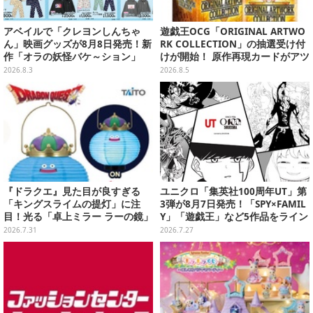
アベイルで「クレヨンしんちゃ
遊戯王OCG「ORIGINAL ARTWO
ん」映画グッズが8月8日発売！新
RK COLLECTION」の抽選受け付
作「オラの妖怪バケ～ション」
けが開始！ 原作再現カードがアツ
や、「ヘンダーランド」「暗黒タ
いスペシャルパック
2026.8.3
2026.8.5
マタマ」などをフィーチャー
『ドラクエ』見た目が良すぎる
ユニクロ「集英社100周年UT」第
「キングスライムの提灯」に注
3弾が8月7日発売！「SPY×FAMIL
目！光る「卓上ミラー ラーの鏡」
Y」「遊戯王」など5作品をライン
ほか6プライズが8月順次展開
ナップ
2026.7.31
2026.7.27