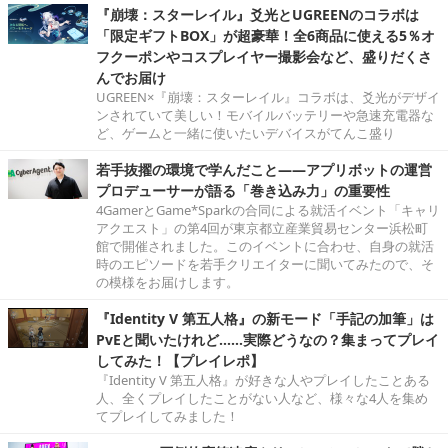
『崩壊：スターレイル』爻光とUGREENのコラボは
「限定ギフトBOX」が超豪華！全6商品に使える5％オ
フクーポンやコスプレイヤー撮影会など、盛りだくさ
んでお届け
UGREEN×『崩壊：スターレイル』コラボは、爻光がデザイ
ンされていて美しい！モバイルバッテリーや急速充電器な
ど、ゲームと一緒に使いたいデバイスがてんこ盛り
若手抜擢の環境で学んだこと――アプリボットの運営
プロデューサーが語る「巻き込み力」の重要性
4GamerとGame*Sparkの合同による就活イベント「キャリ
アクエスト」の第4回が東京都立産業貿易センター浜松町
館で開催されました。このイベントに合わせ、自身の就活
時のエピソードを若手クリエイターに聞いてみたので、そ
の模様をお届けします。
『Identity V 第五人格』の新モード「手記の加筆」は
PvEと聞いたけれど……実際どうなの？集まってプレイ
してみた！【プレイレポ】
『Identity V 第五人格』が好きな人やプレイしたことある
人、全くプレイしたことがない人など、様々な4人を集め
てプレイしてみました！