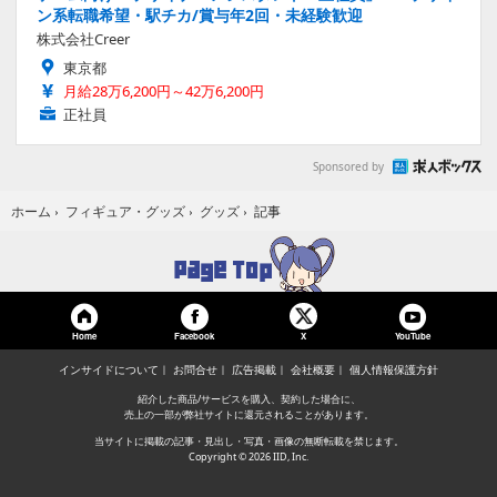
ン系転職希望・駅チカ/賞与年2回・未経験歓迎
株式会社Creer
東京都
月給28万6,200円～42万6,200円
正社員
Sponsored by
記事
ホーム
›
フィギュア・グッズ
›
グッズ
›
Home
Facebook
YouTube
X
インサイドについて
お問合せ
広告掲載
会社概要
個人情報保護方針
紹介した商品/サービスを購入、契約した場合に、
売上の一部が弊社サイトに還元されることがあります。
当サイトに掲載の記事・見出し・写真・画像の無断転載を禁じます。
Copyright © 2026 IID, Inc.