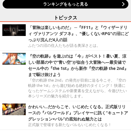
ランキングをもっと見る
トピックス
「冒険は楽しいものだ」 ─『FF11』と『ウィザードリ
ィ ヴァリアンツ ダフネ』、"優しくないRPG"の沼にど
っぷり沈んだ4人の話
ふたつの沼の住人たちが語る奥深さとは。
『空の軌跡』を遊ぶのは「今」がベスト！暑い夏、涼
しい部屋の中で“青い空”が似合う大冒険へ―最安値で
セール中の『the 1st』から新作『空の軌跡 the 2nd』
まで駆け抜けよう
『空の軌跡 the 2nd』の発売が目前に迫る今こそ、『空の
軌跡 the 1st』から遊び始める絶好のタイミング！ 快適に
なったゲームシステムや新要素を交えながら、今遊びたい
本シリーズの魅力を紹介します。
かわいい…だからこそ、いじめたくなる。正式版リリ
ースの『パルワールド』プレイヤーに訊く“キュートア
グレッション×パル”の底知れぬ魅力とは
正式版で登場する新たなパルもいじめたくなる！