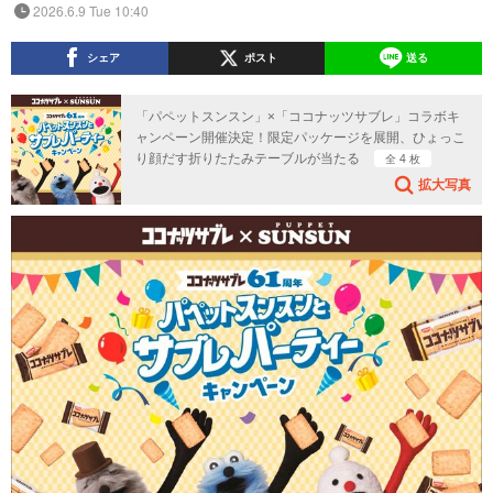
2026.6.9 Tue 10:40
シェア
ポスト
送る
「パペットスンスン」×「ココナッツサブレ」コラボキ
ャンペーン開催決定！限定パッケージを展開、ひょっこ
り顔だす折りたたみテーブルが当たる
全 4 枚
拡大写真