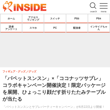
search
menu
アクセス
ホーム
スイッチ
PS5
PS4
ランキング
読者
インサイドちゃ
スマホ
PC
配信者
アンケート
ん
フィギュア・グッズ
グッズ
「パペットスンスン」×「ココナッツサブレ」
コラボキャンペーン開催決定！限定パッケージ
を展開、ひょっこり顔だす折りたたみテーブル
が当たる
「パペットスンスンとサブレパーティーキャンペーン」が6月22日より開催！