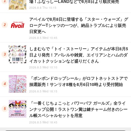
場！ふなっしーLANDなどで8月8日より順次発売
2026.8.6 Thu 10:15
アベイルで8月8日に登場する「スター・ウォーズ」グ
ローグーTシャツの一つが、納品トラブルにより販売
日変更へ
2026.8.5 Wed 10:45
しまむらで「トイ・ストーリー」アイテムが本日8月5
日より発売！アパレルや雑貨、エイリアンとハムのダ
イカットクッションなど盛りだくさん
2026.8.5 Wed 10:10
「ボンボンドロップシール」がロフトネットストアで
抽選販売！サンリオ8種を8月6日10時より受付開始
2026.8.5 Wed 18:15
「一番くじちょこっと パワーパフ ガールズ」全ライ
ンナップ公開！ラストワン賞は鍵チャーム付きのシー
ル帳スペシャルセットを用意
2026.8.5 Wed 18:45