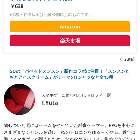
￥638
(価格・在庫状況は記事公開時点のものです)
Amazon
楽天市場
《T.Yuta》
GUの「パペットスンスン」新作コラボに注目！「スンスンた
ちとアイスクリーム」がテーマのTシャツなど全15種
スマホゲーに追われるPSトロフィー厨
T.Yuta
物心ついた頃にはゲームをやっていた雑食ゲーマー。RPGを中心に
さまざまなジャンルを遊び、PSのトロコンをゆる～くやる。近年は
遊ぶスマホゲーが増えたため、なかなかトロフィー集めできてない