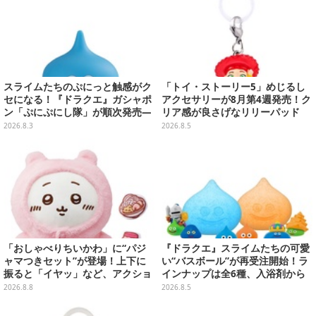
スライムたちのぷにっと触感がク
「トイ・ストーリー5」めじるし
セになる！『ドラクエ』ガシャポ
アクセサリーが8月第4週発売！ク
ン「ぷにぷにし隊」が順次発売―
リア感が良さげなリリーパッド
全4種ではぐれメタルは固め
や、ジェシーなど全5種ラインナ
2026.8.3
2026.8.5
ップ
「おしゃべりちいかわ」に“パジ
『ドラクエ』スライムたちの可愛
ャマつきセット”が登場！上下に
い“バスボール”が再受注開始！ラ
振ると「イヤッ」など、アクショ
インナップは全6種、入浴剤から
ンに応じて喋ってくれる
モンスターのフィギュアが出てく
2026.8.8
2026.8.5
る