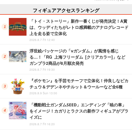
フィギュアアクセスランキング
「トイ・ストーリー」新作一番くじが発売決定！A賞
は、ウッディたちがレトロ感満載のアナログレコード
上を走る姿で立体化
2026.8.7 Fri 12:40
浮世絵パッケージの「νガンダム」が風情を感じ
る…！「RG 上海フリーダム [クリアカラー]」など
ガンプラ2商品が8月順次発売
2026.8.7 Fri 19:30
『ポケモン』を手芸モチーフで立体化！仲良しなピカ
チュウ＆デデンネやチルット＆ウールーなど全6種
2026.8.9 Sun 13:00
「機動戦士ガンダムSEED」エンディング「暁の車」
をイメージ！カガリとラクスの新作フィギュアがプラ
イズに
2026.8.7 Fri 16:20