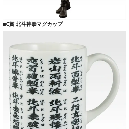
■C賞 北斗神拳マグカップ