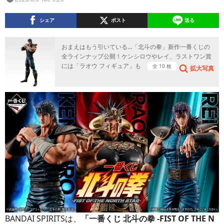
シェア
ポスト
送る
おまえはもう引いている…「北斗の拳」新作一番くじの
全ラインナップ公開！ケンシロウやレイ、ラストワン賞
には「ラオウ フィギュア」も
全 10 枚
拡大写真
BANDAI SPIRITSは、
「一番くじ 北斗の拳 -FIST OF THE N