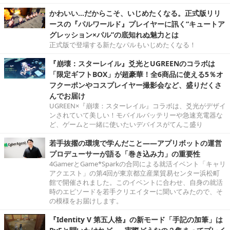
かわいい…だからこそ、いじめたくなる。正式版リリ
ースの『パルワールド』プレイヤーに訊く“キュートア
グレッション×パル”の底知れぬ魅力とは
正式版で登場する新たなパルもいじめたくなる！
『崩壊：スターレイル』爻光とUGREENのコラボは
「限定ギフトBOX」が超豪華！全6商品に使える5％オ
フクーポンやコスプレイヤー撮影会など、盛りだくさ
んでお届け
UGREEN×『崩壊：スターレイル』コラボは、爻光がデザイ
ンされていて美しい！モバイルバッテリーや急速充電器な
ど、ゲームと一緒に使いたいデバイスがてんこ盛り
若手抜擢の環境で学んだこと――アプリボットの運営
プロデューサーが語る「巻き込み力」の重要性
4GamerとGame*Sparkの合同による就活イベント「キャリ
アクエスト」の第4回が東京都立産業貿易センター浜松町
館で開催されました。このイベントに合わせ、自身の就活
時のエピソードを若手クリエイターに聞いてみたので、そ
の模様をお届けします。
『Identity V 第五人格』の新モード「手記の加筆」は