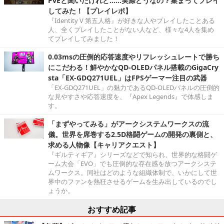
PvEと聞いたけれど……実際どうなの？集まってプレイ
してみた！【プレイレポ】
『Identity V 第五人格』が好きな人やプレイしたことある
人、全くプレイしたことがない人など、様々な4人を集め
てプレイしてみました！
0.03msの圧倒的応答速度やリフレッシュレートで勝ち
にこだわる！鮮やかなQD-OLEDパネル搭載のGigaCry
sta「EX-GDQ271UEL」はFPSゲーマー注目の武器
「EX-GDQ271UEL」の魅力であるQD-OLEDパネルの圧倒的
な見やすさや応答速度を、『Apex Legends』で体感しま
す。
「まずやってみる」がアークシステムワークスの流
儀。世界を席巻する2.5D格闘ゲームの開発の裏側と、
求める人物像【キャリアクエスト】
『ギルティギア』シリーズなどで知られ、世界的な格闘ゲ
ーム大会「EVO」でも圧倒的な存在感を放つアークシステ
ムワークス。同社はどのような組織体制で、いかにして世
界中のファンを熱狂させるゲームを生み出しているのでし
ょうか。
おすすめ記事