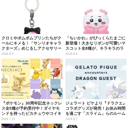
クロミやポムポムプリンたちがク
「ちいかわ」がびっくらたまごに
ールにキメる！「サンリオキャラ
新登場！大きなリボンが可愛いマ
クターズ」めじるしアクセサリー
スコット全8種が、キラキラのラ
がガシャポン展開
メ入り入浴剤から飛び出す
2026.8.9
2026.8.4
『ポケモン』30周年記念ネックレ
ジェラート ピケより『ドラクエ』
ス全5種が予約受付中！ダイヤモ
コラボグッズが発売！お休み時間
ンドを持ったピカチュウやコイキ
を過ごす「スライム」らのルーム
ングの“はねる”も
ウェア、雑貨など多数ラインナッ
2026.7.25
2026.8.7
プ