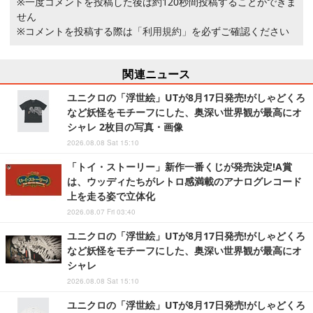
※一度コメントを投稿した後は約120秒間投稿することができま
せん
※コメントを投稿する際は
「利用規約」
を必ずご確認ください
関連ニュース
ユニクロの「浮世絵」UTが8月17日発売!がしゃどくろ
など妖怪をモチーフにした、奥深い世界観が最高にオ
シャレ 2枚目の写真・画像
2026.08.08 Sat 15:10
「トイ・ストーリー」新作一番くじが発売決定!A賞
は、ウッディたちがレトロ感満載のアナログレコード
上を走る姿で立体化
2026.08.07 Fri 03:40
ユニクロの「浮世絵」UTが8月17日発売!がしゃどくろ
など妖怪をモチーフにした、奥深い世界観が最高にオ
シャレ
2026.08.08 Sat 15:10
ユニクロの「浮世絵」UTが8月17日発売!がしゃどくろ