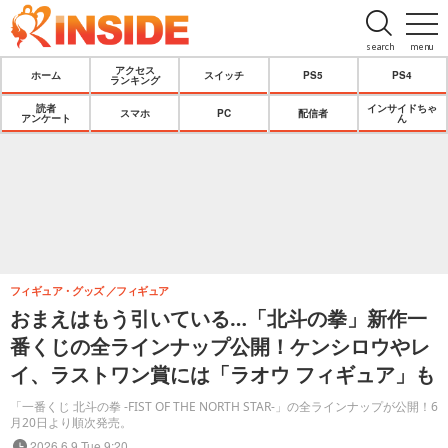
search
menu
アクセス
ホーム
スイッチ
PS5
PS4
ランキング
読者
インサイドちゃ
スマホ
PC
配信者
アンケート
ん
フィギュア・グッズ
フィギュア
おまえはもう引いている…「北斗の拳」新作一
番くじの全ラインナップ公開！ケンシロウやレ
イ、ラストワン賞には「ラオウ フィギュア」も
「一番くじ 北斗の拳 -FIST OF THE NORTH STAR-」の全ラインナップが公開！6
月20日より順次発売。
2026.6.9 Tue 9:20