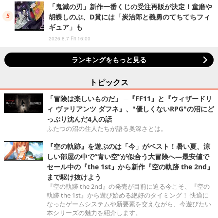
「鬼滅の刃」新作一番くじの受注再販が決定！童磨や
胡蝶しのぶ、D賞には「炭治郎と義勇のてちてちフィ
ギュア」も
2026.8.7 Fri 16:00
ランキングをもっと見る
トピックス
「冒険は楽しいものだ」 ─『FF11』と『ウィザードリ
ィ ヴァリアンツ ダフネ』、"優しくないRPG"の沼にど
っぷり沈んだ4人の話
ふたつの沼の住人たちが語る奥深さとは。
『空の軌跡』を遊ぶのは「今」がベスト！暑い夏、涼
しい部屋の中で“青い空”が似合う大冒険へ―最安値で
セール中の『the 1st』から新作『空の軌跡 the 2nd』
まで駆け抜けよう
『空の軌跡 the 2nd』の発売が目前に迫る今こそ、『空の
軌跡 the 1st』から遊び始める絶好のタイミング！ 快適に
なったゲームシステムや新要素を交えながら、今遊びたい
本シリーズの魅力を紹介します。