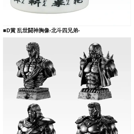
■D賞 乱世闘神胸像-北斗四兄弟-