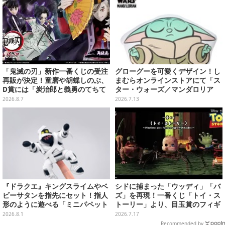
「鬼滅の刃」新作一番くじの受注
グローグーを可愛くデザイン！し
再販が決定！童磨や胡蝶しのぶ、
まむらオンラインストアにて「ス
D賞には「炭治郎と義勇のてちて
ター・ウォーズ／マンダロリア
ちフィギュア」も
ン」雑貨が本日7月13日15時より
2026.8.7
2026.7.13
予約販売
『ドラクエ』キングスライムやベ
シドに捕まった「ウッディ」「バ
ビーサタンを指先にセット！指人
ズ」を再現！一番くじ「トイ・ス
形のように遊べる「ミニパペット
トーリー」より、目玉賞のフィギ
ぬいぐるみ」が楽しい
ュアが先行公開
2026.8.1
2026.7.17
Recommended by