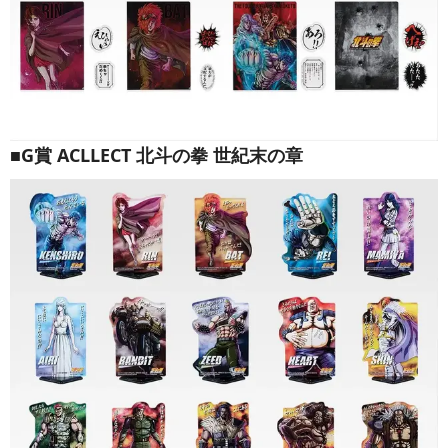
■G賞 ACLLECT 北斗の拳 世紀末の章