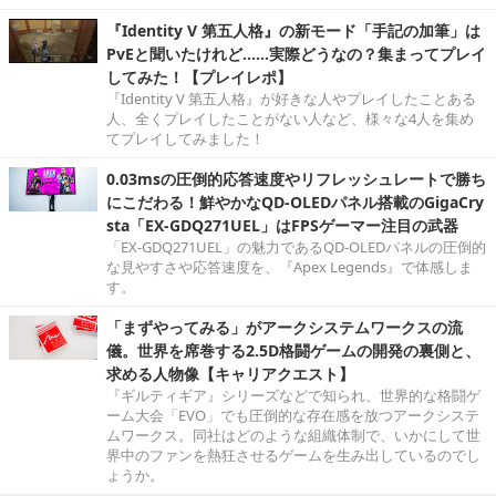
『Identity V 第五人格』の新モード「手記の加筆」は
PvEと聞いたけれど……実際どうなの？集まってプレイ
してみた！【プレイレポ】
『Identity V 第五人格』が好きな人やプレイしたことある
人、全くプレイしたことがない人など、様々な4人を集め
てプレイしてみました！
0.03msの圧倒的応答速度やリフレッシュレートで勝ち
にこだわる！鮮やかなQD-OLEDパネル搭載のGigaCry
sta「EX-GDQ271UEL」はFPSゲーマー注目の武器
「EX-GDQ271UEL」の魅力であるQD-OLEDパネルの圧倒的
な見やすさや応答速度を、『Apex Legends』で体感しま
す。
「まずやってみる」がアークシステムワークスの流
儀。世界を席巻する2.5D格闘ゲームの開発の裏側と、
求める人物像【キャリアクエスト】
『ギルティギア』シリーズなどで知られ、世界的な格闘ゲ
ーム大会「EVO」でも圧倒的な存在感を放つアークシステ
ムワークス。同社はどのような組織体制で、いかにして世
界中のファンを熱狂させるゲームを生み出しているのでし
ょうか。