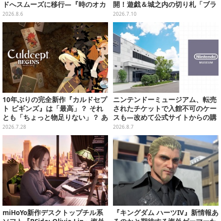
ドへスムーズに移行―『時のオカ
開！遊戯＆城之内の切り札「ブラ
リナ』リメイク版との関連を推測
ック・デーモンズ・ドラゴン」も
2026.8.6
2026.7.10
する声も
新たな装いで登場
10年ぶりの完全新作『カルドセプ
ニンテンドーミュージアム、転売
ト ビギンズ』は「最高」？ それ
されたチケットで入館不可のケー
とも「ちょっと物足りない」？ あ
スも―改めて公式サイトからの購
なたのご意見を大募集【アンケー
入を呼びかけ
2026.7.28
2026.8.7
ト】
miHoYo新作デスクトップチル系
『キングダム ハーツIV』新情報あ