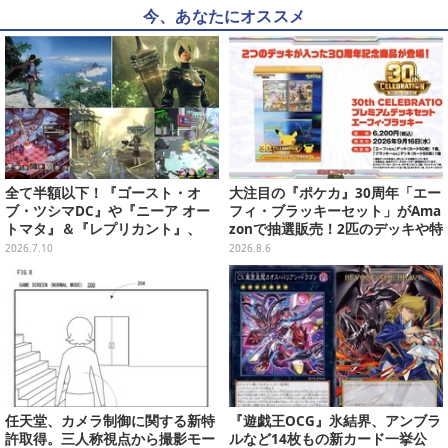
今、あなたにオススメ
全て半額以下！『ゴースト・オ
大注目の『ポケカ』30周年「エー
ブ・ツシマDC』や『ニーア オー
フィ・ブラッキーセット」がAma
トマタ』＆『レプリカント』、
zonで抽選販売！2匹のデッキや特
『十三機兵防衛圏』などの名作で
別カードを収録
2026.7.10
2026.8.6
夏を乗り切ろう【eショップ・PS
Storeのお薦めセール】
任天堂、カメラ制御に関する新特
『遊戯王OCG』氷結界、アンブラ
許取得。三人称視点から撮影モー
ルなど14枚もの新カード一挙公