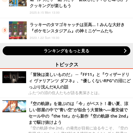
クッキングが楽しもう
2025.9.15 Mon 13:00
ラッキーのタマゴキャッチは至高…！みんな大好き
『ポケモンスタジアム』の神ミニゲームたち
2023.1.22 Sun 19:30
ランキングをもっと見る
トピックス
「冒険は楽しいものだ」 ─『FF11』と『ウィザードリ
ィ ヴァリアンツ ダフネ』、"優しくないRPG"の沼にど
っぷり沈んだ4人の話
ふたつの沼の住人たちが語る奥深さとは。
『空の軌跡』を遊ぶのは「今」がベスト！暑い夏、涼
しい部屋の中で“青い空”が似合う大冒険へ―最安値で
セール中の『the 1st』から新作『空の軌跡 the 2nd』
まで駆け抜けよう
『空の軌跡 the 2nd』の発売が目前に迫る今こそ、『空の