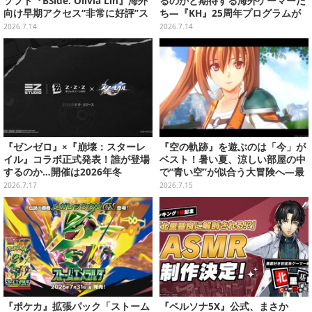
ソフト『BSide: Olivia Lin』海外
るのかと期待する海外ゲーマーた
向け早期アクセス“非常に好評”ス
ち―『KH』25周年プログラムが
タート。彼女からの手紙や音楽体
ディズニー公式ファンイベントに
2026.7.14
2026.7.14
験を生成AIが担う
て実施へ
『ゼンゼロ』×『崩壊：スターレ
『空の軌跡』を遊ぶのは「今」が
イル』コラボ正式発表！誰が登場
ベスト！暑い夏、涼しい部屋の中
するのか…開催は2026年冬
で“青い空”が似合う大冒険へ―最
安値でセール中の『the 1st』か
2026.7.17
2026.7.15
ら新作『空の軌跡 the 2nd』まで
駆け抜けよう
『ポケカ』拡張パック「ストーム
『ペルソナ5X』公式、まさか