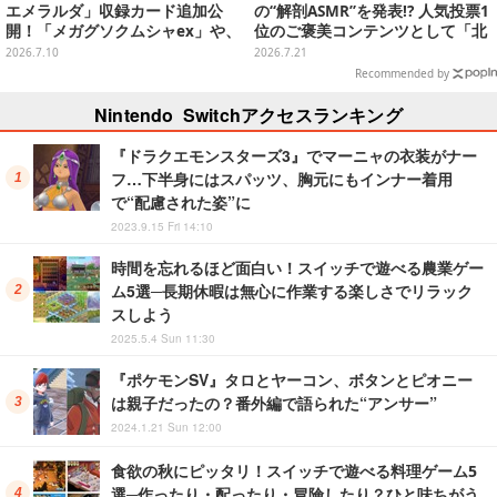
エメラルダ」収録カード追加公
の“解剖ASMR”を発表!? 人気投票1
開！「メガグソクムシャex」や、
位のご褒美コンテンツとして「北
2枚1組で使うスタジアムがさらに
里基良に解剖される」
2026.7.10
2026.7.21
登場
Recommended by
Nintendo Switchアクセスランキング
『ドラクエモンスターズ3』でマーニャの衣装がナー
フ…下半身にはスパッツ、胸元にもインナー着用
で“配慮された姿”に
2023.9.15 Fri 14:10
時間を忘れるほど面白い！スイッチで遊べる農業ゲー
ム5選─長期休暇は無心に作業する楽しさでリラック
スしよう
2025.5.4 Sun 11:30
『ポケモンSV』タロとヤーコン、ボタンとピオニー
は親子だったの？番外編で語られた“アンサー”
2024.1.21 Sun 12:00
食欲の秋にピッタリ！スイッチで遊べる料理ゲーム5
選─作ったり・配ったり・冒険したり？ひと味ちがう