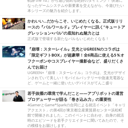
軌跡 the 1st』から遊び始める絶好のタイミング！ 快適に
なったゲームシステムや新要素を交えながら、今遊びたい
本シリーズの魅力を紹介します。
かわいい…だからこそ、いじめたくなる。正式版リリ
ースの『パルワールド』プレイヤーに訊く“キュートア
グレッション×パル”の底知れぬ魅力とは
正式版で登場する新たなパルもいじめたくなる！
『崩壊：スターレイル』爻光とUGREENのコラボは
「限定ギフトBOX」が超豪華！全6商品に使える5％オ
フクーポンやコスプレイヤー撮影会など、盛りだくさ
んでお届け
UGREEN×『崩壊：スターレイル』コラボは、爻光がデザイ
ンされていて美しい！モバイルバッテリーや急速充電器な
ど、ゲームと一緒に使いたいデバイスがてんこ盛り
若手抜擢の環境で学んだこと――アプリボットの運営
プロデューサーが語る「巻き込み力」の重要性
4GamerとGame*Sparkの合同による就活イベント「キャリ
アクエスト」の第4回が東京都立産業貿易センター浜松町
館で開催されました。このイベントに合わせ、自身の就活
時のエピソードを若手クリエイターに聞いてみたので、そ
の模様をお届けします。