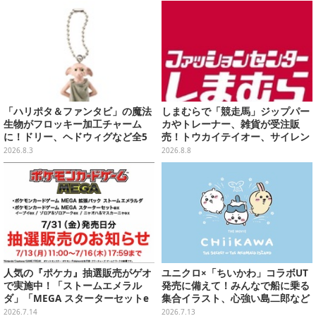
ストグッズ販売
ント施設にて展開
「ハリポタ＆ファンタビ」の魔法
しまむらで「競走馬」ジップパー
生物がフロッキー加工チャーム
カやトレーナー、雑貨が受注販
に！ドリー、ヘドウィグなど全5
売！トウカイテイオー、サイレン
種のガシャポンが8月第5週より発
ススズカなど名馬をデザイン
2026.8.3
2026.8.8
売
人気の『ポケカ』抽選販売がゲオ
ユニクロ×「ちいかわ」コラボUT
で実施中！「ストームエメラル
発売に備えて！みんなで船に乗る
ダ」「MEGA スターターセットe
集合イラスト、心強い島二郎など
x」各種の全4商品
映画を記念した特別コレクション
2026.7.14
2026.7.13