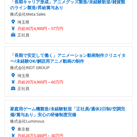
「長期キャリア形成」アニメグッズ製造/未経験歓迎/雑貨類
のライン製造/昇給賞与あり
株式会社Meta Sales
埼玉県
月給30万4,900円～57万円
正社員
「長期で安定して働く」アニメーション動画制作クリエイタ
ー/未経験OK/解説用アニメ動画の制作
株式会社RIOT GROUP
埼玉県
月給29万4,900円～60万円
正社員
家庭用ゲーム機製造/未経験歓迎「正社員/週休2日制/空調完
備/賞与あり」安心の研修制度完備
株式会社Luminous
東京都
月給26万5,000円～30万円