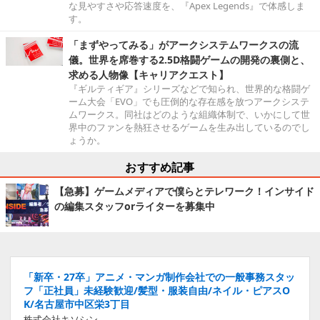
な見やすさや応答速度を、『Apex Legends』で体感しま
す。
「まずやってみる」がアークシステムワークスの流
儀。世界を席巻する2.5D格闘ゲームの開発の裏側と、
求める人物像【キャリアクエスト】
『ギルティギア』シリーズなどで知られ、世界的な格闘ゲ
ーム大会「EVO」でも圧倒的な存在感を放つアークシステ
ムワークス。同社はどのような組織体制で、いかにして世
界中のファンを熱狂させるゲームを生み出しているのでし
ょうか。
おすすめ記事
【急募】ゲームメディアで僕らとテレワーク！インサイド
の編集スタッフorライターを募集中
「新卒・27卒」アニメ・マンガ制作会社での一般事務スタッ
フ「正社員」未経験歓迎/髪型・服装自由/ネイル・ピアスO
K/名古屋市中区栄3丁目
株式会社キソシン