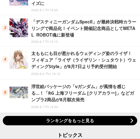
イズに
2026.8.7 Fri 16:20
「デスティニーガンダムSpecII」が最終決戦時カラー
リングで商品化！イベント開催記念商品としてMETA
L ROBOT魂に新登場
2026.8.7 Fri 15:15
太ももにも目が惹かれるウェディング姿のライザ！
フィギュア「ライザ（ライザリン・シュタウト）ウェ
ディングStyle」が8月7日より予約受付開始
2026.8.6 Thu 19:15
浮世絵パッケージの「νガンダム」が風情を感じ
る…！「RG 上海フリーダム [クリアカラー]」などガ
ンプラ2商品が8月順次発売
2026.8.7 Fri 19:30
ランキングをもっと見る
トピックス