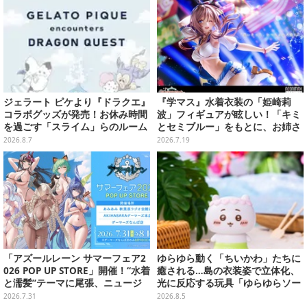
ジェラート ピケより『ドラクエ』
『学マス』水着衣装の「姫崎莉
コラボグッズが発売！お休み時間
波」フィギュアが眩しい！「キミ
を過ごす「スライム」らのルーム
とセミブルー」をもとに、お姉さ
ウェア、雑貨など多数ラインナッ
ん力あふれる姿を立体化
2026.8.7
2026.7.19
プ
「アズールレーン サマーフェア2
ゆらゆら動く「ちいかわ」たちに
026 POP UP STORE」開催！“水着
癒される…島の衣装姿で立体化、
と濡髪”テーマに尾張、ニュージ
光に反応する玩具「ゆらゆらソー
ャージーなど新規描き下ろしイラ
ラー」全8種が全国アミューズメ
2026.7.31
2026.8.5