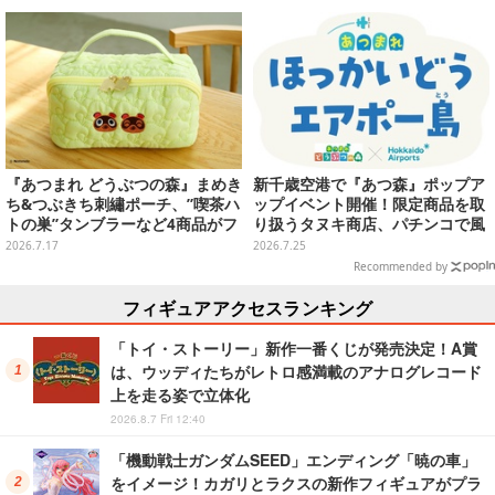
『あつまれ どうぶつの森』まめき
新千歳空港で『あつ森』ポップア
ち&つぶきち刺繡ポーチ、”喫茶ハ
ップイベント開催！限定商品を取
トの巣”タンブラーなど4商品がフ
り扱うタヌキ商店、パチンコで風
ァミリーマートにて再登場！
船を狙う体験ゲームなど
2026.7.17
2026.7.25
Recommended by
フィギュアアクセスランキング
「トイ・ストーリー」新作一番くじが発売決定！A賞
は、ウッディたちがレトロ感満載のアナログレコード
上を走る姿で立体化
2026.8.7 Fri 12:40
「機動戦士ガンダムSEED」エンディング「暁の車」
をイメージ！カガリとラクスの新作フィギュアがプラ