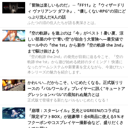
「冒険は楽しいものだ」 ─『FF11』と『ウィザードリ
ィ ヴァリアンツ ダフネ』、"優しくないRPG"の沼にど
っぷり沈んだ4人の話
ふたつの沼の住人たちが語る奥深さとは。
『空の軌跡』を遊ぶのは「今」がベスト！暑い夏、涼
しい部屋の中で“青い空”が似合う大冒険へ―最安値で
セール中の『the 1st』から新作『空の軌跡 the 2nd』
まで駆け抜けよう
『空の軌跡 the 2nd』の発売が目前に迫る今こそ、『空の
軌跡 the 1st』から遊び始める絶好のタイミング！ 快適に
なったゲームシステムや新要素を交えながら、今遊びたい
本シリーズの魅力を紹介します。
かわいい…だからこそ、いじめたくなる。正式版リリ
ースの『パルワールド』プレイヤーに訊く“キュートア
グレッション×パル”の底知れぬ魅力とは
正式版で登場する新たなパルもいじめたくなる！
『崩壊：スターレイル』爻光とUGREENのコラボは
「限定ギフトBOX」が超豪華！全6商品に使える5％オ
フクーポンやコスプレイヤー撮影会など、盛りだくさ