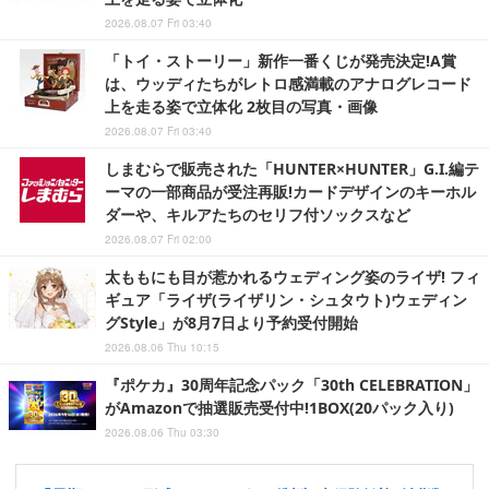
2026.08.07 Fri 03:40
「トイ・ストーリー」新作一番くじが発売決定!A賞
は、ウッディたちがレトロ感満載のアナログレコード
上を走る姿で立体化 2枚目の写真・画像
2026.08.07 Fri 03:40
しまむらで販売された「HUNTER×HUNTER」G.I.編テ
ーマの一部商品が受注再販!カードデザインのキーホル
ダーや、キルアたちのセリフ付ソックスなど
2026.08.07 Fri 02:00
太ももにも目が惹かれるウェディング姿のライザ! フィ
ギュア「ライザ(ライザリン・シュタウト)ウェディン
グStyle」が8月7日より予約受付開始
2026.08.06 Thu 10:15
『ポケカ』30周年記念パック「30th CELEBRATION」
がAmazonで抽選販売受付中!1BOX(20パック入り)
2026.08.06 Thu 03:30