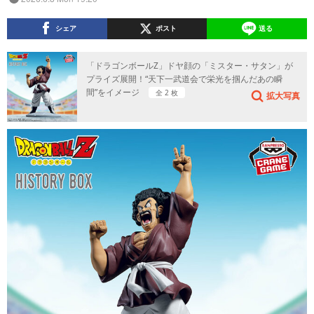
シェア
ポスト
送る
「ドラゴンボールZ」ドヤ顔の「ミスター・サタン」が
プライズ展開！“天下一武道会で栄光を掴んだあの瞬
間”をイメージ
全 2 枚
拡大写真