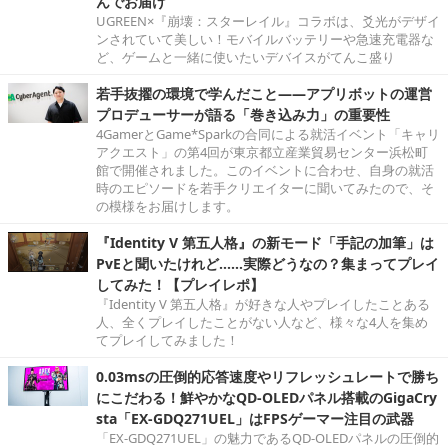
んでお届け
UGREEN×『崩壊：スターレイル』コラボは、爻光がデザイ
ンされていて美しい！モバイルバッテリーや急速充電器な
ど、ゲームと一緒に使いたいデバイスがてんこ盛り
若手抜擢の環境で学んだこと――アプリボットの運営
プロデューサーが語る「巻き込み力」の重要性
4GamerとGame*Sparkの合同による就活イベント「キャリ
アクエスト」の第4回が東京都立産業貿易センター浜松町
館で開催されました。このイベントに合わせ、自身の就活
時のエピソードを若手クリエイターに聞いてみたので、そ
の模様をお届けします。
『Identity V 第五人格』の新モード「手記の加筆」は
PvEと聞いたけれど……実際どうなの？集まってプレイ
してみた！【プレイレポ】
『Identity V 第五人格』が好きな人やプレイしたことある
人、全くプレイしたことがない人など、様々な4人を集め
てプレイしてみました！
0.03msの圧倒的応答速度やリフレッシュレートで勝ち
にこだわる！鮮やかなQD-OLEDパネル搭載のGigaCry
sta「EX-GDQ271UEL」はFPSゲーマー注目の武器
「EX-GDQ271UEL」の魅力であるQD-OLEDパネルの圧倒的