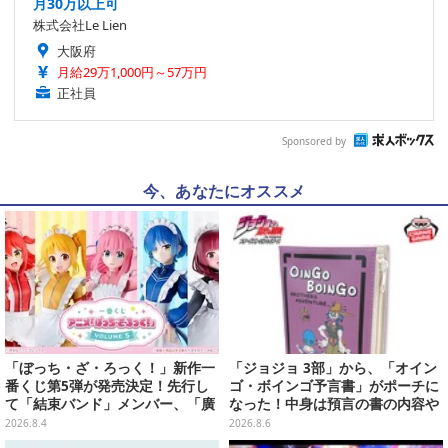
月30万以上可
株式会社Le Lien
大阪府
月給29万1,000円～57万円
正社員
Sponsored by
今、あなたにオススメ
「ぼっち・ざ・ろっく！」新作一
「ジョジョ 3部」から、「オイン
番くじ第5弾が発売決定！先行し
ゴ・ボインゴ予言書」がポーチに
て「結束バンド」メンバー、「廣
なった！中身は預言の書の内容や
井きくり」のメイド衣装フィギュ
アニメ総柄デザインをプリント
2026.8.4
2026.8.6
アを公開