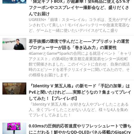
「限定ギフトBOX」が超豪華！全6商品に使える5％オ
フクーポンやコスプレイヤー撮影会など、盛りだくさ
んでお届け
UGREEN×『崩壊：スターレイル』コラボは、爻光がデザイ
ンされていて美しい！モバイルバッテリーや急速充電器な
ど、ゲームと一緒に使いたいデバイスがてんこ盛り
若手抜擢の環境で学んだこと――アプリボットの運営
プロデューサーが語る「巻き込み力」の重要性
4GamerとGame*Sparkの合同による就活イベント「キャリ
アクエスト」の第4回が東京都立産業貿易センター浜松町
館で開催されました。このイベントに合わせ、自身の就活
時のエピソードを若手クリエイターに聞いてみたので、そ
の模様をお届けします。
『Identity V 第五人格』の新モード「手記の加筆」は
PvEと聞いたけれど……実際どうなの？集まってプレイ
してみた！【プレイレポ】
『Identity V 第五人格』が好きな人やプレイしたことある
人、全くプレイしたことがない人など、様々な4人を集め
てプレイしてみました！
0.03msの圧倒的応答速度やリフレッシュレートで勝ち
にこだわる！鮮やかなQD-OLEDパネル搭載のGigaCry