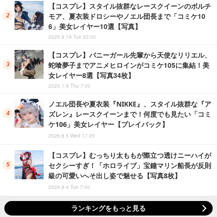
【コスプレ】スタイル抜群なレースクイーンのボルチ
モア、夏衣装ドロシーやノエル団長まで「コミケ10
6」美女レイヤー10選【写真】
2025.8.19 Tue 20:00
【コスプレ】バニーガール先輩から天使なリリエル、
蛇喰夢子までアニメヒロインがコミケ105に集結！美
女レイヤー8選【写真34枚】
2025.1.9 Thu 7:00
ノエル団長や夏衣装『NIKKE』、スタイル抜群な『ア
ズレン』レースクイーンまで！何度でも見たい「コミ
ケ106」美女レイヤー【プレイバック】
2026.8.5 Wed 17:20
【コスプレ】むっちり太ももが際立つ透けニーハイが
セクシーすぎ！「ホロライブ」宝鐘マリン船長が反則
級の可愛いへそ出し姿で魅せる【写真8枚】
2026.8.4 Tue 7:00
ランキングをもっと見る