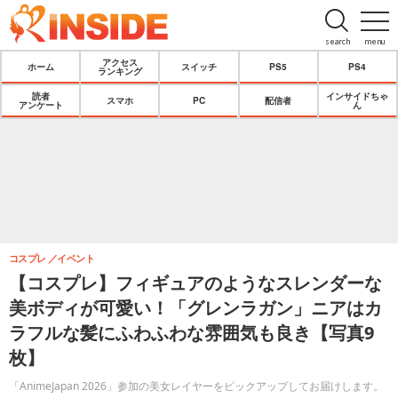
search
menu
アクセス
ホーム
スイッチ
PS5
PS4
ランキング
読者
インサイドちゃ
スマホ
PC
配信者
アンケート
ん
コスプレ
イベント
【コスプレ】フィギュアのようなスレンダーな
美ボディが可愛い！「グレンラガン」ニアはカ
ラフルな髪にふわふわな雰囲気も良き【写真9
枚】
「AnimeJapan 2026」参加の美女レイヤーをピックアップしてお届けします。