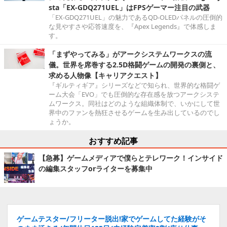
sta「EX-GDQ271UEL」はFPSゲーマー注目の武器
「EX-GDQ271UEL」の魅力であるQD-OLEDパネルの圧倒的
な見やすさや応答速度を、『Apex Legends』で体感しま
す。
「まずやってみる」がアークシステムワークスの流
儀。世界を席巻する2.5D格闘ゲームの開発の裏側と、
求める人物像【キャリアクエスト】
『ギルティギア』シリーズなどで知られ、世界的な格闘ゲ
ーム大会「EVO」でも圧倒的な存在感を放つアークシステ
ムワークス。同社はどのような組織体制で、いかにして世
界中のファンを熱狂させるゲームを生み出しているのでし
ょうか。
おすすめ記事
【急募】ゲームメディアで僕らとテレワーク！インサイド
の編集スタッフorライターを募集中
ゲームテスター/フリーター脱出!家でゲームしてた経験がそ