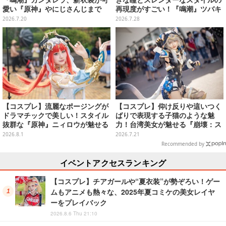
愛い『原神』やにじさんじまで
再現度がすごい！『鳴潮』ツバキ
「アコスタ池袋」美麗レイヤー11
の危険な香り漂う表情に見惚れる
2026.7.20
2026.7.28
選【写真50枚】
【写真9枚】
【コスプレ】流麗なポージングが
【コスプレ】仰け反りや這いつく
ドラマチックで美しい！スタイル
ばりで表現する子猫のような魅
抜群な『原神』ニィロウが魅せる
力！台湾美女が魅せる『崩壊：ス
エスニックな雰囲気にドキドキ
ターレイル』サフェルの躍動感が
2026.8.1
2026.7.21
【写真9枚】
すごい【写真8枚】
Recommended by
イベントアクセスランキング
【コスプレ】チアガールや“夏衣装”が勢ぞろい！ゲー
ムもアニメも熱々な、2025年夏コミケの美女レイヤ
ーをプレイバック
2026.8.6 Thu 21:10