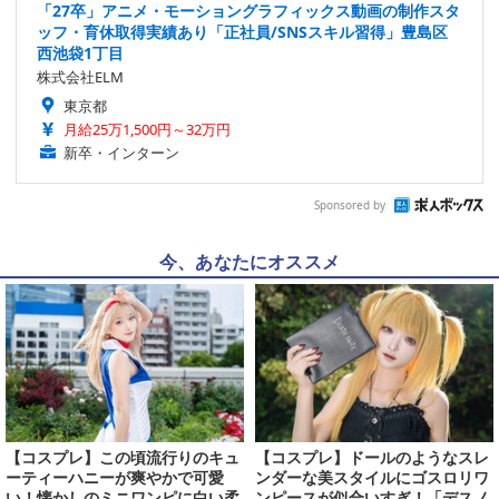
「27卒」アニメ・モーショングラフィックス動画の制作スタ
ッフ・育休取得実績あり「正社員/SNSスキル習得」豊島区
西池袋1丁目
株式会社ELM
東京都
月給25万1,500円～32万円
新卒・インターン
Sponsored by
今、あなたにオススメ
【コスプレ】この頃流行りのキュ
【コスプレ】ドールのようなスレ
ーティーハニーが爽やかで可愛
ンダーな美スタイルにゴスロリワ
い！懐かしのミニワンピに白い柔
ンピースが似合いすぎ！「デスノ