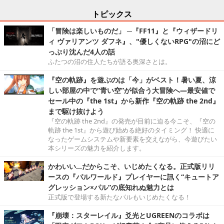
トピックス
「冒険は楽しいものだ」 ─『FF11』と『ウィザードリ
ィ ヴァリアンツ ダフネ』、"優しくないRPG"の沼にど
っぷり沈んだ4人の話
ふたつの沼の住人たちが語る奥深さとは。
『空の軌跡』を遊ぶのは「今」がベスト！暑い夏、涼
しい部屋の中で“青い空”が似合う大冒険へ―最安値で
セール中の『the 1st』から新作『空の軌跡 the 2nd』
まで駆け抜けよう
『空の軌跡 the 2nd』の発売が目前に迫る今こそ、『空の
軌跡 the 1st』から遊び始める絶好のタイミング！ 快適に
なったゲームシステムや新要素を交えながら、今遊びたい
本シリーズの魅力を紹介します。
かわいい…だからこそ、いじめたくなる。正式版リリ
ースの『パルワールド』プレイヤーに訊く“キュートア
グレッション×パル”の底知れぬ魅力とは
正式版で登場する新たなパルもいじめたくなる！
『崩壊：スターレイル』爻光とUGREENのコラボは