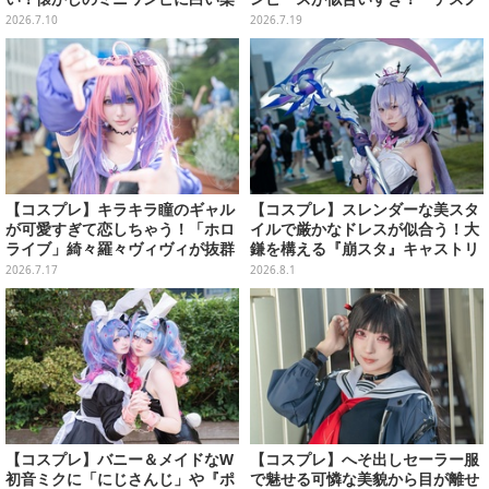
肌×美脚が映える【写真8枚】
ート」ミサミサの闇可愛さにハー
2026.7.10
2026.7.19
ト鷲掴み【写真8枚】
【コスプレ】キラキラ瞳のギャル
【コスプレ】スレンダーな美スタ
が可愛すぎて恋しちゃう！「ホロ
イルで厳かなドレスが似合う！大
ライブ」綺々羅々ヴィヴィが抜群
鎌を構える『崩スタ』キャストリ
のスタイルでキュートなポーズを
スの美女レイヤーが可愛かった
2026.7.17
2026.8.1
決める【写真8枚】
【写真8枚】
【コスプレ】バニー＆メイドなW
【コスプレ】へそ出しセーラー服
初音ミクに「にじさんじ」や『ポ
で魅せる可憐な美貌から目が離せ