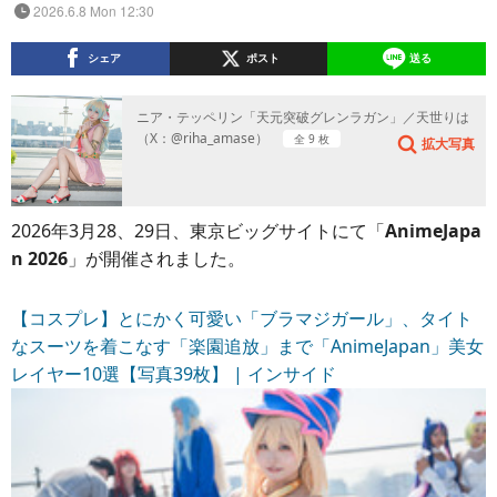
2026.6.8 Mon 12:30
シェア
ポスト
送る
ニア・テッペリン「天元突破グレンラガン」／天世りは
（X：@riha_amase）
全 9 枚
拡大写真
2026年3月28、29日、東京ビッグサイトにて「
AnimeJapa
n 2026
」が開催されました。
【コスプレ】とにかく可愛い「ブラマジガール」、タイト
なスーツを着こなす「楽園追放」まで「AnimeJapan」美女
レイヤー10選【写真39枚】 | インサイド