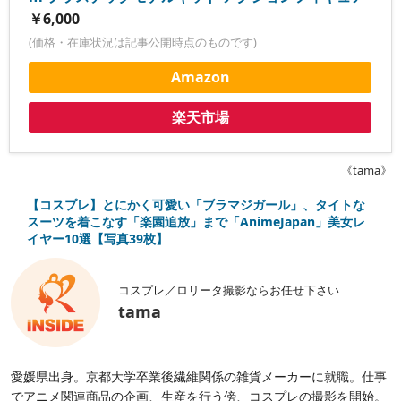
￥6,000
(価格・在庫状況は記事公開時点のものです)
Amazon
楽天市場
《tama》
【コスプレ】とにかく可愛い「ブラマジガール」、タイトな
スーツを着こなす「楽園追放」まで「AnimeJapan」美女レ
イヤー10選【写真39枚】
コスプレ／ロリータ撮影ならお任せ下さい
tama
愛媛県出身。京都大学卒業後繊維関係の雑貨メーカーに就職。仕事
でアニメ関連商品の企画、生産を行う傍、コスプレの撮影を開始。