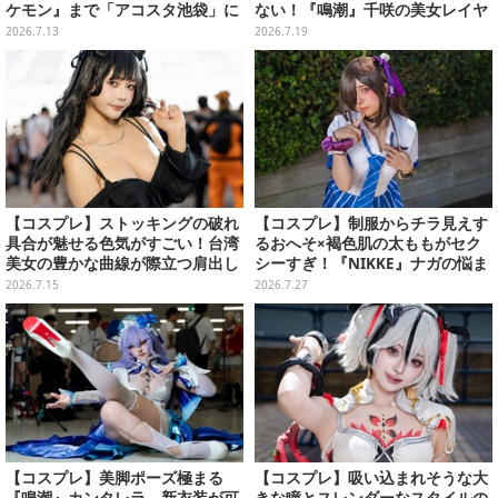
ケモン』まで「アコスタ池袋」に
ない！『鳴潮』千咲の美女レイヤ
集った美麗レイヤー13選【写真60
ーは印象的な瞳も美しい【写真9
2026.7.13
2026.7.19
枚】
枚】
【コスプレ】ストッキングの破れ
【コスプレ】制服からチラ見えす
具合が魅せる色気がすごい！台湾
るおへそ×褐色肌の太ももがセク
美女の豊かな曲線が際立つ肩出し
シーすぎ！『NIKKE』ナガの悩ま
ファッションがセクシーだった
しげな表情に誘惑された【写真6
2026.7.15
2026.7.27
【写真9枚】
枚】
【コスプレ】美脚ポーズ極まる
【コスプレ】吸い込まれそうな大
『鳴潮』カンタレラ、新衣装が可
きな瞳とスレンダーなスタイルの