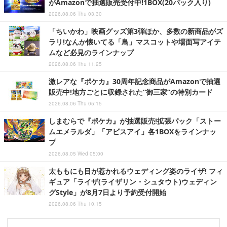
がAmazonで抽選販売受付中!1BOX(20パック入り)
2026.08.06 Thu 03:30
「ちいかわ」映画グッズ第3弾ほか、多数の新商品がズ
ラリ!なんか懐いてる「鳥」マスコットや場面写アイテ
ムなど必見のラインナップ
2026.08.06 Thu 11:25
激レアな『ポケカ』30周年記念商品がAmazonで抽選
販売中!地方ごとに収録された“御三家”の特別カード
2026.08.06 Thu 05:15
しまむらで『ポケカ』が抽選販売!拡張パック「ストー
ムエメラルダ」「アビスアイ」各1BOXをラインナッ
プ
2026.08.05 Wed 05:00
太ももにも目が惹かれるウェディング姿のライザ! フィ
ギュア「ライザ(ライザリン・シュタウト)ウェディン
グStyle」が8月7日より予約受付開始
2026.08.06 Thu 10:15