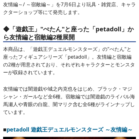
友情編～/ ～宿敵編～」を7月6日より玩具・雑貨店、キャラ
クターショップ等にて発売します。
◆「遊戯王」"ぺたん"と座った「petadoll」か
ら友情編と宿敵編2種展開
本商品は、「遊戯王デュエルモンスターズ」の"ぺたん"と
座ったフィギュアシリーズ「petadoll」。友情編と宿敵編
の2種が用意されており、それぞれキャラクターとモンスタ
ーが収録されています。
友情編では闇遊戯や城之内克也をはじめ、ブラック・マジ
シャン・ガールなど全6種。宿敵編では闇遊戯のライバル海
馬瀬人や青眼の白龍、闇マリク含む全6種がラインナップし
ています。
■
petadoll 遊戯王デュエルモンスターズ ～友情編～