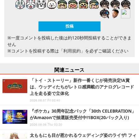
※一度コメントを投稿した後は約120秒間投稿することができま
せん
※コメントを投稿する際は
「利用規約」
を必ずご確認ください
関連ニュース
「トイ・ストーリー」新作一番くじが発売決定!A賞
は、ウッディたちがレトロ感満載のアナログレコード
上を走る姿で立体化
2026.08.07 Fri 03:40
『ポケカ』30周年記念パック「30th CELEBRATION」
がAmazonで抽選販売受付中!1BOX(20パック入り)
2026.08.06 Thu 03:30
太ももにも目が惹かれるウェディング姿のライザ! フィ