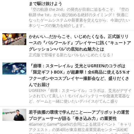
まで駆け抜けよう
『空の軌跡 the 2nd』の発売が目前に迫る今こそ、『空の
軌跡 the 1st』から遊び始める絶好のタイミング！ 快適に
なったゲームシステムや新要素を交えながら、今遊びたい
本シリーズの魅力を紹介します。
かわいい…だからこそ、いじめたくなる。正式版リリ
ースの『パルワールド』プレイヤーに訊く“キュートア
グレッション×パル”の底知れぬ魅力とは
正式版で登場する新たなパルもいじめたくなる！
『崩壊：スターレイル』爻光とUGREENのコラボは
「限定ギフトBOX」が超豪華！全6商品に使える5％オ
フクーポンやコスプレイヤー撮影会など、盛りだくさ
んでお届け
UGREEN×『崩壊：スターレイル』コラボは、爻光がデザイ
ンされていて美しい！モバイルバッテリーや急速充電器な
ど、ゲームと一緒に使いたいデバイスがてんこ盛り
若手抜擢の環境で学んだこと――アプリボットの運営
プロデューサーが語る「巻き込み力」の重要性
4GamerとGame*Sparkの合同による就活イベント「キャリ
アクエスト」の第4回が東京都立産業貿易センター浜松町