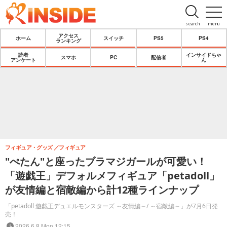
search
menu
アクセス
ホーム
スイッチ
PS5
PS4
ランキング
読者
インサイドちゃ
スマホ
PC
配信者
アンケート
ん
フィギュア・グッズ
フィギュア
"ぺたん"と座ったブラマジガールが可愛い！
「遊戯王」デフォルメフィギュア「petadoll」
が友情編と宿敵編から計12種ラインナップ
「petadoll 遊戯王デュエルモンスターズ ～友情編～/ ～宿敵編～」が7月6日発
売！
2026.6.8 Mon 12:15