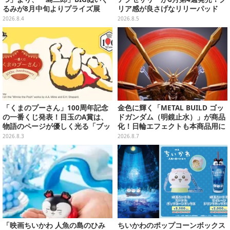
るみが8月中旬よりプライズ展
リア感が良さげなリリーパッド
開！“味自慢”のエプロンはポケッ
や、ジェシーなど全5種ラインナ
2026.8.4
2026.8.5
ト付き
ップ
「くまのプーさん」100周年記念
金色に輝く「METAL BUILD ゴッ
の一番くじ発表！目玉のA賞は、
ドガンダム（明鏡止水）」が商品
物語のページが優しく光る「ブッ
化！日輪エフェクトも本商品用に
クシェイプドライト」
刷新した豪華仕様
2026.8.3
2026.8.7
「映画ちいかわ 人魚の島のひみ
ちいかわのポップコーンボックス