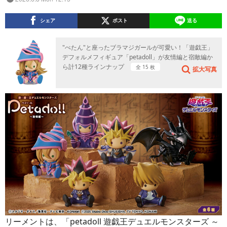
シェア
ポスト
送る
"ぺたん"と座ったブラマジガールが可愛い！「遊戯王」
デフォルメフィギュア「petadoll」が友情編と宿敵編か
ら計12種ラインナップ
全 15 枚
拡大写真
リーメントは、「petadoll 遊戯王デュエルモンスターズ ～