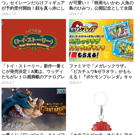
つ」セイレーンだらけフィギュア
が可愛い！「映画ちいかわ 人魚の
が予約受付開始！顔を真っ赤にし
島のひみつ」公開記念として全国
て口を塞ぐ姿など全6種
劇場で販売決定、セイレーンドリ
2026.7.10
2026.7.21
ンクカップホルダーも
「トイ・ストーリー」新作一番く
ファミマで「メガレックウザ」
じが発売決定！A賞は、ウッディ
「ピカチュウ&ゼラオラ」がもら
たちがレトロ感満載のアナログレ
える！『ポケモンフレンダ』キャ
コード上を走る姿で立体化
ンペーンが8月11日開始
2026.8.7
2026.8.7
一番くじ「ワンピース」エルバフ
「カラフルピーチ」めじるしアク