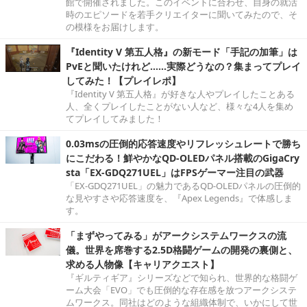
館で開催されました。このイベントに合わせ、自身の就活
時のエピソードを若手クリエイターに聞いてみたので、そ
の模様をお届けします。
『Identity V 第五人格』の新モード「手記の加筆」は
PvEと聞いたけれど……実際どうなの？集まってプレイ
してみた！【プレイレポ】
『Identity V 第五人格』が好きな人やプレイしたことある
人、全くプレイしたことがない人など、様々な4人を集め
てプレイしてみました！
0.03msの圧倒的応答速度やリフレッシュレートで勝ち
にこだわる！鮮やかなQD-OLEDパネル搭載のGigaCry
sta「EX-GDQ271UEL」はFPSゲーマー注目の武器
「EX-GDQ271UEL」の魅力であるQD-OLEDパネルの圧倒的
な見やすさや応答速度を、『Apex Legends』で体感しま
す。
「まずやってみる」がアークシステムワークスの流
儀。世界を席巻する2.5D格闘ゲームの開発の裏側と、
求める人物像【キャリアクエスト】
『ギルティギア』シリーズなどで知られ、世界的な格闘ゲ
ーム大会「EVO」でも圧倒的な存在感を放つアークシステ
ムワークス。同社はどのような組織体制で、いかにして世