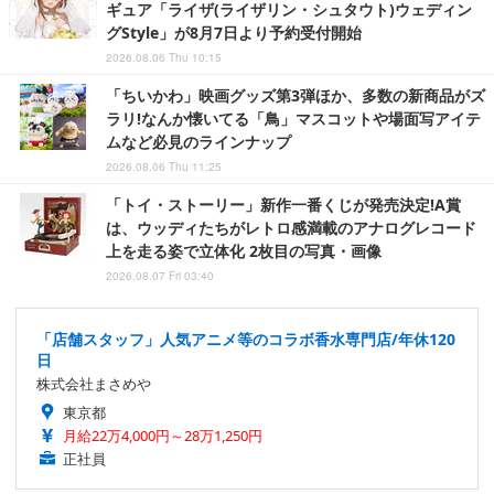
ギュア「ライザ(ライザリン・シュタウト)ウェディン
グStyle」が8月7日より予約受付開始
2026.08.06 Thu 10:15
「ちいかわ」映画グッズ第3弾ほか、多数の新商品がズ
ラリ!なんか懐いてる「鳥」マスコットや場面写アイテ
ムなど必見のラインナップ
2026.08.06 Thu 11:25
「トイ・ストーリー」新作一番くじが発売決定!A賞
は、ウッディたちがレトロ感満載のアナログレコード
上を走る姿で立体化 2枚目の写真・画像
2026.08.07 Fri 03:40
「店舗スタッフ」人気アニメ等のコラボ香水専門店/年休120
日
株式会社まさめや
東京都
月給22万4,000円～28万1,250円
正社員