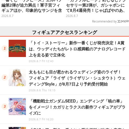
編第2弾が迫力満点！軍子宮フィ
セサリー第2弾が、ガシャポンに
ギュアほか、印象的なサンジを含
て8月4週発売！じゃぱぱやのあ、
む“手配書”ポスターなどにも注目
シヴァたちメンバー11名分ライン
2026.8.7
2026.8.7
ナップ
Recommended by
フィギュアアクセスランキング
「トイ・ストーリー」新作一番くじが発売決定！A賞
は、ウッディたちがレトロ感満載のアナログレコード
上を走る姿で立体化
2026.8.7 Fri 12:40
太ももにも目が惹かれるウェディング姿のライザ！
フィギュア「ライザ（ライザリン・シュタウト）ウェ
ディングStyle」が8月7日より予約受付開始
2026.8.6 Thu 19:15
「機動戦士ガンダムSEED」エンディング「暁の車」
をイメージ！カガリとラクスの新作フィギュアがプラ
イズに
2026.8.7 Fri 16:20