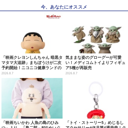
今、あなたにオススメ
「映画クレヨンしんちゃん 暗黒タ
気ままな姿のグローグーが可愛
マタマ大追跡」まちぼうけが二次
い！メディコムトイよりフィギュ
予約開始！ニコニコ健康ランドの
ア5種が再販売
服を着たしんちゃん&ひまわりに
2026.8.7
2026.8.7
「珠由良ブラザーズ」がラインナ
ップ
「映画ちいかわ 人魚の島のひみ
「トイ・ストーリー5」めじるし
つ」より、「島二郎」BIGぬいぐ
アクセサリーが8月第4週発売！ク