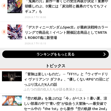
「鬼滅の刃」新作一番くじの受注再販が決定！童磨や
胡蝶しのぶ、D賞には「炭治郎と義勇のてちてちフィ
ギュア」も
2026.8.7 Fri 16:00
「デスティニーガンダムSpecII」が最終決戦時カラー
リングで商品化！イベント開催記念商品としてMETA
L ROBOT魂に新登場
2026.8.7 Fri 15:15
ランキングをもっと見る
トピックス
「冒険は楽しいものだ」 ─『FF11』と『ウィザードリ
ィ ヴァリアンツ ダフネ』、"優しくないRPG"の沼にど
っぷり沈んだ4人の話
ふたつの沼の住人たちが語る奥深さとは。
『空の軌跡』を遊ぶのは「今」がベスト！暑い夏、涼
しい部屋の中で“青い空”が似合う大冒険へ―最安値で
セール中の『the 1st』から新作『空の軌跡 the 2nd』