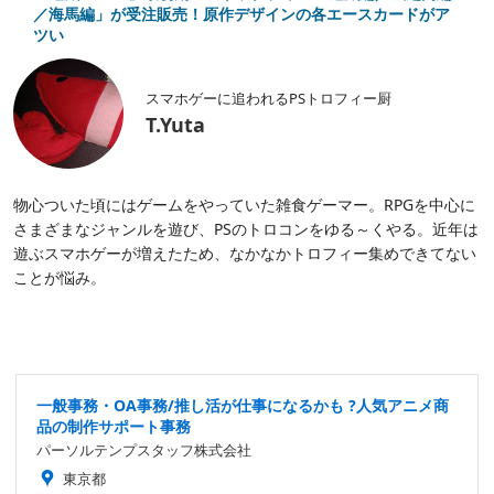
／海馬編」が受注販売！原作デザインの各エースカードがア
ツい
スマホゲーに追われるPSトロフィー厨
T.Yuta
物心ついた頃にはゲームをやっていた雑食ゲーマー。RPGを中心に
さまざまなジャンルを遊び、PSのトロコンをゆる～くやる。近年は
遊ぶスマホゲーが増えたため、なかなかトロフィー集めできてない
ことが悩み。
一般事務・OA事務/推し活が仕事になるかも ?人気アニメ商
品の制作サポート事務
パーソルテンプスタッフ株式会社
東京都