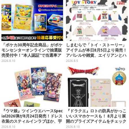
「ポケカ30周年記念商品」がポケ
しまむらで「トイ・ストーリー」
モンセンターオンラインで抽選販
アイテムが本日8月5日より発売！
売受付中！“本人認証”で当選率ア
アパレルや雑貨、エイリアンとハ
ップ
ムのダイカットクッションなど盛
2026.8.10
2026.8.5
りだくさん
『ウマ娘』ツインウエハースSpec
『ドラクエ』ロトの防具がかっこ
ial2026弾が8月24日発売！ドレス
いいスマホケースも！ 8月より展
衣装のスティルインラブほか、宇
開のプライズアイテムをチェック
宙走娘<コスモピュエラ>など全30
2026.8.10
2026.8.10