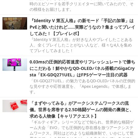
時のエピソードを若手クリエイターに聞いてみたので、そ
の模様をお届けします。
『Identity V 第五人格』の新モード「手記の加筆」は
PvEと聞いたけれど……実際どうなの？集まってプレイ
してみた！【プレイレポ】
『Identity V 第五人格』が好きな人やプレイしたことある
人、全くプレイしたことがない人など、様々な4人を集め
てプレイしてみました！
0.03msの圧倒的応答速度やリフレッシュレートで勝ち
にこだわる！鮮やかなQD-OLEDパネル搭載のGigaCry
sta「EX-GDQ271UEL」はFPSゲーマー注目の武器
「EX-GDQ271UEL」の魅力であるQD-OLEDパネルの圧倒的
な見やすさや応答速度を、『Apex Legends』で体感しま
す。
「まずやってみる」がアークシステムワークスの流
儀。世界を席巻する2.5D格闘ゲームの開発の裏側と、
求める人物像【キャリアクエスト】
『ギルティギア』シリーズなどで知られ、世界的な格闘ゲ
ーム大会「EVO」でも圧倒的な存在感を放つアークシステ
ムワークス。同社はどのような組織体制で、いかにして世