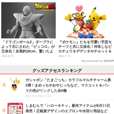
種
「ドラゴンボールZ」ダーブラに
『ポケモン』たちを可愛い手芸モ
よって石にされた「ピッコロ」が
チーフと共に立体化！仲良しなピ
立体化！全高約28cm、驚いたよ
カチュウ＆デデンネやチルット＆
うな表情とポーズをそのまま再現
ウールーなど全6種
2026.8.10
2026.7.13
Recommended by
グッズアクセスランキング
ガシャポン「たまごっち」カラフルマルチチャーム第
2弾！まめっちやおやじっちなど、マスコット＆バン
ドの色がリンクした全6種
2026.8.10 Mon 12:45
しまむらで「ハローキティ」新作アイテムが8月11日
発売！正統派デザインのエプロンや水回り用品など