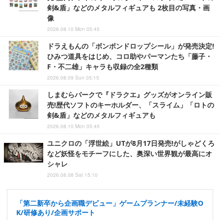
剣&盾」などのメタルフィギュアも 2枚目の写真・画
像
2026.08.10 Mon 05:45
ドラえもんの「ボンボンドロップシール」が発売決定!
ひみつ道具をはじめ、コロ助やパーマンたち「藤子・
F・不二雄」キャラも収録の全2種類
2026.08.09 Sun 05:15
しまむらパークで『ドラクエ』グッズがオンライン販
売!歴代ソフトのキーホルダー、「スライム」「ロトの
剣&盾」などのメタルフィギュアも
2026.08.10 Mon 05:45
ユニクロの「浮世絵」UTが8月17日発売!がしゃどくろ
など妖怪をモチーフにした、奥深い世界観が最高にオ
シャレ
2026.08.08 Sat 15:10
「第二新卒から企画職デビュー」ゲームプランナー/未経験O
K/研修あり/企画サポート