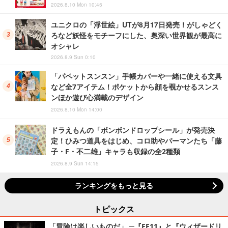
2026.8.10 Mon 10:45
ユニクロの「浮世絵」UTが8月17日発売！がしゃどく
ろなど妖怪をモチーフにした、奥深い世界観が最高に
オシャレ
2026.8.9 Sun 0:10
「パペットスンスン」手帳カバーや一緒に使える文具
など全7アイテム！ポケットから顔を覗かせるスンス
ンほか遊び心満載のデザイン
2026.8.10 Mon 14:00
ドラえもんの「ボンボンドロップシール」が発売決
定！ひみつ道具をはじめ、コロ助やパーマンたち「藤
子・F・不二雄」キャラも収録の全2種類
2026.8.9 Sun 14:15
ランキングをもっと見る
トピックス
「冒険は楽しいものだ」 ─『FF11』と『ウィザードリ