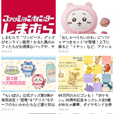
しまむらで「ワンピース」グッズ
「おしゃべりちいかわ」に“パジ
がオンライン販売！かるた風のル
ャマつきセット”が登場！上下に
フィたちがお洒落なバッグや、チ
振ると「イヤッ」など、アクショ
ョッパーが可愛いサンダルも
ンに応じて喋ってくれる
2026.8.8
2026.8.8
『ちいぽけ』公式グッズ第3弾が
99万円のカビゴンも！『ポケモ
発売決定！"恐竜"＆"アリス"モチ
ン』30周年記念ネックレス全5種
ーフのちいかわたちなど盛り沢山
がめちゃ豪華、ダイヤモンドを持
ーポップアップストアを全国5箇
ったピカチュウやコイキング
2026.8.10
2026.8.9
所で開催
の“はねる”も