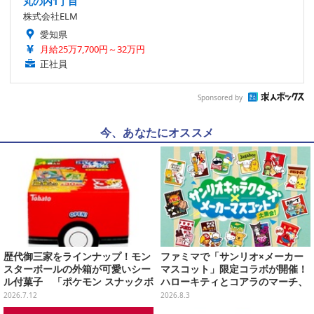
丸の内1丁目
株式会社ELM
愛知県
月給25万7,700円～32万円
正社員
Sponsored by
今、あなたにオススメ
歴代御三家をラインナップ！モン
ファミマで「サンリオ×メーカー
スターボールの外箱が可愛いシー
マスコット」限定コラボが開催！
ル付菓子 「ポケモン スナックボ
ハローキティとコアラのマーチ、
ックス」が7月13日発売
ハンギョドンと出前坊やなど全26
2026.7.12
2026.8.3
キャラが夢の共演