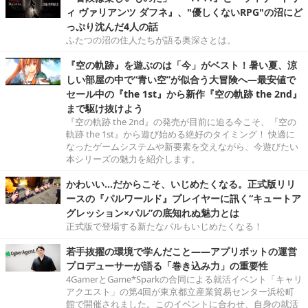
ィ ヴァリアンツ ダフネ』、"優しくないRPG"の沼にど
っぷり沈んだ4人の話
ふたつの沼の住人たちが語る奥深さとは。
『空の軌跡』を遊ぶのは「今」がベスト！暑い夏、涼
しい部屋の中で“青い空”が似合う大冒険へ―最安値で
セール中の『the 1st』から新作『空の軌跡 the 2nd』
まで駆け抜けよう
『空の軌跡 the 2nd』の発売が目前に迫る今こそ、『空の
軌跡 the 1st』から遊び始める絶好のタイミング！ 快適に
なったゲームシステムや新要素を交えながら、今遊びたい
本シリーズの魅力を紹介します。
かわいい…だからこそ、いじめたくなる。正式版リリ
ースの『パルワールド』プレイヤーに訊く“キュートア
グレッション×パル”の底知れぬ魅力とは
正式版で登場する新たなパルもいじめたくなる！
若手抜擢の環境で学んだこと――アプリボットの運営
プロデューサーが語る「巻き込み力」の重要性
4GamerとGame*Sparkの合同による就活イベント「キャリ
アクエスト」の第4回が東京都立産業貿易センター浜松町
館で開催されました。このイベントに合わせ、自身の就活