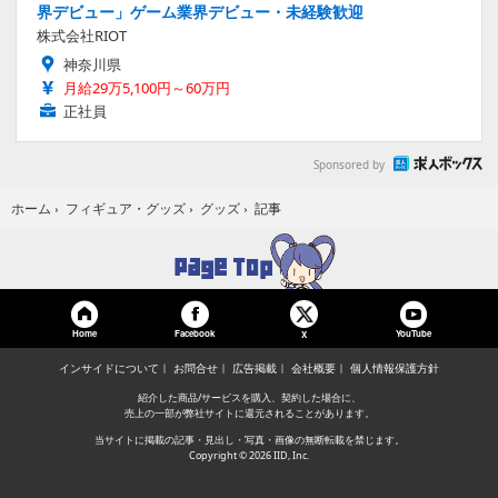
界デビュー」ゲーム業界デビュー・未経験歓迎
株式会社RIOT
神奈川県
月給29万5,100円～60万円
正社員
Sponsored by
記事
ホーム
›
フィギュア・グッズ
›
グッズ
›
Home
Facebook
YouTube
X
インサイドについて
お問合せ
広告掲載
会社概要
個人情報保護方針
紹介した商品/サービスを購入、契約した場合に、
売上の一部が弊社サイトに還元されることがあります。
当サイトに掲載の記事・見出し・写真・画像の無断転載を禁じます。
Copyright © 2026 IID, Inc.