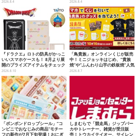
メ入り入浴剤から飛び出す
ススズカなど名馬5頭をデザイン
2026.8.4
2026.8.4
『ドラクエ』ロトの防具がかっこ
「鳥貴族」オンラインくじが販売
いいスマホケースも！ 8月より展
中！ミニジョッキはじめ、“貴族
開のプライズアイテムをチェック
焼”や”ふんわり山芋の鉄板焼”人気
メニューTシャツなどラインナッ
2026.8.10
2026.8.7
プ
「ボンボンドロップシール」“コ
しまむらで「競走馬」ジップパー
ンビニでおなじみの商品”モチー
カやトレーナー、雑貨が受注販
フの新作が7月下旬登場！おにぎ
売！トウカイテイオー、サイレン