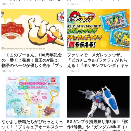
り＆お弁当、ホットスナックなど
ススズカなど名馬をデザイン
2026.7.25
2026.8.8
全4柄
「くまのプーさん」100周年記念
ファミマで「メガレックウザ」
の一番くじ発表！目玉のA賞は、
「ピカチュウ&ゼラオラ」がもら
物語のページが優しく光る「ブッ
える！『ポケモンフレンダ』キャ
クシェイプドライト」
ンペーンが8月11日開始
2026.8.3
2026.8.7
なかよし妖精たちがぴたっとくっ
RGガンプラ抽選祭り第3弾！「試
つく！「プリキュアオールスター
作1号機」や「ガンダムMk-II（エ