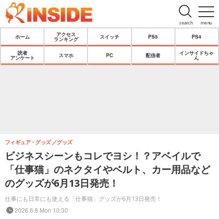
search
menu
アクセス
ホーム
スイッチ
PS5
PS4
ランキング
読者
インサイドちゃ
スマホ
PC
配信者
アンケート
ん
フィギュア・グッズ
グッズ
ビジネスシーンもコレでヨシ！？アベイルで
「仕事猫」のネクタイやベルト、カー用品など
のグッズが6月13日発売！
仕事にも日常にも使える「仕事猫」グッズが6月13日発売！
2026.6.8 Mon 10:30