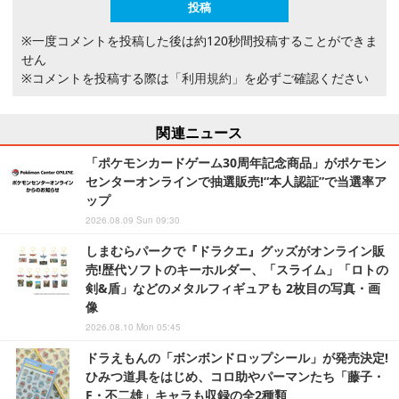
※一度コメントを投稿した後は約120秒間投稿することができま
せん
※コメントを投稿する際は
「利用規約」
を必ずご確認ください
関連ニュース
「ポケモンカードゲーム30周年記念商品」がポケモン
センターオンラインで抽選販売!“本人認証”で当選率ア
ップ
2026.08.09 Sun 09:30
しまむらパークで『ドラクエ』グッズがオンライン販
売!歴代ソフトのキーホルダー、「スライム」「ロトの
剣&盾」などのメタルフィギュアも 2枚目の写真・画
像
2026.08.10 Mon 05:45
ドラえもんの「ボンボンドロップシール」が発売決定!
ひみつ道具をはじめ、コロ助やパーマンたち「藤子・
F・不二雄」キャラも収録の全2種類