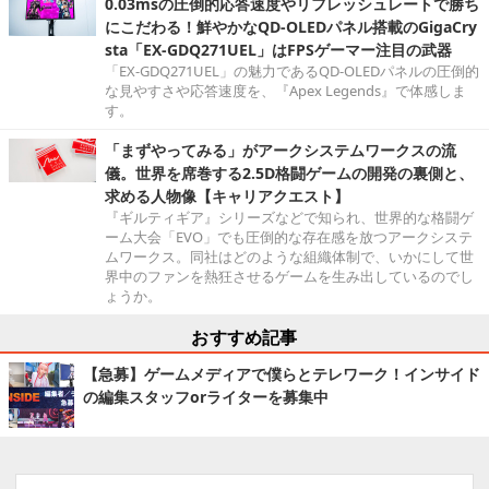
0.03msの圧倒的応答速度やリフレッシュレートで勝ち
にこだわる！鮮やかなQD-OLEDパネル搭載のGigaCry
sta「EX-GDQ271UEL」はFPSゲーマー注目の武器
「EX-GDQ271UEL」の魅力であるQD-OLEDパネルの圧倒的
な見やすさや応答速度を、『Apex Legends』で体感しま
す。
「まずやってみる」がアークシステムワークスの流
儀。世界を席巻する2.5D格闘ゲームの開発の裏側と、
求める人物像【キャリアクエスト】
『ギルティギア』シリーズなどで知られ、世界的な格闘ゲ
ーム大会「EVO」でも圧倒的な存在感を放つアークシステ
ムワークス。同社はどのような組織体制で、いかにして世
界中のファンを熱狂させるゲームを生み出しているのでし
ょうか。
おすすめ記事
【急募】ゲームメディアで僕らとテレワーク！インサイド
の編集スタッフorライターを募集中