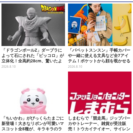
「ドラゴンボールZ」ダーブラに
「パペットスンスン」手帳カバー
よって石にされた「ピッコロ」が
や一緒に使える文具など全7アイ
立体化！全高約28cm、驚いたよ
テム！ポケットから顔を覗かせる
うな表情とポーズをそのまま再現
スンスンほか遊び心満載のデザイ
2026.8.10
2026.8.10
ン
「ちいかわ」がびっくらたまごに
しまむらで「競走馬」ジップパー
新登場！大きなリボンが可愛いマ
カやトレーナー、雑貨が受注販
スコット全8種が、キラキラのラ
売！トウカイテイオー、サイレン