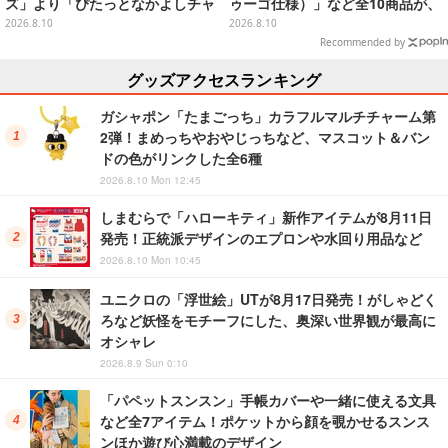
ズ」より「ぴたっとなかよしチャ
ゥーゴ仕様）」など全10商品が、
ーム」が8月発売
プレバンで8月17日15時まで受付
2026.8.10
2026.8.10
実施
Recommended by
グッズアクセスランキング
ガシャポン「たまごっち」カラフルマルチチャーム第
2弾！まめっちやおやじっちなど、マスコット＆バン
ドの色がリンクした全6種
2026.8.10 Mon 12:45
しまむらで「ハローキティ」新作アイテムが8月11日
発売！正統派デザインのエプロンや水回り用品など
2026.8.10 Mon 10:45
ユニクロの「浮世絵」UTが8月17日発売！がしゃどく
ろなど妖怪をモチーフにした、奥深い世界観が最高に
オシャレ
2026.8.9 Sun 0:10
「パペットスンスン」手帳カバーや一緒に使える文具
など全7アイテム！ポケットから顔を覗かせるスンス
ンほか遊び心満載のデザイン