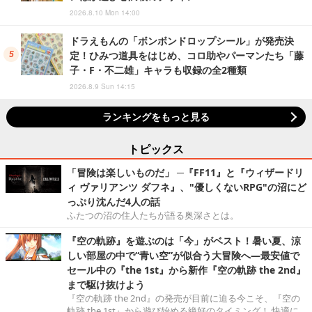
2026.8.10 Mon 14:00
ドラえもんの「ボンボンドロップシール」が発売決
定！ひみつ道具をはじめ、コロ助やパーマンたち「藤
子・F・不二雄」キャラも収録の全2種類
2026.8.9 Sun 14:15
ランキングをもっと見る
トピックス
「冒険は楽しいものだ」 ─『FF11』と『ウィザードリ
ィ ヴァリアンツ ダフネ』、"優しくないRPG"の沼にど
っぷり沈んだ4人の話
ふたつの沼の住人たちが語る奥深さとは。
『空の軌跡』を遊ぶのは「今」がベスト！暑い夏、涼
しい部屋の中で“青い空”が似合う大冒険へ―最安値で
セール中の『the 1st』から新作『空の軌跡 the 2nd』
まで駆け抜けよう
『空の軌跡 the 2nd』の発売が目前に迫る今こそ、『空の
軌跡 the 1st』から遊び始める絶好のタイミング！ 快適に