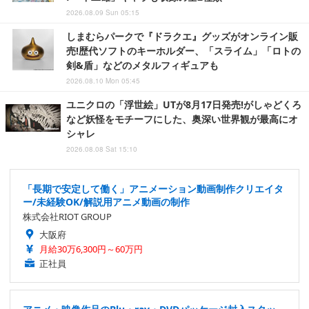
2026.08.09 Sun 05:15
しまむらパークで『ドラクエ』グッズがオンライン販
売!歴代ソフトのキーホルダー、「スライム」「ロトの
剣&盾」などのメタルフィギュアも
2026.08.10 Mon 05:45
ユニクロの「浮世絵」UTが8月17日発売!がしゃどくろ
など妖怪をモチーフにした、奥深い世界観が最高にオ
シャレ
2026.08.08 Sat 15:10
「長期で安定して働く」アニメーション動画制作クリエイタ
ー/未経験OK/解説用アニメ動画の制作
株式会社RIOT GROUP
大阪府
月給30万6,300円～60万円
正社員