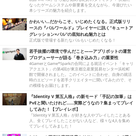
なったゲームシステムや新要素を交えながら、今遊びたい
本シリーズの魅力を紹介します。
かわいい…だからこそ、いじめたくなる。正式版リリ
ースの『パルワールド』プレイヤーに訊く“キュートア
グレッション×パル”の底知れぬ魅力とは
正式版で登場する新たなパルもいじめたくなる！
若手抜擢の環境で学んだこと――アプリボットの運営
プロデューサーが語る「巻き込み力」の重要性
4GamerとGame*Sparkの合同による就活イベント「キャリ
アクエスト」の第4回が東京都立産業貿易センター浜松町
館で開催されました。このイベントに合わせ、自身の就活
時のエピソードを若手クリエイターに聞いてみたので、そ
の模様をお届けします。
『Identity V 第五人格』の新モード「手記の加筆」は
PvEと聞いたけれど……実際どうなの？集まってプレイ
してみた！【プレイレポ】
『Identity V 第五人格』が好きな人やプレイしたことある
人、全くプレイしたことがない人など、様々な4人を集め
てプレイしてみました！