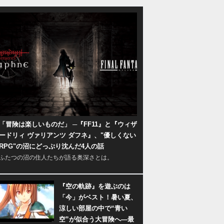
「冒険は楽しいものだ」 ─『FF11』と『ウィザ
ードリィ ヴァリアンツ ダフネ』、"優しくない
RPG"の沼にどっぷり沈んだ4人の話
ふたつの沼の住人たちが語る奥深さとは。
『空の軌跡』を遊ぶのは
「今」がベスト！暑い夏、
涼しい部屋の中で“青い
空”が似合う大冒険へ―最