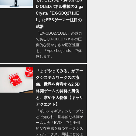
D-OLEDパネル搭載のGiga
Crysta「EX-GDQ271UE
L」はFPSゲーマー注目の
武器
「EX-GDQ271UEL」の魅力
であるQD-OLEDパネルの圧
倒的な見やすさや応答速度
を、『Apex Legends』で体
感します。
「まずやってみる」がアー
クシステムワークスの流
儀。世界を席巻する2.5D
格闘ゲームの開発の裏側
と、求める人物像【キャリ
アクエスト】
『ギルティギア』シリーズな
どで知られ、世界的な格闘ゲ
ーム大会「EVO」でも圧倒
的な存在感を放つアークシス
テムワークス。同社はどのよ