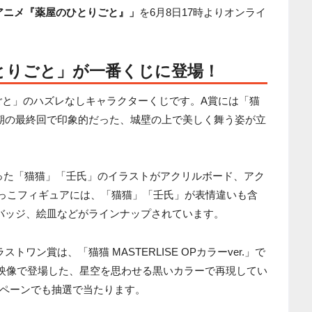
Vアニメ『薬屋のひとりごと』」
を6月8日17時よりオンライ
とりごと」が一番くじに登場！
ごと」のハズレなしキャラクターくじです。A賞には「猫
期の最終回で印象的だった、城壁の上で美しく舞う姿が立
った「猫猫」「壬氏」のイラストがアクリルボード、アク
っこフィギュアには、「猫猫」「壬氏」が表情違いも含
バッジ、絵皿などがラインナップされています。
ワン賞は、「猫猫 MASTERLISE OPカラーver.」で
映像で登場した、星空を思わせる黒いカラーで再現してい
ペーンでも抽選で当たります。