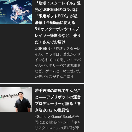
『崩壊：スターレイル』爻
光とUGREENのコラボは
「限定ギフトBOX」が超
豪華！全6商品に使える
5％オフクーポンやコスプ
レイヤー撮影会など、盛り
だくさんでお届け
UGREEN×『崩壊：スターレ
イル』コラボは、爻光がデザ
インされていて美しい！モバ
イルバッテリーや急速充電器
など、ゲームと一緒に使いた
いデバイスがてんこ盛り
若手抜擢の環境で学んだこ
と――アプリボットの運営
プロデューサーが語る「巻
き込み力」の重要性
4GamerとGame*Sparkの合
同による就活イベント「キャ
リアクエスト」の第4回が東