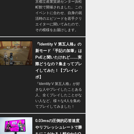
京都立産業貿易センター浜松
町館で開催されました。この
イベントに合わせ、自身の就
活時のエピソードを若手クリ
エイターに聞いてみたので、
その模様をお届けします。
『Identity V 第五人格』の
新モード「手記の加筆」は
PvEと聞いたけれど……実
際どうなの？集まってプレ
イしてみた！【プレイレ
ポ】
『Identity V 第五人格』が好
きな人やプレイしたことある
人、全くプレイしたことがな
い人など、様々な4人を集め
てプレイしてみました！
0.03msの圧倒的応答速度
やリフレッシュレートで勝
ちにこだわる！鮮やかなQ