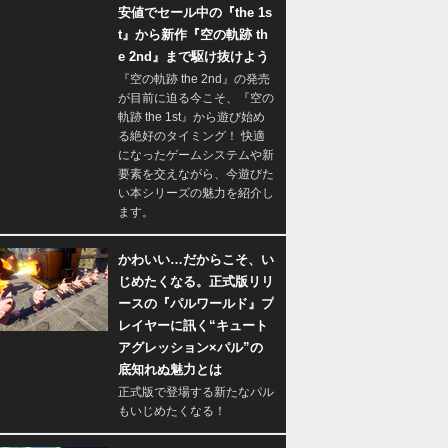
安値でセール中の『the 1s
t』から新作『空の軌跡 th
e 2nd』まで駆け抜けよう
『空の軌跡 the 2nd』の発売
が目前に迫る今こそ、『空の
軌跡 the 1st』から遊び始め
る絶好のタイミング！ 快適
になったゲームシステムや新
要素を交えながら、今遊びた
い本シリーズの魅力を紹介し
ます。
かわいい…だからこそ、い
じめたくなる。正式版リリ
ースの『パルワールド』プ
レイヤーに訊く“キュート
アグレッション×パル”の
底知れぬ魅力とは
正式版で登場する新たなパル
もいじめたくなる！