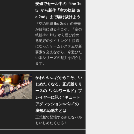
安値でセール中の『the 1s
t』から新作『空の軌跡 th
e 2nd』まで駆け抜けよう
『空の軌跡 the 2nd』の発売
が目前に迫る今こそ、『空の
軌跡 the 1st』から遊び始め
る絶好のタイミング！ 快適
になったゲームシステムや新
要素を交えながら、今遊びた
い本シリーズの魅力を紹介し
ます。
かわいい…だからこそ、い
じめたくなる。正式版リリ
ースの『パルワールド』プ
レイヤーに訊く“キュート
アグレッション×パル”の
底知れぬ魅力とは
正式版で登場する新たなパル
もいじめたくなる！