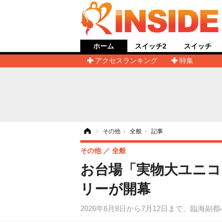
ホーム
スイッチ2
スイッチ
アクセスランキング
特集
ホーム
›
その他
›
全般
›
記事
その他
全般
お台場「実物大ユニコ
リーが開幕
2026年6月8日から7月12日まで、臨海