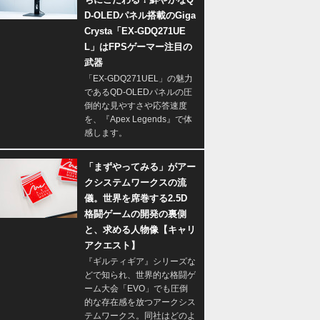
D-OLEDパネル搭載のGiga
Crysta「EX-GDQ271UE
L」はFPSゲーマー注目の
武器
「EX-GDQ271UEL」の魅力
であるQD-OLEDパネルの圧
倒的な見やすさや応答速度
を、『Apex Legends』で体
感します。
「まずやってみる」がアー
クシステムワークスの流
儀。世界を席巻する2.5D
格闘ゲームの開発の裏側
と、求める人物像【キャリ
アクエスト】
『ギルティギア』シリーズな
どで知られ、世界的な格闘ゲ
ーム大会「EVO」でも圧倒
的な存在感を放つアークシス
テムワークス。同社はどのよ