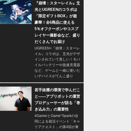
『崩壊：スターレイル』爻
光とUGREENのコラボは
「限定ギフトBOX」が超
豪華！全6商品に使える
5％オフクーポンやコスプ
レイヤー撮影会など、盛り
だくさんでお届け
UGREEN×『崩壊：スターレ
イル』コラボは、爻光がデザ
インされていて美しい！モバ
イルバッテリーや急速充電器
など、ゲームと一緒に使いた
いデバイスがてんこ盛り
若手抜擢の環境で学んだこ
と――アプリボットの運営
プロデューサーが語る「巻
き込み力」の重要性
4GamerとGame*Sparkの合
同による就活イベント「キャ
リアクエスト」の第4回が東