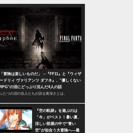
「冒険は楽しいものだ」 ─『FF11』と『ウィザ
ードリィ ヴァリアンツ ダフネ』、"優しくない
RPG"の沼にどっぷり沈んだ4人の話
ふたつの沼の住人たちが語る奥深さとは。
『空の軌跡』を遊ぶのは
「今」がベスト！暑い夏、
涼しい部屋の中で“青い
空”が似合う大冒険へ―最