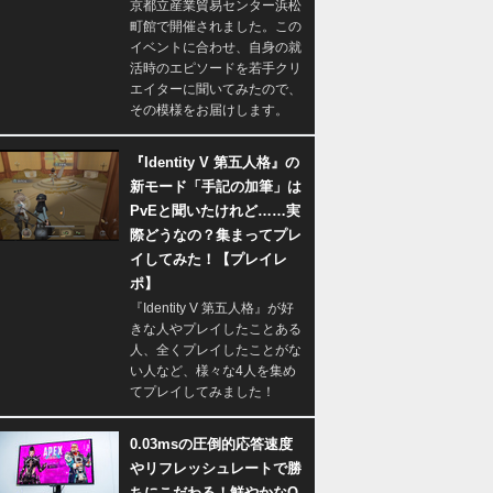
京都立産業貿易センター浜松
町館で開催されました。この
イベントに合わせ、自身の就
活時のエピソードを若手クリ
エイターに聞いてみたので、
その模様をお届けします。
『Identity V 第五人格』の
新モード「手記の加筆」は
PvEと聞いたけれど……実
際どうなの？集まってプレ
イしてみた！【プレイレ
ポ】
『Identity V 第五人格』が好
きな人やプレイしたことある
人、全くプレイしたことがな
い人など、様々な4人を集め
てプレイしてみました！
0.03msの圧倒的応答速度
やリフレッシュレートで勝
ちにこだわる！鮮やかなQ