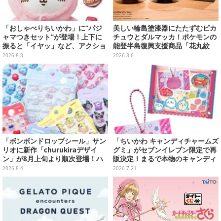
「おしゃべりちいかわ」に“パジ
美しい輪島塗漆器にたたずむピカ
ャマつきセット”が登場！上下に
チュウとダルマッカ！ポケモンの
振ると「イヤッ」など、アクショ
能登半島復興支援商品「花丸紋
ンに応じて喋ってくれる
椀」が8月8日発売
2026.8.8
2026.8.6
「ボンボンドロップシール」サン
「ちいかわ キャンディチャームズ
リオに新作「churukiraデザイ
グミ」がセブンイレブン限定で再
ン」が8月上旬より順次登場！ハ
販決定！まるで本物のキャンディ
ローキティ、はぴだんぶいなど全
のような、カラフルボールチェー
2026.8.4
2026.7.21
8種類
ン付チャーム全8種