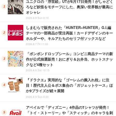
ユニクロの「浮世絵」UTが8月17日発売！がしゃどく
ろなど妖怪をモチーフにした、奥深い世界観が最高に
オシャレ
2026.8.9 Sun 0:10
しまむらで販売された「HUNTER×HUNTER」G.I.編
テーマの一部商品が受注再販！カードデザインのキー
ホルダーや、キルアたちのセリフ付ソックスなど
2026.8.7 Fri 11:00
「ボンボンドロップシール」コンビニ商品テーマの新
作が公式抽選販売！おにぎり＆お弁当、ホットスナッ
クなど4種セット
2026.8.8 Sat 13:15
『ドラクエ』実用的な「ゴーレムの腕入れ枕」に注
目！歴代主人公＆ボス集合の「ガジェットケース」ほ
か9プライズが続々展開
2026.8.9 Sun 0:20
アベイルで「ディズニー」4作品のTシャツが発売！
「トイ・ストーリー」や「スティッチ」のキャラを刺