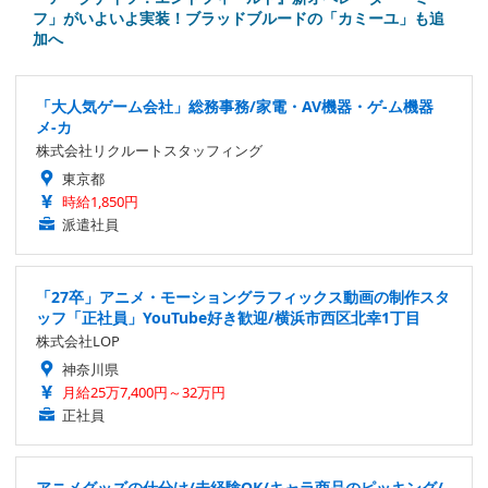
フ」がいよいよ実装！ブラッドブルードの「カミーユ」も追
加へ
「大人気ゲーム会社」総務事務/家電・AV機器・ゲ-ム機器
メ-カ
株式会社リクルートスタッフィング
東京都
時給1,850円
派遣社員
「27卒」アニメ・モーショングラフィックス動画の制作スタ
ッフ「正社員」YouTube好き歓迎/横浜市西区北幸1丁目
株式会社LOP
神奈川県
月給25万7,400円～32万円
正社員
アニメグッズの仕分け/未経験OK/キャラ商品のピッキング/