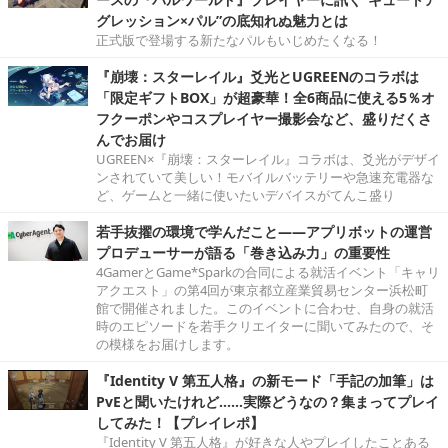
グレッション×パル”の底知れぬ魅力とは
正式版で登場する新たなパルもいじめたくなる！
『崩壊：スターレイル』爻光とUGREENのコラボは
「限定ギフトBOX」が超豪華！全6商品に使える5％オ
フクーポンやコスプレイヤー撮影会など、盛りだくさ
んでお届け
UGREEN×『崩壊：スターレイル』コラボは、爻光がデザイ
ンされていて美しい！モバイルバッテリーや急速充電器な
ど、ゲームと一緒に使いたいデバイスがてんこ盛り
若手抜擢の環境で学んだこと――アプリボットの運営
プロデューサーが語る「巻き込み力」の重要性
4GamerとGame*Sparkの合同による就活イベント「キャリ
アクエスト」の第4回が東京都立産業貿易センター浜松町
館で開催されました。このイベントに合わせ、自身の就活
時のエピソードを若手クリエイターに聞いてみたので、そ
の模様をお届けします。
『Identity V 第五人格』の新モード「手記の加筆」は
PvEと聞いたけれど……実際どうなの？集まってプレイ
してみた！【プレイレポ】
『Identity V 第五人格』が好きな人やプレイしたことある