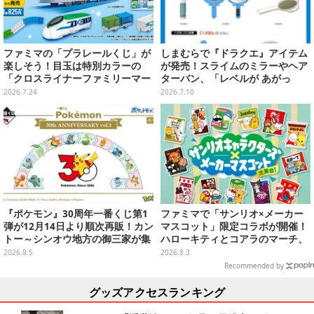
ファミマの「プラレールくじ」が
しまむらで『ドラクエ』アイテム
楽しそう！目玉は特別カラーの
が発売！スライムのミラーやヘア
「クロスライナーファミリーマー
ターバン、「レベルが あがっ
ト号」、その他ライナップも注目
た！」アクセサリーなど
2026.7.24
2026.7.10
『ポケモン』30周年一番くじ第1
ファミマで「サンリオ×メーカー
弾が12月14日より順次再販！カン
マスコット」限定コラボが開催！
トー～シンオウ地方の御三家が集
ハローキティとコアラのマーチ、
まった時計、ぬいぐるみなど記念
ハンギョドンと出前坊やなど全26
2026.8.5
2026.8.3
グッズ盛りだくさん
キャラが夢の共演
Recommended by
グッズアクセスランキング