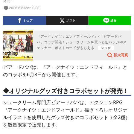
発売！
2026.6.8 Mon 0:20
シェア
ポスト
送る
『アークナイツ：エンドフィールド』×「ビアードパ
パ」コラボ開催！シュークリームを買うと缶バッジやス
テッカー、ポストカードがもらえる
全 3 枚
拡大写真
ビアードパパは、『アークナイツ：エンドフィールド』と
のコラボを6月8日から開催します。
◆オリジナルグッズ付きコラボセットが発売！
シュークリーム専門店ビアードパパは、アクションRPG
『アークナイツ：エンドフィールド』描き下ろしオリジナ
ルイラストを使用したグッズ付きのコラボセット（全2種）
を数量限定で販売します。