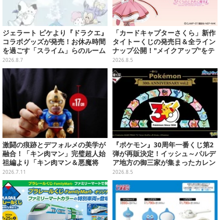
ジェラート ピケより『ドラクエ』
「カードキャプターさくら」新作
コラボグッズが発売！お休み時間
タイトーくじの発売日＆全ライン
を過ごす「スライム」らのルーム
ナップ公開！"メイクアップ"をテ
ウェア、雑貨など多数ラインナッ
ーマに、日常でも使いたくなるア
2026.8.7
2026.8.5
プ
イテムがズラリ
激闘の痕跡とデフォルメの美学が
『ポケモン』30周年一番くじ第2
融合！「キン肉マン」完璧超人始
弾が再販決定！イッシュ～パルデ
祖編より「キン肉マン＆悪魔将
ア地方の御三家が集まったカレン
軍」2体セットが2次予約受付中
ダー、ぬいぐるみなど記念グッズ
2026.7.11
2026.8.5
盛りだくさん