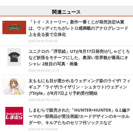
関連ニュース
「トイ・ストーリー」新作一番くじが発売決定!A賞
は、ウッディたちがレトロ感満載のアナログレコード
上を走る姿で立体化
2026.08.07 Fri 03:40
ユニクロの「浮世絵」UTが8月17日発売!がしゃどくろ
など妖怪をモチーフにした、奥深い世界観が最高にオ
シャレ 2枚目の写真・画像
2026.08.08 Sat 15:10
太ももにも目が惹かれるウェディング姿のライザ! フィ
ギュア「ライザ(ライザリン・シュタウト)ウェディン
グStyle」が8月7日より予約受付開始
2026.08.06 Thu 10:15
しまむらで販売された「HUNTER×HUNTER」G.I.編テ
ーマの一部商品が受注再販!カードデザインのキーホル
ダーや、キルアたちのセリフ付ソックスなど
2026.08.07 Fri 02:00