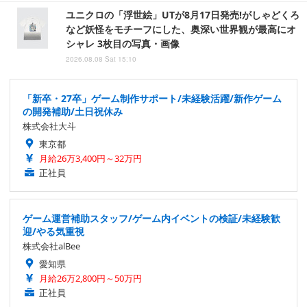
ユニクロの「浮世絵」UTが8月17日発売!がしゃどくろ
など妖怪をモチーフにした、奥深い世界観が最高にオ
シャレ 3枚目の写真・画像
2026.08.08 Sat 15:10
「新卒・27卒」ゲーム制作サポート/未経験活躍/新作ゲーム
の開発補助/土日祝休み
株式会社大斗
東京都
月給26万3,400円～32万円
正社員
ゲーム運営補助スタッフ/ゲーム内イベントの検証/未経験歓
迎/やる気重視
株式会社alBee
愛知県
月給26万2,800円～50万円
正社員