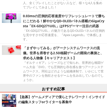
人、全くプレイしたことがない人など、様々な4人を集め
てプレイしてみました！
0.03msの圧倒的応答速度やリフレッシュレートで勝ち
にこだわる！鮮やかなQD-OLEDパネル搭載のGigaCry
sta「EX-GDQ271UEL」はFPSゲーマー注目の武器
「EX-GDQ271UEL」の魅力であるQD-OLEDパネルの圧倒的
な見やすさや応答速度を、『Apex Legends』で体感しま
す。
「まずやってみる」がアークシステムワークスの流
儀。世界を席巻する2.5D格闘ゲームの開発の裏側と、
求める人物像【キャリアクエスト】
『ギルティギア』シリーズなどで知られ、世界的な格闘ゲ
ーム大会「EVO」でも圧倒的な存在感を放つアークシステ
ムワークス。同社はどのような組織体制で、いかにして世
界中のファンを熱狂させるゲームを生み出しているのでし
ょうか。
おすすめ記事
【急募】ゲームメディアで僕らとテレワーク！インサイド
の編集スタッフorライターを募集中