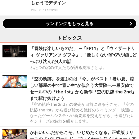
しゅうでデザイン
2026.8.7 Fri 23:30
ランキングをもっと見る
トピックス
「冒険は楽しいものだ」 ─『FF11』と『ウィザードリ
ィ ヴァリアンツ ダフネ』、"優しくないRPG"の沼にど
っぷり沈んだ4人の話
ふたつの沼の住人たちが語る奥深さとは。
『空の軌跡』を遊ぶのは「今」がベスト！暑い夏、涼
しい部屋の中で“青い空”が似合う大冒険へ―最安値で
セール中の『the 1st』から新作『空の軌跡 the 2nd』
まで駆け抜けよう
『空の軌跡 the 2nd』の発売が目前に迫る今こそ、『空の
軌跡 the 1st』から遊び始める絶好のタイミング！ 快適に
なったゲームシステムや新要素を交えながら、今遊びたい
本シリーズの魅力を紹介します。
かわいい…だからこそ、いじめたくなる。正式版リリ
ースの『パルワールド』プレイヤーに訊く“キュートア