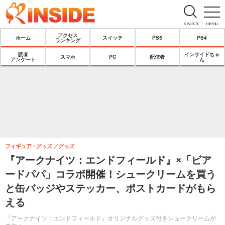
search
menu
アクセス
ホーム
スイッチ
PS5
PS4
ランキング
読者
インサイドちゃ
スマホ
PC
配信者
アンケート
ん
フィギュア・グッズ
グッズ
『アークナイツ：エンドフィールド』×「ビア
ードパパ」コラボ開催！シュークリームを買う
と缶バッジやステッカー、ポストカードがもら
える
『アークナイツ：エンドフィールド』オリジナルグッズ付きシュークリームが