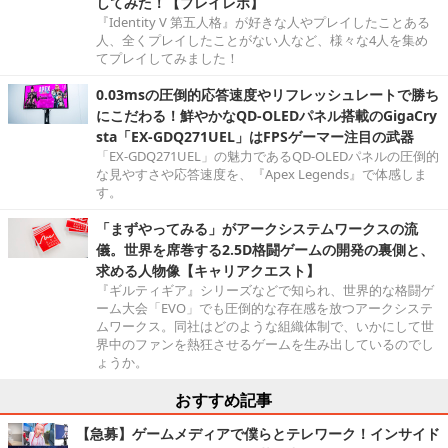
してみた！【プレイレポ】
『Identity V 第五人格』が好きな人やプレイしたことある
人、全くプレイしたことがない人など、様々な4人を集め
てプレイしてみました！
0.03msの圧倒的応答速度やリフレッシュレートで勝ち
にこだわる！鮮やかなQD-OLEDパネル搭載のGigaCry
sta「EX-GDQ271UEL」はFPSゲーマー注目の武器
「EX-GDQ271UEL」の魅力であるQD-OLEDパネルの圧倒的
な見やすさや応答速度を、『Apex Legends』で体感しま
す。
「まずやってみる」がアークシステムワークスの流
儀。世界を席巻する2.5D格闘ゲームの開発の裏側と、
求める人物像【キャリアクエスト】
『ギルティギア』シリーズなどで知られ、世界的な格闘ゲ
ーム大会「EVO」でも圧倒的な存在感を放つアークシステ
ムワークス。同社はどのような組織体制で、いかにして世
界中のファンを熱狂させるゲームを生み出しているのでし
ょうか。
おすすめ記事
【急募】ゲームメディアで僕らとテレワーク！インサイド