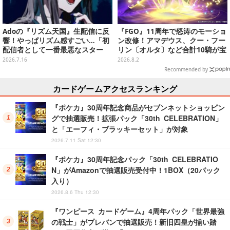
Adoの『リズム天国』生配信に反
『FGO』11周年で怒涛のモーショ
響！やっぱリズム感すごい…「初
ン改修！アマデウス、クー・フー
配信者として一番最悪なスター
リン〔オルタ〕など合計10騎が宝
ト」と語るおちゃめなミスも？
具演出含めリニューアル
2026.7.16
2026.8.2
Recommended by
カードゲームアクセスランキング
『ポケカ』30周年記念商品がセブンネットショッピン
グで抽選販売！拡張パック「30th CELEBRATION」
と「エーフィ・ブラッキーセット」が対象
2026.7.11 Sat 12:30
『ポケカ』30周年記念パック「30th CELEBRATIO
N」がAmazonで抽選販売受付中！1BOX（20パック
入り）
2026.8.6 Thu 12:30
『ワンピース カードゲーム』4周年パック「世界最強
の戦士」がプレバンで抽選販売！新旧四皇が揃い踏