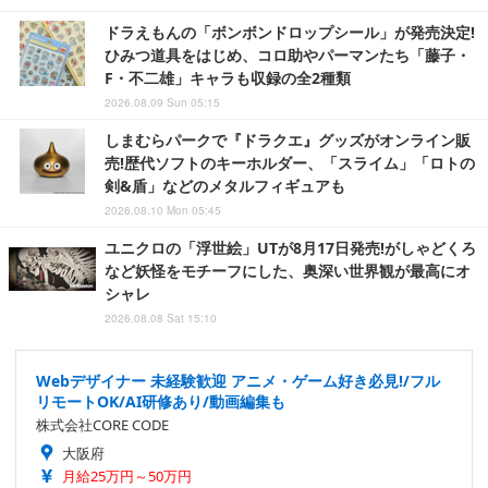
ドラえもんの「ボンボンドロップシール」が発売決定!
ひみつ道具をはじめ、コロ助やパーマンたち「藤子・
F・不二雄」キャラも収録の全2種類
2026.08.09 Sun 05:15
しまむらパークで『ドラクエ』グッズがオンライン販
売!歴代ソフトのキーホルダー、「スライム」「ロトの
剣&盾」などのメタルフィギュアも
2026.08.10 Mon 05:45
ユニクロの「浮世絵」UTが8月17日発売!がしゃどくろ
など妖怪をモチーフにした、奥深い世界観が最高にオ
シャレ
2026.08.08 Sat 15:10
Webデザイナー 未経験歓迎 アニメ・ゲーム好き必見!/フル
リモートOK/AI研修あり/動画編集も
株式会社CORE CODE
大阪府
月給25万円～50万円