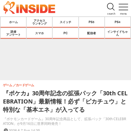
search
menu
アクセス
ホーム
スイッチ
PS5
PS4
ランキング
読者
インサイドちゃ
スマホ
PC
配信者
アンケート
ん
ゲーム
カードゲーム
『ポケカ』30周年記念の拡張パック「30th CEL
EBRATION」最新情報！必ず「ピカチュウ」と
特別な「基本エネ」が入ってる
『ポケモンカードゲーム』30周年記念商品として、拡張パック「30th CELEBR
ATION」が9月16日に世界同時発売！
2026.6.7 Sun 14:35