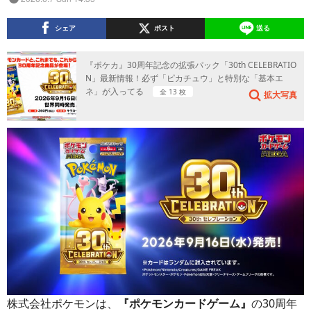
シェア
ポスト
送る
『ポケカ』30周年記念の拡張パック「30th CELEBRATIO
N」最新情報！必ず「ピカチュウ」と特別な「基本エ
ネ」が入ってる
全 13 枚
拡大写真
株式会社ポケモンは、
『ポケモンカードゲーム』
の30周年