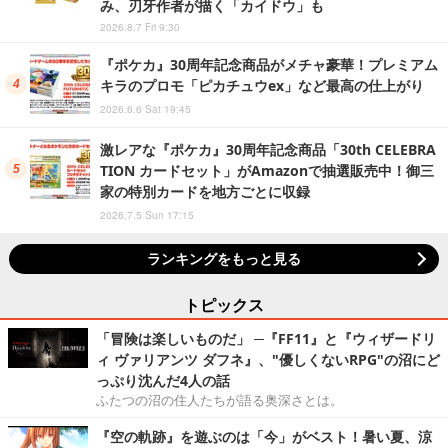
み、刃牙作者が描く「カイドウ」も
2026.8.7 Fri 9:30
『ポケカ』30周年記念商品がメチャ豪華！プレミアム
キラのプロモ「ピカチュウex」など最高の仕上がり
2026.6.6 Sat 19:45
激レアな『ポケカ』30周年記念商品「30th CELEBRA
TION カードセット」がAmazonで抽選販売中！御三
家の特別カードを地方ごとに収録
2026.7.5 Sun 17:15
ランキングをもっと見る
トピックス
「冒険は楽しいものだ」 ─『FF11』と『ウィザードリ
ィ ヴァリアンツ ダフネ』、"優しくないRPG"の沼にど
っぷり沈んだ4人の話
ふたつの沼の住人たちが語る奥深さとは。
『空の軌跡』を遊ぶのは「今」がベスト！暑い夏、涼