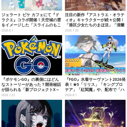
ジェラート ピケ カフェにて『ド
注目の新作『アストラエ・オラテ
ラクエ』コラボ開催！天空城の雲
ィオ』キャラクターが続々公開！
をイメージした「スライムのもこ
「港区少女たちのまほ活」「清蘭
もこ天空クレープ」などを提供
同友会」など公式Xでお披露目の
2026.8.7
2026.7.20
キャラクターをまとめてお届け
『ポケモンGO』の裏側にはどん
『FGO』水着サーヴァント2026発
なストーリーがあった？開発秘話
表！★5「リリス」「キングプロ
が語られる「新プロジェクトX～
テア」「紅閻魔」や、配布で「ハ
挑戦者たち～」放送決定
ベトロット」も―今年は全7騎で
2026.7.22
2026.8.1
お届け