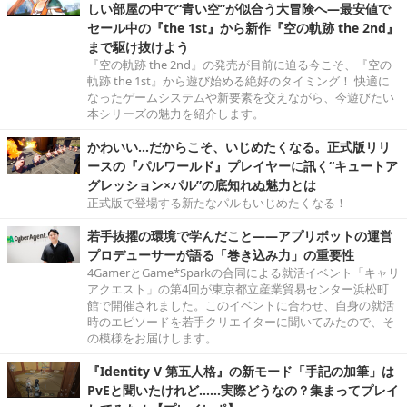
しい部屋の中で“青い空”が似合う大冒険へ―最安値で
セール中の『the 1st』から新作『空の軌跡 the 2nd』
まで駆け抜けよう
『空の軌跡 the 2nd』の発売が目前に迫る今こそ、『空の
軌跡 the 1st』から遊び始める絶好のタイミング！ 快適に
なったゲームシステムや新要素を交えながら、今遊びたい
本シリーズの魅力を紹介します。
かわいい…だからこそ、いじめたくなる。正式版リリ
ースの『パルワールド』プレイヤーに訊く“キュートア
グレッション×パル”の底知れぬ魅力とは
正式版で登場する新たなパルもいじめたくなる！
若手抜擢の環境で学んだこと――アプリボットの運営
プロデューサーが語る「巻き込み力」の重要性
4GamerとGame*Sparkの合同による就活イベント「キャリ
アクエスト」の第4回が東京都立産業貿易センター浜松町
館で開催されました。このイベントに合わせ、自身の就活
時のエピソードを若手クリエイターに聞いてみたので、そ
の模様をお届けします。
『Identity V 第五人格』の新モード「手記の加筆」は
PvEと聞いたけれど……実際どうなの？集まってプレイ