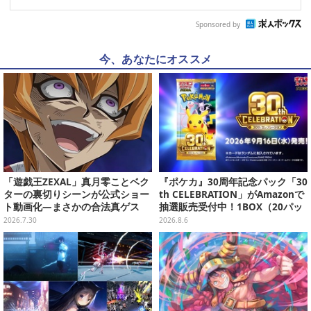
Sponsored by
今、あなたにオススメ
「遊戯王ZEXAL」真月零ことベク
『ポケカ』30周年記念パック「30
ターの裏切りシーンが公式ショー
th CELEBRATION」がAmazonで
ト動画化―まさかの合法真ゲス
抽選販売受付中！1BOX（20パッ
ク入り）
2026.7.30
2026.8.6