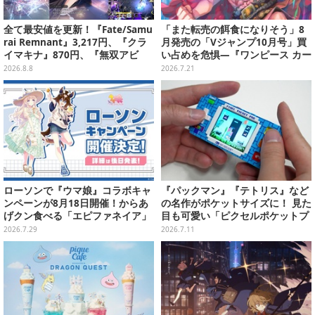
全て最安値を更新！『Fate/Samu
「また転売の餌食になりそう」8
rai Remnant』3,217円、『クラ
月発売の「Vジャンプ10月号」買
イマキナ』870円、『無双アビ
い占めを危惧―『ワンピース カー
ス』1,188円、『星空鉄道とシロ
ド』付録中止もやまぬ不安
2026.8.8
2026.7.21
の旅』3,190円【eショップ・PS S
toreのお薦めセール】
ローソンで『ウマ娘』コラボキャ
『パックマン』『テトリス』など
ンペーンが8月18日開催！からあ
の名作がポケットサイズに！ 見た
げクン食べる「エピファネイア」
目も可愛い「ピクセルポケットプ
や「アーモンドアイ」たちが可愛
ロ」はアーケード気分を手軽に味
2026.7.29
2026.7.11
い
わえる【実機レビュー】