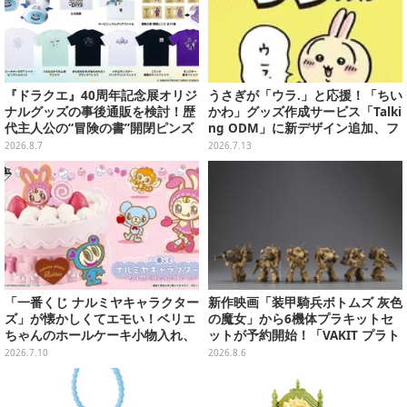
『ドラクエ』40周年記念展オリジ
うさぎが「ウラ.」と応援！「ちい
ナルグッズの事後通販を検討！歴
かわ」グッズ作成サービス「Talki
代主人公の“冒険の書”開閉ピンズ
ng ODM」に新デザイン追加、フ
をはじめ、ユニークなＴシャツや
ェイスタオルやTシャツなどライ
2026.8.7
2026.7.13
雑貨など
ンナップ
「一番くじ ナルミヤキャラクター
新作映画「装甲騎兵ボトムズ 灰色
ズ」が懐かしくてエモい！ベリエ
の魔女」から6機体プラキットセ
ちゃんのホールケーキ小物入れ、
ットが予約開始！「VAKIT プラト
ナカムラくんのマスコットなど全
ーン」第1弾、各部関節可動仕様
2026.7.10
2026.8.6
ラインナップ公開