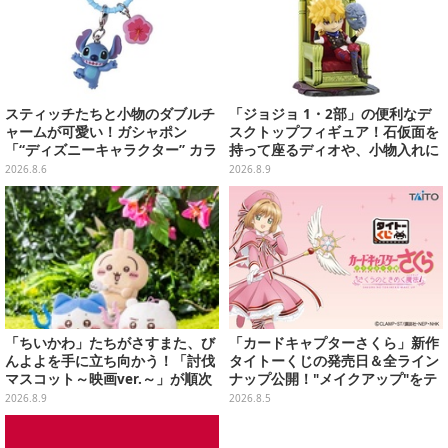
スティッチたちと小物のダブルチ
「ジョジョ 1・2部」の便利なデ
ャームが可愛い！ガシャポン
スクトップフィギュア！石仮面を
「“ディズニーキャラクター” カラ
持って座るディオや、小物入れに
フルマルチチャーム」が発売
なるツェペリなどズラリ
2026.8.6
2026.8.9
「ちいかわ」たちがさすまた、び
「カードキャプターさくら」新作
んよよを手に立ち向かう！「討伐
タイトーくじの発売日＆全ライン
マスコット～映画ver.～」が順次
ナップ公開！"メイクアップ"をテ
展開
ーマに、日常でも使いたくなるア
2026.8.9
2026.8.5
イテムがズラリ