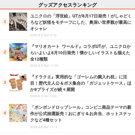
グッズアクセスランキング
ユニクロの「浮世絵」UTが8月17日発売！がしゃどく
ろなど妖怪をモチーフにした、奥深い世界観が最高に
オシャレ
2026.8.9 Sun 0:10
『マリオカート ワールド』コラボUTが、ユニクロか
らいよいよ8月10日発売！懐かしいイラストも揃えた
全12種類
2026.8.9 Sun 11:30
『ドラクエ』実用的な「ゴーレムの腕入れ枕」に注
目！歴代主人公＆ボス集合の「ガジェットケース」ほ
か9プライズが続々展開
2026.8.9 Sun 0:20
「ボンボンドロップシール」コンビニ商品テーマの新
作が公式抽選販売！おにぎり＆お弁当、ホットスナッ
クなど4種セット
2026.8.8 Sat 13:15