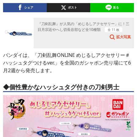
シェア
ポスト
送る
『刀剣乱舞』が人気の「めじるしアクセサリー」に！三
日月宗近やへし切長谷部など全10種類
全 11 枚
拡大写真
バンダイは、「刀剣乱舞ONLINE めじるしアクセサリー＃
ハッシュタグつけるver.」を全国のガシャポン売り場にて6
月2週から発売します。
◆個性豊かなハッシュタグ付きの刀剣男士