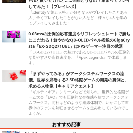
PvEと聞いたけれど……実際どうなの？集まってプレイ
してみた！【プレイレポ】
『Identity V 第五人格』が好きな人やプレイしたことある
人、全くプレイしたことがない人など、様々な4人を集め
てプレイしてみました！
0.03msの圧倒的応答速度やリフレッシュレートで勝ち
にこだわる！鮮やかなQD-OLEDパネル搭載のGigaCry
sta「EX-GDQ271UEL」はFPSゲーマー注目の武器
「EX-GDQ271UEL」の魅力であるQD-OLEDパネルの圧倒的
な見やすさや応答速度を、『Apex Legends』で体感しま
す。
「まずやってみる」がアークシステムワークスの流
儀。世界を席巻する2.5D格闘ゲームの開発の裏側と、
求める人物像【キャリアクエスト】
『ギルティギア』シリーズなどで知られ、世界的な格闘ゲ
ーム大会「EVO」でも圧倒的な存在感を放つアークシステ
ムワークス。同社はどのような組織体制で、いかにして世
界中のファンを熱狂させるゲームを生み出しているのでし
ょうか。
おすすめ記事