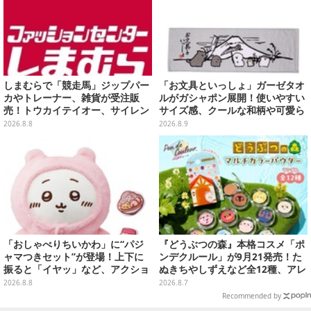
しまむらで「競走馬」ジップパー
「お文具といっしょ」ガーゼタオ
カやトレーナー、雑貨が受注販
ルがガシャポン展開！使いやすい
売！トウカイテイオー、サイレン
サイズ感、クールな和柄や可愛ら
ススズカなど名馬をデザイン
しいお寿司など全4種
2026.8.8
2026.8.9
「おしゃべりちいかわ」に“パジ
『どうぶつの森』本格コスメ「ポ
ャマつきセット”が登場！上下に
ンデクルール」が9月21発売！た
振ると「イヤッ」など、アクショ
ぬきちやしずえなど全12種、アレ
ンに応じて喋ってくれる
ンジできるリアクションシールも
2026.8.8
2026.8.7
付属
Recommended by