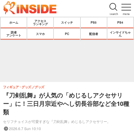
search
menu
アクセス
ホーム
スイッチ
PS5
PS4
ランキング
読者
インサイドちゃ
スマホ
PC
配信者
アンケート
ん
フィギュア・グッズ
グッズ
『刀剣乱舞』が人気の「めじるしアクセサリ
ー」に！三日月宗近やへし切長谷部など全10種
類
セリフチョイスが可愛すぎな『刀剣乱舞』めじるしアクセサリー。
2026.6.7 Sun 10:10