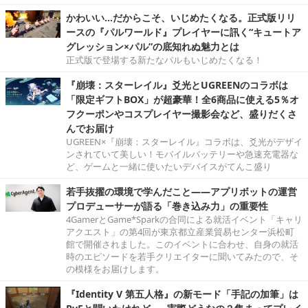
かわいい…だからこそ、いじめたくなる。正式版リリ
ースの『パルワールド』プレイヤーに訊く“キュートア
グレッション×パル”の底知れぬ魅力とは
正式版で登場する新たなパルもいじめたくなる！
『崩壊：スターレイル』爻光とUGREENのコラボは
「限定ギフトBOX」が超豪華！全6商品に使える5％オ
フクーポンやコスプレイヤー撮影会など、盛りだくさ
んでお届け
UGREEN×『崩壊：スターレイル』コラボは、爻光がデザイ
ンされていて美しい！モバイルバッテリーや急速充電器な
ど、ゲームと一緒に使いたいデバイスがてんこ盛り
若手抜擢の環境で学んだこと――アプリボットの運営
プロデューサーが語る「巻き込み力」の重要性
4GamerとGame*Sparkの合同による就活イベント「キャリ
アクエスト」の第4回が東京都立産業貿易センター浜松町
館で開催されました。このイベントに合わせ、自身の就活
時のエピソードを若手クリエイターに聞いてみたので、そ
の模様をお届けします。
『Identity V 第五人格』の新モード「手記の加筆」は