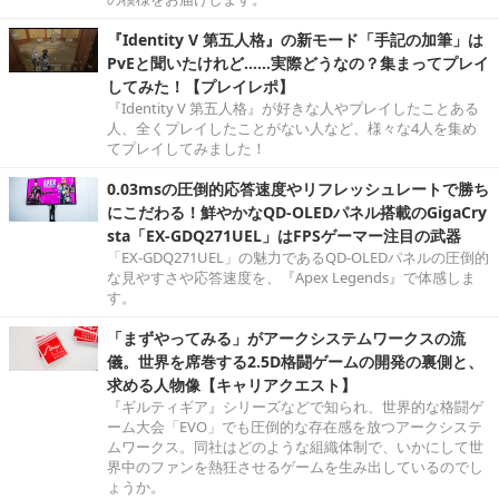
『Identity V 第五人格』の新モード「手記の加筆」は
PvEと聞いたけれど……実際どうなの？集まってプレイ
してみた！【プレイレポ】
『Identity V 第五人格』が好きな人やプレイしたことある
人、全くプレイしたことがない人など、様々な4人を集め
てプレイしてみました！
0.03msの圧倒的応答速度やリフレッシュレートで勝ち
にこだわる！鮮やかなQD-OLEDパネル搭載のGigaCry
sta「EX-GDQ271UEL」はFPSゲーマー注目の武器
「EX-GDQ271UEL」の魅力であるQD-OLEDパネルの圧倒的
な見やすさや応答速度を、『Apex Legends』で体感しま
す。
「まずやってみる」がアークシステムワークスの流
儀。世界を席巻する2.5D格闘ゲームの開発の裏側と、
求める人物像【キャリアクエスト】
『ギルティギア』シリーズなどで知られ、世界的な格闘ゲ
ーム大会「EVO」でも圧倒的な存在感を放つアークシステ
ムワークス。同社はどのような組織体制で、いかにして世
界中のファンを熱狂させるゲームを生み出しているのでし
ょうか。