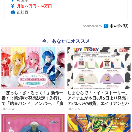
月給27万円～34万円
正社員
Sponsored by
今、あなたにオススメ
「ぼっち・ざ・ろっく！」新作一
しまむらで「トイ・ストーリー」
番くじ第5弾が発売決定！先行し
アイテムが本日8月5日より発売！
て「結束バンド」メンバー、「廣
アパレルや雑貨、エイリアンとハ
井きくり」のメイド衣装フィギュ
ムのダイカットクッションなど盛
2026.8.4
2026.8.5
アを公開
りだくさん