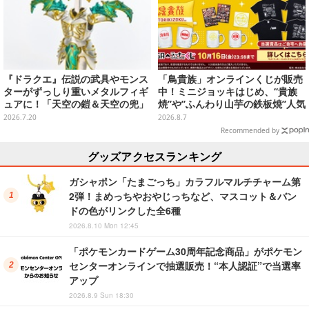
『ドラクエ』伝説の武具やモンス
「鳥貴族」オンラインくじが販売
ターがずっしり重いメタルフィギ
中！ミニジョッキはじめ、“貴族
ュアに！「天空の鎧＆天空の兜」
焼”や”ふんわり山芋の鉄板焼”人気
など全7種類
メニューTシャツなどラインナッ
2026.7.20
2026.8.7
プ
Recommended by
グッズアクセスランキング
ガシャポン「たまごっち」カラフルマルチチャーム第
2弾！まめっちやおやじっちなど、マスコット＆バン
ドの色がリンクした全6種
2026.8.10 Mon 12:45
「ポケモンカードゲーム30周年記念商品」がポケモン
センターオンラインで抽選販売！“本人認証”で当選率
アップ
2026.8.9 Sun 18:30