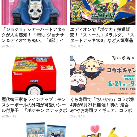
「ジョジョ」シアーハートアタッ
エディオンで「ポケカ」抽選販
クが人を感知！「1部」ジョナサ
売！「ストームエメラルダ」「ス
ン＆ディオてちぬい、「3部」イ
タートデッキ100」など人気商品
ギー＆クリームのなりきり帽子な
が対象
2026.8.9
2026.8.7
どもプライズ展開
歴代御三家をラインナップ！モン
くら寿司で「ちいかわ」コラボ第
スターボールの外箱が可愛いシー
4弾が8月21日開催！初の“湯呑
ル付菓子 「ポケモン スナックボ
み”やお寿司フィギュア、コラボ
ックス」が7月13日発売
メニューも
2026.7.12
2026.8.10