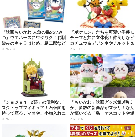
「映画ちいかわ 人魚の島のひみ
『ポケモン』たちを可愛い手芸モ
つ」ウエハースにワクワク！お馴
チーフと共に立体化！仲良しなピ
染みのキャラはじめ、島二郎など
カチュウ＆デデンネやチルット＆
セイレーン編カード全22種
ウールーなど全6種
2026.7.26
2026.7.13
「ジョジョ 1・2部」の便利なデ
「ちいかわ」映画グッズ第3弾ほ
スクトップフィギュア！石仮面を
か、多数の新商品がズラリ！なん
持って座るディオや、小物入れに
か懐いてる「鳥」マスコットや場
なるツェペリなどズラリ
面写アイテムなど必見のラインナ
2026.8.9
2026.8.6
ップ