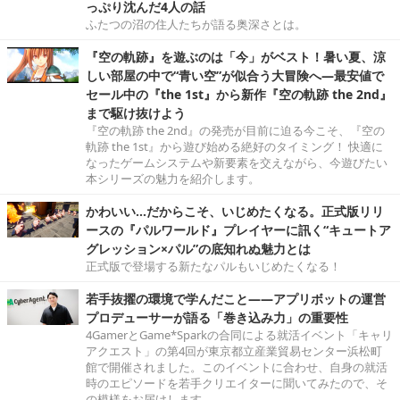
っぷり沈んだ4人の話
ふたつの沼の住人たちが語る奥深さとは。
『空の軌跡』を遊ぶのは「今」がベスト！暑い夏、涼
しい部屋の中で“青い空”が似合う大冒険へ―最安値で
セール中の『the 1st』から新作『空の軌跡 the 2nd』
まで駆け抜けよう
『空の軌跡 the 2nd』の発売が目前に迫る今こそ、『空の
軌跡 the 1st』から遊び始める絶好のタイミング！ 快適に
なったゲームシステムや新要素を交えながら、今遊びたい
本シリーズの魅力を紹介します。
かわいい…だからこそ、いじめたくなる。正式版リリ
ースの『パルワールド』プレイヤーに訊く“キュートア
グレッション×パル”の底知れぬ魅力とは
正式版で登場する新たなパルもいじめたくなる！
若手抜擢の環境で学んだこと――アプリボットの運営
プロデューサーが語る「巻き込み力」の重要性
4GamerとGame*Sparkの合同による就活イベント「キャリ
アクエスト」の第4回が東京都立産業貿易センター浜松町
館で開催されました。このイベントに合わせ、自身の就活
時のエピソードを若手クリエイターに聞いてみたので、そ
の模様をお届けします。