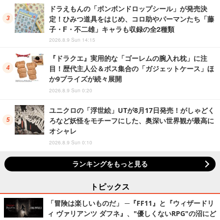
ドラえもんの「ボンボンドロップシール」が発売決
定！ひみつ道具をはじめ、コロ助やパーマンたち「藤
子・F・不二雄」キャラも収録の全2種類
2026.8.9 Sun 14:15
『ドラクエ』実用的な「ゴーレムの腕入れ枕」に注
目！歴代主人公＆ボス集合の「ガジェットケース」ほ
か9プライズが続々展開
2026.8.9 Sun 0:20
ユニクロの「浮世絵」UTが8月17日発売！がしゃどく
ろなど妖怪をモチーフにした、奥深い世界観が最高に
オシャレ
2026.8.9 Sun 0:10
ランキングをもっと見る
トピックス
「冒険は楽しいものだ」 ─『FF11』と『ウィザードリ
ィ ヴァリアンツ ダフネ』、"優しくないRPG"の沼にど