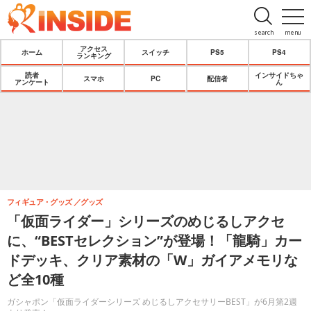
search
menu
アクセス
ホーム
スイッチ
PS5
PS4
ランキング
読者
インサイドちゃ
スマホ
PC
配信者
アンケート
ん
フィギュア・グッズ
グッズ
「仮面ライダー」シリーズのめじるしアクセ
に、“BESTセレクション”が登場！「龍騎」カー
ドデッキ、クリア素材の「W」ガイアメモリな
ど全10種
ガシャポン「仮面ライダーシリーズ めじるしアクセサリーBEST」が6月第2週