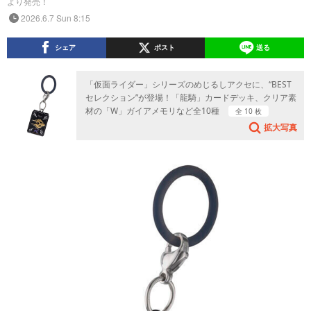
より発売！
2026.6.7 Sun 8:15
シェア
ポスト
送る
「仮面ライダー」シリーズのめじるしアクセに、“BEST
セレクション”が登場！「龍騎」カードデッキ、クリア素
材の「W」ガイアメモリなど全10種
全 10 枚
拡大写真