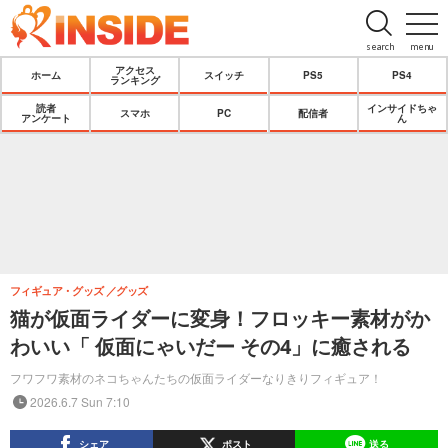
search
menu
アクセス
ホーム
スイッチ
PS5
PS4
ランキング
読者
インサイドちゃ
スマホ
PC
配信者
アンケート
ん
フィギュア・グッズ
グッズ
猫が仮面ライダーに変身！フロッキー素材がか
わいい「 仮面にゃいだー その4」に癒される
フワフワ素材のネコちゃんたちの仮面ライダーなりきりフィギュア！
2026.6.7 Sun 7:10
シェア
ポスト
送る