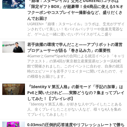
『崩壊：スターレイル』爻光とUGREENのコラボは
「限定ギフトBOX」が超豪華！全6商品に使える5％オ
フクーポンやコスプレイヤー撮影会など、盛りだくさ
んでお届け
UGREEN×『崩壊：スターレイル』コラボは、爻光がデザイ
ンされていて美しい！モバイルバッテリーや急速充電器な
ど、ゲームと一緒に使いたいデバイスがてんこ盛り
若手抜擢の環境で学んだこと――アプリボットの運営
プロデューサーが語る「巻き込み力」の重要性
4GamerとGame*Sparkの合同による就活イベント「キャリ
アクエスト」の第4回が東京都立産業貿易センター浜松町
館で開催されました。このイベントに合わせ、自身の就活
時のエピソードを若手クリエイターに聞いてみたので、そ
の模様をお届けします。
『Identity V 第五人格』の新モード「手記の加筆」は
PvEと聞いたけれど……実際どうなの？集まってプレイ
してみた！【プレイレポ】
『Identity V 第五人格』が好きな人やプレイしたことある
人、全くプレイしたことがない人など、様々な4人を集め
てプレイしてみました！
0.03msの圧倒的応答速度やリフレッシュレートで勝ち