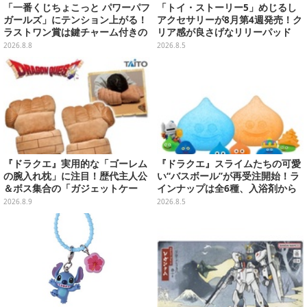
「一番くじちょこっと パワーパフ
「トイ・ストーリー5」めじるし
ガールズ」にテンション上がる！
アクセサリーが8月第4週発売！ク
ラストワン賞は鍵チャーム付きの
リア感が良さげなリリーパッド
シール帳スペシャルセット
や、ジェシーなど全5種ラインナ
2026.8.8
2026.8.5
ップ
『ドラクエ』実用的な「ゴーレム
『ドラクエ』スライムたちの可愛
の腕入れ枕」に注目！歴代主人公
い“バスボール”が再受注開始！ラ
＆ボス集合の「ガジェットケー
インナップは全6種、入浴剤から
ス」ほか9プライズが続々展開
モンスターのフィギュアが出てく
2026.8.9
2026.8.5
る