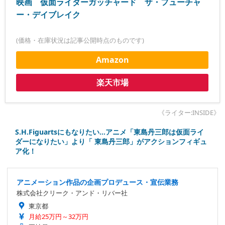
映画 仮面ライダーガッチャード ザ・フューチャ
ー・デイブレイク
(価格・在庫状況は記事公開時点のものです)
Amazon
楽天市場
《ライター:INSIDE》
S.H.Figuartsにもなりたい…アニメ「東島丹三郎は仮面ライ
ダーになりたい」より「 東島丹三郎」がアクションフィギュ
ア化！
アニメーション作品の企画プロデュース・宣伝業務
株式会社クリーク・アンド・リバー社
東京都
月給25万円～32万円