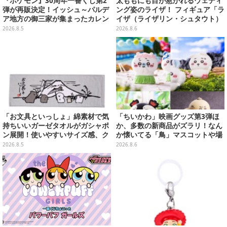
『ポケモン』30周年一番くじ第2
太ももにも目が惹かれるウェディ
弾が再販決定！イッシュ～パルデ
ング姿のライザ！ フィギュア「ラ
ア地方の御三家が集まったカレン
イザ（ライザリン・シュタウト）
ダー、ぬいぐるみなど記念グッズ
ウェディングStyle」が8月7日よ
2026.8.5
2026.8.6
盛りだくさん
り予約受付開始
「お文具といっしょ」綿素材で気
「ちいかわ」映画グッズ第3弾ほ
持ちいいガーゼタオルがガシャポ
か、多数の新商品がズラリ！なん
ン展開！使いやすいサイズ感、ク
か懐いてる「鳥」マスコットや場
ールな和柄や可愛らしいお寿司な
面写アイテムなど必見のラインナ
2026.8.5
2026.8.6
ど全4種
ップ