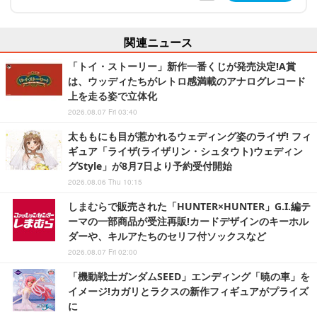
関連ニュース
「トイ・ストーリー」新作一番くじが発売決定!A賞
は、ウッディたちがレトロ感満載のアナログレコード
上を走る姿で立体化
2026.08.07 Fri 03:40
太ももにも目が惹かれるウェディング姿のライザ! フィ
ギュア「ライザ(ライザリン・シュタウト)ウェディン
グStyle」が8月7日より予約受付開始
2026.08.06 Thu 10:15
しまむらで販売された「HUNTER×HUNTER」G.I.編テ
ーマの一部商品が受注再販!カードデザインのキーホル
ダーや、キルアたちのセリフ付ソックスなど
2026.08.07 Fri 02:00
「機動戦士ガンダムSEED」エンディング「暁の車」を
イメージ!カガリとラクスの新作フィギュアがプライズ
に