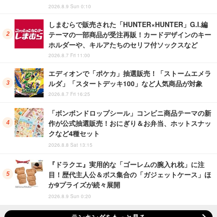
2026.8.9 Sun 0:10
しまむらで販売された「HUNTER×HUNTER」G.I.編
テーマの一部商品が受注再販！カードデザインのキー
ホルダーや、キルアたちのセリフ付ソックスなど
2026.8.7 Fri 11:00
エディオンで「ポケカ」抽選販売！「ストームエメラ
ルダ」「スタートデッキ100」など人気商品が対象
2026.8.7 Fri 16:25
「ボンボンドロップシール」コンビニ商品テーマの新
作が公式抽選販売！おにぎり＆お弁当、ホットスナッ
クなど4種セット
2026.8.8 Sat 13:15
『ドラクエ』実用的な「ゴーレムの腕入れ枕」に注
目！歴代主人公＆ボス集合の「ガジェットケース」ほ
か9プライズが続々展開
2026.8.9 Sun 0:20