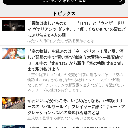
ランキングをもっと見る
トピックス
「冒険は楽しいものだ」 ─『FF11』と『ウィザードリ
ィ ヴァリアンツ ダフネ』、"優しくないRPG"の沼にど
っぷり沈んだ4人の話
ふたつの沼の住人たちが語る奥深さとは。
『空の軌跡』を遊ぶのは「今」がベスト！暑い夏、涼
しい部屋の中で“青い空”が似合う大冒険へ―最安値で
セール中の『the 1st』から新作『空の軌跡 the 2nd』
まで駆け抜けよう
『空の軌跡 the 2nd』の発売が目前に迫る今こそ、『空の
軌跡 the 1st』から遊び始める絶好のタイミング！ 快適に
なったゲームシステムや新要素を交えながら、今遊びたい
本シリーズの魅力を紹介します。
かわいい…だからこそ、いじめたくなる。正式版リリ
ースの『パルワールド』プレイヤーに訊く“キュートア
グレッション×パル”の底知れぬ魅力とは
正式版で登場する新たなパルもいじめたくなる！