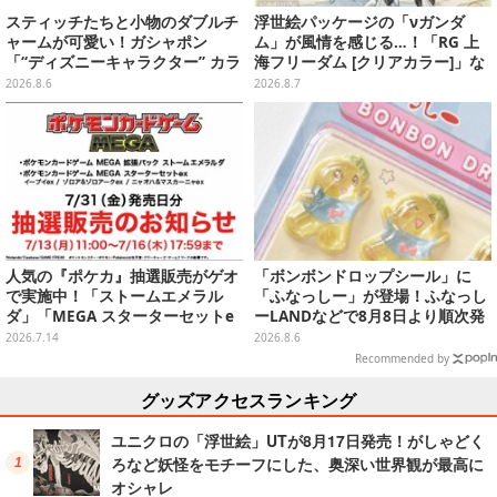
スティッチたちと小物のダブルチ
浮世絵パッケージの「νガンダ
ャームが可愛い！ガシャポン
ム」が風情を感じる…！「RG 上
「“ディズニーキャラクター” カラ
海フリーダム [クリアカラー]」な
フルマルチチャーム」が発売
どガンプラ2商品が8月順次発売
2026.8.6
2026.8.7
人気の『ポケカ』抽選販売がゲオ
「ボンボンドロップシール」に
で実施中！「ストームエメラル
「ふなっしー」が登場！ふなっし
ダ」「MEGA スターターセットe
ーLANDなどで8月8日より順次発
x」各種の全4商品
売
2026.7.14
2026.8.6
Recommended by
グッズアクセスランキング
ユニクロの「浮世絵」UTが8月17日発売！がしゃどく
ろなど妖怪をモチーフにした、奥深い世界観が最高に
オシャレ