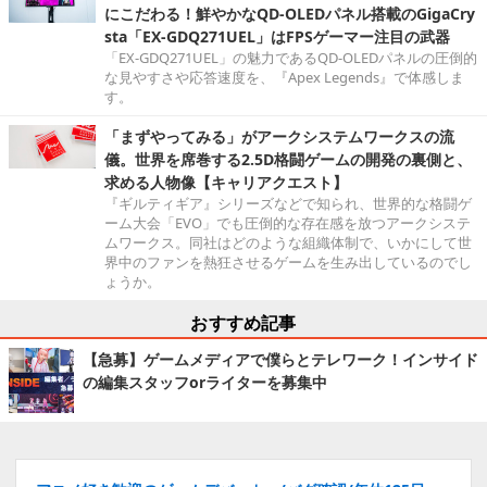
にこだわる！鮮やかなQD-OLEDパネル搭載のGigaCry
sta「EX-GDQ271UEL」はFPSゲーマー注目の武器
「EX-GDQ271UEL」の魅力であるQD-OLEDパネルの圧倒的
な見やすさや応答速度を、『Apex Legends』で体感しま
す。
「まずやってみる」がアークシステムワークスの流
儀。世界を席巻する2.5D格闘ゲームの開発の裏側と、
求める人物像【キャリアクエスト】
『ギルティギア』シリーズなどで知られ、世界的な格闘ゲ
ーム大会「EVO」でも圧倒的な存在感を放つアークシステ
ムワークス。同社はどのような組織体制で、いかにして世
界中のファンを熱狂させるゲームを生み出しているのでし
ょうか。
おすすめ記事
【急募】ゲームメディアで僕らとテレワーク！インサイド
の編集スタッフorライターを募集中