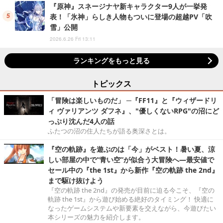
『原神』スネージナヤ新キャラクター9人が一挙発
表！「氷神」らしき人物もついに登場の超越PV「吹
雪」公開
2026.6.26 Fri 13:11
ランキングをもっと見る
トピックス
「冒険は楽しいものだ」 ─『FF11』と『ウィザードリ
ィ ヴァリアンツ ダフネ』、"優しくないRPG"の沼にど
っぷり沈んだ4人の話
ふたつの沼の住人たちが語る奥深さとは。
『空の軌跡』を遊ぶのは「今」がベスト！暑い夏、涼
しい部屋の中で“青い空”が似合う大冒険へ―最安値で
セール中の『the 1st』から新作『空の軌跡 the 2nd』
まで駆け抜けよう
『空の軌跡 the 2nd』の発売が目前に迫る今こそ、『空の
軌跡 the 1st』から遊び始める絶好のタイミング！ 快適に
なったゲームシステムや新要素を交えながら、今遊びたい
本シリーズの魅力を紹介します。