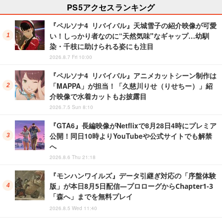
PS5アクセスランキング
『ペルソナ4 リバイバル』天城雪子の紹介映像が可愛
い！しっかり者なのに“天然気味"なギャップ…幼馴
染・千枝に助けられる姿にも注目
2026.8.7 Fri 10:00
『ペルソナ4 リバイバル』アニメカットシーン制作は
「MAPPA」が担当！「久慈川りせ（りせちー）」紹
介映像で水着カットもお披露目
2026.7.5 Sun 8:10
『GTA6』長編映像がNetflixで8月28日4時にプレミア
公開！同日10時よりYouTubeや公式サイトでも解禁
へ
2026.8.6 Thu 21:18
『モンハンワイルズ』データ引継ぎ対応の「序盤体験
版」が本日8月5日配信―プロローグからChapter1-3
「森へ」までを無料プレイ
2026.8.5 Wed 11:40