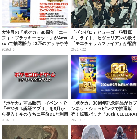
大注目の『ポケカ』30周年「エー
『ゼンゼロ』ヒューゴ、狛野真
フィ・ブラッキーセット」がAma
斗、ライト、セヴェリアンの歌う
zonで抽選販売！2匹のデッキや特
「モエチャッカファイア」が配信
別カードを収録
決定―似合ってる…4人のメイド
2026.8.6
2026.7.22
服イラストもお披露目
『ポケカ』商品販売・イベントで
『ポケカ』30周年記念商品がセブ
「デジタル認証アプリ」を8月か
ンネットショッピングで抽選販
ら導入！今のうちに事前DLと利用
売！拡張パック「30th CELEBRAT
登録をお願い
ION」と「エーフィ・ブラッキー
2026.7.13
2026.7.11
セット」が対象