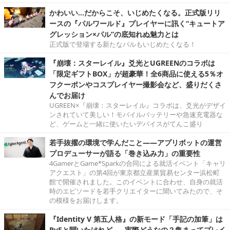
かわいい…だからこそ、いじめたくなる。正式版リリ
ースの『パルワールド』プレイヤーに訊く“キュートア
グレッション×パル”の底知れぬ魅力とは
正式版で登場する新たなパルもいじめたくなる！
『崩壊：スターレイル』爻光とUGREENのコラボは
「限定ギフトBOX」が超豪華！全6商品に使える5％オ
フクーポンやコスプレイヤー撮影会など、盛りだくさ
んでお届け
UGREEN×『崩壊：スターレイル』コラボは、爻光がデザイ
ンされていて美しい！モバイルバッテリーや急速充電器な
ど、ゲームと一緒に使いたいデバイスがてんこ盛り
若手抜擢の環境で学んだこと――アプリボットの運営
プロデューサーが語る「巻き込み力」の重要性
4GamerとGame*Sparkの合同による就活イベント「キャリ
アクエスト」の第4回が東京都立産業貿易センター浜松町
館で開催されました。このイベントに合わせ、自身の就活
時のエピソードを若手クリエイターに聞いてみたので、そ
の模様をお届けします。
『Identity V 第五人格』の新モード「手記の加筆」は
PvEと聞いたけれど……実際どうなの？集まってプレイ