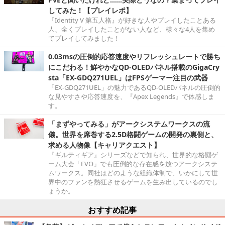
してみた！【プレイレポ】
『Identity V 第五人格』が好きな人やプレイしたことある
人、全くプレイしたことがない人など、様々な4人を集め
てプレイしてみました！
0.03msの圧倒的応答速度やリフレッシュレートで勝ち
にこだわる！鮮やかなQD-OLEDパネル搭載のGigaCry
sta「EX-GDQ271UEL」はFPSゲーマー注目の武器
「EX-GDQ271UEL」の魅力であるQD-OLEDパネルの圧倒的
な見やすさや応答速度を、『Apex Legends』で体感しま
す。
「まずやってみる」がアークシステムワークスの流
儀。世界を席巻する2.5D格闘ゲームの開発の裏側と、
求める人物像【キャリアクエスト】
『ギルティギア』シリーズなどで知られ、世界的な格闘ゲ
ーム大会「EVO」でも圧倒的な存在感を放つアークシステ
ムワークス。同社はどのような組織体制で、いかにして世
界中のファンを熱狂させるゲームを生み出しているのでし
ょうか。
おすすめ記事