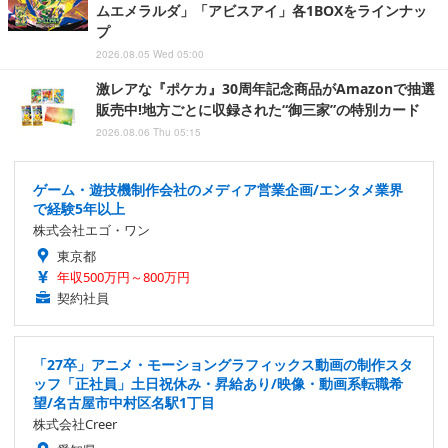
ムエメラルダ」「アビスアイ」各1BOXをラインナッ
プ
2026.08.05 Wed 05:00
激レアな『ポケカ』30周年記念商品がAmazonで抽選
販売中!地方ごとに収録された“御三家”の特別カード
2026.08.06 Thu 05:15
ゲーム・遊技機制作会社のメディア営業企画/エンタメ業界
で経験5年以上
株式会社エゴ・ワン
東京都
年収500万円～800万円
契約社員
「27卒」アニメ・モーショングラフィックス動画の制作スタ
ッフ「正社員」土日祝休み・昇給あり/映像・動画系転職希
望/名古屋市中村区名駅1丁目
株式会社Creer