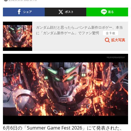
シェア
ポスト
送る
ガンダム顔だと思ったら…バンナム新作ロボゲー、本当
に「ガンダム新作ゲーム」でファン驚愕
全 9 枚
拡大写真
6月6日の「Summer Game Fest 2026」にて発表された、