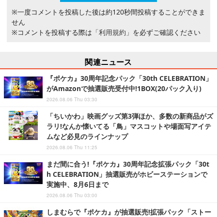
※一度コメントを投稿した後は約120秒間投稿することができま
せん
※コメントを投稿する際は
「利用規約」
を必ずご確認ください
関連ニュース
『ポケカ』30周年記念パック「30th CELEBRATION」
がAmazonで抽選販売受付中!1BOX(20パック入り)
2026.08.06 Thu 03:30
「ちいかわ」映画グッズ第3弾ほか、多数の新商品がズ
ラリ!なんか懐いてる「鳥」マスコットや場面写アイテ
ムなど必見のラインナップ
2026.08.06 Thu 11:25
まだ間に合う!『ポケカ』30周年記念拡張パック「30t
h CELEBRATION」抽選販売がホビーステーションで
実施中、8月6日まで
2026.08.06 Thu 03:00
しまむらで『ポケカ』が抽選販売!拡張パック「ストー