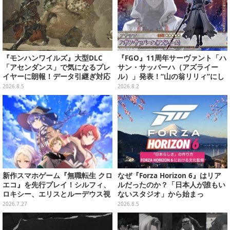
『モンハンワイルズ』大型DLC
『FGO』11周年サーヴァント「ハ
「アセンダンス」で気になるプレ
サン・サッバーハ（アズライー
イヤーに朗報！データ引継ぎ対応
ル）」発表！“山の翁リリィ”にし
の「序盤体験版」が本日8月5日配
てカルデアの経営顧問、待望のプ
2026.8.5
2026.8.2
信
レイアブル化
新作スマホゲーム『無職転生 クロ
なぜ『Forza Horizon 6』はリア
エコ』を先行プレイ！シルフィ、
ルだったのか？「日本人が誰もい
ロキシー、エリスとルーデウス視
ないスタジオ」から始まっ
点でイチャイチャできるマイルー
た、“生活感のある日本"の作り方
2026.7.27
2026.8.5
ム機能も存在しており……!?
【CEDEC2026】