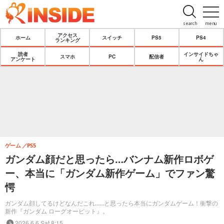
search
menu
アクセス
ホーム
スイッチ
PS5
PS4
ランキング
読者
インサイドちゃ
スマホ
PC
配信者
アンケート
ん
ゲーム
PS5
ガンダム顔だと思ったら…バンナム新作ロボゲ
ー、本当に「ガンダム新作ゲーム」でファン驚
愕
ガンダム顔してるけどなんだこれ……と思ったら本当にガンダムゲーム！衝撃の
新作『ガンダム ローグオービット』。
2026.6.6 Sat 8:15