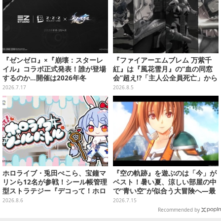
『ゼンゼロ』×『崩壊：スターレ
『ファイアーエムブレム 万紫千
イル』コラボ正式発表！誰が登場
紅』は『風花雪月』の“血の同窓
するのか…開催は2026年冬
会”超え!?「主人公全員死亡」から
始まる物語は、様々なシリーズ作
2026.7.17
2026.8.5
を想起させる
ホロライブ・兎田ぺこら、宝鐘マ
『空の軌跡』を遊ぶのは「今」が
リンら12名が参戦！シール帳管理
ベスト！暑い夏、涼しい部屋の中
型ストラテジー『デコって！ホロ
で“青い空”が似合う大冒険へ―最
ライブシールバトル』Steamスト
安値でセール中の『the 1st』か
2026.8.6
2026.7.15
アページ公開
ら新作『空の軌跡 the 2nd』まで
Recommended by
駆け抜けよう