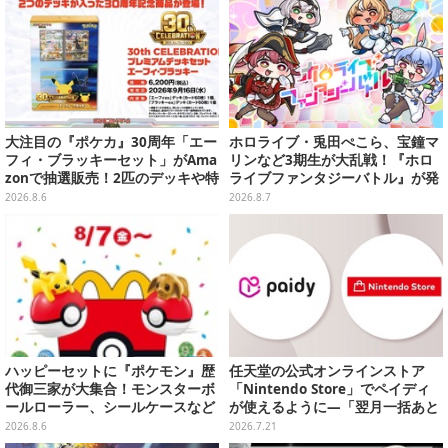
大注目の『ポケカ』30周年「エー
ホロライブ・兎田ぺこら、宝鐘マ
フィ・ブラッキーセット」がAma
リンなど3期生が大乱戦！『ホロ
zonで抽選販売！2匹のデッキや特
ライブファンタジーバトル』が発
別カードを収録
売ーお馴染みの語録が装備
2026.8.6
2026.8.7
に、“ニセ3期生”とのバトルもあ
る
ハッピーセットに『ポケモン』歴
任天堂の公式オンラインストア
代御三家が大集合！モンスターボ
「Nintendo Store」でペイディ
ールローラー、シールケースなど
が使えるように―「翌月一括あと
全12種
払い」「3・6回あと払い」が選択
2026.8.6
2026.7.21
可能