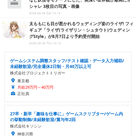
シャレ 3枚目の写真・画像
2026.08.08 Sat 15:10
太ももにも目が惹かれるウェディング姿のライザ! フィ
ギュア「ライザ(ライザリン・シュタウト)ウェディン
グStyle」が8月7日より予約受付開始
2026.08.06 Thu 10:15
ゲームシステム調整スタッフ/テスト確認・データ入力補助/
未経験歓迎/完全週休2日制・月40万以上可
株式会社プロジェクトトリガー
東京都
月給29万円～40万円
正社員
27卒・新卒「趣味を仕事に」ゲームスクリプター/ゲーム内
の挙動制御/未経験歓迎/賞与年2回
株式会社キソシン
神奈川県