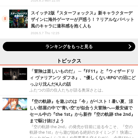
2026.8.3 Mon 22:00
スイッチ2版『スターフォックス』新キャラクターデ
ザインに海外ゲーマーが戸惑う！？リアルなパペット
風のキャラに違和感を抱く人も
2026.5.7 Thu 12:25
ランキングをもっと見る
トピックス
「冒険は楽しいものだ」 ─『FF11』と『ウィザードリ
ィ ヴァリアンツ ダフネ』、"優しくないRPG"の沼にど
っぷり沈んだ4人の話
ふたつの沼の住人たちが語る奥深さとは。
『空の軌跡』を遊ぶのは「今」がベスト！暑い夏、涼
しい部屋の中で“青い空”が似合う大冒険へ―最安値で
セール中の『the 1st』から新作『空の軌跡 the 2nd』
まで駆け抜けよう
『空の軌跡 the 2nd』の発売が目前に迫る今こそ、『空の
軌跡 the 1st』から遊び始める絶好のタイミング！ 快適に
なったゲームシステムや新要素を交えながら、今遊びたい