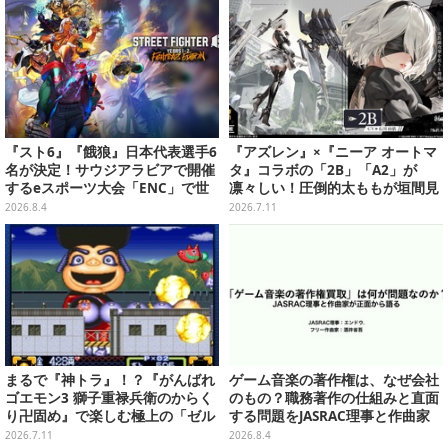
『スト6』『餓狼』日本代表選手6
『アズレン』×『ニーア オートマ
名が決定！サウジアラビアで開催
タ』コラボの「2B」「A2」が
するeスポーツ大会「ENC」で世
凛々しい！圧倒的太ももが垣間見
界に挑む
える“白ドレス着せ替え”も初公開
2026.8.4
2026.7.11
まるで『神トラ』！？『がんばれ
ゲーム音楽の著作権は、なぜ会社
ゴエモン3 獅子重禄兵衛のからく
のもの？職務著作の仕組みと直面
り卍固め』で楽しむ極上の「ゼル
する問題をJASRAC理事と作曲家
ダ要素」
が徹底解説【CEDEC 2026】
2026.7.11
2026.8.4