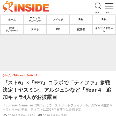
search
menu
アクセス
ホーム
スイッチ
PS5
PS4
ランキング
読者
インサイドちゃ
スマホ
PC
配信者
アンケート
ん
ゲーム
Nintendo Switch 2
『スト6』×『FF7』コラボで「ティファ」参戦
決定！ヤスミン、アルジュンなど「Year 4」追
加キャラ4人がお披露目
「Summer Game Fest 2026」にて『ストリートファイター6』のYear 4追加キ
ャラクターが発表！ティファは2027年春前半に参戦予定。
2026.6.7 Sun 12:34
2026.6.6 Sat 7:51