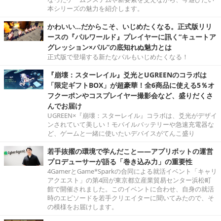
本シリーズの魅力を紹介します。
かわいい…だからこそ、いじめたくなる。正式版リリ
ースの『パルワールド』プレイヤーに訊く“キュートア
グレッション×パル”の底知れぬ魅力とは
正式版で登場する新たなパルもいじめたくなる！
『崩壊：スターレイル』爻光とUGREENのコラボは
「限定ギフトBOX」が超豪華！全6商品に使える5％オ
フクーポンやコスプレイヤー撮影会など、盛りだくさ
んでお届け
UGREEN×『崩壊：スターレイル』コラボは、爻光がデザイ
ンされていて美しい！モバイルバッテリーや急速充電器な
ど、ゲームと一緒に使いたいデバイスがてんこ盛り
若手抜擢の環境で学んだこと――アプリボットの運営
プロデューサーが語る「巻き込み力」の重要性
4GamerとGame*Sparkの合同による就活イベント「キャリ
アクエスト」の第4回が東京都立産業貿易センター浜松町
館で開催されました。このイベントに合わせ、自身の就活
時のエピソードを若手クリエイターに聞いてみたので、そ
の模様をお届けします。