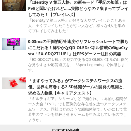
『Identity V 第五人格』の新モード「手記の加筆」は
PvEと聞いたけれど……実際どうなの？集まってプレイ
してみた！【プレイレポ】
『Identity V 第五人格』が好きな人やプレイしたことある
人、全くプレイしたことがない人など、様々な4人を集め
てプレイしてみました！
0.03msの圧倒的応答速度やリフレッシュレートで勝ち
にこだわる！鮮やかなQD-OLEDパネル搭載のGigaCry
sta「EX-GDQ271UEL」はFPSゲーマー注目の武器
「EX-GDQ271UEL」の魅力であるQD-OLEDパネルの圧倒的
な見やすさや応答速度を、『Apex Legends』で体感しま
す。
「まずやってみる」がアークシステムワークスの流
儀。世界を席巻する2.5D格闘ゲームの開発の裏側と、
求める人物像【キャリアクエスト】
『ギルティギア』シリーズなどで知られ、世界的な格闘ゲ
ーム大会「EVO」でも圧倒的な存在感を放つアークシステ
ムワークス。同社はどのような組織体制で、いかにして世
界中のファンを熱狂させるゲームを生み出しているのでし
ょうか。
おすすめ記事