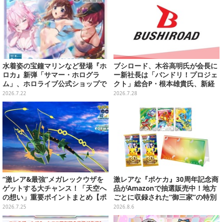
水着姿の宝鐘マリンなど登場『ホ
ブシロード、木谷高明氏が会長に
ロカ』新弾「サマー・ホログラ
ー新社長は「バンドリ！プロジェ
ム」、ホロライブ公式ショップで
クト」総合P・根本雄貴氏、新経
7月22日19時より予約受付！カー
営体制が発表
2026.7.22
2026.7.28
ドスリーブ、ケースも販売
“激レア&最強”メガレックウザを
激レアな『ポケカ』30周年記念商
ゲットする大チャンス！「天空へ
品がAmazonで抽選販売中！地方
の想い」重要ポイントまとめ【ポ
ごとに収録された“御三家”の特別
ケモンGO 秋田局】
カード
2026.7.25
2026.8.6