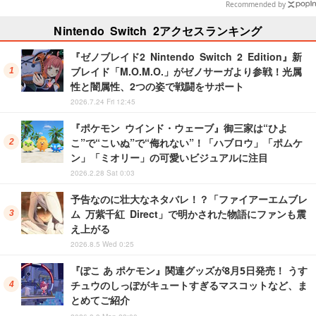
Recommended by
Nintendo Switch 2アクセスランキング
『ゼノブレイド2 Nintendo Switch 2 Edition』新
ブレイド「M.O.M.O.」がゼノサーガより参戦！光属
性と闇属性、2つの姿で戦闘をサポート
2026.7.24 Fri 12:45
『ポケモン ウインド・ウェーブ』御三家は“ひよ
こ”で“こいぬ”で“侮れない”！「ハブロウ」「ポムケ
ン」「ミオリー」の可愛いビジュアルに注目
2026.2.28 Sat 0:03
予告なのに壮大なネタバレ！？「ファイアーエムブレ
ム 万紫千紅 Direct」で明かされた物語にファンも震
え上がる
2026.8.5 Wed 0:25
『ぽこ あ ポケモン』関連グッズが8月5日発売！ うす
チュウのしっぽがキュートすぎるマスコットなど、ま
とめてご紹介