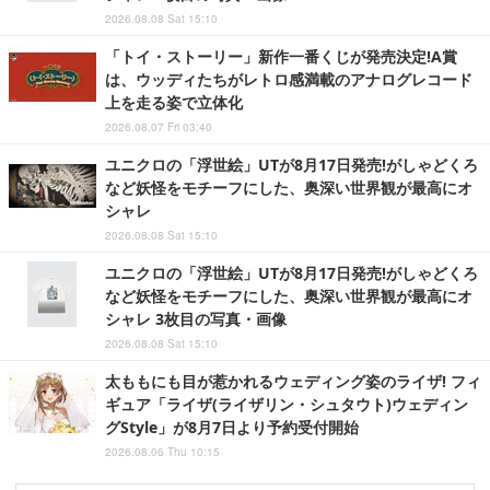
2026.08.08 Sat 15:10
「トイ・ストーリー」新作一番くじが発売決定!A賞
は、ウッディたちがレトロ感満載のアナログレコード
上を走る姿で立体化
2026.08.07 Fri 03:40
ユニクロの「浮世絵」UTが8月17日発売!がしゃどくろ
など妖怪をモチーフにした、奥深い世界観が最高にオ
シャレ
2026.08.08 Sat 15:10
ユニクロの「浮世絵」UTが8月17日発売!がしゃどくろ
など妖怪をモチーフにした、奥深い世界観が最高にオ
シャレ 3枚目の写真・画像
2026.08.08 Sat 15:10
太ももにも目が惹かれるウェディング姿のライザ! フィ
ギュア「ライザ(ライザリン・シュタウト)ウェディン
グStyle」が8月7日より予約受付開始
2026.08.06 Thu 10:15