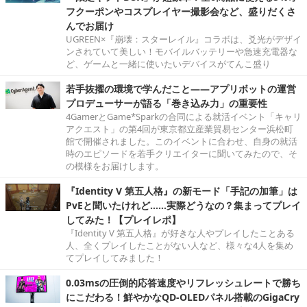
フクーポンやコスプレイヤー撮影会など、盛りだくさ
んでお届け
UGREEN×『崩壊：スターレイル』コラボは、爻光がデザイ
ンされていて美しい！モバイルバッテリーや急速充電器な
ど、ゲームと一緒に使いたいデバイスがてんこ盛り
若手抜擢の環境で学んだこと――アプリボットの運営
プロデューサーが語る「巻き込み力」の重要性
4GamerとGame*Sparkの合同による就活イベント「キャリ
アクエスト」の第4回が東京都立産業貿易センター浜松町
館で開催されました。このイベントに合わせ、自身の就活
時のエピソードを若手クリエイターに聞いてみたので、そ
の模様をお届けします。
『Identity V 第五人格』の新モード「手記の加筆」は
PvEと聞いたけれど……実際どうなの？集まってプレイ
してみた！【プレイレポ】
『Identity V 第五人格』が好きな人やプレイしたことある
人、全くプレイしたことがない人など、様々な4人を集め
てプレイしてみました！
0.03msの圧倒的応答速度やリフレッシュレートで勝ち
にこだわる！鮮やかなQD-OLEDパネル搭載のGigaCry