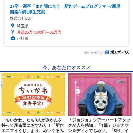
27卒・新卒「まだ間に合う」新作ゲームプログラマー/新規
開発/福利厚生充実
株式会社LOP
埼玉県
月給25万4,600円～32万円
正社員
Sponsored by
今、あなたにオススメ
「ちいかわ」たち3人がみかんを
「ジョジョ」シアーハートアタッ
持って座布団におすわり！「新作
クが人を感知！「1部」ジョナサ
エニマイくじ」より、ぬいぐるみ
ン＆ディオてちぬい、「3部」イ