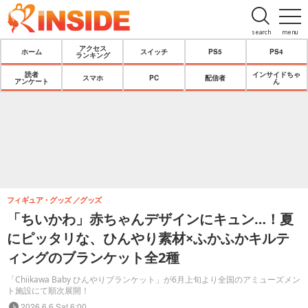
search
menu
アクセス
ホーム
スイッチ
PS5
PS4
ランキング
読者
インサイドちゃ
スマホ
PC
配信者
アンケート
ん
フィギュア・グッズ
グッズ
「ちいかわ」赤ちゃんデザインにキュン…！夏
にピッタリな、ひんやり素材×ふかふかキルテ
ィングのブランケット全2種
「Chiikawa Baby ひんやりブランケット」が6月上旬より全国のアミューズメン
ト施設にて順次展開！
2026.6.6 Sat 6:00