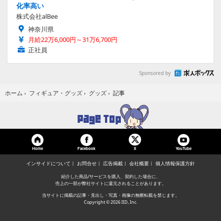
化率高い
株式会社alBee
神奈川県
月給22万6,000円～31万6,700円
正社員
Sponsored by
記事
ホーム
›
フィギュア・グッズ
›
グッズ
›
Home
Facebook
YouTube
X
インサイドについて
お問合せ
広告掲載
会社概要
個人情報保護方針
紹介した商品/サービスを購入、契約した場合に、
売上の一部が弊社サイトに還元されることがあります。
当サイトに掲載の記事・見出し・写真・画像の無断転載を禁じます。
Copyright © 2026 IID, Inc.