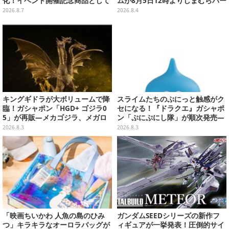
化！イベント開催記念商品として
ムが8月5日12時よりしまむらパー
METAL ROBOT魂に新登場
ク（オンラインストア）にて販
2026.8.7
2026.8.4
売！
キングギドラが大ボリュームで降
スライムたちのぷにっと触感がク
臨！ガシャポン「HGD+ ゴジラ0
セになる！『ドラクエ』ガシャポ
5」が再販―メカゴジラ、メガロ
ン「ぷにぷにし隊」が順次発売―
なども揃った全4種
全4種ではぐれメタルは固め
2026.8.3
2026.8.3
「映画ちいかわ 人魚の島のひみ
ガンダムSEEDシリーズの新作フ
つ」キラキラなオーロラバッグが
ィギュアが一挙発表！圧倒的サイ