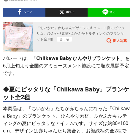
シェア
ポスト
送る
「ちいかわ」赤ちゃんデザインにキュン…！夏にピッタ
リな、ひんやり素材×ふかふかキルティングのブランケ
ット全2種
全 5 枚
拡大写真
パレードは、「
Chiikawa Baby ひんやりブランケット
」を
6月上旬より全国のアミューズメント施設にて順次展開予定
です。
◆夏にピッタリな「Chiikawa Baby」ブランケ
ット全2種
本商品は、「ちいかわ」たちが赤ちゃんになった「Chiikaw
a Baby」のブランケット。ひんやり素材、ふかふかキルテ
ィングの夏にピッタリなアイテムです。サイズは約80×100
cm。デザインは赤ちゃんたち集合と、お顔総柄の全2種で