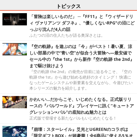
トピックス
「冒険は楽しいものだ」 ─『FF11』と『ウィザードリ
ィ ヴァリアンツ ダフネ』、"優しくないRPG"の沼にど
っぷり沈んだ4人の話
ふたつの沼の住人たちが語る奥深さとは。
『空の軌跡』を遊ぶのは「今」がベスト！暑い夏、涼
しい部屋の中で“青い空”が似合う大冒険へ―最安値で
セール中の『the 1st』から新作『空の軌跡 the 2nd』
まで駆け抜けよう
『空の軌跡 the 2nd』の発売が目前に迫る今こそ、『空の
軌跡 the 1st』から遊び始める絶好のタイミング！ 快適に
なったゲームシステムや新要素を交えながら、今遊びたい
本シリーズの魅力を紹介します。
かわいい…だからこそ、いじめたくなる。正式版リリ
ースの『パルワールド』プレイヤーに訊く“キュートア
グレッション×パル”の底知れぬ魅力とは
正式版で登場する新たなパルもいじめたくなる！
『崩壊：スターレイル』爻光とUGREENのコラボは
「限定ギフトBOX」が超豪華！全6商品に使える5％オ