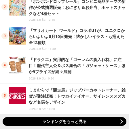
「ボンボンドロップシール」コンビニ商品テーマの新
作が公式抽選販売！おにぎり＆お弁当、ホットスナッ
クなど4種セット
2026.8.8 Sat 13:15
『マリオカート ワールド』コラボUTが、ユニクロか
らいよいよ8月10日発売！懐かしいイラストも揃えた
全12種類
2026.8.9 Sun 11:30
『ドラクエ』実用的な「ゴーレムの腕入れ枕」に注
目！歴代主人公＆ボス集合の「ガジェットケース」ほ
か9プライズが続々展開
2026.8.9 Sun 0:20
しまむらで「競走馬」ジップパーカやトレーナー、雑
貨が受注販売！トウカイテイオー、サイレンススズカ
など名馬をデザイン
2026.8.8 Sat 10:30
ランキングをもっと見る