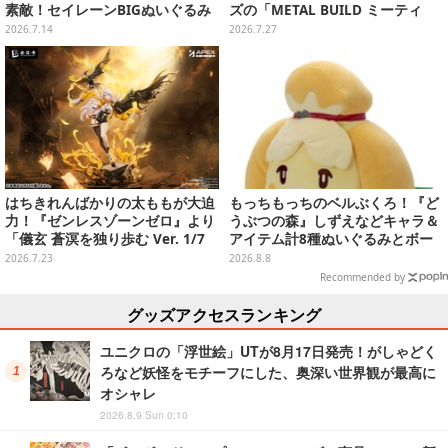
素敵！セイレーンBIGぬいぐるみ
ズの「METAL BUILD ミーティ
と共に7月下旬より順次プライズ
ア」や、新ブランド「アブソリュ
2026.7.14
2026.7.27
展開
ート アクト」も始動
はちきれんばかりの太ももが大迫
もっちもっちのベルぶくろ！『ど
力！『ゼンレスゾーンゼロ』より
うぶつの森』しずえなどキャラ＆
「儀玄 蒼溟を独り歩む Ver. 1/7
アイテム計8種ぬいぐるみとボー
完成品フィギュア」が予約受付中
ルチェーン付きマスコットが発売
2026.7.23
2026.8.8
Recommended by
グッズアクセスランキング
ユニクロの「浮世絵」UTが8月17日発売！がしゃどく
ろなど妖怪をモチーフにした、奥深い世界観が最高に
オシャレ
2026.8.9 Sun 0:10