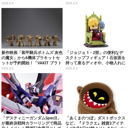
画像が初公開
ギー＆クリームのなりきり帽子な
2026.8.4
2026.8.9
どもプライズ展開
新作映画「装甲騎兵ボトムズ 灰色
「ジョジョ 1・2部」の便利なデ
の魔女」から6機体プラキットセ
スクトップフィギュア！石仮面を
ットが予約開始！「VAKIT プラト
持って座るディオや、小物入れに
ーン」第1弾、各部関節可動仕様
なるツェペリなどズラリ
2026.8.6
2026.8.9
「デスティニーガンダムSpecII」
「あくまのつぼ」ダストボックス
が最終決戦時カラーリングで商品
など、『ドラクエ』雑貨3アイテ