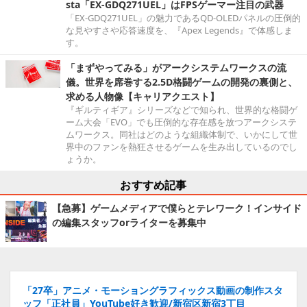
sta「EX-GDQ271UEL」はFPSゲーマー注目の武器
「EX-GDQ271UEL」の魅力であるQD-OLEDパネルの圧倒的
な見やすさや応答速度を、『Apex Legends』で体感しま
す。
「まずやってみる」がアークシステムワークスの流
儀。世界を席巻する2.5D格闘ゲームの開発の裏側と、
求める人物像【キャリアクエスト】
『ギルティギア』シリーズなどで知られ、世界的な格闘ゲ
ーム大会「EVO」でも圧倒的な存在感を放つアークシステ
ムワークス。同社はどのような組織体制で、いかにして世
界中のファンを熱狂させるゲームを生み出しているのでし
ょうか。
おすすめ記事
【急募】ゲームメディアで僕らとテレワーク！インサイド
の編集スタッフorライターを募集中
「27卒」アニメ・モーショングラフィックス動画の制作スタ
ッフ「正社員」YouTube好き歓迎/新宿区新宿3丁目