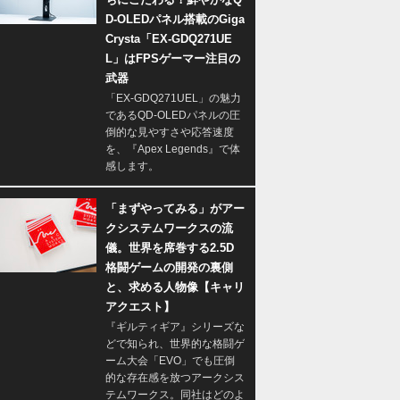
D-OLEDパネル搭載のGiga
Crysta「EX-GDQ271UE
L」はFPSゲーマー注目の
武器
「EX-GDQ271UEL」の魅力
であるQD-OLEDパネルの圧
倒的な見やすさや応答速度
を、『Apex Legends』で体
感します。
「まずやってみる」がアー
クシステムワークスの流
儀。世界を席巻する2.5D
格闘ゲームの開発の裏側
と、求める人物像【キャリ
アクエスト】
『ギルティギア』シリーズな
どで知られ、世界的な格闘ゲ
ーム大会「EVO」でも圧倒
的な存在感を放つアークシス
テムワークス。同社はどのよ