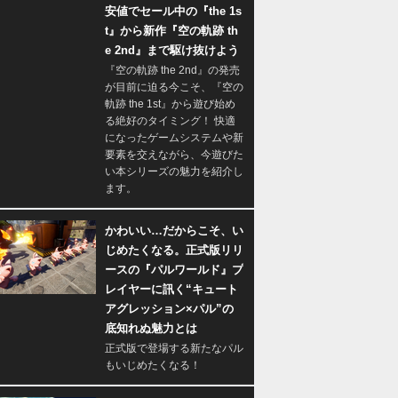
安値でセール中の『the 1s
t』から新作『空の軌跡 th
e 2nd』まで駆け抜けよう
『空の軌跡 the 2nd』の発売
が目前に迫る今こそ、『空の
軌跡 the 1st』から遊び始め
る絶好のタイミング！ 快適
になったゲームシステムや新
要素を交えながら、今遊びた
い本シリーズの魅力を紹介し
ます。
かわいい…だからこそ、い
じめたくなる。正式版リリ
ースの『パルワールド』プ
レイヤーに訊く“キュート
アグレッション×パル”の
底知れぬ魅力とは
正式版で登場する新たなパル
もいじめたくなる！