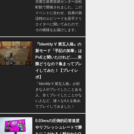
京都立産業貿易センター浜松
町館で開催されました。この
イベントに合わせ、自身の就
活時のエピソードを若手クリ
エイターに聞いてみたので、
その模様をお届けします。
『Identity V 第五人格』の
新モード「手記の加筆」は
PvEと聞いたけれど……実
際どうなの？集まってプレ
イしてみた！【プレイレ
ポ】
『Identity V 第五人格』が好
きな人やプレイしたことある
人、全くプレイしたことがな
い人など、様々な4人を集め
てプレイしてみました！
0.03msの圧倒的応答速度
やリフレッシュレートで勝
ちにこだわる！鮮やかなQ