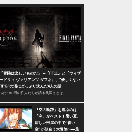
「冒険は楽しいものだ」 ─『FF11』と『ウィザ
ードリィ ヴァリアンツ ダフネ』、"優しくない
RPG"の沼にどっぷり沈んだ4人の話
ふたつの沼の住人たちが語る奥深さとは。
『空の軌跡』を遊ぶのは
「今」がベスト！暑い夏、
涼しい部屋の中で“青い
空”が似合う大冒険へ―最