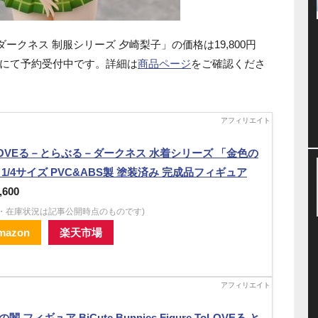
ダークネス 制服シリーズ 夕崎梨子」の価格は19,800円
にて予約受付中です。詳細は
商品ページ
をご確認くださ
LOVEる－とらぶる－ダークネス 水着シリーズ 「金色の
 1/4サイズ PVC&ABS製 塗装済み 完成品フィギュア
,600
格・在庫状況は記事公開時点のものです)
mazon
楽天市場
闇 フィギュア BiCute Bunnies Figure ToLOVEる と