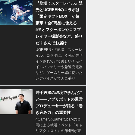
『崩壊：スターレイル』爻
光とUGREENのコラボは
「限定ギフトBOX」が超
豪華！全6商品に使える
5％オフクーポンやコスプ
レイヤー撮影会など、盛り
だくさんでお届け
UGREEN×『崩壊：スターレ
イル』コラボは、爻光がデザ
インされていて美しい！モバ
イルバッテリーや急速充電器
など、ゲームと一緒に使いた
いデバイスがてんこ盛り
若手抜擢の環境で学んだこ
と――アプリボットの運営
プロデューサーが語る「巻
き込み力」の重要性
4GamerとGame*Sparkの合
同による就活イベント「キャ
リアクエスト」の第4回が東