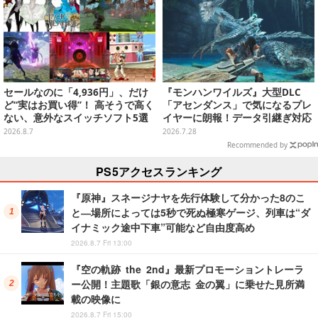
セールなのに「4,936円」、だけ
『モンハンワイルズ』大型DLC
ど“実はお買い得”！ 高そうで高く
「アセンダンス」で気になるプレ
ない、意外なスイッチソフト5選
イヤーに朗報！データ引継ぎ対応
の「序盤体験版」が配信決定
2026.8.7
2026.7.28
Recommended by
PS5アクセスランキング
『原神』スネージナヤを先行体験して分かった8のこ
と―場所によっては5秒で死ぬ極寒ゲージ、列車は“ダ
イナミック途中下車”可能など自由度高め
2026.8.7 Fri 13:00
『空の軌跡 the 2nd』最新プロモーショントレーラ
ー公開！主題歌「銀の意志 金の翼」に乗せた見所満
載の映像に
2026.8.7 Fri 15:00