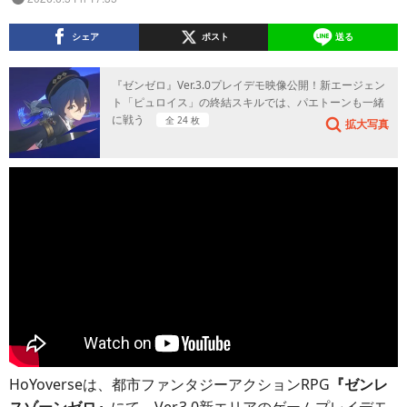
シェア
ポスト
送る
『ゼンゼロ』Ver.3.0プレイデモ映像公開！新エージェン
ト「ピュロイス」の終結スキルでは、パエトーンも一緒
に戦う
全 24 枚
拡大写真
HoYoverseは、都市ファンタジーアクションRPG
『ゼンレ