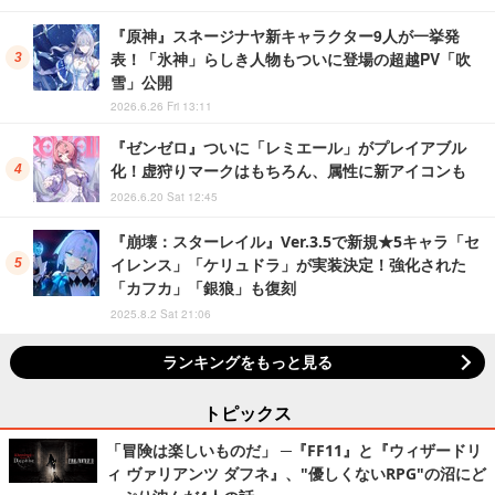
『原神』スネージナヤ新キャラクター9人が一挙発
表！「氷神」らしき人物もついに登場の超越PV「吹
雪」公開
2026.6.26 Fri 13:11
『ゼンゼロ』ついに「レミエール」がプレイアブル
化！虚狩りマークはもちろん、属性に新アイコンも
2026.6.20 Sat 12:45
『崩壊：スターレイル』Ver.3.5で新規★5キャラ「セ
イレンス」「ケリュドラ」が実装決定！強化された
「カフカ」「銀狼」も復刻
2025.8.2 Sat 21:06
ランキングをもっと見る
トピックス
「冒険は楽しいものだ」 ─『FF11』と『ウィザードリ
ィ ヴァリアンツ ダフネ』、"優しくないRPG"の沼にど