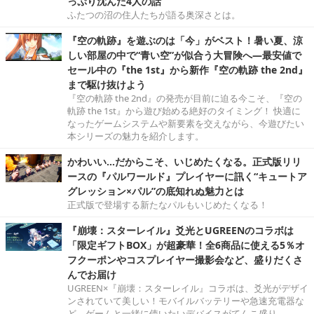
っぷり沈んだ4人の話
ふたつの沼の住人たちが語る奥深さとは。
『空の軌跡』を遊ぶのは「今」がベスト！暑い夏、涼
しい部屋の中で“青い空”が似合う大冒険へ―最安値で
セール中の『the 1st』から新作『空の軌跡 the 2nd』
まで駆け抜けよう
『空の軌跡 the 2nd』の発売が目前に迫る今こそ、『空の
軌跡 the 1st』から遊び始める絶好のタイミング！ 快適に
なったゲームシステムや新要素を交えながら、今遊びたい
本シリーズの魅力を紹介します。
かわいい…だからこそ、いじめたくなる。正式版リリ
ースの『パルワールド』プレイヤーに訊く“キュートア
グレッション×パル”の底知れぬ魅力とは
正式版で登場する新たなパルもいじめたくなる！
『崩壊：スターレイル』爻光とUGREENのコラボは
「限定ギフトBOX」が超豪華！全6商品に使える5％オ
フクーポンやコスプレイヤー撮影会など、盛りだくさ
んでお届け
UGREEN×『崩壊：スターレイル』コラボは、爻光がデザイ
ンされていて美しい！モバイルバッテリーや急速充電器な
ど、ゲームと一緒に使いたいデバイスがてんこ盛り