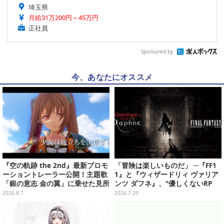
埼玉県
月給31万200円～45万円
正社員
Sponsored by
今、あなたにオススメ
『空の軌跡 the 2nd』最新プロモ
「冒険は楽しいものだ」 ─『FF1
ーショントレーラー公開！主題歌
1』と『ウィザードリィ ヴァリア
「銀の意志 金の翼」に乗せた見所
ンツ ダフネ』、"優しくないRP
満載の映像に
G"の沼にどっぷり沈んだ4人の話
2026.8.7
2026.7.29