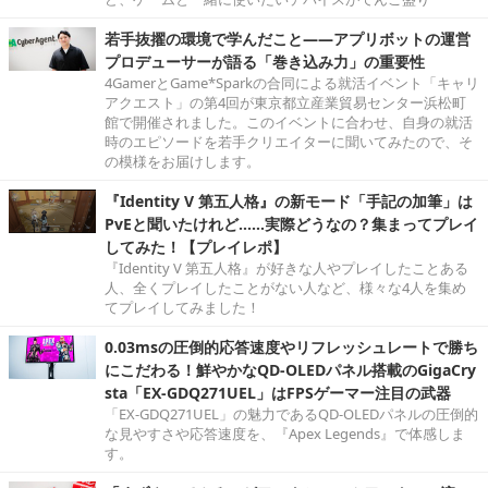
若手抜擢の環境で学んだこと――アプリボットの運営
プロデューサーが語る「巻き込み力」の重要性
4GamerとGame*Sparkの合同による就活イベント「キャリ
アクエスト」の第4回が東京都立産業貿易センター浜松町
館で開催されました。このイベントに合わせ、自身の就活
時のエピソードを若手クリエイターに聞いてみたので、そ
の模様をお届けします。
『Identity V 第五人格』の新モード「手記の加筆」は
PvEと聞いたけれど……実際どうなの？集まってプレイ
してみた！【プレイレポ】
『Identity V 第五人格』が好きな人やプレイしたことある
人、全くプレイしたことがない人など、様々な4人を集め
てプレイしてみました！
0.03msの圧倒的応答速度やリフレッシュレートで勝ち
にこだわる！鮮やかなQD-OLEDパネル搭載のGigaCry
sta「EX-GDQ271UEL」はFPSゲーマー注目の武器
「EX-GDQ271UEL」の魅力であるQD-OLEDパネルの圧倒的
な見やすさや応答速度を、『Apex Legends』で体感しま
す。