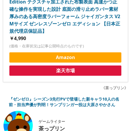
Edition テクスチャ加工された布製表面 高速かつ正
確な操作を実現した設計 底面の滑り止めラバー素材
厚みのある高密度ラバーフォーム ジャイガンタス V2
Mサイズ ゼンレスゾーンゼロ エディション 【日本正
規代理店保証品】
￥4,990
(価格・在庫状況は記事公開時点のものです)
Amazon
楽天市場
《茶っプリン》
『ゼンゼロ』シーズン3先行PVで登場した新キャラ10人の名
前・担当声優が判明！サンブリンガー役は大原さやかさん
ゲームライター
茶っプリン