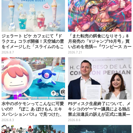
ジェラート ピケ カフェにて『ド
「また転売の餌食になりそう」8
ラクエ』コラボ開催！天空城の雲
月発売の「Vジャンプ10月号」買
をイメージした「スライムのもこ
い占めを危惧―『ワンピース カー
もこ天空クレープ」などを提供
ド』付録中止もやまぬ不安
2026.8.7
2026.7.21
水中のポケモンってこんなに可愛
PSディスク生産終了について、メ
いの!? 『ぽこ あ ぽけもん エキ
キシコのゲーマー議員による独占
スパンションパス』で見つけた、
禁止法違反の訴えが正式に進展―
ポケモンの新たな魅力【先行プレ
「テクノロジーは自由を拡大する
2026.8.3
2026.8.6
イレポ】
ために役立つべき」