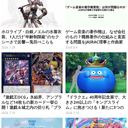
ホロライブ・白銀ノエルの水着衣
ゲーム音楽の著作権は、なぜ会社
装、1人だけ“年齢制限級”のセク
のもの？職務著作の仕組みと直面
シーさで反響―兎田ぺこらも
する問題をJASRAC理事と作曲家
「こ、こんなことが許されていい
が徹底解説【CEDEC 2026】
2026.7.28
2026.8.4
のか？」と興奮隠せず
『遊戯王OCG』氷結界、アンブラ
『ドラクエ』40周年記念展で、大
ルなど14枚もの新カード一挙公
きさ2m以上の「キングスライ
開！遊戯＆城之内の切り札「ブラ
ム」に抱きつける！新たに3つの
ック・デーモンズ・ドラゴン」も
展示や、コラボレストランが公開
2026.7.10
2026.7.10
新たな装いで登場