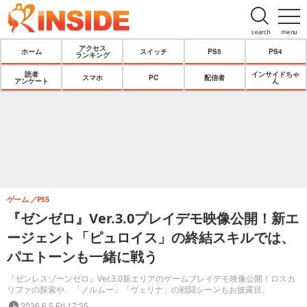
search
menu
アクセス
ホーム
スイッチ
PS5
PS4
ランキング
読者
インサイドちゃ
スマホ
PC
配信者
アンケート
ん
ゲーム
PS5
『ゼンゼロ』Ver.3.0プレイデモ映像公開！新エ
ージェント「ピュロイス」の終結スキルでは、
パエトーンも一緒に戦う
『ゼンレスゾーンゼロ』Ver.3.0新エリアのゲームプレイデモ映像公開！ロスカ
リファの探索や、「ノルムー」「ヴェリナ」の戦闘シーンもお披露目。
2026.6.5 Fri 17:35