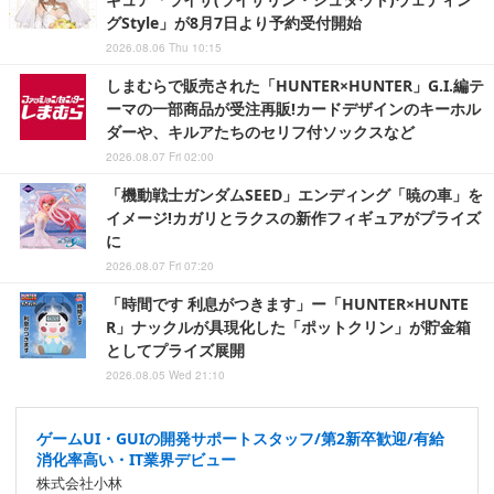
グStyle」が8月7日より予約受付開始
2026.08.06 Thu 10:15
しまむらで販売された「HUNTER×HUNTER」G.I.編テ
ーマの一部商品が受注再販!カードデザインのキーホル
ダーや、キルアたちのセリフ付ソックスなど
2026.08.07 Fri 02:00
「機動戦士ガンダムSEED」エンディング「暁の車」を
イメージ!カガリとラクスの新作フィギュアがプライズ
に
2026.08.07 Fri 07:20
「時間です 利息がつきます」ー「HUNTER×HUNTE
R」ナックルが具現化した「ポットクリン」が貯金箱
としてプライズ展開
2026.08.05 Wed 21:10
ゲームUI・GUIの開発サポートスタッフ/第2新卒歓迎/有給
消化率高い・IT業界デビュー
株式会社小林