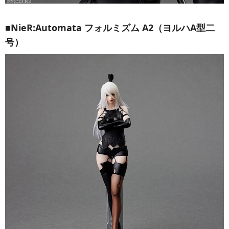
■NieR:Automata フォルミズム A2（ヨルハA型二
号）