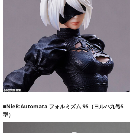
■NieR:Automata フォルミズム 9S（ヨルハ九号S
型）