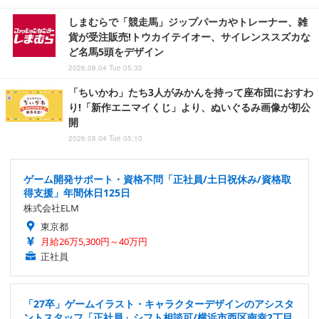
しまむらで「競走馬」ジップパーカやトレーナー、雑
貨が受注販売!トウカイテイオー、サイレンススズカな
ど名馬5頭をデザイン
2026.08.04 Tue 05:35
「ちいかわ」たち3人がみかんを持って座布団におすわ
り!「新作エニマイくじ」より、ぬいぐるみ画像が初公
開
2026.08.04 Tue 05:10
ゲーム開発サポート・資格不問「正社員/土日祝休み/資格取
得支援」年間休日125日
株式会社ELM
東京都
月給26万5,300円～40万円
正社員
「27卒」ゲームイラスト・キャラクターデザインのアシスタ
ントスタッフ「正社員」シフト相談可/横浜市西区南幸2丁目