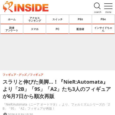
search
menu
アクセス
ホーム
スイッチ
PS5
PS4
ランキング
読者
インサイドちゃ
スマホ
PC
配信者
アンケート
ん
フィギュア・グッズ
フィギュア
スラリと伸びた美脚…！『NieR:Automata』
より「2B」「9S」「A2」たち3人のフィギュア
が6月7日から順次再販
『NieR:Automata（ニーア オートマタ）』より、フォルミズムシリーズの「2
B」「9S」「A2」フィギュアが再販！
2026.6.5 Fri 15:30