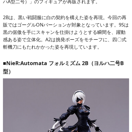
ハA型二号）」のフィギュアが再販されます。
2Bは、黒い戦闘服に白の契約を構えた姿を再現。今回の再
販ではゴーグルONバーションが対象となっています。9Sは
黒の倨傲を手にスキャンを仕掛けようとする瞬間を、躍動
感ある姿で立体化。A2は挑発ポーズをモチーフに、四〇式
斬機刀にもたれかかった姿を再現しています。
■NieR:Automata フォルミズム 2B（ヨルハ二号B
型）