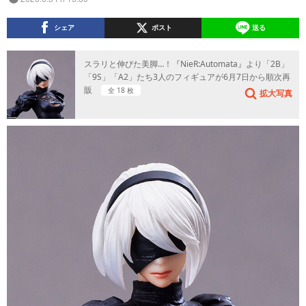
シェア
ポスト
送る
スラリと伸びた美脚…！『NieR:Automata』より「2B」
「9S」「A2」たち3人のフィギュアが6月7日から順次再
販
全 18 枚
拡大写真