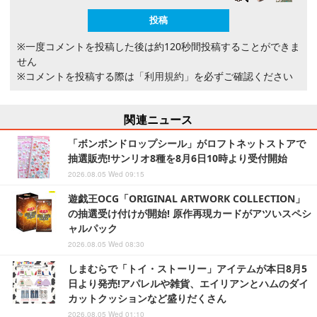
※一度コメントを投稿した後は約120秒間投稿することができま
せん
※コメントを投稿する際は
「利用規約」
を必ずご確認ください
関連ニュース
「ボンボンドロップシール」がロフトネットストアで
抽選販売!サンリオ8種を8月6日10時より受付開始
2026.08.05 Wed 09:15
遊戯王OCG「ORIGINAL ARTWORK COLLECTION」
の抽選受け付けが開始! 原作再現カードがアツいスペシ
ャルパック
2026.08.05 Wed 08:30
しまむらで「トイ・ストーリー」アイテムが本日8月5
日より発売!アパレルや雑貨、エイリアンとハムのダイ
カットクッションなど盛りだくさん
2026.08.05 Wed 01:10