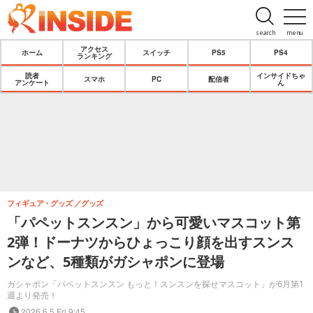
search
menu
アクセス
ホーム
スイッチ
PS5
PS4
ランキング
読者
インサイドちゃ
スマホ
PC
配信者
アンケート
ん
フィギュア・グッズ
グッズ
「パペットスンスン」から可愛いマスコット第
2弾！ドーナツからひょっこり顔を出すスンス
ンなど、5種類がガシャポンに登場
ガシャポン「パペットスンスン もっと！スンスンを探せマスコット」が6月第1
週より発売！
2026.6.5 Fri 9:45