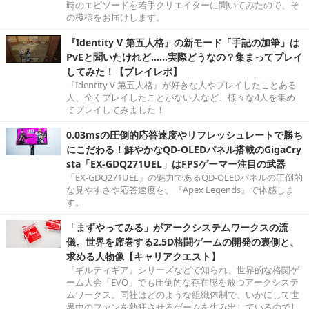
時のエピソードを若手クリエイターに聞いてみたので、そ
の模様をお届けします。
『Identity V 第五人格』の新モード「手記の加筆」は
PvEと聞いたけれど……実際どうなの？集まってプレイ
してみた！【プレイレポ】
『Identity V 第五人格』が好きな人やプレイしたことある
人、全くプレイしたことがない人など、様々な4人を集め
てプレイしてみました！
0.03msの圧倒的応答速度やリフレッシュレートで勝ち
にこだわる！鮮やかなQD-OLEDパネル搭載のGigaCry
sta「EX-GDQ271UEL」はFPSゲーマー注目の武器
「EX-GDQ271UEL」の魅力であるQD-OLEDパネルの圧倒的
な見やすさや応答速度を、『Apex Legends』で体感しま
す。
「まずやってみる」がアークシステムワークスの流
儀。世界を席巻する2.5D格闘ゲームの開発の裏側と、
求める人物像【キャリアクエスト】
『ギルティギア』シリーズなどで知られ、世界的な格闘ゲ
ーム大会「EVO」でも圧倒的な存在感を放つアークシステ
ムワークス。同社はどのような組織体制で、いかにして世
界中のファンを熱狂させるゲームを生み出しているのでし