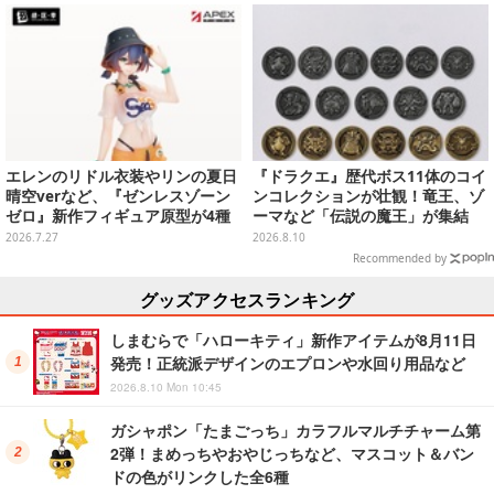
エレンのリドル衣装やリンの夏日
『ドラクエ』歴代ボス11体のコイ
晴空verなど、『ゼンレスゾーン
ンコレクションが壮観！竜王、ゾ
ゼロ』新作フィギュア原型が4種
ーマなど「伝説の魔王」が集結
公開！
2026.7.27
2026.8.10
Recommended by
グッズアクセスランキング
しまむらで「ハローキティ」新作アイテムが8月11日
発売！正統派デザインのエプロンや水回り用品など
2026.8.10 Mon 10:45
ガシャポン「たまごっち」カラフルマルチチャーム第
2弾！まめっちやおやじっちなど、マスコット＆バン
ドの色がリンクした全6種