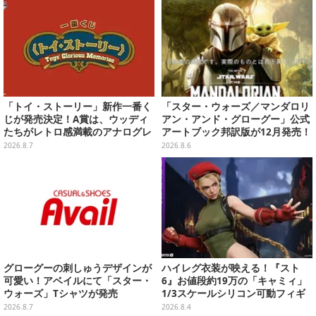
「トイ・ストーリー」新作一番く
「スター・ウォーズ／マンダロリ
じが発売決定！A賞は、ウッディ
アン・アンド・グローグー」公式
たちがレトロ感満載のアナログレ
アートブック邦訳版が12月発売！
コード上を走る姿で立体化
映画のコンセプトアートやスケッ
2026.8.7
2026.8.6
チを掲載
グローグーの刺しゅうデザインが
ハイレグ衣装が映える！『スト
可愛い！アベイルにて「スター・
6』お値段約19万の「キャミィ」
ウォーズ」Tシャツが発売
1/3スケールシリコン可動フィギ
ュアが圧巻のクオリティ
2026.8.7
2026.8.4