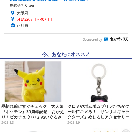
株式会社Creer
大阪府
月給29万円～40万円
正社員
Sponsored by
今、あなたにオススメ
品切れ前にすぐチェック！大人気
クロミやポムポムプリンたちがク
『ポケモン』30周年記念「おかえ
ールにキメる！「サンリオキャラ
り！ピカチュウ1/1」ぬいぐるみ
クターズ」めじるしアクセサリー
がポケモンセンターオンラインで
がガシャポン展開
2026.8.3
2026.8.9
販売中