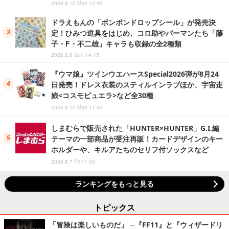
2026.8.10 Mon 12:45
ドラえもんの「ボンボンドロップシール」が発売決
定！ひみつ道具をはじめ、コロ助やパーマンたち「藤
子・F・不二雄」キャラも収録の全2種類
2026.8.9 Sun 14:15
『ウマ娘』ツインウエハースSpecial2026弾が8月24
日発売！ドレス衣装のスティルインラブほか、宇宙走
娘<コスモピュエラ>など全30種
2026.8.10 Mon 11:45
しまむらで販売された「HUNTER×HUNTER」G.I.編
テーマの一部商品が受注再販！カードデザインのキー
ホルダーや、キルアたちのセリフ付ソックスなど
2026.8.7 Fri 11:00
ランキングをもっと見る
トピックス
「冒険は楽しいものだ」 ─『FF11』と『ウィザードリ