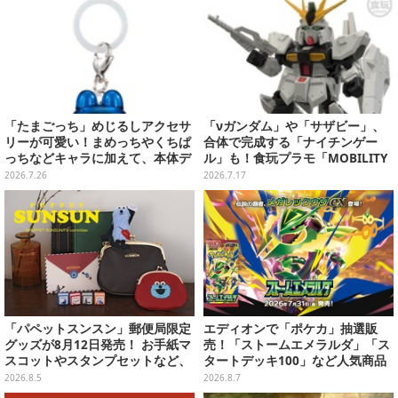
「たまごっち」めじるしアクセサ
「νガンダム」や「サザビー」、
リーが可愛い！まめっちやくちぱ
合体で完成する「ナイチンゲー
っちなどキャラに加えて、本体デ
ル」も！食玩プラモ「MOBILITY
ザイン含む全10種
JOINT GUNDAM」第13弾が12月
2026.7.26
2026.7.17
発売
「パペットスンスン」郵便局限定
エディオンで「ポケカ」抽選販
グッズが8月12日発売！ お手紙マ
売！「ストームエメラルダ」「ス
スコットやスタンプセットなど、
タートデッキ100」など人気商品
可愛すぎる全5アイテムがライン
が対象
2026.8.5
2026.8.7
ナップ