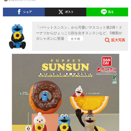
シェア
ポスト
送る
「パペットスンスン」から可愛いマスコット第2弾！ド
ーナツからひょっこり顔を出すスンスンなど、5種類が
ガシャポンに登場
全 6 枚
拡大写真