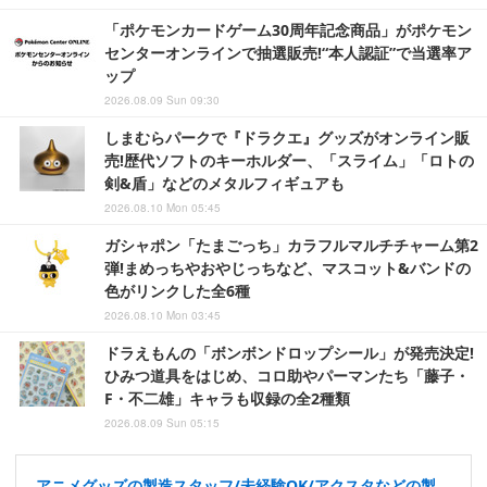
「ポケモンカードゲーム30周年記念商品」がポケモン
センターオンラインで抽選販売!“本人認証”で当選率ア
ップ
2026.08.09 Sun 09:30
しまむらパークで『ドラクエ』グッズがオンライン販
売!歴代ソフトのキーホルダー、「スライム」「ロトの
剣&盾」などのメタルフィギュアも
2026.08.10 Mon 05:45
ガシャポン「たまごっち」カラフルマルチチャーム第2
弾!まめっちやおやじっちなど、マスコット&バンドの
色がリンクした全6種
2026.08.10 Mon 03:45
ドラえもんの「ボンボンドロップシール」が発売決定!
ひみつ道具をはじめ、コロ助やパーマンたち「藤子・
F・不二雄」キャラも収録の全2種類
2026.08.09 Sun 05:15
アニメグッズの製造スタッフ/未経験OK/アクスタなどの製