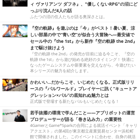
ィ ヴァリアンツ ダフネ』、"優しくないRPG"の沼にど
っぷり沈んだ4人の話
ふたつの沼の住人たちが語る奥深さとは。
『空の軌跡』を遊ぶのは「今」がベスト！暑い夏、涼
しい部屋の中で“青い空”が似合う大冒険へ―最安値で
セール中の『the 1st』から新作『空の軌跡 the 2nd』
まで駆け抜けよう
『空の軌跡 the 2nd』の発売が目前に迫る今こそ、『空の
軌跡 the 1st』から遊び始める絶好のタイミング！ 快適に
なったゲームシステムや新要素を交えながら、今遊びたい
本シリーズの魅力を紹介します。
かわいい…だからこそ、いじめたくなる。正式版リリ
ースの『パルワールド』プレイヤーに訊く“キュートア
グレッション×パル”の底知れぬ魅力とは
正式版で登場する新たなパルもいじめたくなる！
若手抜擢の環境で学んだこと――アプリボットの運営
プロデューサーが語る「巻き込み力」の重要性
4GamerとGame*Sparkの合同による就活イベント「キャリ
アクエスト」の第4回が東京都立産業貿易センター浜松町
館で開催されました。このイベントに合わせ、自身の就活