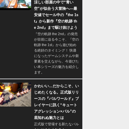
涼しい部屋の中で“青い
空”が似合う大冒険へ―最
安値でセール中の『the 1s
t』から新作『空の軌跡 th
e 2nd』まで駆け抜けよう
『空の軌跡 the 2nd』の発売
が目前に迫る今こそ、『空の
軌跡 the 1st』から遊び始め
る絶好のタイミング！ 快適
になったゲームシステムや新
要素を交えながら、今遊びた
い本シリーズの魅力を紹介し
ます。
かわいい…だからこそ、い
じめたくなる。正式版リリ
ースの『パルワールド』プ
レイヤーに訊く“キュート
アグレッション×パル”の
底知れぬ魅力とは
正式版で登場する新たなパル