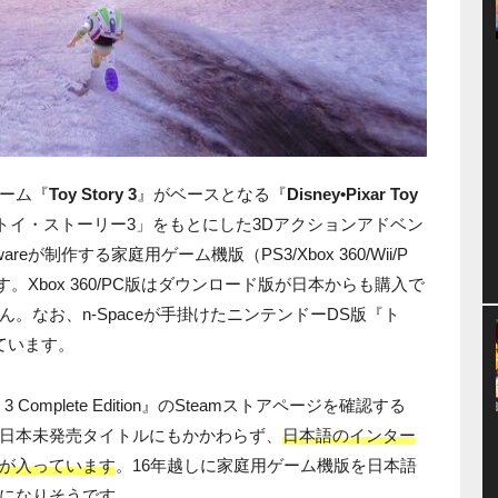
ゲーム『
Toy Story 3
』がベースとなる『
Disney•Pixar Toy
トイ・ストーリー3」をもとにした3Dアクションアドベン
wareが制作する家庭用ゲーム機版（PS3/Xbox 360/Wii/P
Xbox 360/PC版はダウンロード版が日本からも購入で
。なお、n-Spaceが手掛けたニンテンドーDS版『ト
ています。
ry 3 Complete Edition』のSteamストアページを確認する
日本未発売タイトルにもかかわらず、
日本語のインター
が入っています
。16年越しに家庭用ゲーム機版を日本語
になりそうです。