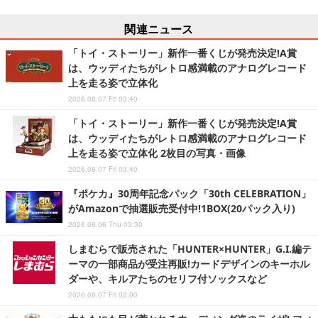
関連ニュース
「トイ・ストーリー」新作一番くじが発売決定!A賞
は、ウッディたちがレトロ感満載のアナログレコード
上を走る姿で立体化
2026.08.07 Fri 03:40
「トイ・ストーリー」新作一番くじが発売決定!A賞
は、ウッディたちがレトロ感満載のアナログレコード
上を走る姿で立体化 2枚目の写真・画像
2026.08.07 Fri 03:40
『ポケカ』30周年記念パック「30th CELEBRATION」
がAmazonで抽選販売受付中!1BOX(20パック入り)
2026.08.06 Thu 03:30
しまむらで販売された「HUNTER×HUNTER」G.I.編テ
ーマの一部商品が受注再販!カードデザインのキーホル
ダーや、キルアたちのセリフ付ソックスなど
2026.08.07 Fri 02:00