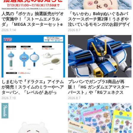
人気の『ポケカ』抽選販売がゲオ
「ちいかわ」Babyぬいぐるみパ
で実施中！「ストームエメラル
スケースポーチ第2弾！うさぎや
ダ」「MEGA スターターセットe
泣いているモモンガのお顔デザイ
x」各種の全4商品
ン全4種が8月下旬プライズ展開
2026.7.14
2026.8.7
しまむらで『ドラクエ』アイテム
プレバンでガンプラ3商品が再
が発売！スライムのミラーやヘア
販！「HG ガンダムエアマスター
ターバン、「レベルが あがっ
バースト」や「RGフェネクス
た！」アクセサリーなど
（ナラティブVer.）」も
2026.7.10
2026.8.7