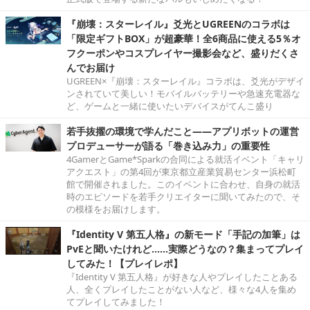
『崩壊：スターレイル』爻光とUGREENのコラボは
「限定ギフトBOX」が超豪華！全6商品に使える5％オ
フクーポンやコスプレイヤー撮影会など、盛りだくさ
んでお届け
UGREEN×『崩壊：スターレイル』コラボは、爻光がデザイ
ンされていて美しい！モバイルバッテリーや急速充電器な
ど、ゲームと一緒に使いたいデバイスがてんこ盛り
若手抜擢の環境で学んだこと――アプリボットの運営
プロデューサーが語る「巻き込み力」の重要性
4GamerとGame*Sparkの合同による就活イベント「キャリ
アクエスト」の第4回が東京都立産業貿易センター浜松町
館で開催されました。このイベントに合わせ、自身の就活
時のエピソードを若手クリエイターに聞いてみたので、そ
の模様をお届けします。
『Identity V 第五人格』の新モード「手記の加筆」は
PvEと聞いたけれど……実際どうなの？集まってプレイ
してみた！【プレイレポ】
『Identity V 第五人格』が好きな人やプレイしたことある
人、全くプレイしたことがない人など、様々な4人を集め
てプレイしてみました！