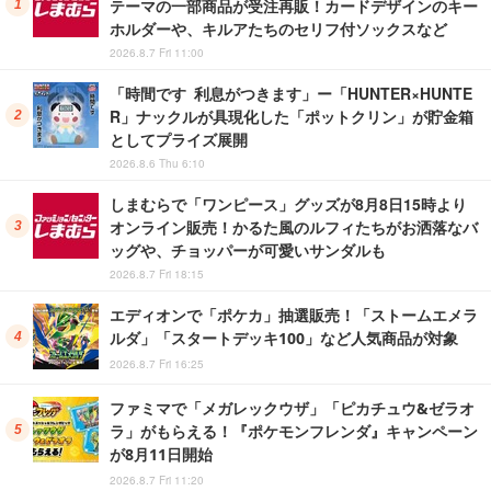
テーマの一部商品が受注再販！カードデザインのキー
ホルダーや、キルアたちのセリフ付ソックスなど
2026.8.7 Fri 11:00
「時間です 利息がつきます」ー「HUNTER×HUNTE
R」ナックルが具現化した「ポットクリン」が貯金箱
としてプライズ展開
2026.8.6 Thu 6:10
しまむらで「ワンピース」グッズが8月8日15時より
オンライン販売！かるた風のルフィたちがお洒落なバ
ッグや、チョッパーが可愛いサンダルも
2026.8.7 Fri 18:15
エディオンで「ポケカ」抽選販売！「ストームエメラ
ルダ」「スタートデッキ100」など人気商品が対象
2026.8.7 Fri 16:25
ファミマで「メガレックウザ」「ピカチュウ&ゼラオ
ラ」がもらえる！『ポケモンフレンダ』キャンペーン
が8月11日開始
2026.8.7 Fri 11:20