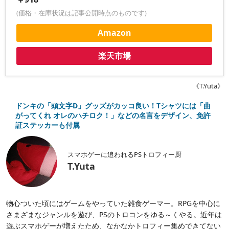
(価格・在庫状況は記事公開時点のものです)
Amazon
楽天市場
《T.Yuta》
ドンキの「頭文字D」グッズがカッコ良い！Tシャツには「曲
がってくれ オレのハチロク！」などの名言をデザイン、免許
証ステッカーも付属
スマホゲーに追われるPSトロフィー厨
T.Yuta
物心ついた頃にはゲームをやっていた雑食ゲーマー。RPGを中心に
さまざまなジャンルを遊び、PSのトロコンをゆる～くやる。近年は
遊ぶスマホゲーが増えたため、なかなかトロフィー集めできてない