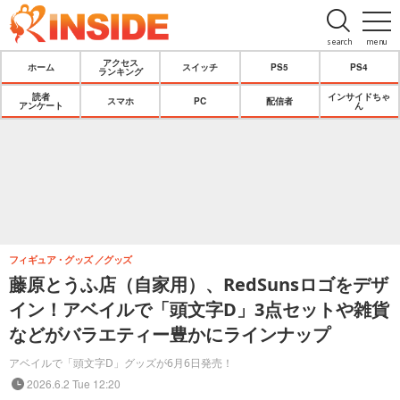
search
menu
アクセス
ホーム
スイッチ
PS5
PS4
ランキング
読者
インサイドちゃ
スマホ
PC
配信者
アンケート
ん
フィギュア・グッズ
グッズ
藤原とうふ店（自家用）、RedSunsロゴをデザ
イン！アベイルで「頭文字D」3点セットや雑貨
などがバラエティー豊かにラインナップ
アベイルで「頭文字D」グッズが6月6日発売！
2026.6.2 Tue 12:20