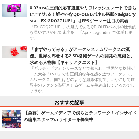
0.03msの圧倒的応答速度やリフレッシュレートで勝ち
にこだわる！鮮やかなQD-OLEDパネル搭載のGigaCry
sta「EX-GDQ271UEL」はFPSゲーマー注目の武器
「EX-GDQ271UEL」の魅力であるQD-OLEDパネルの圧倒的
な見やすさや応答速度を、『Apex Legends』で体感しま
す。
「まずやってみる」がアークシステムワークスの流
儀。世界を席巻する2.5D格闘ゲームの開発の裏側と、
求める人物像【キャリアクエスト】
『ギルティギア』シリーズなどで知られ、世界的な格闘ゲ
ーム大会「EVO」でも圧倒的な存在感を放つアークシステ
ムワークス。同社はどのような組織体制で、いかにして世
界中のファンを熱狂させるゲームを生み出しているのでし
ょうか。
おすすめ記事
【急募】ゲームメディアで僕らとテレワーク！インサイド
の編集スタッフorライターを募集中