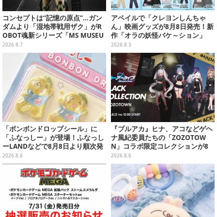
コンセプトは“記憶の原点”…ガン
アベイルで「クレヨンしんちゃ
ダムより「湿地帯戦用ザク」がR
ん」映画グッズが8月8日発売！新
OBOT魂新シリーズ「MS MUSEU
作「オラの妖怪バケ～ション」
M」で商品化！博物館イメージの
や、「ヘンダーランド」「暗黒タ
2026.8.7
2026.8.3
ベースも注目
マタマ」などをフィーチャー
「ボンボンドロップシール」に
『ブルアカ』ヒナ、アコなどゲヘ
「ふなっしー」が登場！ふなっし
ナ風紀委員たちの「ZOZOTOW
ーLANDなどで8月8日より順次発
N」コラボ限定コレクションが8
売
月13日より販売開始
2026.8.6
2026.8.6