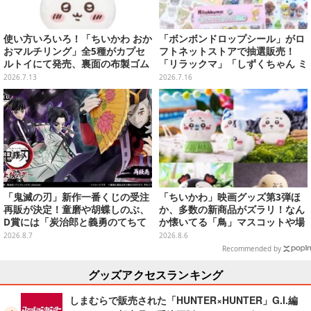
使い方いろいろ！「ちいかわ おか
「ボンボンドロップシール」がロ
おマルチリング」全5種がカプセ
フトネットストアで抽選販売！
ルトイにて発売、裏面の布製ゴム
「リラックマ」「しずくちゃん ミ
リングにより持ち物にも付けられ
ニ」など全12種をラインナップ
2026.7.13
2026.7.16
る
「鬼滅の刃」新作一番くじの受注
「ちいかわ」映画グッズ第3弾ほ
再販が決定！童磨や胡蝶しのぶ、
か、多数の新商品がズラリ！なん
D賞には「炭治郎と義勇のてちて
か懐いてる「鳥」マスコットや場
ちフィギュア」も
面写アイテムなど必見のラインナ
2026.8.7
2026.8.6
ップ
Recommended by
グッズアクセスランキング
しまむらで販売された「HUNTER×HUNTER」G.I.編