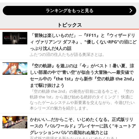
ランキングをもっと見る
トピックス
「冒険は楽しいものだ」 ─『FF11』と『ウィザードリ
ィ ヴァリアンツ ダフネ』、"優しくないRPG"の沼にど
っぷり沈んだ4人の話
ふたつの沼の住人たちが語る奥深さとは。
『空の軌跡』を遊ぶのは「今」がベスト！暑い夏、涼
しい部屋の中で“青い空”が似合う大冒険へ―最安値で
セール中の『the 1st』から新作『空の軌跡 the 2nd』
まで駆け抜けよう
『空の軌跡 the 2nd』の発売が目前に迫る今こそ、『空の
軌跡 the 1st』から遊び始める絶好のタイミング！ 快適に
なったゲームシステムや新要素を交えながら、今遊びたい
本シリーズの魅力を紹介します。
かわいい…だからこそ、いじめたくなる。正式版リリ
ースの『パルワールド』プレイヤーに訊く“キュートア
グレッション×パル”の底知れぬ魅力とは
正式版で登場する新たなパルもいじめたくなる！