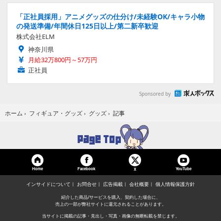
「正社員採用」アニメグッズの仕分け/未経験OK/キャラ小物
の発送準備/年間休日125日以上/第二新卒歓迎
株式会社ELM
神奈川県
月給32万800円～57万円
正社員
Sponsored by
記事
ホーム
›
フィギュア・グッズ
›
グッズ
›
Home
Facebook
YouTube
X
インサイドについて
お問合せ
広告掲載
会社概要
個人情報保護方針
紹介した商品/サービスを購入、契約した場合に、
売上の一部が弊社サイトに還元されることがあります。
当サイトに掲載の記事・見出し・写真・画像の無断転載を禁じます。