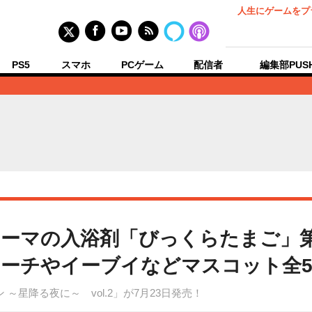
人生にゲームをプ
PS5
スマホ
PCゲーム
配信者
編集部PUS
テーマの入浴剤「びっくらたまご」第
ーチやイーブイなどマスコット全
～星降る夜に～ vol.2」が7月23日発売！