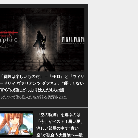
「冒険は楽しいものだ」 ─『FF11』と『ウィザ
ードリィ ヴァリアンツ ダフネ』、"優しくない
RPG"の沼にどっぷり沈んだ4人の話
ふたつの沼の住人たちが語る奥深さとは。
『空の軌跡』を遊ぶのは
「今」がベスト！暑い夏、
涼しい部屋の中で“青い
空”が似合う大冒険へ―最