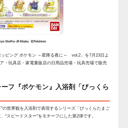
ピング ポケモン ～星降る夜に～ vol.2」を7月23日よ
ア・玩具店・家電量販店の日用品売場・玩具売場で販売
チーフ『ポケモン』入浴剤「びっくら
ざ”の世界観を入浴剤で表現するシリーズ「びっくらたまご
、“スピードスター”をモチーフにした第2弾です。