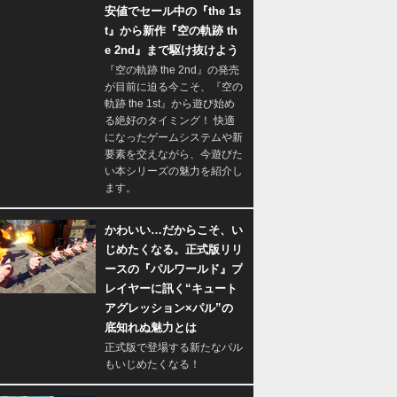
安値でセール中の『the 1s
t』から新作『空の軌跡 th
e 2nd』まで駆け抜けよう
『空の軌跡 the 2nd』の発売
が目前に迫る今こそ、『空の
軌跡 the 1st』から遊び始め
る絶好のタイミング！ 快適
になったゲームシステムや新
要素を交えながら、今遊びた
い本シリーズの魅力を紹介し
ます。
かわいい…だからこそ、い
じめたくなる。正式版リリ
ースの『パルワールド』プ
レイヤーに訊く“キュート
アグレッション×パル”の
底知れぬ魅力とは
正式版で登場する新たなパル
もいじめたくなる！