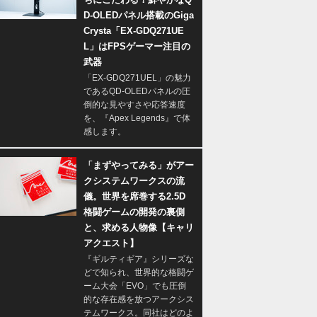
D-OLEDパネル搭載のGiga
Crysta「EX-GDQ271UE
L」はFPSゲーマー注目の
武器
「EX-GDQ271UEL」の魅力
であるQD-OLEDパネルの圧
倒的な見やすさや応答速度
を、『Apex Legends』で体
感します。
「まずやってみる」がアー
クシステムワークスの流
儀。世界を席巻する2.5D
格闘ゲームの開発の裏側
と、求める人物像【キャリ
アクエスト】
『ギルティギア』シリーズな
どで知られ、世界的な格闘ゲ
ーム大会「EVO」でも圧倒
的な存在感を放つアークシス
テムワークス。同社はどのよ