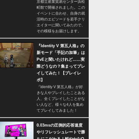
京都立産業貿易センター浜松
町館で開催されました。この
イベントに合わせ、自身の就
活時のエピソードを若手クリ
エイターに聞いてみたので、
その模様をお届けします。
『Identity V 第五人格』の
新モード「手記の加筆」は
PvEと聞いたけれど……実
際どうなの？集まってプレ
イしてみた！【プレイレ
ポ】
『Identity V 第五人格』が好
きな人やプレイしたことある
人、全くプレイしたことがな
い人など、様々な4人を集め
てプレイしてみました！
0.03msの圧倒的応答速度
やリフレッシュレートで勝
ちにこだわる！鮮やかなQ