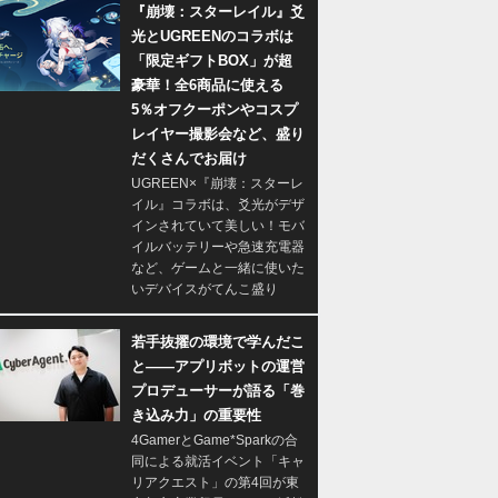
『崩壊：スターレイル』爻
光とUGREENのコラボは
「限定ギフトBOX」が超
豪華！全6商品に使える
5％オフクーポンやコスプ
レイヤー撮影会など、盛り
だくさんでお届け
UGREEN×『崩壊：スターレ
イル』コラボは、爻光がデザ
インされていて美しい！モバ
イルバッテリーや急速充電器
など、ゲームと一緒に使いた
いデバイスがてんこ盛り
若手抜擢の環境で学んだこ
と――アプリボットの運営
プロデューサーが語る「巻
き込み力」の重要性
4GamerとGame*Sparkの合
同による就活イベント「キャ
リアクエスト」の第4回が東