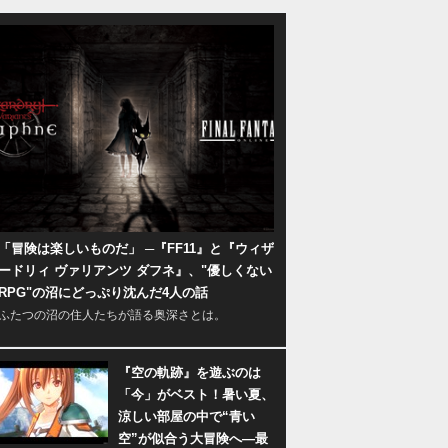
「冒険は楽しいものだ」 ─『FF11』と『ウィザ
ードリィ ヴァリアンツ ダフネ』、"優しくない
RPG"の沼にどっぷり沈んだ4人の話
ふたつの沼の住人たちが語る奥深さとは。
『空の軌跡』を遊ぶのは
「今」がベスト！暑い夏、
涼しい部屋の中で“青い
空”が似合う大冒険へ―最