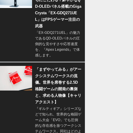
D-OLEDパネル搭載のGiga
Crysta「EX-GDQ271UE
L」はFPSゲーマー注目の
武器
「EX-GDQ271UEL」の魅力
であるQD-OLEDパネルの圧
倒的な見やすさや応答速度
を、『Apex Legends』で体
感します。
「まずやってみる」がアー
クシステムワークスの流
儀。世界を席巻する2.5D
格闘ゲームの開発の裏側
と、求める人物像【キャリ
アクエスト】
『ギルティギア』シリーズな
どで知られ、世界的な格闘ゲ
ーム大会「EVO」でも圧倒
的な存在感を放つアークシス
テムワークス。同社はどのよ