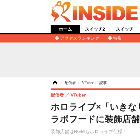
ホーム
スイッチ2
スイッチ
アクセスランキング
特集
ホーム
›
配信者
›
VTuber
›
記事
配信者
VTuber
ホロライブ×「いきな
ラボフードに装飾店舗
装飾店舗はBGMもホロライブ仕様！