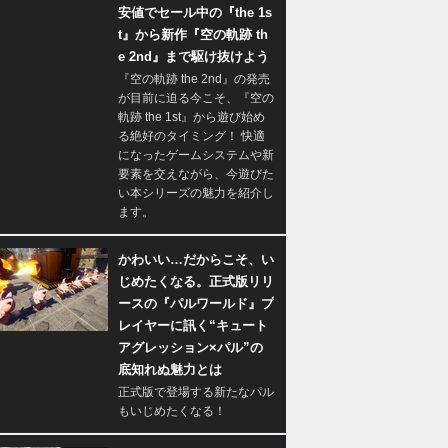
安値でセール中の『the 1s
t』から新作『空の軌跡 th
e 2nd』まで駆け抜けよう
『空の軌跡 the 2nd』の発売
が目前に迫る今こそ、『空の
軌跡 the 1st』から遊び始め
る絶好のタイミング！ 快適
になったゲームシステムや新
要素を交えながら、今遊びた
い本シリーズの魅力を紹介し
ます。
かわいい…だからこそ、い
じめたくなる。正式版リリ
ースの『パルワールド』プ
レイヤーに訊く“キュート
アグレッション×パル”の
底知れぬ魅力とは
正式版で登場する新たなパル
もいじめたくなる！