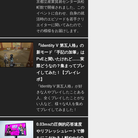
京都立産業貿易センター浜松
町館で開催されました。この
イベントに合わせ、自身の就
活時のエピソードを若手クリ
エイターに聞いてみたので、
その模様をお届けします。
『Identity V 第五人格』の
新モード「手記の加筆」は
PvEと聞いたけれど……実
際どうなの？集まってプレ
イしてみた！【プレイレ
ポ】
『Identity V 第五人格』が好
きな人やプレイしたことある
人、全くプレイしたことがな
い人など、様々な4人を集め
てプレイしてみました！
0.03msの圧倒的応答速度
やリフレッシュレートで勝
ちにこだわる！鮮やかなQ