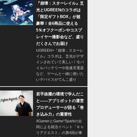
『崩壊：スターレイル』爻
光とUGREENのコラボは
「限定ギフトBOX」が超
豪華！全6商品に使える
5％オフクーポンやコスプ
レイヤー撮影会など、盛り
だくさんでお届け
UGREEN×『崩壊：スターレ
イル』コラボは、爻光がデザ
インされていて美しい！モバ
イルバッテリーや急速充電器
など、ゲームと一緒に使いた
いデバイスがてんこ盛り
若手抜擢の環境で学んだこ
と――アプリボットの運営
プロデューサーが語る「巻
き込み力」の重要性
4GamerとGame*Sparkの合
同による就活イベント「キャ
リアクエスト」の第4回が東