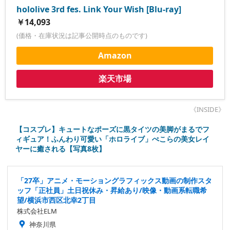
hololive 3rd fes. Link Your Wish [Blu-ray]
￥14,093
(価格・在庫状況は記事公開時点のものです)
Amazon
楽天市場
《INSIDE》
【コスプレ】キュートなポーズに黒タイツの美脚がまるでフ
ィギュア！ふんわり可愛い「ホロライブ」ぺこらの美女レイ
ヤーに癒される【写真8枚】
「27卒」アニメ・モーショングラフィックス動画の制作スタ
ッフ「正社員」土日祝休み・昇給あり/映像・動画系転職希
望/横浜市西区北幸2丁目
株式会社ELM
神奈川県