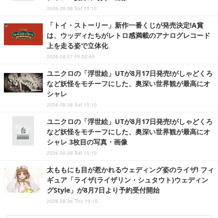
2026.08.08 Sat 15:10
「トイ・ストーリー」新作一番くじが発売決定!A賞
は、ウッディたちがレトロ感満載のアナログレコード
上を走る姿で立体化
2026.08.07 Fri 03:40
ユニクロの「浮世絵」UTが8月17日発売!がしゃどくろ
など妖怪をモチーフにした、奥深い世界観が最高にオ
シャレ
2026.08.08 Sat 15:10
ユニクロの「浮世絵」UTが8月17日発売!がしゃどくろ
など妖怪をモチーフにした、奥深い世界観が最高にオ
シャレ 3枚目の写真・画像
2026.08.08 Sat 15:10
太ももにも目が惹かれるウェディング姿のライザ! フィ
ギュア「ライザ(ライザリン・シュタウト)ウェディン
グStyle」が8月7日より予約受付開始
2026.08.06 Thu 10:15