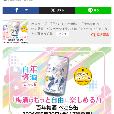
シェア
ポスト
送る
ホロライブ・兎田ぺこらコラボ酒、「百年梅酒 ぺこら
缶」発売！パッケージイラストは「まどか☆マギカ」な
どの蒼樹うめ氏
全 7 枚
拡大写真