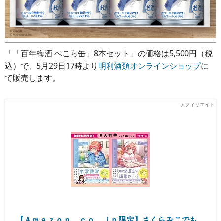
「「百年梅酒 ぺこら缶」8本セット」の価格は5,500円（税
込）で、5月29日17時より
明利酒類オンラインショップ
に
て販売します。
【Ａｍａｚｏｎ．ｃｏ．ｊｐ限定】さくらみこでも