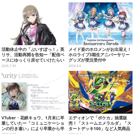
King』7分台クリアなど、フィジ
蘭メロコも「何からツッコめばい
カル最強な「風真いろは伝説」を
い」と困惑
振り返る【特集】
活動休止中の「ぶいすぽっ！」英
メイド姿のホロメンがお出迎え！
リサ、活動再開を告知ー「配信ペ
ホロライブ3期生アニバーサリー
ースにゆっくり戻せていけたらい
グッズが受注受付中
いな」と意気込み
2026.7.30
2026.8.6
VTuber・花鋏キョウ、1月末に卒
エディオンで「ポケカ」抽選販
業していたー「コミュニケーショ
売！「ストームエメラルダ」「ス
ンの行き違い」により卒業から半
タートデッキ100」など人気商品
年後に発表
が対象