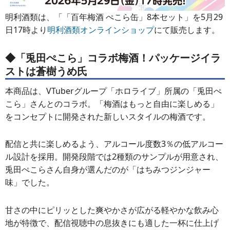
明利酒類は、「「百年梅酒 ぺこら缶」8本セット」を5月29
日17時より
明利酒類オンラインショップ
にて販売します。
◆「兎田ぺこら」コラボ梅酒！パッケージイラ
ストは蒼樹うめ氏
本商品は、VTuberグループ「ホロライブ」所属の「兎田ぺ
こら」さんとのコラボ。「梅酒はもっと自由に楽しめる」
をコンセプトに開発された新しいスタイルの梅酒です。
配信と共に楽しめるよう、アルコール度数3％の低アルコー
ル設計を採用。開発段階では2種類のサンプルが用意され、
兎田ぺこらさん自身が選んだのが「はちみつジンジャー
味」でした。
甘さの中にピリッとした爽やかさが広がる軽やかな飲み心
地が特徴で、配信視聴中の息抜きにも適した一杯に仕上げ