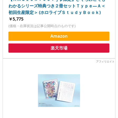
わかるシリーズ特典つき２冊セットＴｙｐｅ―Ａ＜
初回生産限定＞ (ホロライブＳｔｕｄｙＢｏｏｋ)
￥5,775
(価格・在庫状況は記事公開時点のものです)
Amazon
楽天市場