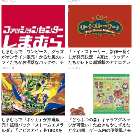
2026.7.23
2026.8.7
しまむらで「ワンピース」グッズ
「トイ・ストーリー」新作一番く
がオンライン販売！かるた風のル
じが発売決定！A賞は、ウッディ
フィたちがお洒落なバッグや、チ
たちがレトロ感満載のアナログレ
ョッパーが可愛いサンダルも
コード上を走る姿で立体化
2026.8.8
2026.8.7
しまむらで『ポケカ』が抽選販
『どうぶつの森』キャラマグネッ
売！拡張パック「ストームエメラ
ツが可愛い！たぬきちやしずえな
ルダ」「アビスアイ」各1BOXを
ど全24種、ゲーム内の便箋風メモ