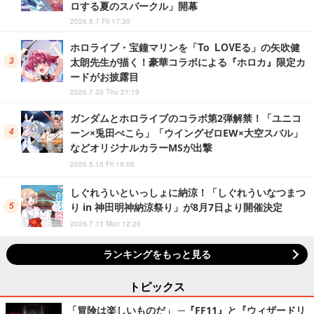
ロする夏のスパークル」開幕
2026.8.7 Fri 17:30
ホロライブ・宝鐘マリンを「To LOVEる」の矢吹健
太朗先生が描く！豪華コラボによる『ホロカ』限定カ
ードがお披露目
2026.7.30 Thu 21:19
ガンダムとホロライブのコラボ第2弾解禁！「ユニコ
ーン×兎田ぺこら」「ウイングゼロEW×大空スバル」
などオリジナルカラーMSが出撃
2026.5.15 Fri 19:06
しぐれういといっしょに納涼！「しぐれういなつまつ
り in 神田明神納涼祭り」が8月7日より開催決定
2026.7.13 Mon 12:20
ランキングをもっと見る
トピックス
「冒険は楽しいものだ」 ─『FF11』と『ウィザードリ