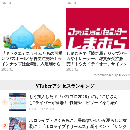
ラインナップ
カード全10種も
2026.8.5
2026.8.9
『ドラクエ』スライムたちの可愛
しまむらで「競走馬」ジップパー
い“バスボール”が再受注開始！ラ
カやトレーナー、雑貨が受注販
インナップは全6種、入浴剤から
売！トウカイテイオー、サイレン
モンスターのフィギュアが出てく
ススズカなど名馬をデザイン
2026.8.5
2026.8.8
る
Recommended by
VTuberアクセスランキング
もう加入した？『パワプロ2026』には“にじさん
じ”ライバーが登場！ 性能やエピソードをご紹介
2026.8.7 Fri 20:30
ホロライブ・さくらみこ、星街すいせいが夏らしい衣
装に！『ホロライブドリームス』新イベント「シンク