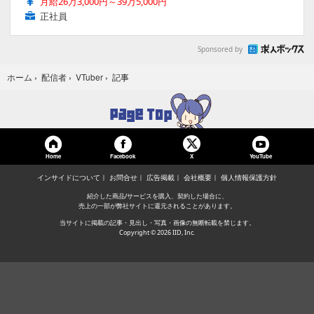
月給26万3,000円～39万5,000円
正社員
Sponsored by
記事
ホーム
›
配信者
›
VTuber
›
Home
Facebook
YouTube
X
インサイドについて
お問合せ
広告掲載
会社概要
個人情報保護方針
紹介した商品/サービスを購入、契約した場合に、
売上の一部が弊社サイトに還元されることがあります。
当サイトに掲載の記事・見出し・写真・画像の無断転載を禁じます。
Copyright © 2026 IID, Inc.