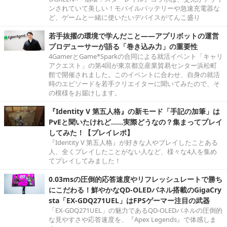
ンされていて美しい！モバイルバッテリーや急速充電器な
ど、ゲームと一緒に使いたいデバイスがてんこ盛り
若手抜擢の環境で学んだこと――アプリボットの運営
プロデューサーが語る「巻き込み力」の重要性
4GamerとGame*Sparkの合同による就活イベント「キャリ
アクエスト」の第4回が東京都立産業貿易センター浜松町
館で開催されました。このイベントに合わせ、自身の就活
時のエピソードを若手クリエイターに聞いてみたので、そ
の模様をお届けします。
『Identity V 第五人格』の新モード「手記の加筆」は
PvEと聞いたけれど……実際どうなの？集まってプレイ
してみた！【プレイレポ】
『Identity V 第五人格』が好きな人やプレイしたことある
人、全くプレイしたことがない人など、様々な4人を集め
てプレイしてみました！
0.03msの圧倒的応答速度やリフレッシュレートで勝ち
にこだわる！鮮やかなQD-OLEDパネル搭載のGigaCry
sta「EX-GDQ271UEL」はFPSゲーマー注目の武器
「EX-GDQ271UEL」の魅力であるQD-OLEDパネルの圧倒的
な見やすさや応答速度を、『Apex Legends』で体感しま