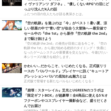
ィ ヴァリアンツ ダフネ』、"優しくないRPG"の沼にど
っぷり沈んだ4人の話
ふたつの沼の住人たちが語る奥深さとは。
『空の軌跡』を遊ぶのは「今」がベスト！暑い夏、涼
しい部屋の中で“青い空”が似合う大冒険へ―最安値で
セール中の『the 1st』から新作『空の軌跡 the 2nd』
まで駆け抜けよう
『空の軌跡 the 2nd』の発売が目前に迫る今こそ、『空の
軌跡 the 1st』から遊び始める絶好のタイミング！ 快適に
なったゲームシステムや新要素を交えながら、今遊びたい
本シリーズの魅力を紹介します。
かわいい…だからこそ、いじめたくなる。正式版リリ
ースの『パルワールド』プレイヤーに訊く“キュートア
グレッション×パル”の底知れぬ魅力とは
正式版で登場する新たなパルもいじめたくなる！
『崩壊：スターレイル』爻光とUGREENのコラボは
「限定ギフトBOX」が超豪華！全6商品に使える5％オ
フクーポンやコスプレイヤー撮影会など、盛りだくさ
んでお届け
UGREEN×『崩壊：スターレイル』コラボは、爻光がデザイ