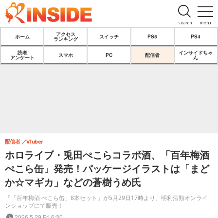
search
menu
アクセス
ホーム
スイッチ
PS5
PS4
ランキング
読者
インサイドちゃ
スマホ
PC
配信者
アンケート
ん
配信者
VTuber
ホロライブ・兎田ぺこらコラボ酒、「百年梅酒
ぺこら缶」発売！パッケージイラストは「まど
か☆マギカ」などの蒼樹うめ氏
「「百年梅酒 ぺこら缶」8本セット」が5月29日17時より、明利酒類オンライ
ンショップにて販売！
2026.5.29 Fri 6:30