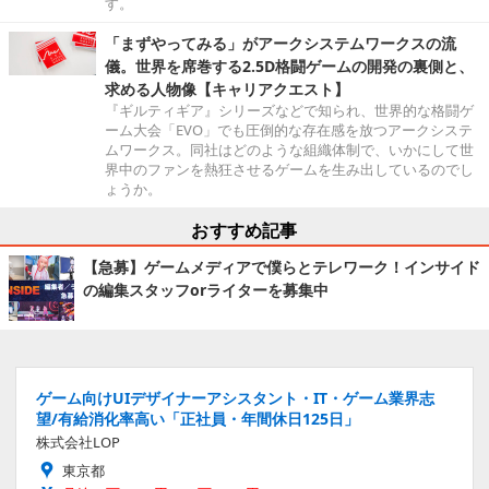
す。
「まずやってみる」がアークシステムワークスの流
儀。世界を席巻する2.5D格闘ゲームの開発の裏側と、
求める人物像【キャリアクエスト】
『ギルティギア』シリーズなどで知られ、世界的な格闘ゲ
ーム大会「EVO」でも圧倒的な存在感を放つアークシステ
ムワークス。同社はどのような組織体制で、いかにして世
界中のファンを熱狂させるゲームを生み出しているのでし
ょうか。
おすすめ記事
【急募】ゲームメディアで僕らとテレワーク！インサイド
の編集スタッフorライターを募集中
ゲーム向けUIデザイナーアシスタント・IT・ゲーム業界志
望/有給消化率高い「正社員・年間休日125日」
株式会社LOP
東京都