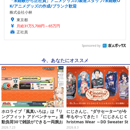
「未経験から正社員」アニメグッズの製造スタッフ/未経験O
K/アニメグッズの作成/ブランク歓迎
株式会社小林
東京都
月給31万5,700円～65万円
正社員
Sponsored by
今、あなたにオススメ
ホロライブ「風真いろは」は『リ
にじさんじ、"ダサセーター"が今
ングフィット アドベンチャー』運
年もやってきた！「にじさんじ C
動負荷30で雑談ができるー両腕お
hristmas Wear ～DD Sweater St
もりで『太鼓の達人』、『Jump
yle～」グッズが受注販売へ―狂
2026.7.23
2026.8.3