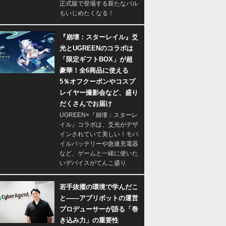
正式版で登場する新たなパル
もいじめたくなる！
『崩壊：スターレイル』爻
光とUGREENのコラボは
「限定ギフトBOX」が超
豪華！全6商品に使える
5％オフクーポンやコスプ
レイヤー撮影会など、盛り
だくさんでお届け
UGREEN×『崩壊：スターレ
イル』コラボは、爻光がデザ
インされていて美しい！モバ
イルバッテリーや急速充電器
など、ゲームと一緒に使いた
いデバイスがてんこ盛り
若手抜擢の環境で学んだこ
と――アプリボットの運営
プロデューサーが語る「巻
き込み力」の重要性