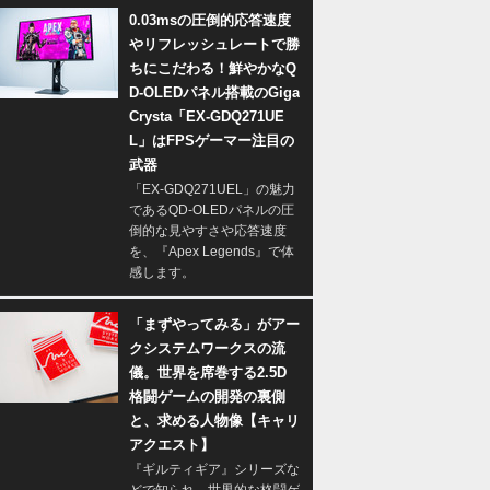
0.03msの圧倒的応答速度
やリフレッシュレートで勝
ちにこだわる！鮮やかなQ
D-OLEDパネル搭載のGiga
Crysta「EX-GDQ271UE
L」はFPSゲーマー注目の
武器
「EX-GDQ271UEL」の魅力
であるQD-OLEDパネルの圧
倒的な見やすさや応答速度
を、『Apex Legends』で体
感します。
「まずやってみる」がアー
クシステムワークスの流
儀。世界を席巻する2.5D
格闘ゲームの開発の裏側
と、求める人物像【キャリ
アクエスト】
『ギルティギア』シリーズな