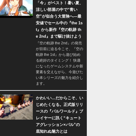
「今」がベスト！暑い夏、
涼しい部屋の中で“青い
空”が似合う大冒険へ―最
安値でセール中の『the 1s
t』から新作『空の軌跡 th
e 2nd』まで駆け抜けよう
『空の軌跡 the 2nd』の発売
が目前に迫る今こそ、『空の
軌跡 the 1st』から遊び始め
る絶好のタイミング！ 快適
になったゲームシステムや新
要素を交えながら、今遊びた
い本シリーズの魅力を紹介し
ます。
かわいい…だからこそ、い
じめたくなる。正式版リリ
ースの『パルワールド』プ
レイヤーに訊く“キュート
アグレッション×パル”の
底知れぬ魅力とは