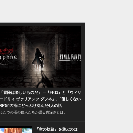
「冒険は楽しいものだ」 ─『FF11』と『ウィザ
ードリィ ヴァリアンツ ダフネ』、"優しくない
RPG"の沼にどっぷり沈んだ4人の話
ふたつの沼の住人たちが語る奥深さとは。
『空の軌跡』を遊ぶのは