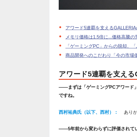
アワード5連覇を支えるGALLERI
メモリ価格は1.5倍に...価格高騰
「ゲーミングPC」からの脱却。
商品開発へのこだわり「今の市場
アワード5連覇を支えるG
――まずは「ゲーミングPCアワード
ですね。
西村祐典氏（以下、西村）：
あり
――5年前から変わらずに評価されて