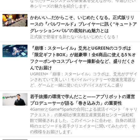
なったゲームシステムや新要素を交えながら、今遊びたい
本シリーズの魅力を紹介します。
かわいい…だからこそ、いじめたくなる。正式版リリ
ースの『パルワールド』プレイヤーに訊く“キュートア
グレッション×パル”の底知れぬ魅力とは
正式版で登場する新たなパルもいじめたくなる！
『崩壊：スターレイル』爻光とUGREENのコラボは
「限定ギフトBOX」が超豪華！全6商品に使える5％オ
フクーポンやコスプレイヤー撮影会など、盛りだくさ
んでお届け
UGREEN×『崩壊：スターレイル』コラボは、爻光がデザイ
ンされていて美しい！モバイルバッテリーや急速充電器な
ど、ゲームと一緒に使いたいデバイスがてんこ盛り
若手抜擢の環境で学んだこと――アプリボットの運営
プロデューサーが語る「巻き込み力」の重要性
4GamerとGame*Sparkの合同による就活イベント「キャリ
アクエスト」の第4回が東京都立産業貿易センター浜松町
館で開催されました。このイベントに合わせ、自身の就活
時のエピソードを若手クリエイターに聞いてみたので、そ
の模様をお届けします。