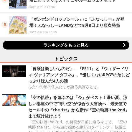
着にピッタリなステテコやルームウェアセット
2026.8.7 Fri 21:30
「ボンボンドロップシール」に「ふなっしー」が登
場！ふなっしーLANDなどで8月8日より順次発売
2026.8.6 Thu 10:15
ランキングをもっと見る
トピックス
「冒険は楽しいものだ」 ─『FF11』と『ウィザードリ
ィ ヴァリアンツ ダフネ』、"優しくないRPG"の沼にど
っぷり沈んだ4人の話
ふたつの沼の住人たちが語る奥深さとは。
『空の軌跡』を遊ぶのは「今」がベスト！暑い夏、涼
しい部屋の中で“青い空”が似合う大冒険へ―最安値で
セール中の『the 1st』から新作『空の軌跡 the 2nd』
まで駆け抜けよう
『空の軌跡 the 2nd』の発売が目前に迫る今こそ、『空の
軌跡 the 1st』から遊び始める絶好のタイミング！ 快適に