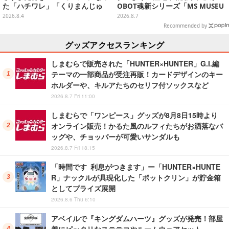
た「ハチワレ」「くりまんじゅ
OBOT魂新シリーズ「MS MUSEU
う」たちも可愛い全8種
M」で商品化！博物館イメージの
2026.8.4
2026.8.7
ベースも注目
Recommended by
グッズアクセスランキング
しまむらで販売された「HUNTER×HUNTER」G.I.編
テーマの一部商品が受注再販！カードデザインのキー
ホルダーや、キルアたちのセリフ付ソックスなど
2026.8.7 Fri 11:00
しまむらで「ワンピース」グッズが8月8日15時より
オンライン販売！かるた風のルフィたちがお洒落なバ
ッグや、チョッパーが可愛いサンダルも
2026.8.7 Fri 18:15
「時間です 利息がつきます」ー「HUNTER×HUNTE
R」ナックルが具現化した「ポットクリン」が貯金箱
としてプライズ展開
2026.8.6 Thu 6:10
アベイルで『キングダムハーツ』グッズが発売！部屋