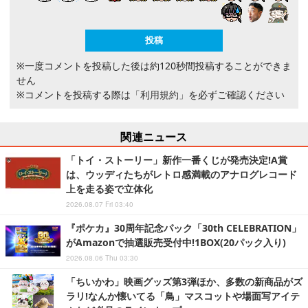
※一度コメントを投稿した後は約120秒間投稿することができま
せん
※コメントを投稿する際は
「利用規約」
を必ずご確認ください
関連ニュース
「トイ・ストーリー」新作一番くじが発売決定!A賞
は、ウッディたちがレトロ感満載のアナログレコード
上を走る姿で立体化
2026.08.07 Fri 03:40
『ポケカ』30周年記念パック「30th CELEBRATION」
がAmazonで抽選販売受付中!1BOX(20パック入り)
2026.08.06 Thu 03:30
「ちいかわ」映画グッズ第3弾ほか、多数の新商品がズ
ラリ!なんか懐いてる「鳥」マスコットや場面写アイテ