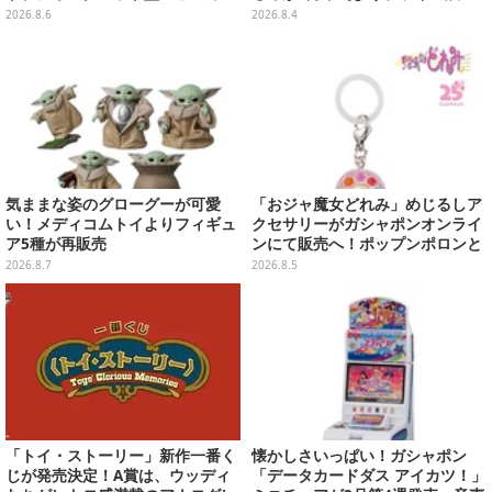
が順次プライズ展開！
開！“味自慢”のエプロンはポケッ
2026.8.6
2026.8.4
ト付き
気ままな姿のグローグーが可愛
「おジャ魔女どれみ」めじるしア
い！メディコムトイよりフィギュ
クセサリーがガシャポンオンライ
ア5種が再販売
ンにて販売へ！ポップンポロンと
魔法玉の2連チャームなど全9種
2026.8.7
2026.8.5
「トイ・ストーリー」新作一番く
懐かしさいっぱい！ガシャポン
じが発売決定！A賞は、ウッディ
「データカードダス アイカツ！」