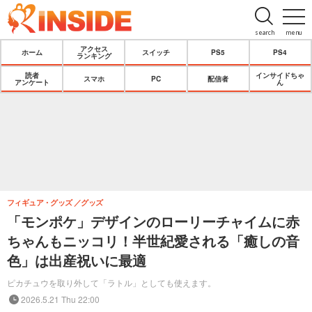
search
menu
アクセス
ホーム
スイッチ
PS5
PS4
ランキング
読者
インサイドちゃ
スマホ
PC
配信者
アンケート
ん
フィギュア・グッズ
グッズ
「モンポケ」デザインのローリーチャイムに赤
ちゃんもニッコリ！半世紀愛される「癒しの音
色」は出産祝いに最適
ピカチュウを取り外して「ラトル」としても使えます。
2026.5.21 Thu 22:00