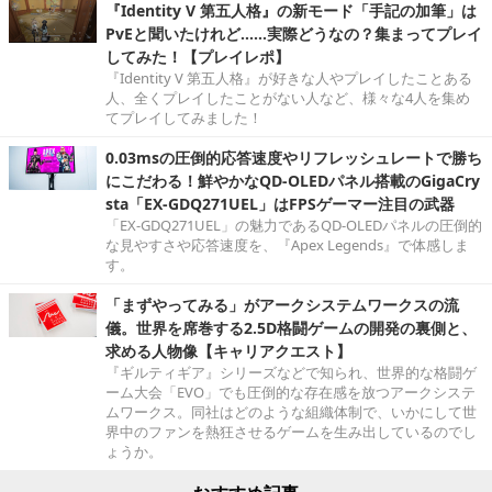
『Identity V 第五人格』の新モード「手記の加筆」は
PvEと聞いたけれど……実際どうなの？集まってプレイ
してみた！【プレイレポ】
『Identity V 第五人格』が好きな人やプレイしたことある
人、全くプレイしたことがない人など、様々な4人を集め
てプレイしてみました！
0.03msの圧倒的応答速度やリフレッシュレートで勝ち
にこだわる！鮮やかなQD-OLEDパネル搭載のGigaCry
sta「EX-GDQ271UEL」はFPSゲーマー注目の武器
「EX-GDQ271UEL」の魅力であるQD-OLEDパネルの圧倒的
な見やすさや応答速度を、『Apex Legends』で体感しま
す。
「まずやってみる」がアークシステムワークスの流
儀。世界を席巻する2.5D格闘ゲームの開発の裏側と、
求める人物像【キャリアクエスト】
『ギルティギア』シリーズなどで知られ、世界的な格闘ゲ
ーム大会「EVO」でも圧倒的な存在感を放つアークシステ
ムワークス。同社はどのような組織体制で、いかにして世
界中のファンを熱狂させるゲームを生み出しているのでし
ょうか。