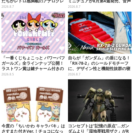
たちがレトロ感満載のアナログレ
ミニチュアが8月第4週発売、音声
コード上を走る姿で立体化
が流れる特別仕様も当たる
2026.8.7
2026.8.7
「一番くじちょこっと パワーパフ
自らが「ガンダム」の盾になる！
ガールズ」全ラインナップ公開！
「RX-78-2」のシールドモチーフ
ラストワン賞は鍵チャーム付きの
に、デザイン性と機能性抜群の寝
シール帳スペシャルセットを用意
袋がプレバンで2次予約
2026.8.5
2026.8.7
今度の「ちいかわ キャラパキ」は
コンセプトは“記憶の原点”…ガン
さすまた付きVer.！チョコになっ
ダムより「湿地帯戦用ザク」がR