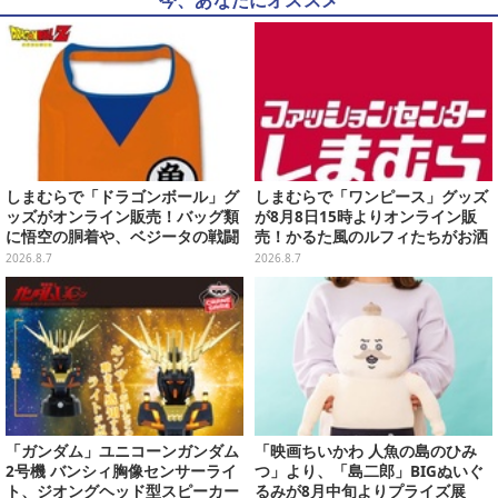
今、あなたにオススメ
しまむらで「ドラゴンボール」グ
しまむらで「ワンピース」グッズ
ッズがオンライン販売！バッグ類
が8月8日15時よりオンライン販
に悟空の胴着や、ベジータの戦闘
売！かるた風のルフィたちがお洒
服を大胆デザイン
落なバッグや、チョッパーが可愛
2026.8.7
2026.8.7
いサンダルも
「ガンダム」ユニコーンガンダム
「映画ちいかわ 人魚の島のひみ
2号機 バンシィ胸像センサーライ
つ」より、「島二郎」BIGぬいぐ
ト、ジオングヘッド型スピーカー
るみが8月中旬よりプライズ展