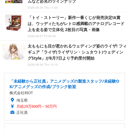
ムなど必見のラインナップ
2026.08.06 Thu 11:25
「トイ・ストーリー」新作一番くじが発売決定!A賞
は、ウッディたちがレトロ感満載のアナログレコード
上を走る姿で立体化 2枚目の写真・画像
2026.08.07 Fri 03:40
太ももにも目が惹かれるウェディング姿のライザ! フィ
ギュア「ライザ(ライザリン・シュタウト)ウェディン
グStyle」が8月7日より予約受付開始
2026.08.06 Thu 10:15
「未経験から正社員」アニメグッズの製造スタッフ/未経験O
K/アニメグッズの作成/ブランク歓迎
株式会社RIOT
埼玉県
月給29万600円～50万円
正社員