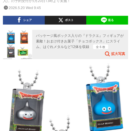
入)」の予約受付が5月20日13時より実施！
2026.5.20 Wed 9:45
シェア
ポスト
送る
パッケージ風ボックス入りの『ドラクエ』フィギュアが
素敵！おまけ付きお菓子「チョコボックス」にスライ
ム、はぐれメタルなど12体を収録
全 6 枚
拡大写真