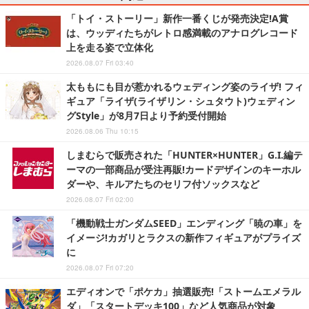
「トイ・ストーリー」新作一番くじが発売決定!A賞
は、ウッディたちがレトロ感満載のアナログレコード
上を走る姿で立体化
2026.08.07 Fri 03:40
太ももにも目が惹かれるウェディング姿のライザ! フィ
ギュア「ライザ(ライザリン・シュタウト)ウェディン
グStyle」が8月7日より予約受付開始
2026.08.06 Thu 10:15
しまむらで販売された「HUNTER×HUNTER」G.I.編テ
ーマの一部商品が受注再販!カードデザインのキーホル
ダーや、キルアたちのセリフ付ソックスなど
2026.08.07 Fri 02:00
「機動戦士ガンダムSEED」エンディング「暁の車」を
イメージ!カガリとラクスの新作フィギュアがプライズ
に
2026.08.07 Fri 07:20
エディオンで「ポケカ」抽選販売!「ストームエメラル
ダ」「スタートデッキ100」など人気商品が対象