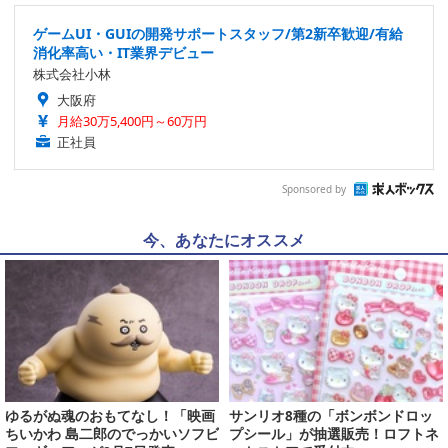
ゲームUI・GUIの開発サポートスタッフ/第2新卒歓迎/有給
消化率高い・IT業界デビュー
株式会社小林
大阪府
月給30万5,400円～60万円
正社員
Sponsored by
今、あなたにオススメ
ゆるがぬ魂のおもてなし！「映画
サンリオ8種の「ボンボンドロッ
ちいかわ 島二郎のでっかいソフビ
プシール」が抽選販売！ロフトネ