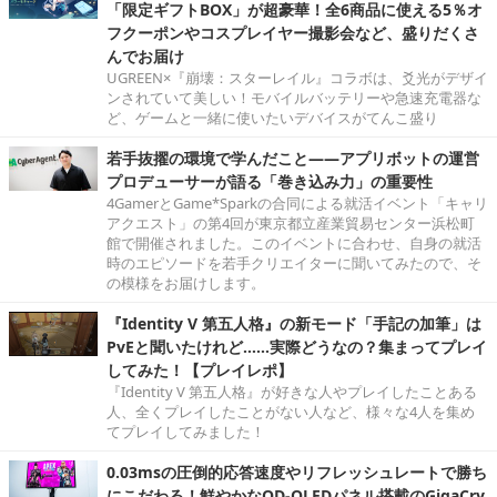
「限定ギフトBOX」が超豪華！全6商品に使える5％オ
フクーポンやコスプレイヤー撮影会など、盛りだくさ
んでお届け
UGREEN×『崩壊：スターレイル』コラボは、爻光がデザイ
ンされていて美しい！モバイルバッテリーや急速充電器な
ど、ゲームと一緒に使いたいデバイスがてんこ盛り
若手抜擢の環境で学んだこと――アプリボットの運営
プロデューサーが語る「巻き込み力」の重要性
4GamerとGame*Sparkの合同による就活イベント「キャリ
アクエスト」の第4回が東京都立産業貿易センター浜松町
館で開催されました。このイベントに合わせ、自身の就活
時のエピソードを若手クリエイターに聞いてみたので、そ
の模様をお届けします。
『Identity V 第五人格』の新モード「手記の加筆」は
PvEと聞いたけれど……実際どうなの？集まってプレイ
してみた！【プレイレポ】
『Identity V 第五人格』が好きな人やプレイしたことある
人、全くプレイしたことがない人など、様々な4人を集め
てプレイしてみました！
0.03msの圧倒的応答速度やリフレッシュレートで勝ち
にこだわる！鮮やかなQD-OLEDパネル搭載のGigaCry