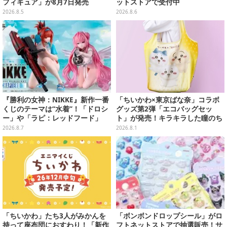
フィギュア」が8月7日発売
ットストアで受付中
2026.8.5
2026.8.6
『勝利の女神：NIKKE』新作一番
「ちいかわ×東京ばな奈」コラボ
くじのテーマは“水着”！「ドロシ
グッズ第2弾「エコバッグセッ
ー」や「ラピ：レッドフード」
ト」が発売！キラキラした瞳のち
が“背中で魅せる”ポーズで立体化
いかわたちと目が合う、限定デザ
2026.8.7
2026.8.1
インが可愛い
「ちいかわ」たち3人がみかんを
「ボンボンドロップシール」がロ
持って座布団におすわり！「新作
フトネットストアで抽選販売！サ