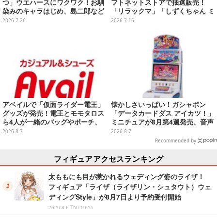
つ」ウエハースにワクワク！お馴
フトネットストアで抽選販売！
染みのキャラはじめ、島二郎など
「リラックマ」「しずくちゃん ミ
セイレーン編カード全22種
ニ」など全12種をラインナップ
2026.7.26
2026.7.16
アベイルで「仮面ライダー電王」
懐かしさいっぱい！ガシャポン
グッズが発売！電王とモモタロス
「データカードダス アイカツ！」
ら4人が一緒のバッグやポーチ、
ミニチュアが8月第4週発売、音声
収納ボックスも
が流れる特別仕様も当たる
2026.8.7
2026.8.7
Recommended by
フィギュアアクセスランキング
太ももにも目が惹かれるウェディング姿のライザ！
フィギュア「ライザ（ライザリン・シュタウト）ウェ
ディングStyle」が8月7日より予約受付開始
2026.8.6 Thu 19:15