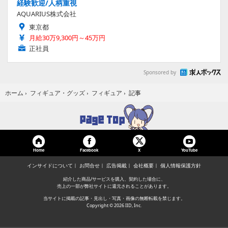
経験歓迎/人柄重視
AQUARIUS株式会社
東京都
月給30万9,300円～45万円
正社員
Sponsored by
記事
ホーム
›
フィギュア・グッズ
›
フィギュア
›
Home
Facebook
YouTube
X
インサイドについて
お問合せ
広告掲載
会社概要
個人情報保護方針
紹介した商品/サービスを購入、契約した場合に、
売上の一部が弊社サイトに還元されることがあります。
当サイトに掲載の記事・見出し・写真・画像の無断転載を禁じます。
Copyright © 2026 IID, Inc.