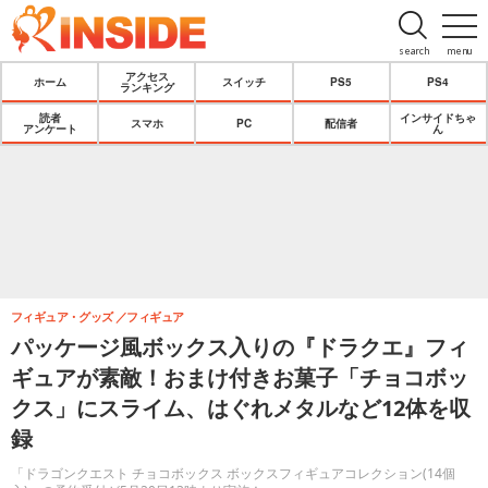
search
menu
アクセス
ホーム
スイッチ
PS5
PS4
ランキング
読者
インサイドちゃ
スマホ
PC
配信者
アンケート
ん
フィギュア・グッズ
フィギュア
パッケージ風ボックス入りの『ドラクエ』フィ
ギュアが素敵！おまけ付きお菓子「チョコボッ
クス」にスライム、はぐれメタルなど12体を収
録
「ドラゴンクエスト チョコボックス ボックスフィギュアコレクション(14個