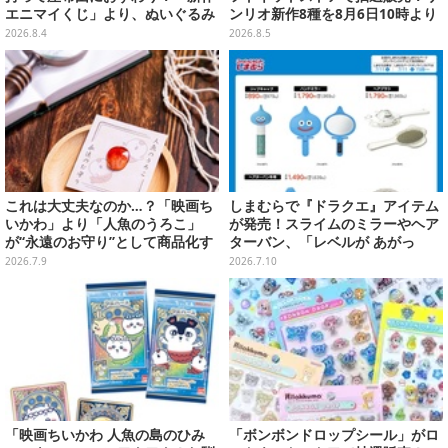
エニマイくじ」より、ぬいぐるみ
ンリオ新作8種を8月6日10時より
画像が初公開
受付開始
2026.8.4
2026.8.5
これは大丈夫なのか…？「映画ち
しまむらで『ドラクエ』アイテム
いかわ」より「人魚のうろこ」
が発売！スライムのミラーやヘア
が“永遠のお守り”として商品化す
ターバン、「レベルが あがっ
るも、「人の心がない」と話題
た！」アクセサリーなど
2026.7.9
2026.7.10
「映画ちいかわ 人魚の島のひみ
「ボンボンドロップシール」がロ