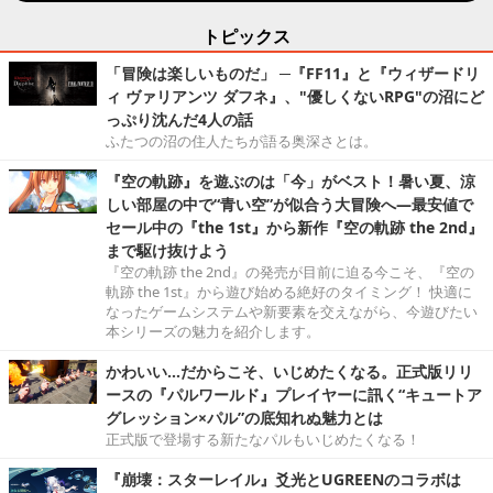
トピックス
「冒険は楽しいものだ」 ─『FF11』と『ウィザードリ
ィ ヴァリアンツ ダフネ』、"優しくないRPG"の沼にど
っぷり沈んだ4人の話
ふたつの沼の住人たちが語る奥深さとは。
『空の軌跡』を遊ぶのは「今」がベスト！暑い夏、涼
しい部屋の中で“青い空”が似合う大冒険へ―最安値で
セール中の『the 1st』から新作『空の軌跡 the 2nd』
まで駆け抜けよう
『空の軌跡 the 2nd』の発売が目前に迫る今こそ、『空の
軌跡 the 1st』から遊び始める絶好のタイミング！ 快適に
なったゲームシステムや新要素を交えながら、今遊びたい
本シリーズの魅力を紹介します。
かわいい…だからこそ、いじめたくなる。正式版リリ
ースの『パルワールド』プレイヤーに訊く“キュートア
グレッション×パル”の底知れぬ魅力とは
正式版で登場する新たなパルもいじめたくなる！
『崩壊：スターレイル』爻光とUGREENのコラボは