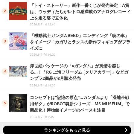
「トイ・ストーリー」新作一番くじが発売決定！A賞
は、ウッディたちがレトロ感満載のアナログレコード
上を走る姿で立体化
2026.8.7 Fri 12:40
「機動戦士ガンダムSEED」エンディング「暁の車」
をイメージ！カガリとラクスの新作フィギュアがプラ
イズに
2026.8.7 Fri 16:20
浮世絵パッケージの「νガンダム」が風情を感じ
る…！「RG 上海フリーダム [クリアカラー]」などガ
ンプラ2商品が8月順次発売
2026.8.7 Fri 19:30
コンセプトは“記憶の原点”…ガンダムより「湿地帯戦
用ザク」がROBOT魂新シリーズ「MS MUSEUM」で
商品化！博物館イメージのベースも注目
2026.8.7 Fri 9:45
ランキングをもっと見る