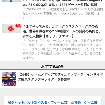
sta「EX-GDQ271UEL」はFPSゲーマー注目の武器
「EX-GDQ271UEL」の魅力であるQD-OLEDパネルの圧倒的
な見やすさや応答速度を、『Apex Legends』で体感しま
す。
「まずやってみる」がアークシステムワークスの流
儀。世界を席巻する2.5D格闘ゲームの開発の裏側と、
求める人物像【キャリアクエスト】
『ギルティギア』シリーズなどで知られ、世界的な格闘ゲ
ーム大会「EVO」でも圧倒的な存在感を放つアークシステ
ムワークス。同社はどのような組織体制で、いかにして世
界中のファンを熱狂させるゲームを生み出しているのでし
ょうか。
おすすめ記事
【急募】ゲームメディアで僕らとテレワーク！インサイド
の編集スタッフorライターを募集中
AIチャットボット対応スタッフゲームCS「正社員」ゲーム業