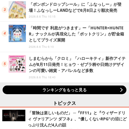
「ボンボンドロップシール」に「ふなっしー」が登
場！ふなっしーLANDなどで8月8日より順次発売
2026.8.6 Thu 10:15
「時間です 利息がつきます」ー「HUNTER×HUNTE
R」ナックルが具現化した「ポットクリン」が貯金箱
としてプライズ展開
2026.8.6 Thu 6:10
しまむらから「クロミ」「ハローキティ」新作アイテ
ムが8月11日発売！ヒョウ・ゼブラ柄や日焼けデザイ
ンの可愛い雑貨・アパレルなど多数
2026.8.6 Thu 18:40
ランキングをもっと見る
トピックス
「冒険は楽しいものだ」 ─『FF11』と『ウィザードリ
ィ ヴァリアンツ ダフネ』、"優しくないRPG"の沼にど
っぷり沈んだ4人の話