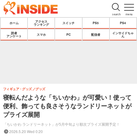
search
menu
アクセス
ホーム
スイッチ
PS5
PS4
ランキング
読者
インサイドちゃ
スマホ
PC
配信者
アンケート
ん
フィギュア・グッズ
グッズ
寝転んだような「ちいかわ」が可愛い！使って
便利、飾っても良さそうなランドリーネットが
プライズ展開
「ちいかわ ランドリーネット」が5月中旬より順次プライズ展開予定！
2026.5.20 Wed 0:20