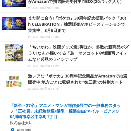
がAmazonで抽選販売受付中!1BOX(20パック入り)
2026.08.06 Thu 03:30
まだ間に合う!『ポケカ』30周年記念拡張パック「30t
h CELEBRATION」抽選販売がホビーステーションで
実施中、8月6日まで
2026.08.06 Thu 03:00
「ちいかわ」映画グッズ第3弾ほか、多数の新商品がズ
ラリ!なんか懐いてる「鳥」マスコットや場面写アイテ
ムなど必見のラインナップ
2026.08.06 Thu 11:25
激レアな『ポケカ』30周年記念商品がAmazonで抽選
販売中!地方ごとに収録された“御三家”の特別カード
2026.08.06 Thu 05:15
「新卒・27卒」アニメ・マンガ制作会社での一般事務スタッ
フ「正社員」未経験歓迎/髪型・服装自由/ネイル・ピアスO
K/川崎市幸区中幸町1丁目
株式会社大斗
神奈川県