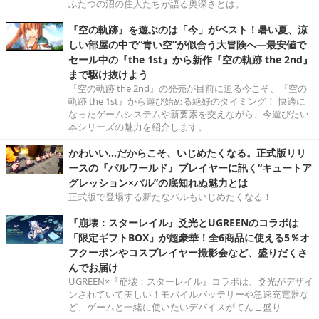
ふたつの沼の住人たちが語る奥深さとは。
『空の軌跡』を遊ぶのは「今」がベスト！暑い夏、涼
しい部屋の中で“青い空”が似合う大冒険へ―最安値で
セール中の『the 1st』から新作『空の軌跡 the 2nd』
まで駆け抜けよう
『空の軌跡 the 2nd』の発売が目前に迫る今こそ、『空の
軌跡 the 1st』から遊び始める絶好のタイミング！ 快適に
なったゲームシステムや新要素を交えながら、今遊びたい
本シリーズの魅力を紹介します。
かわいい…だからこそ、いじめたくなる。正式版リリ
ースの『パルワールド』プレイヤーに訊く“キュートア
グレッション×パル”の底知れぬ魅力とは
正式版で登場する新たなパルもいじめたくなる！
『崩壊：スターレイル』爻光とUGREENのコラボは
「限定ギフトBOX」が超豪華！全6商品に使える5％オ
フクーポンやコスプレイヤー撮影会など、盛りだくさ
んでお届け
UGREEN×『崩壊：スターレイル』コラボは、爻光がデザイ
ンされていて美しい！モバイルバッテリーや急速充電器な
ど、ゲームと一緒に使いたいデバイスがてんこ盛り