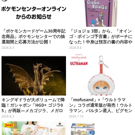
「ポケモンカードゲーム30周年記
「ジョジョ 3部」から、「オイン
念商品」ポケモンセンターでの抽
ゴ・ボインゴ予言書」がポーチに
選期間と応募方法が公開！
なった！中身は預言の書の内容や
アニメ総柄デザインをプリント
2026.8.3
2026.8.6
キングギドラが大ボリュームで降
「mofusand」×「ウルトラマ
臨！ガシャポン「HGD+ ゴジラ0
ン」コラボ通常版が発売！ウルト
5」が再販―メカゴジラ、メガロ
ラマン、バルタン星人、ピグモン
なども揃った全4種
のコスチュームを着た“にゃん
2026.8.3
2026.7.10
こ”に胸キュン