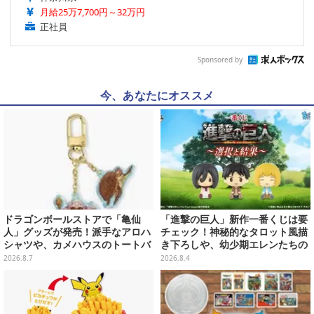
月給25万7,700円～32万円
正社員
Sponsored by
今、あなたにオススメ
ドラゴンボールストアで「亀仙
「進撃の巨人」新作一番くじは要
人」グッズが発売！派手なアロハ
チェック！神秘的なタロット風描
シャツや、カメハウスのトートバ
き下ろしや、幼少期エレンたちの
ッグなど夏らしいアイテムがズラ
「ちょこのっこ」フィギュアも
2026.8.7
2026.8.4
リ