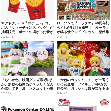
マクドナルド×『ポケモン』コラ
ローソンで『ドラクエ』40周年記
ボの「サマーチャンスバッグ」が
念くじが8月1日発売！「ルーラ」
抽選販売！ポテトの揚がった音が
が鳴るサウンドブロック、歴代勇
流れる「とびだすピカチュウ ポテ
者＆スライムのフィギュアなど、
2026.7.18
2026.7.21
トタイマー」など当たる
シリーズを振り返る景品盛りだく
さん
「ちいかわ」映画グッズ第3弾ほ
「金色のガッシュ！！」が一番く
か、多数の新商品がズラリ！なん
じに初登場！フィギュア4体が先
か懐いてる「鳥」マスコットや場
行公開、ガッシュは顔が異なる通
面写アイテムなど必見のラインナ
常/ザケルver.の2種
2026.8.6
2026.8.5
ップ