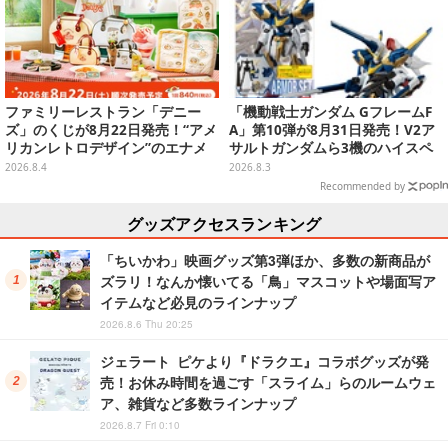
ファミリーレストラン「デニー
「機動戦士ガンダム GフレームF
ズ」のくじが8月22日発売！“アメ
A」第10弾が8月31日発売！V2ア
リカンレトロデザイン”のエナメ
サルトガンダムら3機のハイスペ
ルバッグやTシャツなど、日常使
ック可動フィギュア
2026.8.4
2026.8.3
いできるグッズを用意
Recommended by
グッズアクセスランキング
「ちいかわ」映画グッズ第3弾ほか、多数の新商品が
ズラリ！なんか懐いてる「鳥」マスコットや場面写ア
イテムなど必見のラインナップ
2026.8.6 Thu 20:25
ジェラート ピケより『ドラクエ』コラボグッズが発
売！お休み時間を過ごす「スライム」らのルームウェ
ア、雑貨など多数ラインナップ
2026.8.7 Fri 0:10