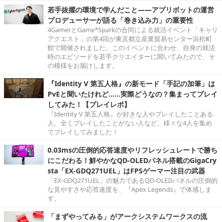
若手抜擢の環境で学んだこと――アプリボットの運営
プロデューサーが語る「巻き込み力」の重要性
4GamerとGame*Sparkの合同による就活イベント「キャリ
アクエスト」の第4回が東京都立産業貿易センター浜松町
館で開催されました。このイベントに合わせ、自身の就活
時のエピソードを若手クリエイターに聞いてみたので、そ
の模様をお届けします。
『Identity V 第五人格』の新モード「手記の加筆」は
PvEと聞いたけれど……実際どうなの？集まってプレイ
してみた！【プレイレポ】
『Identity V 第五人格』が好きな人やプレイしたことある
人、全くプレイしたことがない人など、様々な4人を集め
てプレイしてみました！
0.03msの圧倒的応答速度やリフレッシュレートで勝ち
にこだわる！鮮やかなQD-OLEDパネル搭載のGigaCry
sta「EX-GDQ271UEL」はFPSゲーマー注目の武器
「EX-GDQ271UEL」の魅力であるQD-OLEDパネルの圧倒的
な見やすさや応答速度を、『Apex Legends』で体感しま
す。
「まずやってみる」がアークシステムワークスの流