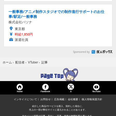
一般事務/アニメ制作スタジオでの制作進行サポートのお仕
事/駅近/一般事務
株式会社パソナ
東京都
時給1,850円
派遣社員
Sponsored by
記事
ホーム
›
配信者
›
VTuber
›
Home
Facebook
YouTube
X
インサイドについて
お問合せ
広告掲載
会社概要
個人情報保護方針
紹介した商品/サービスを購入、契約した場合に、
売上の一部が弊社サイトに還元されることがあります。
当サイトに掲載の記事・見出し・写真・画像の無断転載を禁じます。