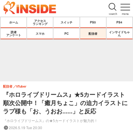
search
menu
アクセス
ホーム
スイッチ
PS5
PS4
ランキング
読者
インサイドちゃ
スマホ
PC
配信者
アンケート
ん
配信者
VTuber
『ホロライブドリームス』★5カードイラスト
順次公開中！「癒月ちょこ」の迫力イラストに
ラプ様も「お、うおお……」と反応
『ホロライブドリームス』の★5カードイラストが魅力的！
2026.5.19 Tue 20:30