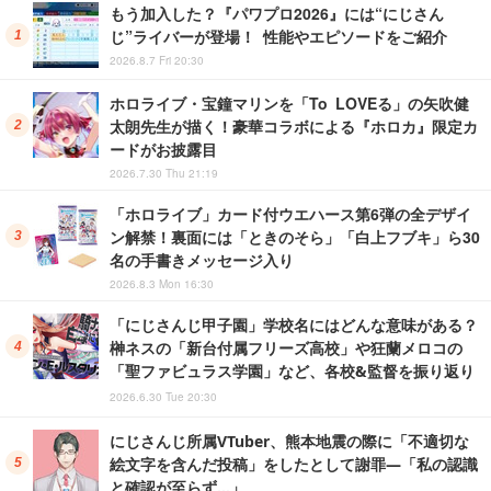
もう加入した？『パワプロ2026』には“にじさん
じ”ライバーが登場！ 性能やエピソードをご紹介
2026.8.7 Fri 20:30
ホロライブ・宝鐘マリンを「To LOVEる」の矢吹健
太朗先生が描く！豪華コラボによる『ホロカ』限定カ
ードがお披露目
2026.7.30 Thu 21:19
「ホロライブ」カード付ウエハース第6弾の全デザイ
ン解禁！裏面には「ときのそら」「白上フブキ」ら30
名の手書きメッセージ入り
2026.8.3 Mon 16:30
「にじさんじ甲子園」学校名にはどんな意味がある？
榊ネスの「新台付属フリーズ高校」や狂蘭メロコの
「聖ファビュラス学園」など、各校&監督を振り返り
2026.6.30 Tue 20:30
にじさんじ所属VTuber、熊本地震の際に「不適切な
絵文字を含んだ投稿」をしたとして謝罪―「私の認識
と確認が至らず…」