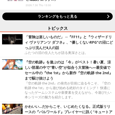
2026.7.30 Thu 13:00
ランキングをもっと見る
トピックス
「冒険は楽しいものだ」 ─『FF11』と『ウィザードリ
ィ ヴァリアンツ ダフネ』、"優しくないRPG"の沼にど
っぷり沈んだ4人の話
ふたつの沼の住人たちが語る奥深さとは。
『空の軌跡』を遊ぶのは「今」がベスト！暑い夏、涼
しい部屋の中で“青い空”が似合う大冒険へ―最安値で
セール中の『the 1st』から新作『空の軌跡 the 2nd』
まで駆け抜けよう
『空の軌跡 the 2nd』の発売が目前に迫る今こそ、『空の
軌跡 the 1st』から遊び始める絶好のタイミング！ 快適に
なったゲームシステムや新要素を交えながら、今遊びたい
本シリーズの魅力を紹介します。
かわいい…だからこそ、いじめたくなる。正式版リリ
ースの『パルワールド』プレイヤーに訊く“キュートア