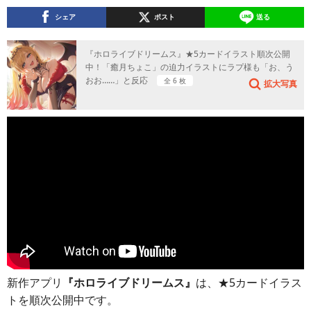
シェア
ポスト
送る
『ホロライブドリームス』★5カードイラスト順次公開
中！「癒月ちょこ」の迫力イラストにラプ様も「お、う
おお……」と反応
全 6 枚
拡大写真
新作アプリ
『ホロライブドリームス』
は、★5カードイラス
トを順次公開中です。