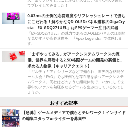
てプレイしてみました！
0.03msの圧倒的応答速度やリフレッシュレートで勝ち
にこだわる！鮮やかなQD-OLEDパネル搭載のGigaCry
sta「EX-GDQ271UEL」はFPSゲーマー注目の武器
「EX-GDQ271UEL」の魅力であるQD-OLEDパネルの圧倒的
な見やすさや応答速度を、『Apex Legends』で体感しま
す。
「まずやってみる」がアークシステムワークスの流
儀。世界を席巻する2.5D格闘ゲームの開発の裏側と、
求める人物像【キャリアクエスト】
『ギルティギア』シリーズなどで知られ、世界的な格闘ゲ
ーム大会「EVO」でも圧倒的な存在感を放つアークシステ
ムワークス。同社はどのような組織体制で、いかにして世
界中のファンを熱狂させるゲームを生み出しているのでし
ょうか。
おすすめ記事
【急募】ゲームメディアで僕らとテレワーク！インサイド
の編集スタッフorライターを募集中