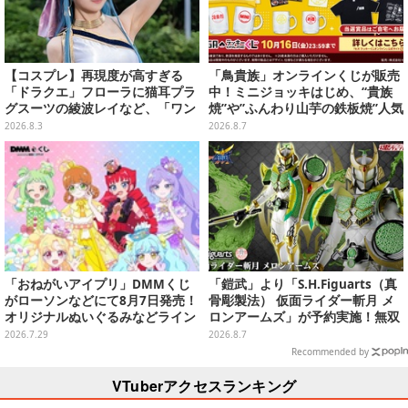
【コスプレ】再現度が高すぎる
「鳥貴族」オンラインくじが販売
「ドラクエ」フローラに猫耳プラ
中！ミニジョッキはじめ、“貴族
グスーツの綾波レイなど、「ワン
焼”や”ふんわり山芋の鉄板焼”人気
フェス」に集結した美女レイヤー
メニューTシャツなどラインナッ
2026.8.3
2026.8.7
7選【写真33枚】
プ
「おねがいアイプリ」DMMくじ
「鎧武」より「S.H.Figuarts（真
がローソンなどにて8月7日発売！
骨彫製法） 仮面ライダー斬月 メ
オリジナルぬいぐるみなどライン
ロンアームズ」が予約実施！無双
ナップ、各等賞にスペシャルアイ
セイバー、メロンディフェンダー
2026.7.29
2026.8.7
プリカードが付属
が付属
Recommended by
VTuberアクセスランキング