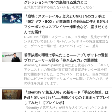
グレッション×パル”の底知れぬ魅力とは
正式版で登場する新たなパルもいじめたくなる！
『崩壊：スターレイル』爻光とUGREENのコラボは
「限定ギフトBOX」が超豪華！全6商品に使える5％オ
フクーポンやコスプレイヤー撮影会など、盛りだくさ
んでお届け
UGREEN×『崩壊：スターレイル』コラボは、爻光がデザイ
ンされていて美しい！モバイルバッテリーや急速充電器な
ど、ゲームと一緒に使いたいデバイスがてんこ盛り
若手抜擢の環境で学んだこと――アプリボットの運営
プロデューサーが語る「巻き込み力」の重要性
4GamerとGame*Sparkの合同による就活イベント「キャリ
アクエスト」の第4回が東京都立産業貿易センター浜松町
館で開催されました。このイベントに合わせ、自身の就活
時のエピソードを若手クリエイターに聞いてみたので、そ
の模様をお届けします。
『Identity V 第五人格』の新モード「手記の加筆」は
PvEと聞いたけれど……実際どうなの？集まってプレイ
してみた！【プレイレポ】
『Identity V 第五人格』が好きな人やプレイしたことある
人、全くプレイしたことがない人など、様々な4人を集め