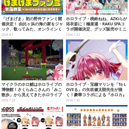
「げまげま」初の野外ファンミ開
ホロライブ・桃鈴ねね、AZKiらが
催決定！ 由比ヶ浜の海の家をジャ
浴衣姿に！極楽湯・RAKU SPAコ
ック、歌ってみた、オンラインく
ラボ開催決定、グッズ販売やミニ
じも―夏の4大企画を一挙発表
謎解きなど多彩な企画実施
2026.8.1
2026.7.23
マイクラのホロ鯖はホロライブの
ホロライブ・宝鐘マリンを「To L
博物館！さくらみこさんの「みこ
OVEる」の矢吹健太朗先生が描
散歩」から見えてきたホロライブ
く！豪華コラボによる『ホロカ』
の“強さ”の秘密とは……？【思い
限定カードがお披露目
2026.7.26
2026.7.30
出はここに残るんだにぇ……】