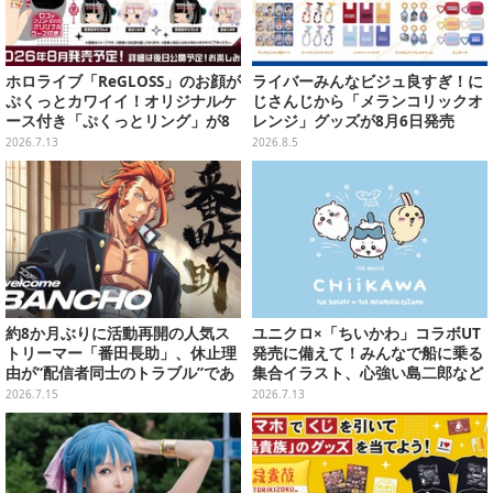
ホロライブ「ReGLOSS」のお顔が
ライバーみんなビジュ良すぎ！に
ぷくっとカワイイ！オリジナルケ
じさんじから「メランコリックオ
ース付き「ぷくっとリング」が8
レンジ」グッズが8月6日発売
月発売決定
2026.7.13
2026.8.5
約8か月ぶりに活動再開の人気ス
ユニクロ×「ちいかわ」コラボUT
トリーマー「番田長助」、休止理
発売に備えて！みんなで船に乗る
由が“配信者同士のトラブル”であ
集合イラスト、心強い島二郎など
ったと明かす―「原因は自身の未
映画を記念した特別コレクション
2026.7.15
2026.7.13
熟さと慢心」