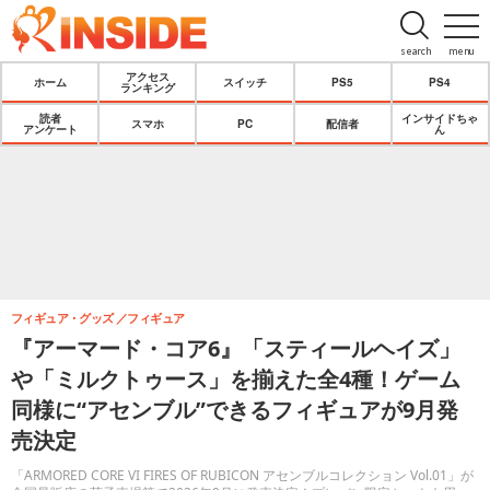
search
menu
アクセス
ホーム
スイッチ
PS5
PS4
ランキング
読者
インサイドちゃ
スマホ
PC
配信者
アンケート
ん
フィギュア・グッズ
フィギュア
『アーマード・コア6』「スティールヘイズ」
や「ミルクトゥース」を揃えた全4種！ゲーム
同様に“アセンブル”できるフィギュアが9月発
売決定
「ARMORED CORE VI FIRES OF RUBICON アセンブルコレクション Vol.01」が