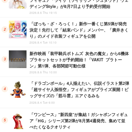
フィギュア「ライザ（ライザリン・シュタウト）ウェ
ディングStyle」が8月7日より予約受付開始
2026.8.6 Thu 19:15
「ぼっち・ざ・ろっく！」新作一番くじ第5弾が発売
決定！先行して「結束バンド」メンバー、「廣井きく
り」のメイド衣装フィギュアを公開
2026.8.4 Tue 10:10
新作映画「装甲騎兵ボトムズ 灰色の魔女」から6機体
プラキットセットが予約開始！「VAKIT プラトー
ン」第1弾、各部関節可動仕様
2026.8.6 Thu 10:00
「ドラゴンボール」4人揃えたい、伝説イラスト第2弾
「超サイヤ人孫悟空」フィギュアがプライズ展開！ビ
ッグサイズの「筋斗雲」エアぐるみも
2026.8.4 Tue 6:00
「ワンピース」“新四皇”が集結！ガシャポンフィギュ
ア「HG」シリーズ第2弾が8月第4週発売、集めて並
べたくなるクオリティ