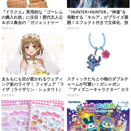
『ドラクエ』実用的な「ゴーレム
「HUNTER×HUNTER」“神速”を
の腕入れ枕」に注目！歴代主人公
発動する「キルア」がプライズ展
＆ボス集合の「ガジェットケー
開！エフェクト付きで立体化、技
ス」ほか9プライズが8月順次展開
名アクリルパネル付き
2026.8.5
2026.8.4
太ももにも目が惹かれるウェディ
スティッチたちと小物のダブルチ
ング姿のライザ！ フィギュア「ラ
ャームが可愛い！ガシャポン
イザ（ライザリン・シュタウト）
「“ディズニーキャラクター” カラ
ウェディングStyle」が8月7日よ
フルマルチチャーム」が発売
2026.8.6
2026.8.6
り予約受付開始