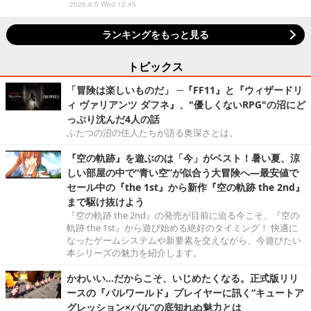
2026.8.5 Wed 12:45
ランキングをもっと見る
トピックス
「冒険は楽しいものだ」 ─『FF11』と『ウィザードリ
ィ ヴァリアンツ ダフネ』、"優しくないRPG"の沼にど
っぷり沈んだ4人の話
ふたつの沼の住人たちが語る奥深さとは。
『空の軌跡』を遊ぶのは「今」がベスト！暑い夏、涼
しい部屋の中で“青い空”が似合う大冒険へ―最安値で
セール中の『the 1st』から新作『空の軌跡 the 2nd』
まで駆け抜けよう
『空の軌跡 the 2nd』の発売が目前に迫る今こそ、『空の
軌跡 the 1st』から遊び始める絶好のタイミング！ 快適に
なったゲームシステムや新要素を交えながら、今遊びたい
本シリーズの魅力を紹介します。
かわいい…だからこそ、いじめたくなる。正式版リリ
ースの『パルワールド』プレイヤーに訊く“キュートア
グレッション×パル”の底知れぬ魅力とは