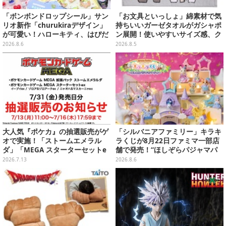
「ボンボンドロップシール」サン
「お文具といっしょ」綿素材で気
リオ新作「churukiraデザイン」
持ちいいガーゼタオルがガシャポ
が可愛い！ハローキティ、はぴだ
ン展開！使いやすいサイズ感、ク
んぶいなど全8種類が順次展開
ールな和柄や可愛らしいお寿司な
2026.8.6
2026.8.5
ど全4種
大人気『ポケカ』の抽選販売がゲ
「シルバニアファミリー」キラキ
オで実施！「ストームエメラル
ラくじが8月22日ファミマ一部店
ダ」「MEGA スターターセットe
舗で発売！“ほしぞらパジャマパ
x」各種の全4商品
ーティ”をテーマに、お人形や建
2026.7.13
2026.8.6
物がラインナップ