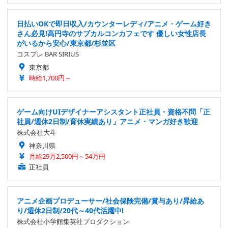
日払いOKで即日収入/カウンターレディ/アニメ・ゲーム好き
さん必見!高円寺のサブカルコンカフェです 優しい女性店長
がいるから安心/東京都/杉並区
コスプレ BAR SIRIUS
東京都
時給1,700円～
ゲーム向けUIデザイナーアシスタント正社員・資格不問「正
社員/週休2日制/育休実績あり」アニメ・マンガ好き歓迎
株式会社大斗
神奈川県
月給29万2,500円～54万円
正社員
アニメ企画プロデューサー/社会保険完備/賞与あり/昇給あ
り/週休2日制/20代～40代活躍中!
株式会社小学館集英社プロダクション