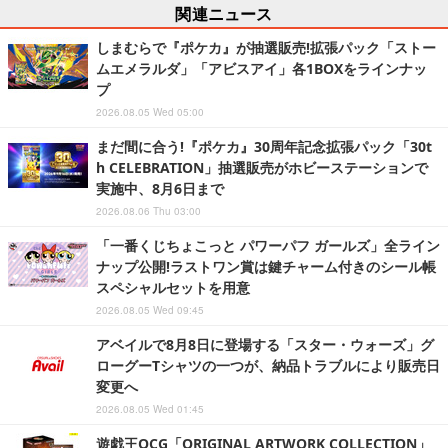
関連ニュース
しまむらで『ポケカ』が抽選販売!拡張パック「ストー
ムエメラルダ」「アビスアイ」各1BOXをラインナッ
プ
2026.08.05 Wed 05:00
まだ間に合う!『ポケカ』30周年記念拡張パック「30t
h CELEBRATION」抽選販売がホビーステーションで
実施中、8月6日まで
2026.08.06 Thu 03:00
「一番くじちょこっと パワーパフ ガールズ」全ライン
ナップ公開!ラストワン賞は鍵チャーム付きのシール帳
スペシャルセットを用意
2026.08.05 Wed 09:45
アベイルで8月8日に登場する「スター・ウォーズ」グ
ローグーTシャツの一つが、納品トラブルにより販売日
変更へ
2026.08.05 Wed 01:45
遊戯王OCG「ORIGINAL ARTWORK COLLECTION」