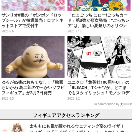
サンリオ8種の「ボンボンドロッ
「たまごっち にゅー!ごっちカー
プシール」が抽選販売！ロフトネ
ド」第3弾が順次発売！“ごっちレ
ットストアで受付中
ア”は、楽しい夏祭りのオリジナ
ルアートに
2026.8.6
2026.7.10
ゆるがぬ魂のおもてなし！「映画
ユニクロ「集英社100周年UT」の
ちいかわ 島二郎のでっかいソフビ
「BLEACH」Tシャツが、どこま
フィギュア」が8月7日発売
でもスタイリッシュ！モノクロデ
ザインもクール
2026.8.5
2026.8.2
Recommended by
フィギュアアクセスランキング
太ももにも目が惹かれるウェディング姿のライザ！