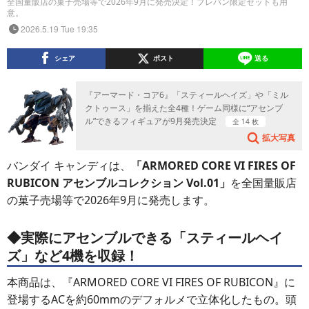
全国量販店の菓子売場等で2026年9月に発売決定！プレバン限定セットも用
意。
2026.5.19 Tue 19:35
シェア
ポスト
送る
『アーマード・コア6』「スティールヘイズ」や「ミル
クトゥース」を揃えた全4種！ゲーム同様に“アセンブ
ル”できるフィギュアが9月発売決定
全 14 枚
拡大写真
バンダイ キャンディは、
「ARMORED CORE VI FIRES OF
RUBICON アセンブルコレクション Vol.01」
を全国量販店
の菓子売場等で2026年9月に発売します。
◆実際にアセンブルできる「スティールヘイ
ズ」など4機を収録！
本商品は、『ARMORED CORE VI FIRES OF RUBICON』に
登場するACを約60mmのデフォルメで立体化したもの。頭