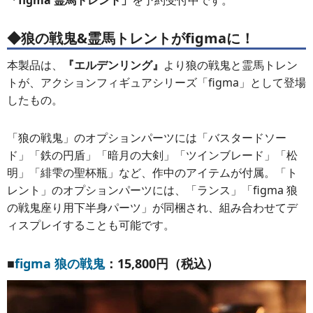
「figma 霊馬トレント」
を予約受付中です。
◆狼の戦鬼&霊馬トレントがfigmaに！
本製品は、
『エルデンリング』
より狼の戦鬼と霊馬トレン
トが、アクションフィギュアシリーズ「figma」として登場
したもの。
「狼の戦鬼」のオプションパーツには「バスタードソー
ド」「鉄の円盾」「暗月の大剣」「ツインブレード」「松
明」「緋雫の聖杯瓶」など、作中のアイテムが付属。「ト
レント」のオプションパーツには、「ランス」「figma 狼
の戦鬼座り用下半身パーツ」が同梱され、組み合わせてデ
ィスプレイすることも可能です。
■
figma 狼の戦鬼
：15,800円（税込）