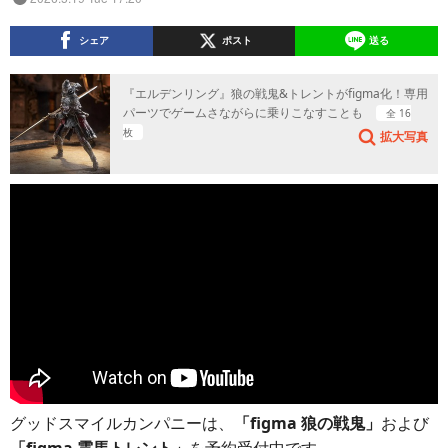
シェア
ポスト
送る
『エルデンリング』狼の戦鬼&トレントがfigma化！専用
パーツでゲームさながらに乗りこなすことも
全 16
枚
拡大写真
グッドスマイルカンパニーは、
「figma 狼の戦鬼」
および