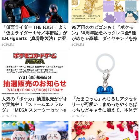
「仮面ライダー THE FIRST」より
99万円のカビゴンも！『ポケモ
「仮面ライダー１号／本郷猛」が
ン』30周年記念ネックレス全5種
S.H.Figuarts（真骨彫製法）に登
がめちゃ豪華、ダイヤモンドを持
場！8月18日より予約受付開始
ったピカチュウやコイキング
2026.8.7
2026.8.9
の“はねる”も
人気の『ポケカ』抽選販売がゲオ
「たまごっち」めじるしアクセサ
で実施中！「ストームエメラル
リーが可愛い！まめっちやくちぱ
ダ」「MEGA スターターセットe
っちなどキャラに加えて、本体デ
x」各種の全4商品
ザイン含む全10種
2026.7.14
2026.7.26