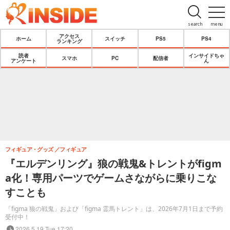
search
menu
アクセス
ホーム
スイッチ
PS5
PS4
ランキング
読者
インサイドちゃ
スマホ
PC
配信者
アンケート
ん
フィギュア・グッズ
フィギュア
『エルデンリング』狼の戦鬼&トレントがfigm
a化！専用パーツでゲームさながらに乗りこな
すことも
「figma 狼の戦鬼」および「figma 霊馬トレント」は、2026年7月1日まで予約
受付中！
2026.5.19 Tue 17:20