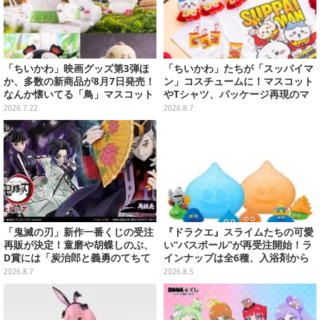
「ちいかわ」映画グッズ第3弾ほ
「ちいかわ」たちが「スッパイマ
か、多数の新商品が8月7日発売！
ン」コスチュームに！マスコット
なんか懐いてる「鳥」マスコット
やTシャツ、パッケージ再現のマ
や場面写アイテムなど必見のライ
グネットなど全5アイテム
2026.7.22
2026.8.7
ンナップ
「鬼滅の刃」新作一番くじの受注
『ドラクエ』スライムたちの可愛
再販が決定！童磨や胡蝶しのぶ、
い“バスボール”が再受注開始！ラ
D賞には「炭治郎と義勇のてちて
インナップは全6種、入浴剤から
ちフィギュア」も
モンスターのフィギュアが出てく
2026.8.7
2026.8.5
る