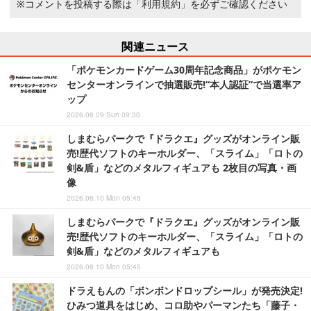
※コメントを投稿する際は
「利用規約」
を必ずご確認ください
関連ニュース
「ポケモンカードゲーム30周年記念商品」がポケモン
センターオンラインで抽選販売!“本人認証”で当選率ア
ップ
2026.08.09 Sun 09:30
しまむらパークで『ドラクエ』グッズがオンライン販
売!歴代ソフトのキーホルダー、「スライム」「ロトの
剣&盾」などのメタルフィギュアも 2枚目の写真・画
像
2026.08.10 Mon 05:45
しまむらパークで『ドラクエ』グッズがオンライン販
売!歴代ソフトのキーホルダー、「スライム」「ロトの
剣&盾」などのメタルフィギュアも
2026.08.10 Mon 05:45
ドラえもんの「ボンボンドロップシール」が発売決定!
ひみつ道具をはじめ、コロ助やパーマンたち「藤子・