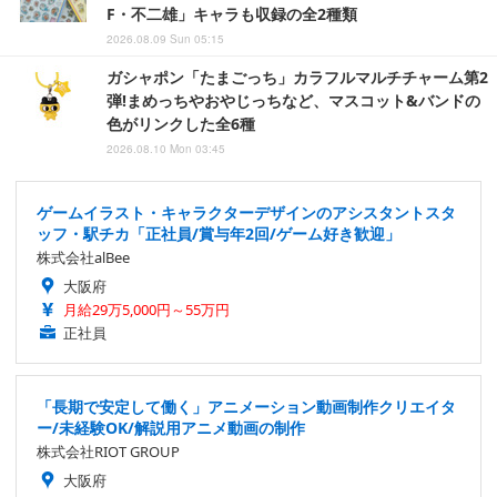
F・不二雄」キャラも収録の全2種類
2026.08.09 Sun 05:15
ガシャポン「たまごっち」カラフルマルチチャーム第2
弾!まめっちやおやじっちなど、マスコット&バンドの
色がリンクした全6種
2026.08.10 Mon 03:45
ゲームイラスト・キャラクターデザインのアシスタントスタ
ッフ・駅チカ「正社員/賞与年2回/ゲーム好き歓迎」
株式会社alBee
大阪府
月給29万5,000円～55万円
正社員
「長期で安定して働く」アニメーション動画制作クリエイタ
ー/未経験OK/解説用アニメ動画の制作
株式会社RIOT GROUP
大阪府