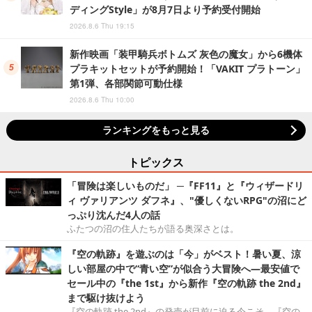
ディングStyle」が8月7日より予約受付開始
2026.8.6 Thu 19:15
新作映画「装甲騎兵ボトムズ 灰色の魔女」から6機体
プラキットセットが予約開始！「VAKIT プラトーン」
第1弾、各部関節可動仕様
2026.8.6 Thu 10:00
ランキングをもっと見る
トピックス
「冒険は楽しいものだ」 ─『FF11』と『ウィザードリ
ィ ヴァリアンツ ダフネ』、"優しくないRPG"の沼にど
っぷり沈んだ4人の話
ふたつの沼の住人たちが語る奥深さとは。
『空の軌跡』を遊ぶのは「今」がベスト！暑い夏、涼
しい部屋の中で“青い空”が似合う大冒険へ―最安値で
セール中の『the 1st』から新作『空の軌跡 the 2nd』
まで駆け抜けよう
『空の軌跡 the 2nd』の発売が目前に迫る今こそ、『空の