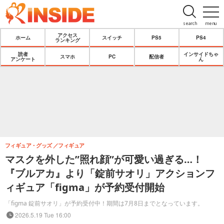
search
menu
アクセス
ホーム
スイッチ
PS5
PS4
ランキング
読者
インサイドちゃ
スマホ
PC
配信者
アンケート
ん
フィギュア・グッズ
フィギュア
マスクを外した”照れ顔”が可愛い過ぎる…！
『ブルアカ』より「錠前サオリ」アクションフ
ィギュア「figma」が予約受付開始
「figma 錠前サオリ」が予約受付中！期間は7月8日までとなっています。
2026.5.19 Tue 16:00