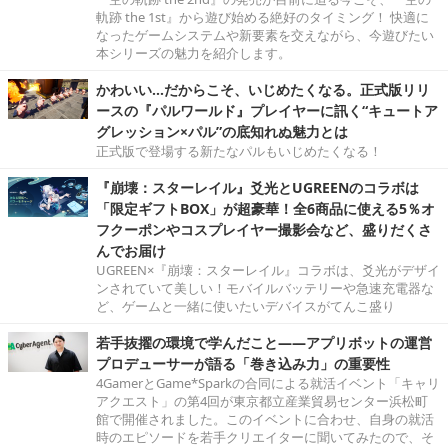
軌跡 the 1st』から遊び始める絶好のタイミング！ 快適に
なったゲームシステムや新要素を交えながら、今遊びたい
本シリーズの魅力を紹介します。
かわいい…だからこそ、いじめたくなる。正式版リリ
ースの『パルワールド』プレイヤーに訊く“キュートア
グレッション×パル”の底知れぬ魅力とは
正式版で登場する新たなパルもいじめたくなる！
『崩壊：スターレイル』爻光とUGREENのコラボは
「限定ギフトBOX」が超豪華！全6商品に使える5％オ
フクーポンやコスプレイヤー撮影会など、盛りだくさ
んでお届け
UGREEN×『崩壊：スターレイル』コラボは、爻光がデザイ
ンされていて美しい！モバイルバッテリーや急速充電器な
ど、ゲームと一緒に使いたいデバイスがてんこ盛り
若手抜擢の環境で学んだこと――アプリボットの運営
プロデューサーが語る「巻き込み力」の重要性
4GamerとGame*Sparkの合同による就活イベント「キャリ
アクエスト」の第4回が東京都立産業貿易センター浜松町
館で開催されました。このイベントに合わせ、自身の就活
時のエピソードを若手クリエイターに聞いてみたので、そ