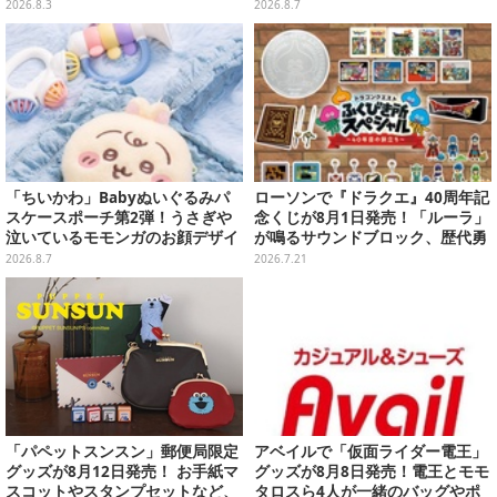
ASTERLISEで初登場
が流れる特別仕様も当たる
2026.8.3
2026.8.7
「ちいかわ」Babyぬいぐるみパ
ローソンで『ドラクエ』40周年記
スケースポーチ第2弾！うさぎや
念くじが8月1日発売！「ルーラ」
泣いているモモンガのお顔デザイ
が鳴るサウンドブロック、歴代勇
ン全4種が8月下旬プライズ展開
者＆スライムのフィギュアなど、
2026.8.7
2026.7.21
シリーズを振り返る景品盛りだく
さん
「パペットスンスン」郵便局限定
アベイルで「仮面ライダー電王」
グッズが8月12日発売！ お手紙マ
グッズが8月8日発売！電王とモモ
スコットやスタンプセットなど、
タロスら4人が一緒のバッグやポ