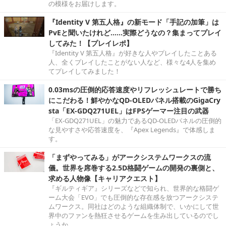
の模様をお届けします。
『Identity V 第五人格』の新モード「手記の加筆」は
PvEと聞いたけれど……実際どうなの？集まってプレイ
してみた！【プレイレポ】
『Identity V 第五人格』が好きな人やプレイしたことある
人、全くプレイしたことがない人など、様々な4人を集め
てプレイしてみました！
0.03msの圧倒的応答速度やリフレッシュレートで勝ち
にこだわる！鮮やかなQD-OLEDパネル搭載のGigaCry
sta「EX-GDQ271UEL」はFPSゲーマー注目の武器
「EX-GDQ271UEL」の魅力であるQD-OLEDパネルの圧倒的
な見やすさや応答速度を、『Apex Legends』で体感しま
す。
「まずやってみる」がアークシステムワークスの流
儀。世界を席巻する2.5D格闘ゲームの開発の裏側と、
求める人物像【キャリアクエスト】
『ギルティギア』シリーズなどで知られ、世界的な格闘ゲ
ーム大会「EVO」でも圧倒的な存在感を放つアークシステ
ムワークス。同社はどのような組織体制で、いかにして世
界中のファンを熱狂させるゲームを生み出しているのでし
ょうか。