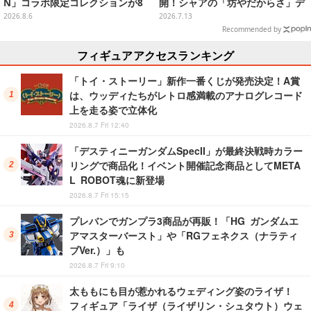
N」コラボ限定コレクションが8
開！シャアの「坊やだからさ」デ
月13日より販売開始
ザインなどオシャレなグラス3種
2026.8.6
2026.7.13
も
Recommended by
フィギュアアクセスランキング
「トイ・ストーリー」新作一番くじが発売決定！A賞
は、ウッディたちがレトロ感満載のアナログレコード
上を走る姿で立体化
2026.8.7 Fri 12:40
「デスティニーガンダムSpecII」が最終決戦時カラー
リングで商品化！イベント開催記念商品としてMETA
L ROBOT魂に新登場
2026.8.7 Fri 15:15
プレバンでガンプラ3商品が再販！「HG ガンダムエ
アマスターバースト」や「RGフェネクス（ナラティ
ブVer.）」も
2026.8.7 Fri 9:10
太ももにも目が惹かれるウェディング姿のライザ！
フィギュア「ライザ（ライザリン・シュタウト）ウェ