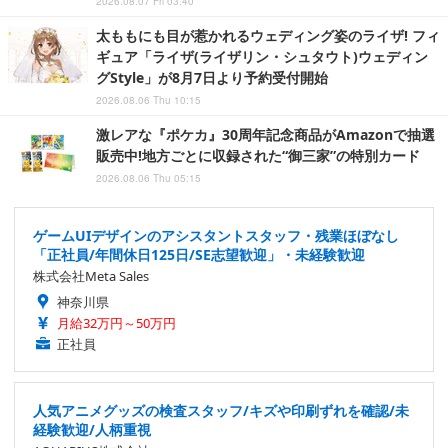
2026.08.07 Fri 03:40
太ももにも目が惹かれるウェディング姿のライザ! フィ
ギュア「ライザ(ライザリン・シュタウト)ウェディン
グStyle」が8月7日より予約受付開始
2026.08.06 Thu 10:15
激レアな『ポケカ』30周年記念商品がAmazonで抽選
販売中!地方ごとに収録された“御三家”の特別カード
2026.08.06 Thu 05:15
ゲームUIデザインのアシスタントスタッフ・残業ほぼなし
「正社員/年間休日125日/SE志望歓迎」・未経験歓迎
株式会社Meta Sales
神奈川県
月給32万円～50万円
正社員
人気アニメグッズの検査スタッフ/キズや印刷ずれを確認/未
経験歓迎/人柄重視