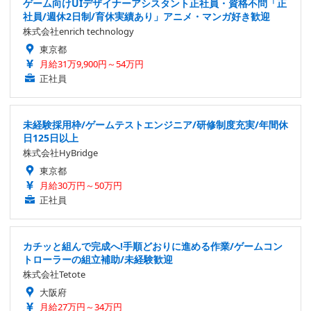
ゲーム向けUIデザイナーアシスタント正社員・資格不問「正
社員/週休2日制/育休実績あり」アニメ・マンガ好き歓迎
株式会社enrich technology
東京都
月給31万9,900円～54万円
正社員
未経験採用枠/ゲームテストエンジニア/研修制度充実/年間休
日125日以上
株式会社HyBridge
東京都
月給30万円～50万円
正社員
カチッと組んで完成へ!手順どおりに進める作業/ゲームコン
トローラーの組立補助/未経験歓迎
株式会社Tetote
大阪府
月給27万円～34万円