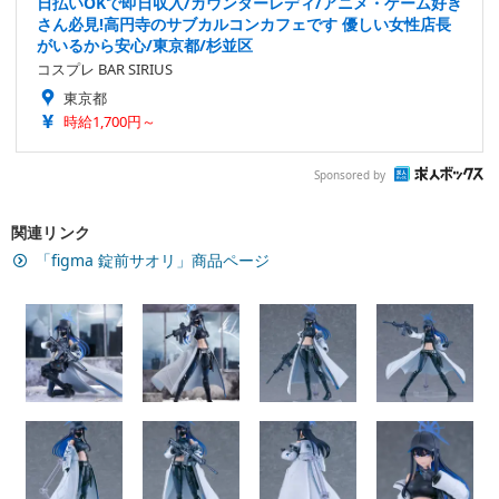
日払いOKで即日収入/カウンターレディ/アニメ・ゲーム好き
さん必見!高円寺のサブカルコンカフェです 優しい女性店長
がいるから安心/東京都/杉並区
コスプレ BAR SIRIUS
東京都
時給1,700円～
Sponsored by
関連リンク
「figma 錠前サオリ」商品ページ