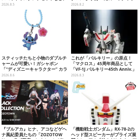
可愛すぎる全5アイテムがライン
ーチ、収納ボックスも
2026.8.5
2026.8.2
ナップ
スティッチたちと小物のダブルチ
これが「バルキリー」の原点！
ャームが可愛い！ガシャポン
「マクロス」45周年商品として
「“ディズニーキャラクター” カラ
「VF-1J バルキリー45th Anniv.」
フルマルチチャーム」が発売
が予約開始
2026.8.6
2026.8.3
『ブルアカ』ヒナ、アコなどゲヘ
「機動戦士ガンダム」RX-78-2の
ナ風紀委員たちの「ZOZOTOW
ヘッド型スピーカーがプライズ展