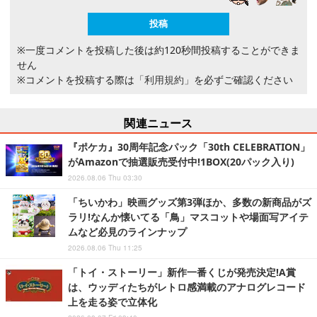
※一度コメントを投稿した後は約120秒間投稿することができま
せん
※コメントを投稿する際は
「利用規約」
を必ずご確認ください
関連ニュース
『ポケカ』30周年記念パック「30th CELEBRATION」
がAmazonで抽選販売受付中!1BOX(20パック入り)
2026.08.06 Thu 03:30
「ちいかわ」映画グッズ第3弾ほか、多数の新商品がズ
ラリ!なんか懐いてる「鳥」マスコットや場面写アイテ
ムなど必見のラインナップ
2026.08.06 Thu 11:25
「トイ・ストーリー」新作一番くじが発売決定!A賞
は、ウッディたちがレトロ感満載のアナログレコード
上を走る姿で立体化