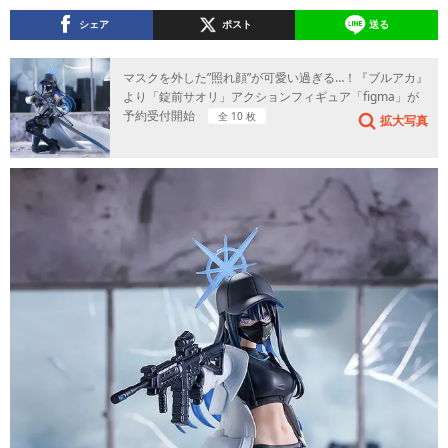
シェア
ポスト
送る
マスクを外した”照れ顔”が可愛い過ぎる…！『ブルアカ』
より「錠前サオリ」アクションフィギュア「figma」が
予約受付開始
全 10 枚
拡大写真