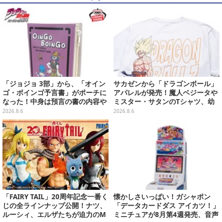
「ジョジョ 3部」から、「オイン
サカゼンから「ドラゴンボール」
ゴ・ボインゴ予言書」がポーチに
アパレルが発売！魔人ベジータや
なった！中身は預言の書の内容や
ミスター・サタンのTシャツ、幼
アニメ総柄デザインをプリント
少期悟空のパーカーなど幅広いデ
2026.8.6
2026.8.6
ザイン
「FAIRY TAIL」20周年記念一番く
懐かしさいっぱい！ガシャポン
じの全ラインナップ公開！ナツ、
「データカードダス アイカツ！」
ルーシィ、エルザたちが迫力のM
ミニチュアが8月第4週発売、音声