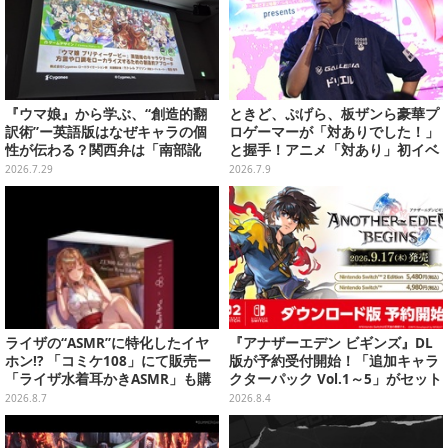
『ウマ娘』から学ぶ、“創造的翻
ときど、ぷげら、板ザンら豪華プ
訳術”ー英語版はなぜキャラの個
ロゲーマーが「対ありでした！」
性が伝わる？関西弁は「南部訛
と握手！アニメ「対あり」初イベ
り」に訳さない【CEDEC2026】
ントが格ゲー愛に溢れすぎていた
2026.7.29
2026.7.9
【レポ】
ライザの“ASMR”に特化したイヤ
『アナザーエデン ビギンズ』DL
ホン!? 「コミケ108」にて販売ー
版が予約受付開始！「追加キャラ
「ライザ水着耳かきASMR」も購
クターパック Vol.1～5」がセット
入者特典で配布
になったシーズンパスも展開
2026.8.7
2026.8.4