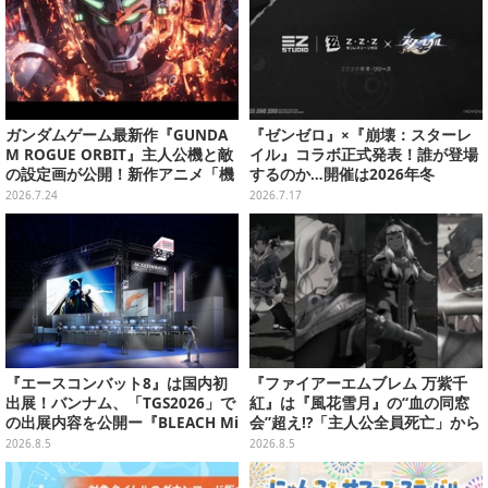
ガンダムゲーム最新作『GUNDA
『ゼンゼロ』×『崩壊：スターレ
M ROGUE ORBIT』主人公機と敵
イル』コラボ正式発表！誰が登場
の設定画が公開！新作アニメ「機
するのか…開催は2026年冬
動戦士ガンダムRG アレックスゼ
2026.7.24
2026.7.17
ロ」の約100年後を描く作品に
『エースコンバット8』は国内初
『ファイアーエムブレム 万紫千
出展！バンナム、「TGS2026」で
紅』は『風花雪月』の“血の同窓
の出展内容を公開ー『BLEACH Mi
会”超え!?「主人公全員死亡」から
rrors High』や『ONE PIECE 海
始まる物語は、様々なシリーズ作
2026.8.5
2026.8.5
のごちそうレストラン』も遊べる
を想起させる