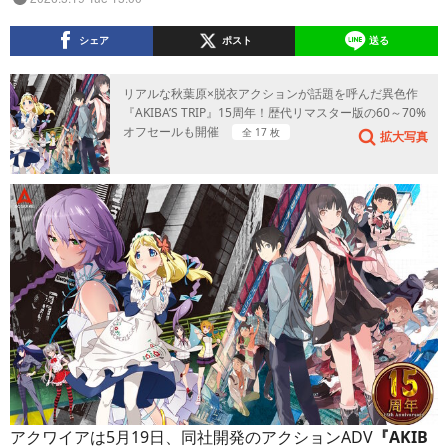
シェア
ポスト
送る
リアルな秋葉原×脱衣アクションが話題を呼んだ異色作
『AKIBA’S TRIP』15周年！歴代リマスター版の60～70%
オフセールも開催
全 17 枚
拡大写真
アクワイアは5月19日、同社開発のアクションADV
『AKIB