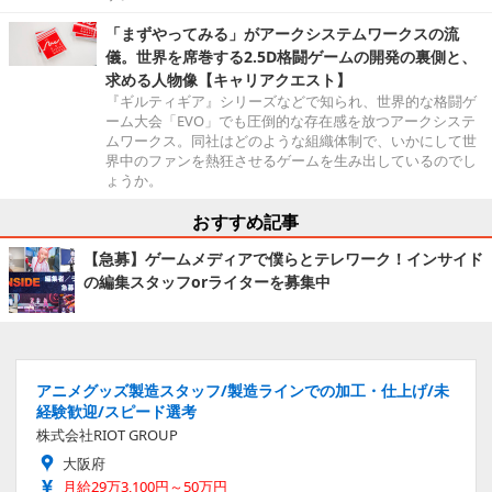
「まずやってみる」がアークシステムワークスの流
儀。世界を席巻する2.5D格闘ゲームの開発の裏側と、
求める人物像【キャリアクエスト】
『ギルティギア』シリーズなどで知られ、世界的な格闘ゲ
ーム大会「EVO」でも圧倒的な存在感を放つアークシステ
ムワークス。同社はどのような組織体制で、いかにして世
界中のファンを熱狂させるゲームを生み出しているのでし
ょうか。
おすすめ記事
【急募】ゲームメディアで僕らとテレワーク！インサイド
の編集スタッフorライターを募集中
アニメグッズ製造スタッフ/製造ラインでの加工・仕上げ/未
経験歓迎/スピード選考
株式会社RIOT GROUP
大阪府
月給29万3,100円～50万円