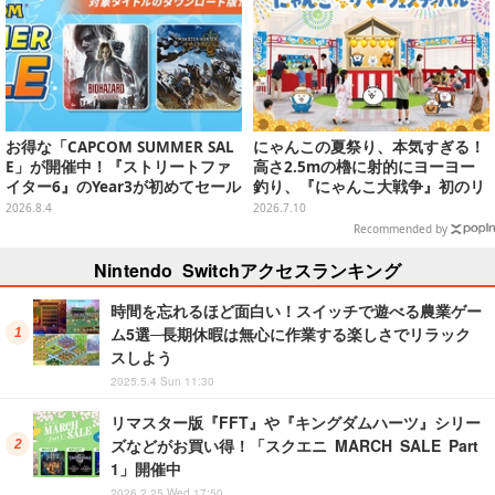
お得な「CAPCOM SUMMER SAL
にゃんこの夏祭り、本気すぎる！
E」が開催中！『ストリートファ
高さ2.5mの櫓に射的にヨーヨー
イター6』のYear3が初めてセール
釣り、『にゃんこ大戦争』初のリ
対象に
アルイベントが全国3会場で7月よ
2026.8.4
2026.7.10
り開催
Recommended by
Nintendo Switchアクセスランキング
時間を忘れるほど面白い！スイッチで遊べる農業ゲー
ム5選─長期休暇は無心に作業する楽しさでリラック
スしよう
2025.5.4 Sun 11:30
リマスター版『FFT』や『キングダムハーツ』シリー
ズなどがお買い得！「スクエニ MARCH SALE Part
1」開催中
2026.2.25 Wed 17:50