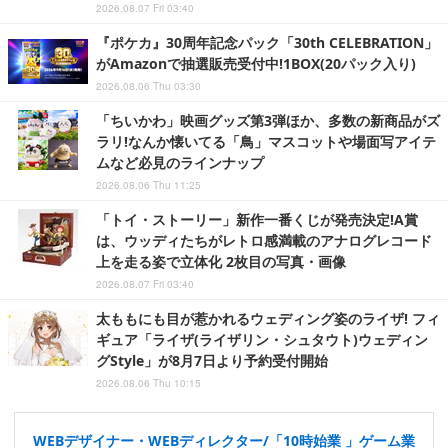
2026.08.07 Fri 03:40
『ポケカ』30周年記念パック「30th CELEBRATION」
がAmazonで抽選販売受付中!1BOX(20パック入り)
2026.08.06 Thu 03:30
「ちいかわ」映画グッズ第3弾ほか、多数の新商品がズ
ラリ!なんか懐いてる「鳥」マスコットや場面写アイテ
ムなど必見のラインナップ
2026.08.06 Thu 11:25
「トイ・ストーリー」新作一番くじが発売決定!A賞
は、ウッディたちがレトロ感満載のアナログレコード
上を走る姿で立体化 2枚目の写真・画像
2026.08.07 Fri 03:40
太ももにも目が惹かれるウェディング姿のライザ! フィ
ギュア「ライザ(ライザリン・シュタウト)ウェディン
グStyle」が8月7日より予約受付開始
2026.08.06 Thu 10:15
WEBデザイナー・WEBディレクター/「10時始業 」ゲーム業