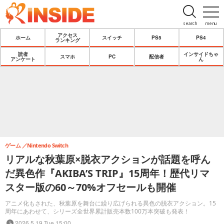
search
menu
アクセス
ホーム
スイッチ
PS5
PS4
ランキング
読者
インサイドちゃ
スマホ
PC
配信者
アンケート
ん
ゲーム
Nintendo Switch
リアルな秋葉原×脱衣アクションが話題を呼ん
だ異色作『AKIBA’S TRIP』15周年！歴代リマ
スター版の60～70%オフセールも開催
アニメ化もされた、秋葉原を舞台に繰り広げられる異色の脱衣アクション。15
周年にあわせて、シリーズ全世界累計販売本数100万本突破も発表！
2026.5.19 Tue 15:00