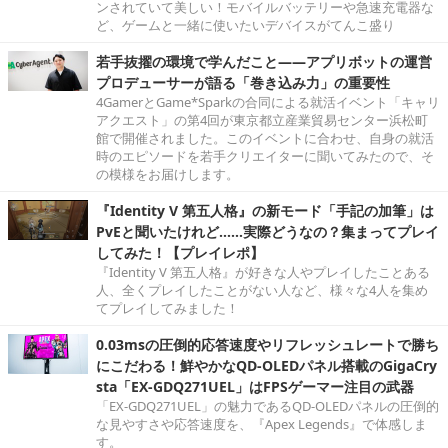
ンされていて美しい！モバイルバッテリーや急速充電器な
ど、ゲームと一緒に使いたいデバイスがてんこ盛り
若手抜擢の環境で学んだこと――アプリボットの運営
プロデューサーが語る「巻き込み力」の重要性
4GamerとGame*Sparkの合同による就活イベント「キャリ
アクエスト」の第4回が東京都立産業貿易センター浜松町
館で開催されました。このイベントに合わせ、自身の就活
時のエピソードを若手クリエイターに聞いてみたので、そ
の模様をお届けします。
『Identity V 第五人格』の新モード「手記の加筆」は
PvEと聞いたけれど……実際どうなの？集まってプレイ
してみた！【プレイレポ】
『Identity V 第五人格』が好きな人やプレイしたことある
人、全くプレイしたことがない人など、様々な4人を集め
てプレイしてみました！
0.03msの圧倒的応答速度やリフレッシュレートで勝ち
にこだわる！鮮やかなQD-OLEDパネル搭載のGigaCry
sta「EX-GDQ271UEL」はFPSゲーマー注目の武器
「EX-GDQ271UEL」の魅力であるQD-OLEDパネルの圧倒的
な見やすさや応答速度を、『Apex Legends』で体感しま
す。