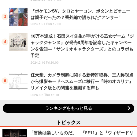
『ポケモンSV』タロとヤーコン、ボタンとピオニー
は親子だったの？番外編で語られた“アンサー”
2024.1.21 Sun 12:00
10万本達成！石田スイ先生が手がける乙女ゲーム『ジ
ャックジャンヌ』が発売3周年を記念したキャンペー
ンを告知―「サンリオキャラクターズ」とのコラボも
予定
2024.2.16 Fri 20:00
任天堂、カメラ制御に関する新特許取得。三人称視点
から撮影モードへスムーズに移行―『時のオカリナ』
リメイク版との関連を推測する声も
2026.8.6 Thu 16:10
ランキングをもっと見る
トピックス
「冒険は楽しいものだ」 ─『FF11』と『ウィザードリ