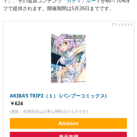
ト』
、その追加コンテンツ
「カティ」ルート
が60～70%オ
フで提供されます。開催期間は5月26日までです。
AKIBA’S TRIP2（１） (バンブーコミックス)
￥624
(価格・在庫状況は記事公開時点のものです)
Amazon