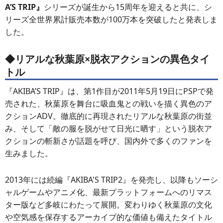
A’S TRIP』
シリーズが誕生から15周年を迎えると共に、シ
リーズ全世界累計販売本数が100万本を突破したと発表しま
した。
◆リアルな秋葉原×脱衣アクションの異色タイ
トル
『AKIBA’S TRIP』は、第1作目が2011年5月19日にPSPで発
売された、秋葉原を舞台に吸血鬼との戦いを描く異色のア
クションADV。徹底的に再現されたリアルな秋葉原の街並
み、そして「敵の服を脱がせて日光に晒す」という脱衣ア
クションの斬新さが話題を呼び、国内外で多くのファンを
生みました。
2013年には続編『AKIBA'S TRIP2』を発売し、以降もソーシ
ャルゲームやアニメ化、最新プラットフォームへのリマス
ター版など多岐にわたって展開。変わりゆく秋葉原の文化
や空気感を保存するアーカイブ的な価値も備えたタイトル