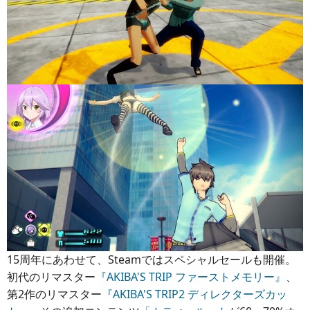
15周年にあわせて、Steamではスペシャルセールも開催。
初代のリマスター
『AKIBA'S TRIP ファーストメモリー』
、
第2作のリマスター
『AKIBA'S TRIP2 ディレクターズカッ