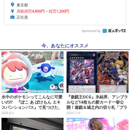
東京都
月給20万4,800円～32万1,200円
正社員
Sponsored by
今、あなたにオススメ
水中のポケモンってこんなに可愛
『遊戯王OCG』氷結界、アンブラ
いの!? 『ぽこ あ ぽけもん エキ
ルなど14枚もの新カード一挙公
スパンションパス』で見つけた、
開！遊戯＆城之内の切り札「ブラ
ポケモンの新たな魅力【先行プレ
ック・デーモンズ・ドラゴン」も
2026.8.3
2026.7.10
イレポ】
新たな装いで登場