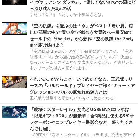
ィ ヴァリアンツ ダフネ』、"優しくないRPG"の沼にど
っぷり沈んだ4人の話
ふたつの沼の住人たちが語る奥深さとは。
『空の軌跡』を遊ぶのは「今」がベスト！暑い夏、涼
しい部屋の中で“青い空”が似合う大冒険へ―最安値で
セール中の『the 1st』から新作『空の軌跡 the 2nd』
まで駆け抜けよう
『空の軌跡 the 2nd』の発売が目前に迫る今こそ、『空の
軌跡 the 1st』から遊び始める絶好のタイミング！ 快適に
なったゲームシステムや新要素を交えながら、今遊びたい
本シリーズの魅力を紹介します。
かわいい…だからこそ、いじめたくなる。正式版リリ
ースの『パルワールド』プレイヤーに訊く“キュートア
グレッション×パル”の底知れぬ魅力とは
正式版で登場する新たなパルもいじめたくなる！
『崩壊：スターレイル』爻光とUGREENのコラボは
「限定ギフトBOX」が超豪華！全6商品に使える5％オ
フクーポンやコスプレイヤー撮影会など、盛りだくさ
んでお届け
UGREEN×『崩壊：スターレイル』コラボは、爻光がデザイ