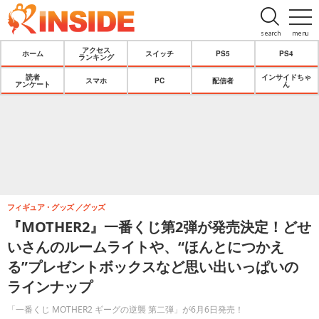
search
menu
アクセス
ホーム
スイッチ
PS5
PS4
ランキング
読者
インサイドちゃ
スマホ
PC
配信者
アンケート
ん
フィギュア・グッズ
グッズ
『MOTHER2』一番くじ第2弾が発売決定！どせ
いさんのルームライトや、“ほんとにつかえ
る”プレゼントボックスなど思い出いっぱいの
ラインナップ
「一番くじ MOTHER2 ギーグの逆襲 第二弾」が6月6日発売！