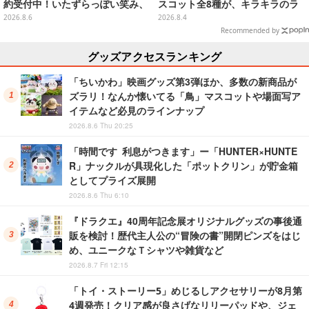
約受付中！いたずらっぽい笑み、
スコット全8種が、キラキラのラ
シルクハット型のステージが華や
メ入り入浴剤から飛び出す
2026.8.6
2026.8.4
かさを演出
Recommended by
グッズアクセスランキング
「ちいかわ」映画グッズ第3弾ほか、多数の新商品が
ズラリ！なんか懐いてる「鳥」マスコットや場面写ア
イテムなど必見のラインナップ
2026.8.6 Thu 20:25
「時間です 利息がつきます」ー「HUNTER×HUNTE
R」ナックルが具現化した「ポットクリン」が貯金箱
としてプライズ展開
2026.8.6 Thu 6:10
『ドラクエ』40周年記念展オリジナルグッズの事後通
販を検討！歴代主人公の“冒険の書”開閉ピンズをはじ
め、ユニークなＴシャツや雑貨など
2026.8.7 Fri 12:15
「トイ・ストーリー5」めじるしアクセサリーが8月第
4週発売！クリア感が良さげなリリーパッドや、ジェ