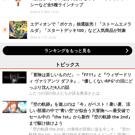
シーなど全5種ラインナップ
2026.8.5 Wed 15:00
エディオンで「ポケカ」抽選販売！「ストームエメラ
ルダ」「スタートデッキ100」など人気商品が対象
2026.8.7 Fri 16:25
ランキングをもっと見る
トピックス
「冒険は楽しいものだ」 ─『FF11』と『ウィザードリ
ィ ヴァリアンツ ダフネ』、"優しくないRPG"の沼にど
っぷり沈んだ4人の話
ふたつの沼の住人たちが語る奥深さとは。
『空の軌跡』を遊ぶのは「今」がベスト！暑い夏、涼
しい部屋の中で“青い空”が似合う大冒険へ―最安値で
セール中の『the 1st』から新作『空の軌跡 the 2nd』
まで駆け抜けよう
『空の軌跡 the 2nd』の発売が目前に迫る今こそ、『空の
軌跡 the 1st』から遊び始める絶好のタイミング！ 快適に