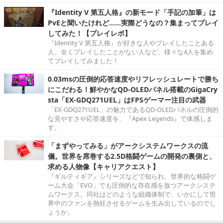
『Identity V 第五人格』の新モード「手記の加筆」は
PvEと聞いたけれど……実際どうなの？集まってプレイ
してみた！【プレイレポ】
『Identity V 第五人格』が好きな人やプレイしたことある
人、全くプレイしたことがない人など、様々な4人を集め
てプレイしてみました！
0.03msの圧倒的応答速度やリフレッシュレートで勝ち
にこだわる！鮮やかなQD-OLEDパネル搭載のGigaCry
sta「EX-GDQ271UEL」はFPSゲーマー注目の武器
「EX-GDQ271UEL」の魅力であるQD-OLEDパネルの圧倒的
な見やすさや応答速度を、『Apex Legends』で体感しま
す。
「まずやってみる」がアークシステムワークスの流
儀。世界を席巻する2.5D格闘ゲームの開発の裏側と、
求める人物像【キャリアクエスト】
『ギルティギア』シリーズなどで知られ、世界的な格闘ゲ
ーム大会「EVO」でも圧倒的な存在感を放つアークシステ
ムワークス。同社はどのような組織体制で、いかにして世
界中のファンを熱狂させるゲームを生み出しているのでし
ょうか。