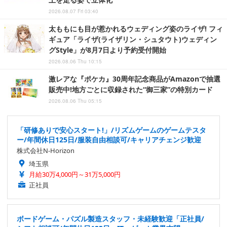
2026.08.07 Fri 03:40
太ももにも目が惹かれるウェディング姿のライザ! フィ
ギュア「ライザ(ライザリン・シュタウト)ウェディン
グStyle」が8月7日より予約受付開始
2026.08.06 Thu 10:15
激レアな『ポケカ』30周年記念商品がAmazonで抽選
販売中!地方ごとに収録された“御三家”の特別カード
2026.08.06 Thu 05:15
「研修ありで安心スタート!」/リズムゲームのゲームテスタ
ー/年間休日125日/服装自由相談可/キャリアチェンジ歓迎
株式会社N-Horizon
埼玉県
月給30万4,000円～31万5,000円
正社員
ボードゲーム・パズル製造スタッフ・未経験歓迎「正社員/