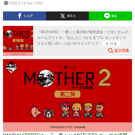
2026.5.19 Tue 14:50
シェア
ポスト
送る
『MOTHER2』一番くじ第2弾が発売決定！どせいさんの
ルームライトや、“ほんとにつかえる”プレゼントボック
スなど思い出いっぱいのラインナップ
全 20 枚
拡大写真