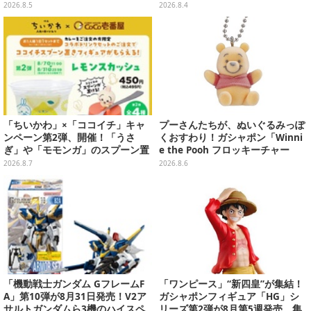
シール帳スペシャルセットを用意
開！“味自慢”のエプロンはポケッ
2026.8.5
2026.8.4
ト付き
「ちいかわ」×「ココイチ」キャ
プーさんたちが、ぬいぐるみっぽ
ンペーン第2弾、開催！「うさ
くおすわり！ガシャポン「Winni
ぎ」や「モモンガ」のスプーン置
e the Pooh フロッキーチャー
きをGETしよう
ム」ふわふわでどれも可愛い全4
2026.8.7
2026.8.6
種
「機動戦士ガンダム GフレームF
「ワンピース」“新四皇”が集結！
A」第10弾が8月31日発売！V2ア
ガシャポンフィギュア「HG」シ
サルトガンダムら3機のハイスペ
リーズ第2弾が8月第5週発売、集