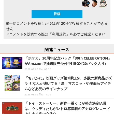
※一度コメントを投稿した後は約120秒間投稿することができま
せん
※コメントを投稿する際は
「利用規約」
を必ずご確認ください
関連ニュース
『ポケカ』30周年記念パック「30th CELEBRATION」
がAmazonで抽選販売受付中!1BOX(20パック入り)
2026.08.06 Thu 03:30
「ちいかわ」映画グッズ第3弾ほか、多数の新商品がズ
ラリ!なんか懐いてる「鳥」マスコットや場面写アイテ
ムなど必見のラインナップ
2026.08.06 Thu 11:25
「トイ・ストーリー」新作一番くじが発売決定!A賞
は、ウッディたちがレトロ感満載のアナログレコード
上を走る姿で立体化