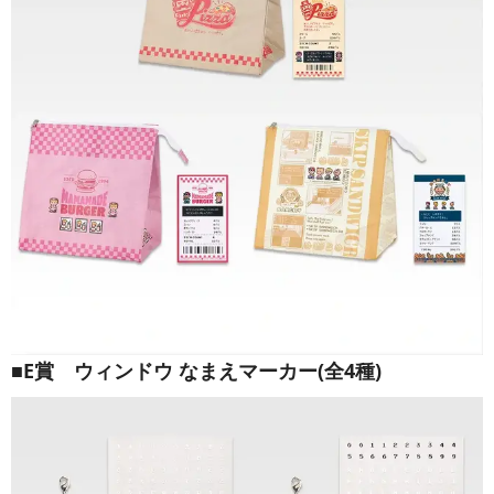
■E賞 ウィンドウ なまえマーカー(全4種)