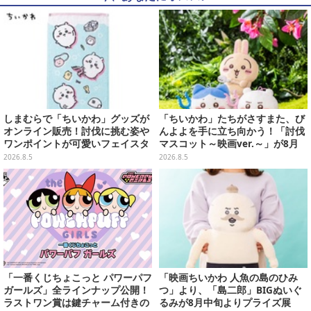
しまむらで「ちいかわ」グッズが
「ちいかわ」たちがさすまた、び
オンライン販売！討伐に挑む姿や
んよよを手に立ち向かう！「討伐
ワンポイントが可愛いフェイスタ
マスコット～映画ver.～」が8月
オル、バスマットなど全14種
中旬より順次展開
2026.8.5
2026.8.5
「一番くじちょこっと パワーパフ
「映画ちいかわ 人魚の島のひみ
ガールズ」全ラインナップ公開！
つ」より、「島二郎」BIGぬいぐ
ラストワン賞は鍵チャーム付きの
るみが8月中旬よりプライズ展