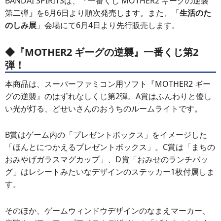
BANDAI SPIRITSは、
「
一番くじ MOTHER2 ギーグの逆襲
第二弾
」
を6月6日より順次発売します。また、「
生活のた
のしみ展
」会場にて6月4日より先行販売します。
◆
『MOTHER2 ギーグの逆襲』一番くじ第2
弾！
本商品は、スーパーファミコン用ソフト『MOTHER2 ギー
グの逆襲』のはずれなしくじ第2弾。A賞はふんわりと優し
い光が灯る、どせいさんのおうちのルームライトです。
B賞はゲーム内の「プレゼントボックス」をイメージした
「ほんとにつかえるプレゼントボックス」。C賞は「まちの
おみやげガラスマグカップ」、D賞「おみせのランチバッ
グ」はレシートみたいなデザインのステッカー1枚付属しま
す。
そのほか、ゲームウィンドウデザインのなまえマーカー、