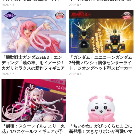
ック可動フィギュア
めて並べたくなるクオリティ
2026.8.3
2026.8.5
「機動戦士ガンダムSEED」エン
「ガンダム」ユニコーンガンダム
ディング「暁の車」をイメージ！
2号機 バンシィ胸像センサーライ
カガリとラクスの新作フィギュア
ト、ジオングヘッド型スピーカー
がプライズに
が順次プライズ展開！
2026.8.7
2026.8.6
『崩壊：スターレイル』より「火
「ちいかわ」がびっくらたまごに
花」1/7スケールフィギュアが予
新登場！大きなリボンが可愛いマ