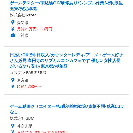
ゲームテスター/未経験OK/研修あり/シンプル作業/福利厚生
充実/安定環境
株式会社Tetote
愛知県
月給27万円～33万円
正社員
日払いOKで即日収入/カウンターレディ/アニメ・ゲーム好き
さん必見!高円寺のサブカルコンカフェです 優しい女性店長
がいるから安心/東京都/杉並区
コスプレ BAR SIRIUS
東京都
時給1,700円～
ゲーム動画クリエイター/転職初挑戦歓迎/資格不問/残業ほぼ
なし
株式会社GUM
神奈川県
月給21万400円～32万8,100円