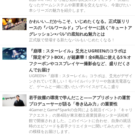
なったゲームシステムや新要素を交えながら、今遊びたい
本シリーズの魅力を紹介します。
かわいい…だからこそ、いじめたくなる。正式版リリ
ースの『パルワールド』プレイヤーに訊く“キュートア
グレッション×パル”の底知れぬ魅力とは
正式版で登場する新たなパルもいじめたくなる！
『崩壊：スターレイル』爻光とUGREENのコラボは
「限定ギフトBOX」が超豪華！全6商品に使える5％オ
フクーポンやコスプレイヤー撮影会など、盛りだくさ
んでお届け
UGREEN×『崩壊：スターレイル』コラボは、爻光がデザイ
ンされていて美しい！モバイルバッテリーや急速充電器な
ど、ゲームと一緒に使いたいデバイスがてんこ盛り
若手抜擢の環境で学んだこと――アプリボットの運営
プロデューサーが語る「巻き込み力」の重要性
4GamerとGame*Sparkの合同による就活イベント「キャリ
アクエスト」の第4回が東京都立産業貿易センター浜松町
館で開催されました。このイベントに合わせ、自身の就活
時のエピソードを若手クリエイターに聞いてみたので、そ
の模様をお届けします。