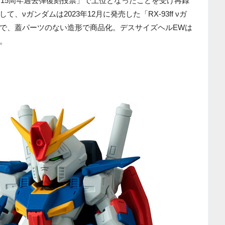
「15周年過去弾復刻投票」で上位となったことを受け再録
νガンダムは2023年12月に発売した「RX-93ff νガ
で、蓋パーツのない造形で商品化。デスサイズヘルEWは
。