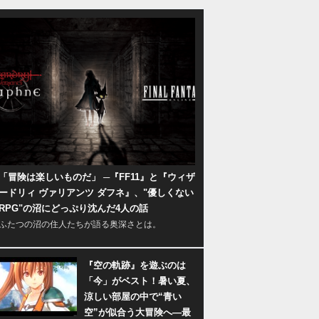
「冒険は楽しいものだ」 ─『FF11』と『ウィザ
ードリィ ヴァリアンツ ダフネ』、"優しくない
RPG"の沼にどっぷり沈んだ4人の話
ふたつの沼の住人たちが語る奥深さとは。
『空の軌跡』を遊ぶのは
「今」がベスト！暑い夏、
涼しい部屋の中で“青い
空”が似合う大冒険へ―最