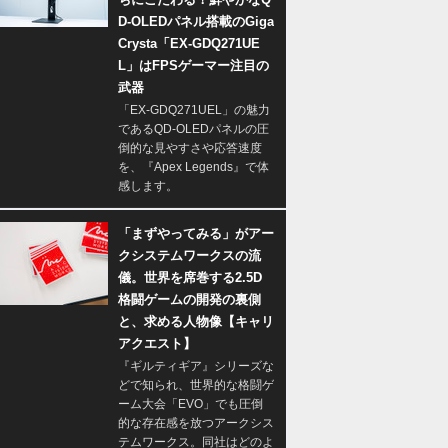
D-OLEDパネル搭載のGiga
Crysta「EX-GDQ271UE
L」はFPSゲーマー注目の
武器
「EX-GDQ271UEL」の魅力
であるQD-OLEDパネルの圧
倒的な見やすさや応答速度
を、『Apex Legends』で体
感します。
「まずやってみる」がアー
クシステムワークスの流
儀。世界を席巻する2.5D
格闘ゲームの開発の裏側
と、求める人物像【キャリ
アクエスト】
『ギルティギア』シリーズな
どで知られ、世界的な格闘ゲ
ーム大会「EVO」でも圧倒
的な存在感を放つアークシス
テムワークス。同社はどのよ