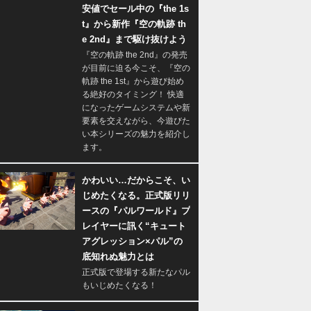
安値でセール中の『the 1s
t』から新作『空の軌跡 th
e 2nd』まで駆け抜けよう
『空の軌跡 the 2nd』の発売
が目前に迫る今こそ、『空の
軌跡 the 1st』から遊び始め
る絶好のタイミング！ 快適
になったゲームシステムや新
要素を交えながら、今遊びた
い本シリーズの魅力を紹介し
ます。
かわいい…だからこそ、い
じめたくなる。正式版リリ
ースの『パルワールド』プ
レイヤーに訊く“キュート
アグレッション×パル”の
底知れぬ魅力とは
正式版で登場する新たなパル
もいじめたくなる！