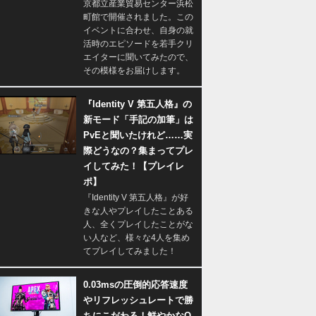
京都立産業貿易センター浜松
町館で開催されました。この
イベントに合わせ、自身の就
活時のエピソードを若手クリ
エイターに聞いてみたので、
その模様をお届けします。
『Identity V 第五人格』の
新モード「手記の加筆」は
PvEと聞いたけれど……実
際どうなの？集まってプレ
イしてみた！【プレイレ
ポ】
『Identity V 第五人格』が好
きな人やプレイしたことある
人、全くプレイしたことがな
い人など、様々な4人を集め
てプレイしてみました！
0.03msの圧倒的応答速度
やリフレッシュレートで勝
ちにこだわる！鮮やかなQ