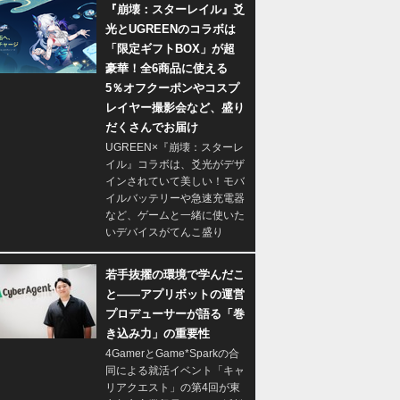
『崩壊：スターレイル』爻
光とUGREENのコラボは
「限定ギフトBOX」が超
豪華！全6商品に使える
5％オフクーポンやコスプ
レイヤー撮影会など、盛り
だくさんでお届け
UGREEN×『崩壊：スターレ
イル』コラボは、爻光がデザ
インされていて美しい！モバ
イルバッテリーや急速充電器
など、ゲームと一緒に使いた
いデバイスがてんこ盛り
若手抜擢の環境で学んだこ
と――アプリボットの運営
プロデューサーが語る「巻
き込み力」の重要性
4GamerとGame*Sparkの合
同による就活イベント「キャ
リアクエスト」の第4回が東