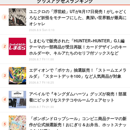
グッズアクセスランキング
ユニクロの「浮世絵」UTが8月17日発売！がしゃどく
ろなど妖怪をモチーフにした、奥深い世界観が最高に
オシャレ
2026.8.9 Sun 0:10
しまむらで販売された「HUNTER×HUNTER」G.I.編
テーマの一部商品が受注再販！カードデザインのキー
ホルダーや、キルアたちのセリフ付ソックスなど
2026.8.7 Fri 11:00
エディオンで「ポケカ」抽選販売！「ストームエメラ
ルダ」「スタートデッキ100」など人気商品が対象
2026.8.7 Fri 16:25
アベイルで『キングダムハーツ』グッズが発売！部屋
着にピッタリなステテコやルームウェアセット
2026.8.7 Fri 21:30
「ボンボンドロップシール」コンビニ商品テーマの新
作が公式抽選販売！おにぎり＆お弁当、ホットスナッ