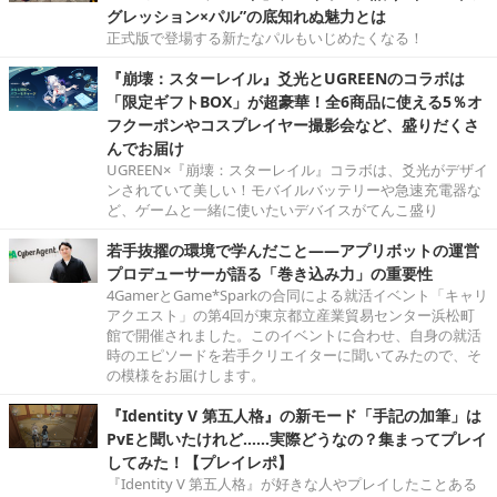
グレッション×パル”の底知れぬ魅力とは
正式版で登場する新たなパルもいじめたくなる！
『崩壊：スターレイル』爻光とUGREENのコラボは
「限定ギフトBOX」が超豪華！全6商品に使える5％オ
フクーポンやコスプレイヤー撮影会など、盛りだくさ
んでお届け
UGREEN×『崩壊：スターレイル』コラボは、爻光がデザイ
ンされていて美しい！モバイルバッテリーや急速充電器な
ど、ゲームと一緒に使いたいデバイスがてんこ盛り
若手抜擢の環境で学んだこと――アプリボットの運営
プロデューサーが語る「巻き込み力」の重要性
4GamerとGame*Sparkの合同による就活イベント「キャリ
アクエスト」の第4回が東京都立産業貿易センター浜松町
館で開催されました。このイベントに合わせ、自身の就活
時のエピソードを若手クリエイターに聞いてみたので、そ
の模様をお届けします。
『Identity V 第五人格』の新モード「手記の加筆」は
PvEと聞いたけれど……実際どうなの？集まってプレイ
してみた！【プレイレポ】
『Identity V 第五人格』が好きな人やプレイしたことある