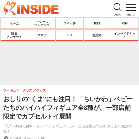
search
menu
アクセス
ホーム
スイッチ
PS5
PS4
ランキング
読者
インサイドちゃ
スマホ
PC
配信者
アンケート
ん
フィギュア・グッズ
グッズ
おしりの“くま”にも注目！「ちいかわ」ベビー
たちのハイハイフィギュア全8種が、一部店舗
限定でカプセルトイ展開
「Chiikawa Baby ハイハイフィギュア」が一部店舗限定で5月19日より順次発
売！
2026.5.18 Mon 14:00