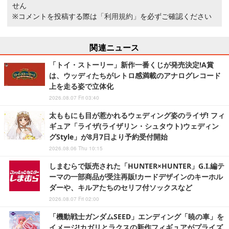
せん
※コメントを投稿する際は
「利用規約」
を必ずご確認ください
関連ニュース
「トイ・ストーリー」新作一番くじが発売決定!A賞
は、ウッディたちがレトロ感満載のアナログレコード
上を走る姿で立体化
2026.08.07 Fri 03:40
太ももにも目が惹かれるウェディング姿のライザ! フィ
ギュア「ライザ(ライザリン・シュタウト)ウェディン
グStyle」が8月7日より予約受付開始
2026.08.06 Thu 10:15
しまむらで販売された「HUNTER×HUNTER」G.I.編テ
ーマの一部商品が受注再販!カードデザインのキーホル
ダーや、キルアたちのセリフ付ソックスなど
2026.08.07 Fri 02:00
「機動戦士ガンダムSEED」エンディング「暁の車」を
イメージ!カガリとラクスの新作フィギュアがプライズ