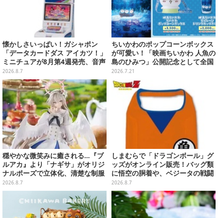
懐かしさいっぱい！ガシャポン
ちいかわのポップコーンボックス
「データカードダス アイカツ！」
が可愛い！「映画ちいかわ 人魚の
ミニチュアが8月第4週発売、音声
島のひみつ」公開記念として全国
が流れる特別仕様も当たる
劇場で販売決定、セイレーンドリ
2026.8.7
2026.7.21
ンクカップホルダーも
穏やかな微笑みに癒される…『ブ
しまむらで「ドラゴンボール」グ
ルアカ』より「ナギサ」がオリジ
ッズがオンライン販売！バッグ類
ナルポーズで立体化、清楚な制服
に悟空の胴着や、ベジータの戦闘
は白の彩色にこだわり
服を大胆デザイン
2026.8.7
2026.8.7