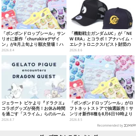
「ボンボンドロップシール」サン
「機動戦士ガンダムUC」が「NE
リオに新作「churukiraデザイ
W ERA」とコラボ！アナハイム・
ン」が8月上旬より順次登場！ハ
エレクトロニクス/ビスト財団の
ローキティ、はぴだんぶいなど全
キャップが予約開始
2026.8.4
2026.8.6
8種類
ジェラート ピケより『ドラクエ』
「ボンボンドロップシール」がロ
コラボグッズが発売！お休み時間
フトネットストアで抽選販売！サ
を過ごす「スライム」らのルーム
ンリオ新作8種を8月6日10時より
ウェア、雑貨など多数ラインナッ
受付開始
2026.8.7
2026.8.5
プ
Recommended by