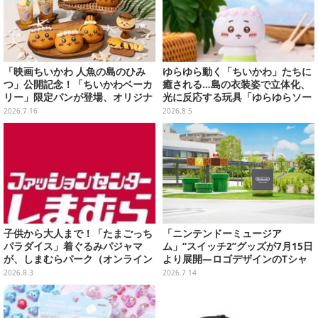
「映画ちいかわ 人魚の島のひみ
ゆらゆら動く「ちいかわ」たちに
つ」公開記念！「ちいかわベーカ
癒される…島の衣装姿で立体化、
リー」限定パンが登場、オリジナ
光に反応する玩具「ゆらゆらソー
ルコースター配布も
ラー」全8種が全国アミューズメ
2026.7.16
2026.8.5
ント施設にて展開
子供から大人まで！「たまごっち
「ニンテンドーミュージア
パラダイス」着ぐるみパジャマ
ム」“スイッチ2”グッズが7月15日
が、しまむらパーク（オンライン
より展開―ロゴデザインのTシャ
ストア）にて受注生産
ツやマグカップなど
2026.8.3
2026.7.14