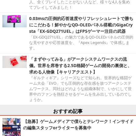
人、全くプレイしたことがない人など、様々な4人を集め
てプレイしてみました！
0.03msの圧倒的応答速度やリフレッシュレートで勝ち
にこだわる！鮮やかなQD-OLEDパネル搭載のGigaCry
sta「EX-GDQ271UEL」はFPSゲーマー注目の武器
「EX-GDQ271UEL」の魅力であるQD-OLEDパネルの圧倒的
な見やすさや応答速度を、『Apex Legends』で体感しま
す。
「まずやってみる」がアークシステムワークスの流
儀。世界を席巻する2.5D格闘ゲームの開発の裏側と、
求める人物像【キャリアクエスト】
『ギルティギア』シリーズなどで知られ、世界的な格闘ゲ
ーム大会「EVO」でも圧倒的な存在感を放つアークシステ
ムワークス。同社はどのような組織体制で、いかにして世
界中のファンを熱狂させるゲームを生み出しているのでし
ょうか。
おすすめ記事
【急募】ゲームメディアで僕らとテレワーク！インサイド
の編集スタッフorライターを募集中