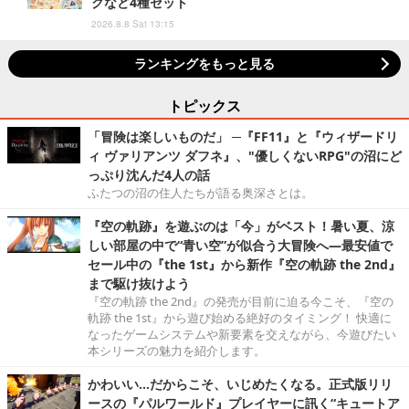
クなど4種セット
2026.8.8 Sat 13:15
ランキングをもっと見る
トピックス
「冒険は楽しいものだ」 ─『FF11』と『ウィザードリ
ィ ヴァリアンツ ダフネ』、"優しくないRPG"の沼にど
っぷり沈んだ4人の話
ふたつの沼の住人たちが語る奥深さとは。
『空の軌跡』を遊ぶのは「今」がベスト！暑い夏、涼
しい部屋の中で“青い空”が似合う大冒険へ―最安値で
セール中の『the 1st』から新作『空の軌跡 the 2nd』
まで駆け抜けよう
『空の軌跡 the 2nd』の発売が目前に迫る今こそ、『空の
軌跡 the 1st』から遊び始める絶好のタイミング！ 快適に
なったゲームシステムや新要素を交えながら、今遊びたい
本シリーズの魅力を紹介します。
かわいい…だからこそ、いじめたくなる。正式版リリ
ースの『パルワールド』プレイヤーに訊く“キュートア