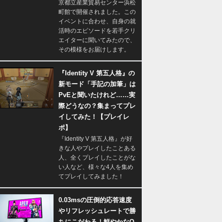
京都立産業貿易センター浜松
町館で開催されました。この
イベントに合わせ、自身の就
活時のエピソードを若手クリ
エイターに聞いてみたので、
その模様をお届けします。
『Identity V 第五人格』の
新モード「手記の加筆」は
PvEと聞いたけれど……実
際どうなの？集まってプレ
イしてみた！【プレイレ
ポ】
『Identity V 第五人格』が好
きな人やプレイしたことある
人、全くプレイしたことがな
い人など、様々な4人を集め
てプレイしてみました！
0.03msの圧倒的応答速度
やリフレッシュレートで勝
ちにこだわる！鮮やかなQ