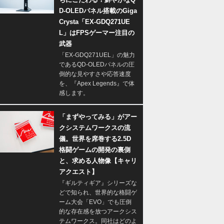
D-OLEDパネル搭載のGiga
Crysta「EX-GDQ271UE
L」はFPSゲーマー注目の
武器
「EX-GDQ271UEL」の魅力
であるQD-OLEDパネルの圧
倒的な見やすさや応答速度
を、『Apex Legends』で体
感します。
「まずやってみる」がアー
クシステムワークスの流
儀。世界を席巻する2.5D
格闘ゲームの開発の裏側
と、求める人物像【キャリ
アクエスト】
『ギルティギア』シリーズな
どで知られ、世界的な格闘ゲ
ーム大会「EVO」でも圧倒
的な存在感を放つアークシス
テムワークス。同社はどのよ