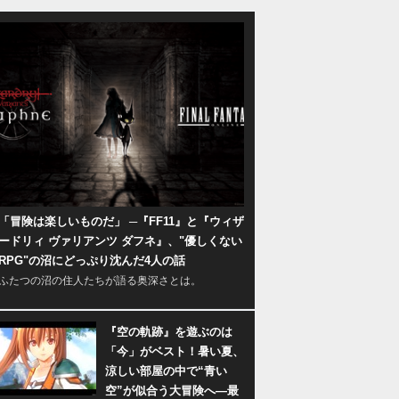
「冒険は楽しいものだ」 ─『FF11』と『ウィザ
ードリィ ヴァリアンツ ダフネ』、"優しくない
RPG"の沼にどっぷり沈んだ4人の話
ふたつの沼の住人たちが語る奥深さとは。
『空の軌跡』を遊ぶのは
「今」がベスト！暑い夏、
涼しい部屋の中で“青い
空”が似合う大冒険へ―最