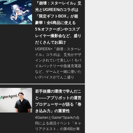
『崩壊：スターレイル』爻
光とUGREENのコラボは
「限定ギフトBOX」が超
豪華！全6商品に使える
5％オフクーポンやコスプ
レイヤー撮影会など、盛り
だくさんでお届け
UGREEN×『崩壊：スターレ
イル』コラボは、爻光がデザ
インされていて美しい！モバ
イルバッテリーや急速充電器
など、ゲームと一緒に使いた
いデバイスがてんこ盛り
若手抜擢の環境で学んだこ
と――アプリボットの運営
プロデューサーが語る「巻
き込み力」の重要性
4GamerとGame*Sparkの合
同による就活イベント「キャ
リアクエスト」の第4回が東