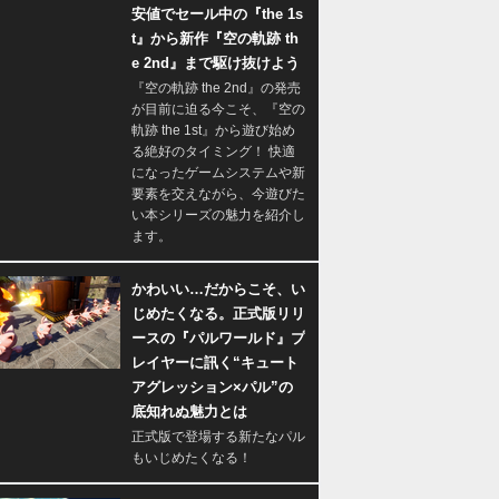
安値でセール中の『the 1s
t』から新作『空の軌跡 th
e 2nd』まで駆け抜けよう
『空の軌跡 the 2nd』の発売
が目前に迫る今こそ、『空の
軌跡 the 1st』から遊び始め
る絶好のタイミング！ 快適
になったゲームシステムや新
要素を交えながら、今遊びた
い本シリーズの魅力を紹介し
ます。
かわいい…だからこそ、い
じめたくなる。正式版リリ
ースの『パルワールド』プ
レイヤーに訊く“キュート
アグレッション×パル”の
底知れぬ魅力とは
正式版で登場する新たなパル
もいじめたくなる！