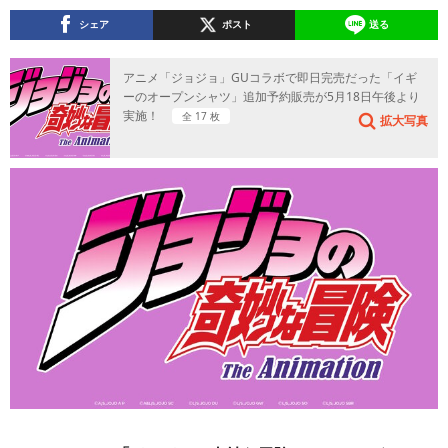
シェア
ポスト
送る
アニメ「ジョジョ」GUコラボで即日完売だった「イギ
ーのオープンシャツ」追加予約販売が5月18日午後より
実施！
全 17 枚
拡大写真