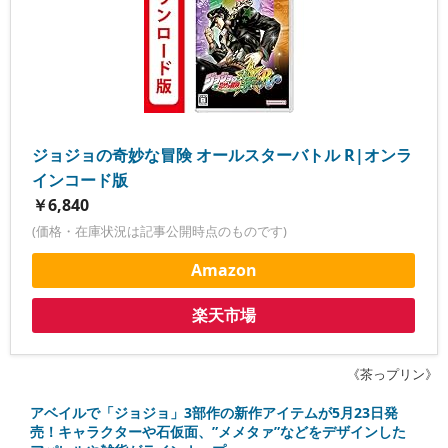
ジョジョの奇妙な冒険 オールスターバトル R|オンラ
インコード版
￥6,840
(価格・在庫状況は記事公開時点のものです)
Amazon
楽天市場
《茶っプリン》
アベイルで「ジョジョ」3部作の新作アイテムが5月23日発
売！キャラクターや石仮面、”メメタァ”などをデザインした