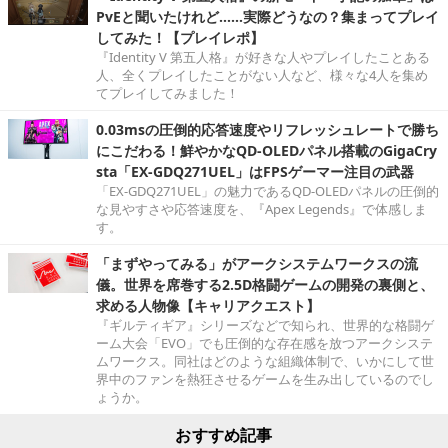
PvEと聞いたけれど……実際どうなの？集まってプレイ
してみた！【プレイレポ】
『Identity V 第五人格』が好きな人やプレイしたことある
人、全くプレイしたことがない人など、様々な4人を集め
てプレイしてみました！
0.03msの圧倒的応答速度やリフレッシュレートで勝ち
にこだわる！鮮やかなQD-OLEDパネル搭載のGigaCry
sta「EX-GDQ271UEL」はFPSゲーマー注目の武器
「EX-GDQ271UEL」の魅力であるQD-OLEDパネルの圧倒的
な見やすさや応答速度を、『Apex Legends』で体感しま
す。
「まずやってみる」がアークシステムワークスの流
儀。世界を席巻する2.5D格闘ゲームの開発の裏側と、
求める人物像【キャリアクエスト】
『ギルティギア』シリーズなどで知られ、世界的な格闘ゲ
ーム大会「EVO」でも圧倒的な存在感を放つアークシステ
ムワークス。同社はどのような組織体制で、いかにして世
界中のファンを熱狂させるゲームを生み出しているのでし
ょうか。
おすすめ記事