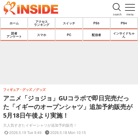
search
menu
アクセス
ホーム
スイッチ
PS5
PS4
ランキング
読者
インサイドちゃ
スマホ
PC
配信者
アンケート
ん
フィギュア・グッズ
グッズ
アニメ「ジョジョ」GUコラボで即日完売だっ
た「イギーのオープンシャツ」追加予約販売が
5月18日午後より実施！
大人気すぎたイギーシャツが追加予約販売！
2026.5.19 Tue 9:49
2026.5.18 Mon 10:15