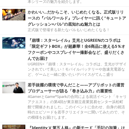
本シリーズの魅力を紹介します。
かわいい…だからこそ、いじめたくなる。正式版リリ
ースの『パルワールド』プレイヤーに訊く“キュートア
グレッション×パル”の底知れぬ魅力とは
正式版で登場する新たなパルもいじめたくなる！
『崩壊：スターレイル』爻光とUGREENのコラボは
「限定ギフトBOX」が超豪華！全6商品に使える5％オ
フクーポンやコスプレイヤー撮影会など、盛りだくさ
んでお届け
UGREEN×『崩壊：スターレイル』コラボは、爻光がデザイ
ンされていて美しい！モバイルバッテリーや急速充電器な
ど、ゲームと一緒に使いたいデバイスがてんこ盛り
若手抜擢の環境で学んだこと――アプリボットの運営
プロデューサーが語る「巻き込み力」の重要性
4GamerとGame*Sparkの合同による就活イベント「キャリ
アクエスト」の第4回が東京都立産業貿易センター浜松町
館で開催されました。このイベントに合わせ、自身の就活
時のエピソードを若手クリエイターに聞いてみたので、そ
の模様をお届けします。
『Identity V 第五人格』の新モード「手記の加筆」は