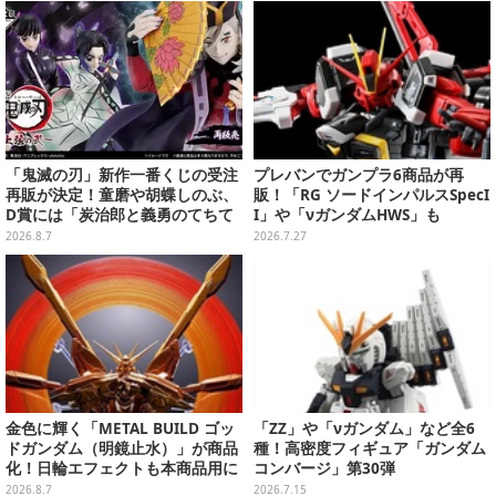
体
「鬼滅の刃」新作一番くじの受注
プレバンでガンプラ6商品が再
再販が決定！童磨や胡蝶しのぶ、
販！「RG ソードインパルスSpecI
D賞には「炭治郎と義勇のてちて
I」や「νガンダムHWS」も
ちフィギュア」も
2026.8.7
2026.7.27
金色に輝く「METAL BUILD ゴッ
「ZZ」や「νガンダム」など全6
ドガンダム（明鏡止水）」が商品
種！高密度フィギュア「ガンダム
化！日輪エフェクトも本商品用に
コンバージ」第30弾
刷新した豪華仕様
2026.8.7
2026.7.15