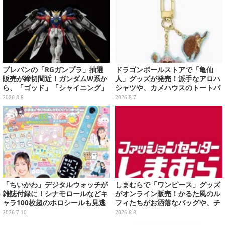
プレバンの「RGガンプラ」抽選
ドラゴンボールストアで「亀仙
販売が締切間近！ガンダムW系か
人」グッズが発売！派手なアロハ
ら、「ゴッド」「シャイニング」
シャツや、カメハウスのトートバ
まで9商品
ッグなど夏らしいアイテムがズラ
2026.8.8
2026.8.7
リ
「ちいかわ」デジタルウォッチが
しまむらで「ワンピース」グッズ
雑誌付録に！シナモロールなどキ
がオンライン販売！かるた風のル
ャラ100枚超のホロシールも見逃
フィたちがお洒落なバッグや、チ
せない「キラピチ8月号」が7月15
ョッパーが可愛いサンダルも
2026.7.10
2026.8.8
日発売