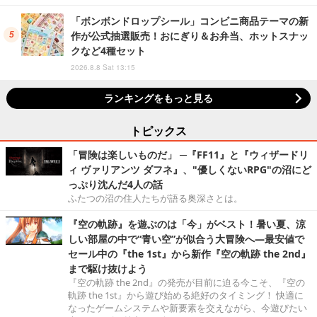
「ボンボンドロップシール」コンビニ商品テーマの新
作が公式抽選販売！おにぎり＆お弁当、ホットスナッ
クなど4種セット
2026.8.8 Sat 13:15
ランキングをもっと見る
トピックス
「冒険は楽しいものだ」 ─『FF11』と『ウィザードリ
ィ ヴァリアンツ ダフネ』、"優しくないRPG"の沼にど
っぷり沈んだ4人の話
ふたつの沼の住人たちが語る奥深さとは。
『空の軌跡』を遊ぶのは「今」がベスト！暑い夏、涼
しい部屋の中で“青い空”が似合う大冒険へ―最安値で
セール中の『the 1st』から新作『空の軌跡 the 2nd』
まで駆け抜けよう
『空の軌跡 the 2nd』の発売が目前に迫る今こそ、『空の
軌跡 the 1st』から遊び始める絶好のタイミング！ 快適に
なったゲームシステムや新要素を交えながら、今遊びたい