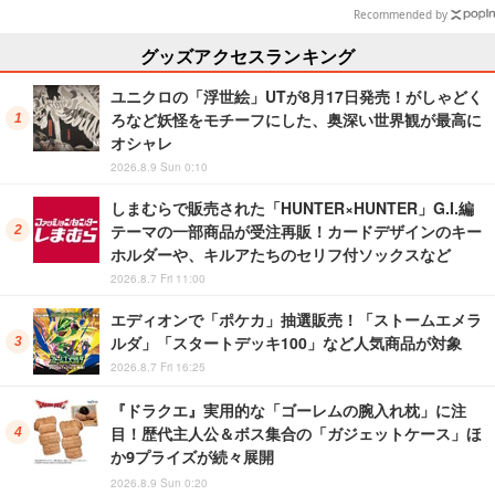
Recommended by
グッズアクセスランキング
ユニクロの「浮世絵」UTが8月17日発売！がしゃどく
ろなど妖怪をモチーフにした、奥深い世界観が最高に
オシャレ
2026.8.9 Sun 0:10
しまむらで販売された「HUNTER×HUNTER」G.I.編
テーマの一部商品が受注再販！カードデザインのキー
ホルダーや、キルアたちのセリフ付ソックスなど
2026.8.7 Fri 11:00
エディオンで「ポケカ」抽選販売！「ストームエメラ
ルダ」「スタートデッキ100」など人気商品が対象
2026.8.7 Fri 16:25
『ドラクエ』実用的な「ゴーレムの腕入れ枕」に注
目！歴代主人公＆ボス集合の「ガジェットケース」ほ
か9プライズが続々展開
2026.8.9 Sun 0:20