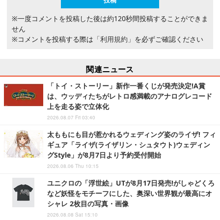
※一度コメントを投稿した後は約120秒間投稿することができま
せん
※コメントを投稿する際は
「利用規約」
を必ずご確認ください
関連ニュース
「トイ・ストーリー」新作一番くじが発売決定!A賞
は、ウッディたちがレトロ感満載のアナログレコード
上を走る姿で立体化
2026.08.07 Fri 03:40
太ももにも目が惹かれるウェディング姿のライザ! フィ
ギュア「ライザ(ライザリン・シュタウト)ウェディン
グStyle」が8月7日より予約受付開始
2026.08.06 Thu 10:15
ユニクロの「浮世絵」UTが8月17日発売!がしゃどくろ
など妖怪をモチーフにした、奥深い世界観が最高にオ
シャレ 2枚目の写真・画像
2026.08.08 Sat 15:10