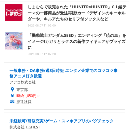
しまむらで販売された「HUNTER×HUNTER」G.I.編テ
ーマの一部商品が受注再販!カードデザインのキーホル
ダーや、キルアたちのセリフ付ソックスなど
2026.08.07 Fri 02:00
「機動戦士ガンダムSEED」エンディング「暁の車」を
イメージ!カガリとラクスの新作フィギュアがプライズ
に
2026.08.07 Fri 07:20
一般事務・OA事務/週3日時短 エンタメ企業でのコツコツ事
務アニメ好き歓迎
アデコ株式会社
東京都
時給1,650円～
派遣社員
未経験可/研修充実/ゲーム・スマホアプリのバグチェック
株式会社HIGHEST