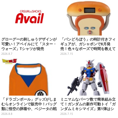
グローグーの刺しゅうデザインが
「パンどろぼう」の時計付きフィ
可愛い！アベイルにて「スター・
ギュアが、ガシャポンで8月発
ウォーズ」Tシャツが発売
売！色々なポーズで時間を教えて
くれる、実用性バッチリな全3種
2026.8.7
2026.7.15
「ドラゴンボール」グッズがしま
ミニマムなパーツ数で簡単組み立
むらオンラインで販売中！バッグ
て！ガンダムの新作可動トイ「ガ
類に悟空の胴着や、ベジータの戦
ンダムミキシマイズ」第1弾はシ
闘服を大胆デザイン
ャア専用ザク、フリーダムら3機
2026.8.8
2026.7.15