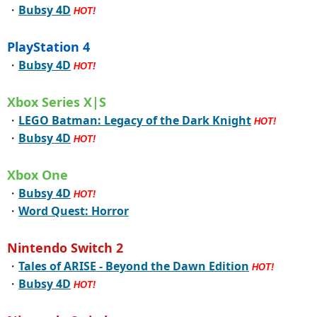
・
Bubsy 4D
HOT!
PlayStation 4
・
Bubsy 4D
HOT!
Xbox Series X|S
・
LEGO Batman: Legacy of the Dark Knight
HOT!
・
Bubsy 4D
HOT!
Xbox One
・
Bubsy 4D
HOT!
・
Word Quest: Horror
Nintendo Switch 2
・
Tales of ARISE - Beyond the Dawn Edition
HOT!
・
Bubsy 4D
HOT!