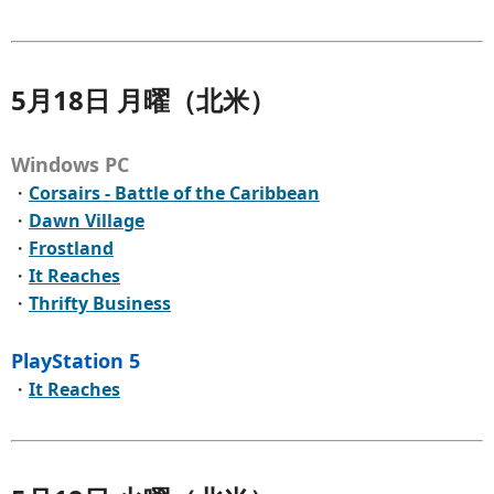
5月18日 月曜（北米）
Windows PC
・
Corsairs - Battle of the Caribbean
・
Dawn Village
・
Frostland
・
It Reaches
・
Thrifty Business
PlayStation 5
・
It Reaches