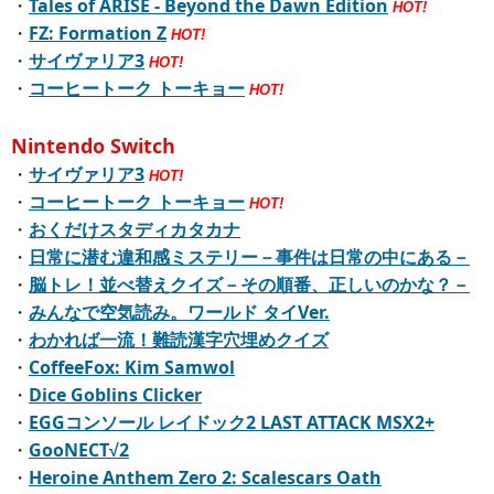
・
Tales of ARISE - Beyond the Dawn Edition
HOT!
・
FZ: Formation Z
HOT!
・
サイヴァリア3
HOT!
・
コーヒートーク トーキョー
HOT!
Nintendo Switch
・
サイヴァリア3
HOT!
・
コーヒートーク トーキョー
HOT!
・
おくだけスタディカタカナ
・
日常に潜む違和感ミステリー－事件は日常の中にある－
・
脳トレ！並べ替えクイズ－その順番、正しいのかな？－
・
みんなで空気読み。ワールド タイVer.
・
わかれば一流！難読漢字穴埋めクイズ
・
CoffeeFox: Kim Samwol
・
Dice Goblins Clicker
・
EGGコンソール レイドック2 LAST ATTACK MSX2+
・
GooNECT√2
・
Heroine Anthem Zero 2: Scalescars Oath