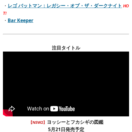
・
レゴ バットマン：レガシー・オブ・ザ・ダークナイト
HO
T!
・
Bar Keeper
注目タイトル
ヨッシーとフカシギの図鑑
【NSW2】
5月21日発売予定