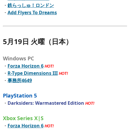
・
鉄らっしゅ！ロンドン
・
Add Flyers To Dreams
5月19日 火曜（日本）
Windows PC
・
Forza Horizon 6
HOT!
・
R-Type Dimensions III
HOT!
・
事務所4649
PlayStation 5
・
Darksiders: Warmastered Edition
HOT!
Xbox Series X|S
・
Forza Horizon 6
HOT!