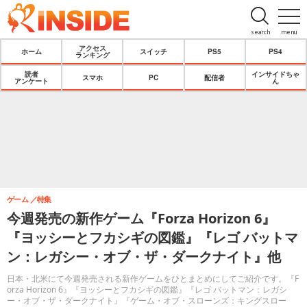
search
menu
アクセス
ホーム
スイッチ
PS5
PS4
ランキング
読者
インサイドちゃ
スマホ
PC
配信者
アンケート
ん
ゲーム
特集
今週発売の新作ゲーム『Forza Horizon 6』
『ヨッシーとフカシギの図鑑』『レゴ バットマ
ン：レガシー・オブ・ザ・ダークナイト』他
日本・北米にて今週発売される新作ゲームをひとまとめにしてご紹介です。『F
orza Horizon 6』『ヨッシーとフカシギの図鑑』『レゴ バットマン：レガシ
ー・オブ・ザ・ダークナイト』『ゲーム・オブ・スローンズ：キングスロー