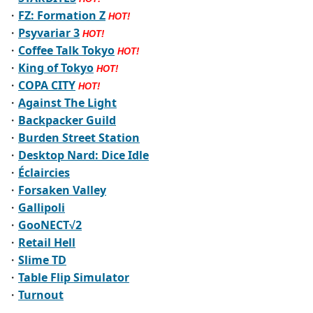
・
FZ: Formation Z
HOT!
・
Psyvariar 3
HOT!
・
Coffee Talk Tokyo
HOT!
・
King of Tokyo
HOT!
・
COPA CITY
HOT!
・
Against The Light
・
Backpacker Guild
・
Burden Street Station
・
Desktop Nard: Dice Idle
・
Éclaircies
・
Forsaken Valley
・
Gallipoli
・
GooNECT√2
・
Retail Hell
・
Slime TD
・
Table Flip Simulator
・
Turnout