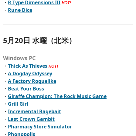
・
R-Type Dimensions III
HOT!
・
Rune Dice
5月20日 水曜（北米）
Windows PC
・
Thick As Thieves
HOT!
・
A Dogday Odyssey
・
A Factory Roguelike
・
Beat Your Boss
・
Giraffe Champion: The Rock Music Game
・
Grill Girl
・
Incremental Ragebait
・
Last Crown Gambit
・
Pharmacy Store Simulator
・
Phonopolis