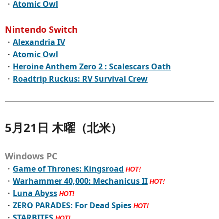
・
Atomic Owl
Nintendo Switch
・
Alexandria IV
・
Atomic Owl
・
Heroine Anthem Zero 2 : Scalescars Oath
・
Roadtrip Ruckus: RV Survival Crew
5月21日 木曜（北米）
Windows PC
・
Game of Thrones: Kingsroad
HOT!
・
Warhammer 40,000: Mechanicus II
HOT!
・
Luna Abyss
HOT!
・
ZERO PARADES: For Dead Spies
HOT!
・
STARBITES
HOT!