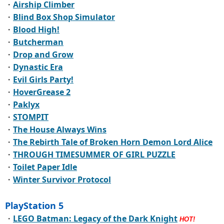
・
Airship Climber
・
Blind Box Shop Simulator
・
Blood High!
・
Butcherman
・
Drop and Grow
・
Dynastic Era
・
Evil Girls Party!
・
HoverGrease 2
・
Paklyx
・
STOMPIT
・
The House Always Wins
・
The Rebirth Tale of Broken Horn Demon Lord Alice
・
THROUGH TIMESUMMER OF GIRL PUZZLE
・
Toilet Paper Idle
・
Winter Survivor Protocol
PlayStation 5
・
LEGO Batman: Legacy of the Dark Knight
HOT!