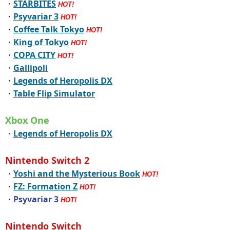
・
STARBITES
HOT!
・
Psyvariar 3
HOT!
・
Coffee Talk Tokyo
HOT!
・
King of Tokyo
HOT!
・
COPA CITY
HOT!
・
Gallipoli
・
Legends of Heropolis DX
・
Table Flip Simulator
Xbox One
・
Legends of Heropolis DX
Nintendo Switch 2
・
Yoshi and the Mysterious Book
HOT!
・
FZ: Formation Z
HOT!
・
Psyvariar 3
HOT!
Nintendo Switch