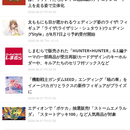
上を走る姿で立体化
2026.08.07 Fri 03:40
太ももにも目が惹かれるウェディング姿のライザ! フィ
ギュア「ライザ(ライザリン・シュタウト)ウェディン
グStyle」が8月7日より予約受付開始
2026.08.06 Thu 10:15
しまむらで販売された「HUNTER×HUNTER」G.I.編テ
ーマの一部商品が受注再販!カードデザインのキーホル
ダーや、キルアたちのセリフ付ソックスなど
2026.08.07 Fri 02:00
「機動戦士ガンダムSEED」エンディング「暁の車」を
イメージ!カガリとラクスの新作フィギュアがプライズ
に
2026.08.07 Fri 07:20
エディオンで「ポケカ」抽選販売!「ストームエメラル
ダ」「スタートデッキ100」など人気商品が対象
2026.08.07 Fri 07:25