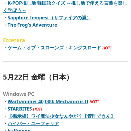
・
K-POP推し活 韓国語クイズ ～推し活で使える言葉を楽し
く学ぼう～
・
Sapphire Tempest（サファイアの嵐）
・
The Frog's Adventure
Etcetera
・
ゲーム・オブ・スローンズ：キングスロード
HOT!
5月22日 金曜（日本）
Windows PC
・
Warhammer 40,000: Mechanicus II
HOT!
・
STARBITES
HOT!
・
【掲示板】ワイ魔法少女なんやが？【管理できん】
・
ハイパー・ユーフォリア
・
halfmoon