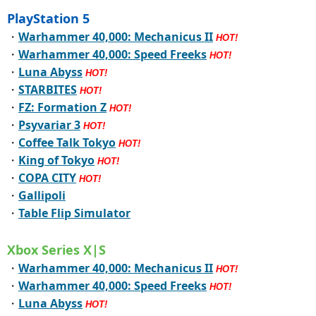
PlayStation 5
・
Warhammer 40,000: Mechanicus II
HOT!
・
Warhammer 40,000: Speed Freeks
HOT!
・
Luna Abyss
HOT!
・
STARBITES
HOT!
・
FZ: Formation Z
HOT!
・
Psyvariar 3
HOT!
・
Coffee Talk Tokyo
HOT!
・
King of Tokyo
HOT!
・
COPA CITY
HOT!
・
Gallipoli
・
Table Flip Simulator
Xbox Series X|S
・
Warhammer 40,000: Mechanicus II
HOT!
・
Warhammer 40,000: Speed Freeks
HOT!
・
Luna Abyss
HOT!