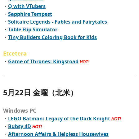
・
Q with VTubers
・
Sapphire Tempest
・
Solitaire Legends - Fables and Fairytales
・
Table Flip Simulator
・
Tiny Builders Coloring Book for Kids
Etcetera
・
Game of Thrones: Kingsroad
HOT!
5月22日 金曜（北米）
Windows PC
・
LEGO Batman: Legacy of the Dark Knight
HOT!
・
Bubsy 4D
HOT!
・
Afternoon Affairs & Helpless Housewives