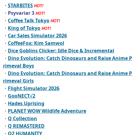
・
STARBITES
HOT!
・
Psyvariar 3
HOT!
・
Coffee Talk Tokyo
HOT!
・
King of Tokyo
HOT!
・
Car Sales Simulator 2026
・
CoffeeFox: Kim Samwol
・
Dice Goblins Clicker: Idle Dice & Incremental
・
Dino Evolution: Catch Dinosaurs and Raise Anime P
rimeval Boys
・
Dino Evolution: Catch Dinosaurs and Raise Anime P
rimeval Girls
・
Flight Simulator 2026
・
GooNECT√2
・
Hades Uprising
・
PLANET WOW Wildlife Adventure
・
Q Collection
・
Q REMASTERED
・
Q2 HUMANITY