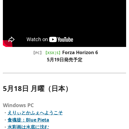
Forza Horizon 6
【PC】
【XSX|S】
5月19日発売予定
5月18日 月曜（日本）
Windows PC
・
えりぃとかふぇへようこそ
・
食魂徒：Blue Pieta
・
水彩画は水底に沈む