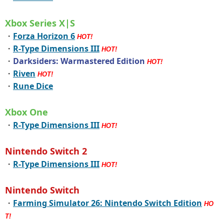
Xbox Series X|S
・
Forza Horizon 6
HOT!
・
R-Type Dimensions III
HOT!
・
Darksiders: Warmastered Edition
HOT!
・
Riven
HOT!
・
Rune Dice
Xbox One
・
R-Type Dimensions III
HOT!
Nintendo Switch 2
・
R-Type Dimensions III
HOT!
Nintendo Switch
・
Farming Simulator 26: Nintendo Switch Edition
HO
T!