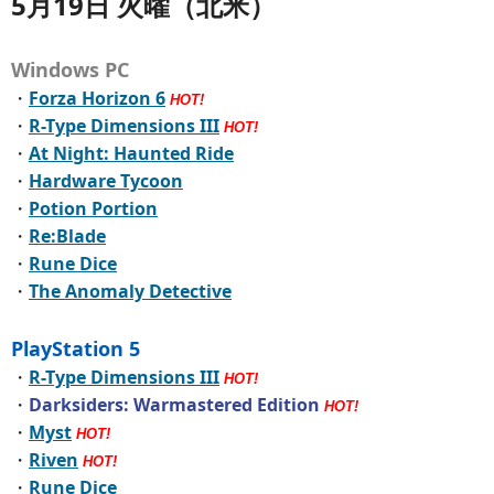
5月19日 火曜（北米）
Windows PC
・
Forza Horizon 6
HOT!
・
R-Type Dimensions III
HOT!
・
At Night: Haunted Ride
・
Hardware Tycoon
・
Potion Portion
・
Re:Blade
・
Rune Dice
・
The Anomaly Detective
PlayStation 5
・
R-Type Dimensions III
HOT!
・
Darksiders: Warmastered Edition
HOT!
・
Myst
HOT!
・
Riven
HOT!
・
Rune Dice