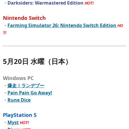
・
Darksiders: Warmastered Edition
HOT!
Nintendo Switch
・
Farming Simulator 26: Nintendo Switch Edition
HO
T!
5月20日 水曜（日本）
Windows PC
・
爆走！ランデブー
・
Pain Pain Go Away!
・
Rune Dice
PlayStation 5
・
Myst
HOT!