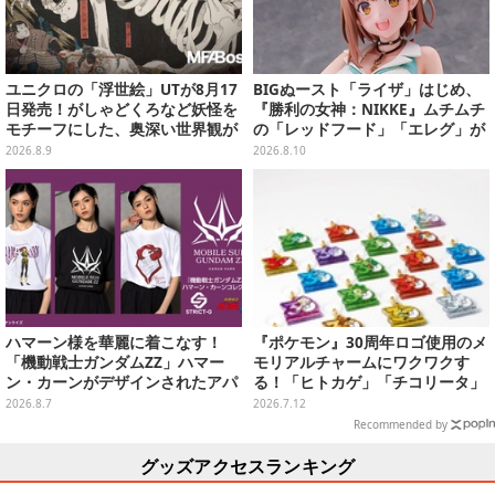
ユニクロの「浮世絵」UTが8月17
BIGぬースト「ライザ」はじめ、
日発売！がしゃどくろなど妖怪を
『勝利の女神：NIKKE』ムチムチ
モチーフにした、奥深い世界観が
の「レッドフード」「エレグ」が
最高にオシャレ
上位に！7月あみあみフィギュア
2026.8.9
2026.8.10
予約ランキング
ハマーン様を華麗に着こなす！
『ポケモン』30周年ロゴ使用のメ
「機動戦士ガンダムZZ」ハマー
モリアルチャームにワクワクす
ン・カーンがデザインされたアパ
る！「ヒトカゲ」「チコリータ」
レルが販売
たち御三家や、幻のポケモンも揃
2026.8.7
2026.7.12
えた全20種
Recommended by
グッズアクセスランキング