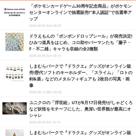
「ポケモンカードゲーム30周年記念商品」がポケモン
センターオンラインで抽選販売!“本人認証”で当選率ア
ップ
2026.08.09 Sun 09:30
ドラえもんの「ボンボンドロップシール」が発売決定!
ひみつ道具をはじめ、コロ助やパーマンたち「藤子・
F・不二雄」キャラも収録の全2種類
2026.08.09 Sun 05:15
しまむらパークで『ドラクエ』グッズがオンライン販
売!歴代ソフトのキーホルダー、「スライム」「ロトの
剣&盾」などのメタルフィギュアも 2枚目の写真・画
像
2026.08.10 Mon 05:45
ユニクロの「浮世絵」UTが8月17日発売!がしゃどくろ
など妖怪をモチーフにした、奥深い世界観が最高にオ
シャレ
2026.08.08 Sat 15:10
しまむらパークで『ドラクエ』グッズがオンライン販