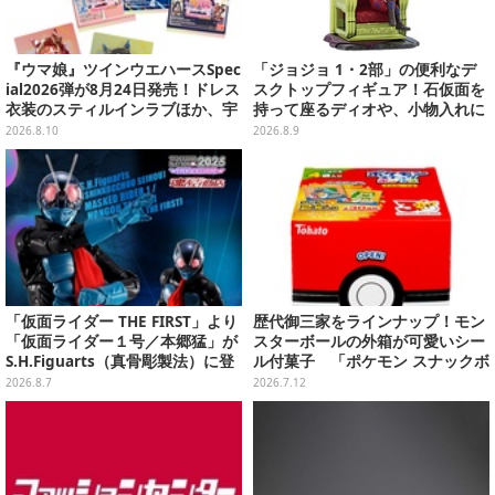
『ウマ娘』ツインウエハースSpec
「ジョジョ 1・2部」の便利なデ
ial2026弾が8月24日発売！ドレス
スクトップフィギュア！石仮面を
衣装のスティルインラブほか、宇
持って座るディオや、小物入れに
宙走娘<コスモピュエラ>など全30
なるツェペリなどズラリ
2026.8.10
2026.8.9
種
「仮面ライダー THE FIRST」より
歴代御三家をラインナップ！モン
「仮面ライダー１号／本郷猛」が
スターボールの外箱が可愛いシー
S.H.Figuarts（真骨彫製法）に登
ル付菓子 「ポケモン スナックボ
場！8月18日より予約受付開始
ックス」が7月13日発売
2026.8.7
2026.7.12