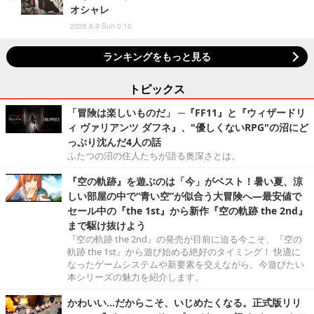
オシャレ
2026.8.9 Sun 0:10
ランキングをもっと見る
トピックス
「冒険は楽しいものだ」 ─『FF11』と『ウィザードリ
ィ ヴァリアンツ ダフネ』、"優しくないRPG"の沼にど
っぷり沈んだ4人の話
ふたつの沼の住人たちが語る奥深さとは。
『空の軌跡』を遊ぶのは「今」がベスト！暑い夏、涼
しい部屋の中で“青い空”が似合う大冒険へ―最安値で
セール中の『the 1st』から新作『空の軌跡 the 2nd』
まで駆け抜けよう
『空の軌跡 the 2nd』の発売が目前に迫る今こそ、『空の
軌跡 the 1st』から遊び始める絶好のタイミング！ 快適に
なったゲームシステムや新要素を交えながら、今遊びたい
本シリーズの魅力を紹介します。
かわいい…だからこそ、いじめたくなる。正式版リリ