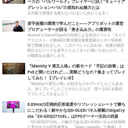
ースの『パルワールド』プレイヤーに訊く“キュートア
グレッション×パル”の底知れぬ魅力とは
正式版で登場する新たなパルもいじめたくなる！
若手抜擢の環境で学んだこと――アプリボットの運営
プロデューサーが語る「巻き込み力」の重要性
4GamerとGame*Sparkの合同による就活イベント「キャリ
アクエスト」の第4回が東京都立産業貿易センター浜松町
館で開催されました。このイベントに合わせ、自身の就活
時のエピソードを若手クリエイターに聞いてみたので、そ
の模様をお届けします。
『Identity V 第五人格』の新モード「手記の加筆」は
PvEと聞いたけれど……実際どうなの？集まってプレイ
してみた！【プレイレポ】
『Identity V 第五人格』が好きな人やプレイしたことある
人、全くプレイしたことがない人など、様々な4人を集め
てプレイしてみました！
0.03msの圧倒的応答速度やリフレッシュレートで勝ち
にこだわる！鮮やかなQD-OLEDパネル搭載のGigaCry
sta「EX-GDQ271UEL」はFPSゲーマー注目の武器
「EX-GDQ271UEL」の魅力であるQD-OLEDパネルの圧倒的
な見やすさや応答速度を、『Apex Legends』で体感しま