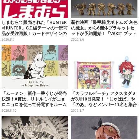
しまむらで販売された「HUNTER
新作映画「装甲騎兵ボトムズ 灰色
×HUNTER」G.I.編テーマの一部商
の魔女」から6機体プラキットセ
品が受注再販！カードデザインの
ットが予約開始！「VAKIT プラト
キーホルダーや、キルアたちのセ
ーン」第1弾、各部関節可動仕様
2026.8.7
2026.8.6
リフ付ソックスなど
「ムーミン」新作一番くじが発売
「カラフルピーチ」アクスタグミ
決定！A賞は、リトルミイがニョ
が8月10日発売！「じゃぱぱ」や
ロニョロを使って発電するルーム
「のあ」などメンバー11名と集合
ライト
デザイン全15種、ボールチェーン
2026.8.10
2026.8.7
付きでアクセサリーにも