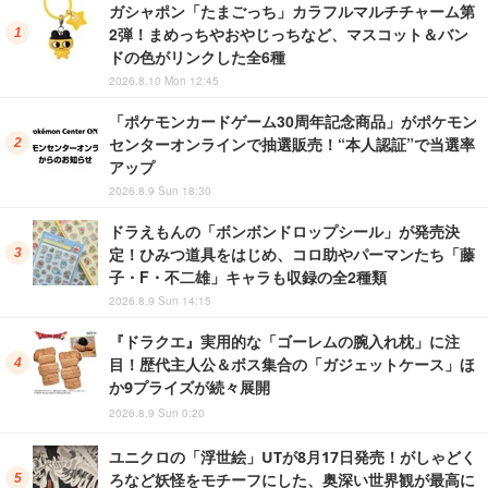
ガシャポン「たまごっち」カラフルマルチチャーム第
2弾！まめっちやおやじっちなど、マスコット＆バン
ドの色がリンクした全6種
2026.8.10 Mon 12:45
「ポケモンカードゲーム30周年記念商品」がポケモン
センターオンラインで抽選販売！“本人認証”で当選率
アップ
2026.8.9 Sun 18:30
ドラえもんの「ボンボンドロップシール」が発売決
定！ひみつ道具をはじめ、コロ助やパーマンたち「藤
子・F・不二雄」キャラも収録の全2種類
2026.8.9 Sun 14:15
『ドラクエ』実用的な「ゴーレムの腕入れ枕」に注
目！歴代主人公＆ボス集合の「ガジェットケース」ほ
か9プライズが続々展開
2026.8.9 Sun 0:20
ユニクロの「浮世絵」UTが8月17日発売！がしゃどく
ろなど妖怪をモチーフにした、奥深い世界観が最高に