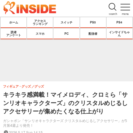
search
menu
アクセス
ホーム
スイッチ
PS5
PS4
ランキング
読者
インサイドちゃ
スマホ
PC
配信者
アンケート
ん
フィギュア・グッズ
グッズ
キラキラ感満載！マイメロディ、クロミら「サ
ンリオキャラクターズ」のクリスタルめじるし
アクセサリーが集めたくなる仕上がり
ガシャポン「サンリオキャラクターズ クリスタルめじるしアクセサリー」が5
月第4週より発売！
2026.5.17 Sun 14:15