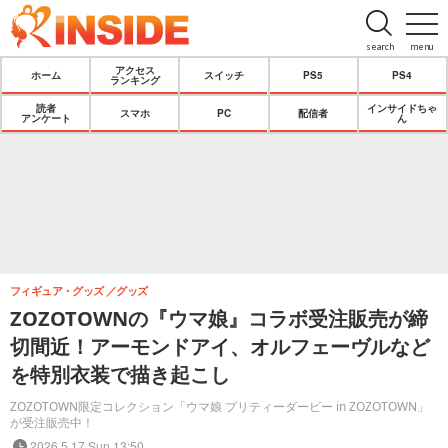
search
menu
アクセス
ホーム
スイッチ
PS5
PS4
ランキング
読者
インサイドちゃ
スマホ
PC
配信者
アンケート
ん
フィギュア・グッズ
グッズ
ZOZOTOWNの『ウマ娘』コラボ受注販売が締
切間近！アーモンドアイ、オルフェーヴルなど
を特別衣装で描き起こし
ZOZOTOWN限定コレクション「ウマ娘 プリティーダービー in ZOZOTOWN」
が受注販売中！
2026.5.17 Sun 13:50