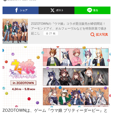
シェア
ポスト
送る
ZOZOTOWNの『ウマ娘』コラボ受注販売が締切間近！
アーモンドアイ、オルフェーヴルなどを特別衣装で描き
起こし
全 21 枚
拡大写真
ZOZOTOWNは、ゲーム『ウマ娘 プリティーダービー』と