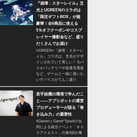
『崩壊：スターレイル』爻
光とUGREENのコラボは
「限定ギフトBOX」が超
豪華！全6商品に使える
5％オフクーポンやコスプ
レイヤー撮影会など、盛り
だくさんでお届け
UGREEN×『崩壊：スターレ
イル』コラボは、爻光がデザ
インされていて美しい！モバ
イルバッテリーや急速充電器
など、ゲームと一緒に使いた
いデバイスがてんこ盛り
若手抜擢の環境で学んだこ
と――アプリボットの運営
プロデューサーが語る「巻
き込み力」の重要性
4GamerとGame*Sparkの合
同による就活イベント「キャ
リアクエスト」の第4回が東