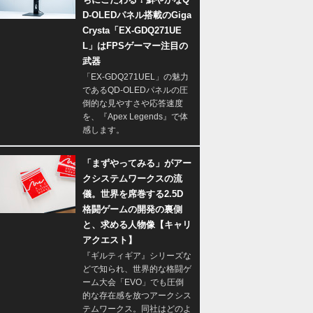
D-OLEDパネル搭載のGiga
Crysta「EX-GDQ271UE
L」はFPSゲーマー注目の
武器
「EX-GDQ271UEL」の魅力
であるQD-OLEDパネルの圧
倒的な見やすさや応答速度
を、『Apex Legends』で体
感します。
「まずやってみる」がアー
クシステムワークスの流
儀。世界を席巻する2.5D
格闘ゲームの開発の裏側
と、求める人物像【キャリ
アクエスト】
『ギルティギア』シリーズな
どで知られ、世界的な格闘ゲ
ーム大会「EVO」でも圧倒
的な存在感を放つアークシス
テムワークス。同社はどのよ