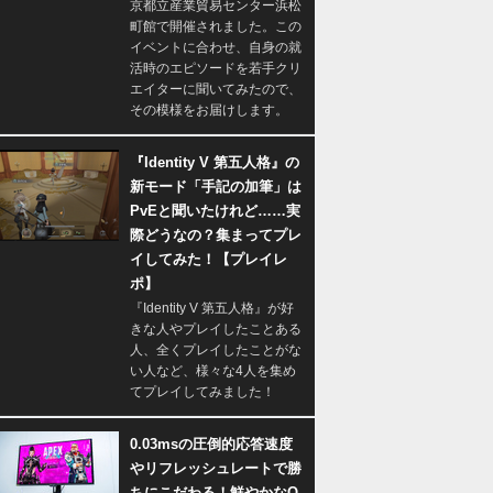
京都立産業貿易センター浜松
町館で開催されました。この
イベントに合わせ、自身の就
活時のエピソードを若手クリ
エイターに聞いてみたので、
その模様をお届けします。
『Identity V 第五人格』の
新モード「手記の加筆」は
PvEと聞いたけれど……実
際どうなの？集まってプレ
イしてみた！【プレイレ
ポ】
『Identity V 第五人格』が好
きな人やプレイしたことある
人、全くプレイしたことがな
い人など、様々な4人を集め
てプレイしてみました！
0.03msの圧倒的応答速度
やリフレッシュレートで勝
ちにこだわる！鮮やかなQ