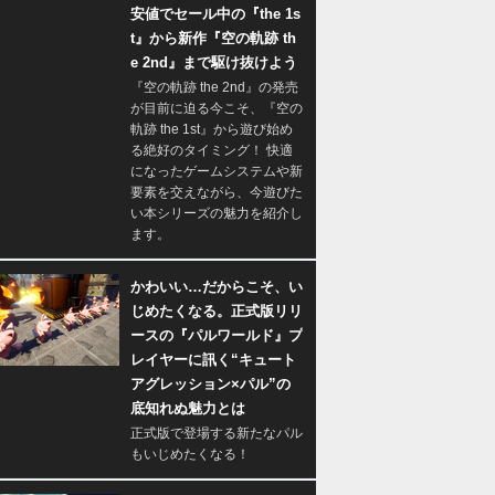
安値でセール中の『the 1s
t』から新作『空の軌跡 th
e 2nd』まで駆け抜けよう
『空の軌跡 the 2nd』の発売
が目前に迫る今こそ、『空の
軌跡 the 1st』から遊び始め
る絶好のタイミング！ 快適
になったゲームシステムや新
要素を交えながら、今遊びた
い本シリーズの魅力を紹介し
ます。
かわいい…だからこそ、い
じめたくなる。正式版リリ
ースの『パルワールド』プ
レイヤーに訊く“キュート
アグレッション×パル”の
底知れぬ魅力とは
正式版で登場する新たなパル
もいじめたくなる！