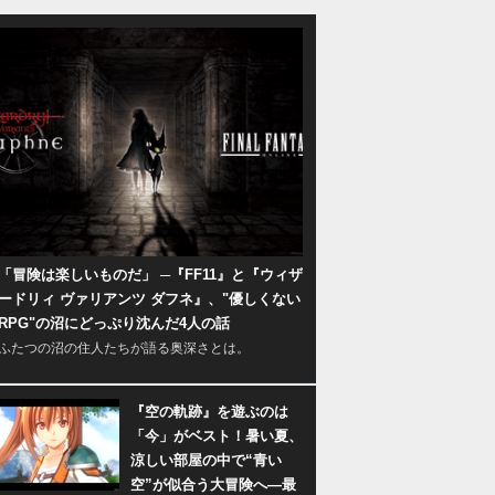
「冒険は楽しいものだ」 ─『FF11』と『ウィザ
ードリィ ヴァリアンツ ダフネ』、"優しくない
RPG"の沼にどっぷり沈んだ4人の話
ふたつの沼の住人たちが語る奥深さとは。
『空の軌跡』を遊ぶのは
「今」がベスト！暑い夏、
涼しい部屋の中で“青い
空”が似合う大冒険へ―最