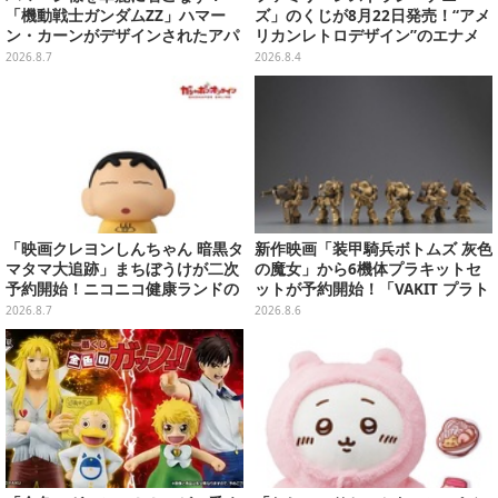
「機動戦士ガンダムZZ」ハマー
ズ」のくじが8月22日発売！“アメ
ン・カーンがデザインされたアパ
リカンレトロデザイン”のエナメ
レルが販売
ルバッグやTシャツなど、日常使
2026.8.7
2026.8.4
いできるグッズを用意
「映画クレヨンしんちゃん 暗黒タ
新作映画「装甲騎兵ボトムズ 灰色
マタマ大追跡」まちぼうけが二次
の魔女」から6機体プラキットセ
予約開始！ニコニコ健康ランドの
ットが予約開始！「VAKIT プラト
服を着たしんちゃん&ひまわりに
ーン」第1弾、各部関節可動仕様
2026.8.7
2026.8.6
「珠由良ブラザーズ」がラインナ
ップ