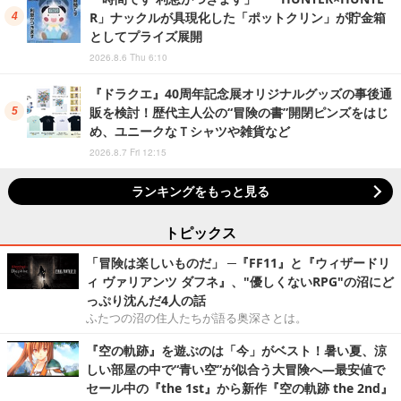
R」ナックルが具現化した「ポットクリン」が貯金箱
としてプライズ展開
2026.8.6 Thu 6:10
『ドラクエ』40周年記念展オリジナルグッズの事後通
販を検討！歴代主人公の“冒険の書”開閉ピンズをはじ
め、ユニークなＴシャツや雑貨など
2026.8.7 Fri 12:15
ランキングをもっと見る
トピックス
「冒険は楽しいものだ」 ─『FF11』と『ウィザードリ
ィ ヴァリアンツ ダフネ』、"優しくないRPG"の沼にど
っぷり沈んだ4人の話
ふたつの沼の住人たちが語る奥深さとは。
『空の軌跡』を遊ぶのは「今」がベスト！暑い夏、涼
しい部屋の中で“青い空”が似合う大冒険へ―最安値で
セール中の『the 1st』から新作『空の軌跡 the 2nd』