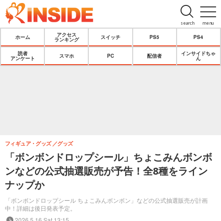
search
menu
アクセス
ホーム
スイッチ
PS5
PS4
ランキング
読者
インサイドちゃ
スマホ
PC
配信者
アンケート
ん
フィギュア・グッズ
グッズ
「ボンボンドロップシール」ちょこみんボンボ
ンなどの公式抽選販売が予告！全8種をライン
ナップか
「ボンボンドロップシール ちょこみんボンボン」などの公式抽選販売が計画
中！詳細は後日発表予定。
2026.5.16 Sat 13:15