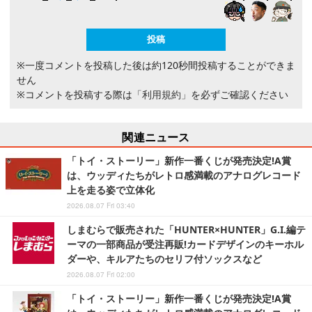
※一度コメントを投稿した後は約120秒間投稿することができま
せん
※コメントを投稿する際は
「利用規約」
を必ずご確認ください
関連ニュース
「トイ・ストーリー」新作一番くじが発売決定!A賞
は、ウッディたちがレトロ感満載のアナログレコード
上を走る姿で立体化
2026.08.07 Fri 03:40
しまむらで販売された「HUNTER×HUNTER」G.I.編テ
ーマの一部商品が受注再販!カードデザインのキーホル
ダーや、キルアたちのセリフ付ソックスなど
2026.08.07 Fri 02:00
「トイ・ストーリー」新作一番くじが発売決定!A賞