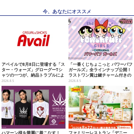
今、あなたにオススメ
アベイルで8月8日に登場する「ス
「一番くじちょこっと パワーパフ
ター・ウォーズ」グローグーTシ
ガールズ」全ラインナップ公開！
ャツの一つが、納品トラブルによ
ラストワン賞は鍵チャーム付きの
り販売日変更へ
シール帳スペシャルセットを用意
2026.8.5
2026.8.5
ハマーン様を華麗に着こなす！
ファミリーレストラン「デニー