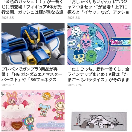
「金色のガッシュ！！」が一番く
「おしゃべりちいかわ」に“パジ
じに初登場！フィギュア4体が先
ャマつきセット”が登場！上下に
行公開、ガッシュは顔が異なる通
振ると「イヤッ」など、アクショ
常/ザケルver.の2種
ンに応じて喋ってくれる
2026.8.5
2026.8.8
プレバンでガンプラ3商品が再
「たまごっち」新作一番くじ、全
販！「HG ガンダムエアマスター
ラインナップまとめ！A賞は「た
バースト」や「RGフェネクス
まごっちパラダイス」がそのまま
（ナラティブVer.）」も
ビッグサイズになったアラームク
2026.8.7
2026.7.24
ロック