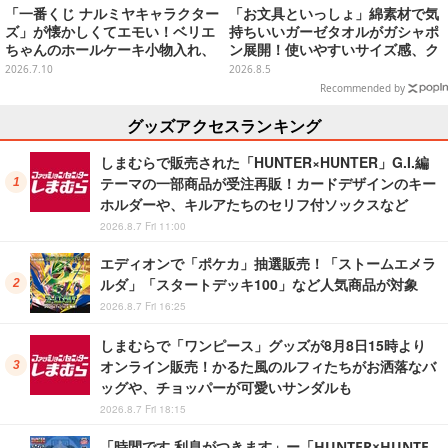
「一番くじ ナルミヤキャラクター
「お文具といっしょ」綿素材で気
ズ」が懐かしくてエモい！ベリエ
持ちいいガーゼタオルがガシャポ
ちゃんのホールケーキ小物入れ、
ン展開！使いやすいサイズ感、ク
ナカムラくんのマスコットなど全
ールな和柄や可愛らしいお寿司な
2026.7.10
2026.8.5
ラインナップ公開
ど全4種
Recommended by
グッズアクセスランキング
しまむらで販売された「HUNTER×HUNTER」G.I.編
テーマの一部商品が受注再販！カードデザインのキー
ホルダーや、キルアたちのセリフ付ソックスなど
2026.8.7 Fri 11:00
エディオンで「ポケカ」抽選販売！「ストームエメラ
ルダ」「スタートデッキ100」など人気商品が対象
2026.8.7 Fri 16:25
しまむらで「ワンピース」グッズが8月8日15時より
オンライン販売！かるた風のルフィたちがお洒落なバ
ッグや、チョッパーが可愛いサンダルも
2026.8.7 Fri 18:15
「時間です 利息がつきます」ー「HUNTER×HUNTE