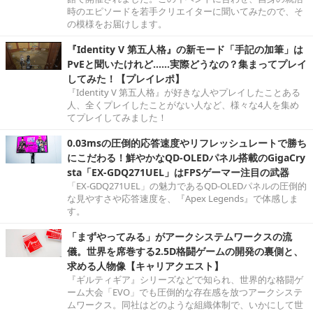
時のエピソードを若手クリエイターに聞いてみたので、そ
の模様をお届けします。
『Identity V 第五人格』の新モード「手記の加筆」は
PvEと聞いたけれど……実際どうなの？集まってプレイ
してみた！【プレイレポ】
『Identity V 第五人格』が好きな人やプレイしたことある
人、全くプレイしたことがない人など、様々な4人を集め
てプレイしてみました！
0.03msの圧倒的応答速度やリフレッシュレートで勝ち
にこだわる！鮮やかなQD-OLEDパネル搭載のGigaCry
sta「EX-GDQ271UEL」はFPSゲーマー注目の武器
「EX-GDQ271UEL」の魅力であるQD-OLEDパネルの圧倒的
な見やすさや応答速度を、『Apex Legends』で体感しま
す。
「まずやってみる」がアークシステムワークスの流
儀。世界を席巻する2.5D格闘ゲームの開発の裏側と、
求める人物像【キャリアクエスト】
『ギルティギア』シリーズなどで知られ、世界的な格闘ゲ
ーム大会「EVO」でも圧倒的な存在感を放つアークシステ
ムワークス。同社はどのような組織体制で、いかにして世