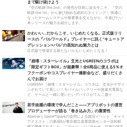
まで駆け抜けよう
『空の軌跡 the 2nd』の発売が目前に迫る今こそ、『空の
軌跡 the 1st』から遊び始める絶好のタイミング！ 快適に
なったゲームシステムや新要素を交えながら、今遊びたい
本シリーズの魅力を紹介します。
かわいい…だからこそ、いじめたくなる。正式版リリ
ースの『パルワールド』プレイヤーに訊く“キュートア
グレッション×パル”の底知れぬ魅力とは
正式版で登場する新たなパルもいじめたくなる！
『崩壊：スターレイル』爻光とUGREENのコラボは
「限定ギフトBOX」が超豪華！全6商品に使える5％オ
フクーポンやコスプレイヤー撮影会など、盛りだくさ
んでお届け
UGREEN×『崩壊：スターレイル』コラボは、爻光がデザイ
ンされていて美しい！モバイルバッテリーや急速充電器な
ど、ゲームと一緒に使いたいデバイスがてんこ盛り
若手抜擢の環境で学んだこと――アプリボットの運営
プロデューサーが語る「巻き込み力」の重要性
4GamerとGame*Sparkの合同による就活イベント「キャリ
アクエスト」の第4回が東京都立産業貿易センター浜松町
館で開催されました。このイベントに合わせ、自身の就活